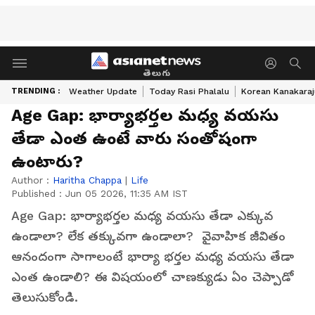
తెలుగు
TRENDING :
Weather Update
Today Rasi Phalalu
Korean Kanakaraj
Age Gap: భార్యాభర్తల మధ్య వయసు
తేడా ఎంత ఉంటే వారు సంతోషంగా
ఉంటారు?
Author :
Haritha Chappa
|
Life
Published :
Jun 05 2026, 11:35 AM IST
Age Gap: భార్యాభర్తల మధ్య వయసు తేడా ఎక్కువ
ఉండాలా? లేక తక్కువగా ఉండాలా? వైవాహిక జీవితం
ఆనందంగా సాగాలంటే భార్యా భర్తల మధ్య వయసు తేడా
ఎంత ఉండాలి? ఈ విషయంలో చాణక్యుడు ఏం చెప్పాడో
తెలుసుకోండి.