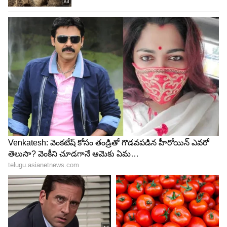
4
4
Image Credit :
Pinterest
హార్మోన్లలో మార్పులు
టీనేజీలో అమ్మాయిలు, అబ్బాయిల హార్లోన్లలో మార్పులు
వస్తాయి. అమ్మాయిలలో ఈ మార్పు దాదాపు 13 ఏళ్ల