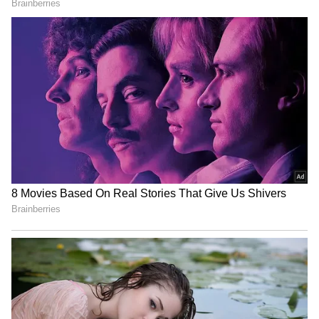
Necklace: మెడలో రంగురంగుల రాళ్ల నెక్లెస్.. డిజైన్స్
ఇవిగో
iPhone Price: ఈ దేశాల్లో ఐఫోన్ చాలా చీప్.. వెళితే
ఓ రెండు మూడు కొని తెచ్చుకోండి
3
4
Image Credit :
StockPhoto
వయసు తేడా ఎక్కువంటే..
భర్త వయసులో చాలా పెద్దవాడు, భార్య చిన్న వయసు