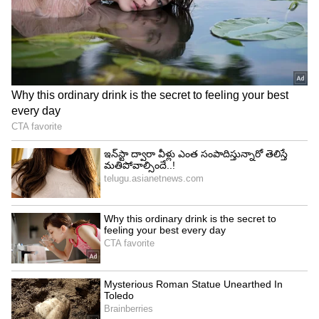
అయితే ఆ పెళ్లి బంధం ఎక్కువ కాలం నిలవదు. వయసులో
పెద్ద తేడా ఉంటే దంపతుల మధ్య అవగాహన ఉండదు.
ఇది సజావుగా సాగే వైవాహిక జీవితానికి అడ్డంకిగా
మారుతుంది.భార్యాభర్తల మధ్య 3 నుంచి 5 ఏళ్ల వయసు
తేడా ఉంటే మంచిదే. అయితే,కొన్నిసార్లు ఈ వయసు తేడా
10 నుంచి 15 ఏళ్ల వరకు కూడా ఉంటుంది. అది ఏమాత్రం
మంచిది కాదు. వరుడికి 30 ఏళ్లు ఉంటే, వధువు వయసు 25
నుంచి 30 మధ్య ఉండాలి. అంతకన్నా తక్కువ
ఉండకూడదు.