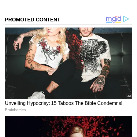
గూగుల్‌లో ఆసక్తికరమైన సమాచారం కోసం ఏసియానెట్ తెలుగు
ను మీ ఫ్రిఫర్డ్ సోర్స్ గా ఎంచుకోండి
2