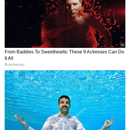
4
Image Credit :
Asianet News
వయసు తేడా తక్కువగా ఉంటే
భార్యాభర్తల మధ్య వయసు తేడా తక్కువగా ఉంటే వారి
మధ్య అవగాహనఎక్కువగా ఉంటుందని చాణక్యుడు
చెబుతున్నారు. దాదాపు ఒకే వయసు వాళ్లు కాబట్టి కలిసి
తప్పులు చేస్తారు, కలిసి సంతోషంగా జీవిస్తారు. అందుకే పెళ్లి
చేసుకునేటప్పుడు వయసు తేడాను తప్పకుండా
పరిగణనలోకి తీసుకోవాలి.