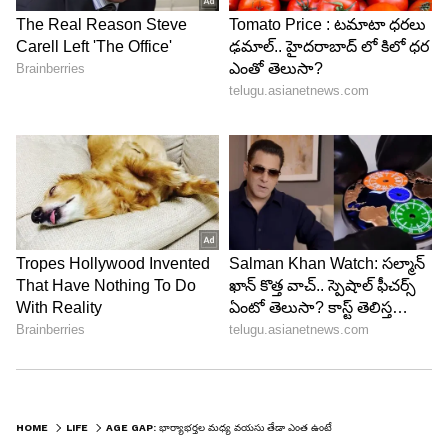
వయసులో కనిపించడం మొదలవుతుంది. అబ్బాయిలలో 15
ఏళ్ల నుంచి జరుగుతుంది. అంటే అబ్బాయిల కంటే
అమ్మాయిలలో ఈ హార్మోన్ల మార్పులు ముందే వస్తాయి.
ఫలితంగా వారు అబ్బాయిల కంటే చిన్న వయసులోనే
శారీరకంగా పరిణితి చెందుతారు. అందుకే అబ్బాయి కన్నా
కొంతవరకు అమ్మాయి వయసు తక్కువగా ఉండాలని
చెబుతారు.
LATEST VIDEOS
HOME
LIFE
AGE GAP: భార్యాభర్తల మధ్య వయసు తేడా ఎంత ఉంటే వారు సంతోషంగా ఉంటారు?