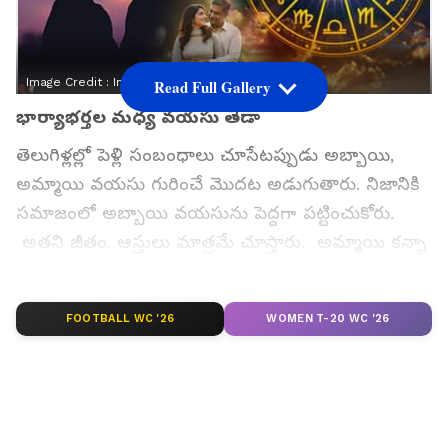
Image Credit :
Instagram
Read Full Gallery
భార్యాభర్తల మధ్య వయసు తేడా
తెలుగిళ్లల్లో పెళ్లి సంబంధాలు చూసేటప్పుడు అబ్బాయి,
అమ్మాయి వయసు గురించే మొదట అడుగుతారు. నిజానికి
సమాజంలో అబ్బాయి వయసును పెద్దగా పట్టించుకోరు.
అతని జీతం, ఆస్తులు మాత్రమే చూస్తారు. అమ్మాయి కన్నా
అబ్బాయి కేవలం ఏడాది పెద్దయినా, పదేళ్లు పెద్దయినా
పట్టించుకోరు. నిజానికి భార్యభర్తల మధ్య వయసు తేడా
FOOTBALL WC '26
WOMEN T-20 WC '26
చూసుకుని పెళ్లి చేయడం చాలా ముఖ్యం. ఆచార్య
చాణక్యుడు కూడా ఇదే విషయాన్ని తాను రాసిన నీతి
శాస్త్రంలో వివరించారు. జంటల మధ్య సరైన ఏజ్ గ్యాప్
ఉంటే బంధంలో పరిపక్వత వస్తుందని, అవగాహన, గౌరవం,
సహనం పెరుగుతాయని చాణక్యుడి నమ్మకం.