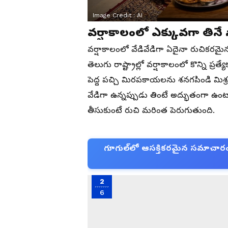
Image Credit :
AI
వర్షాకాలంలో ఎక్కువగా తినే స్
వర్షాకాలంలో వేడివేడిగా ఏదైనా రుచికరమై
తెలుగు రాష్ట్రాల్లో వర్షాకాలంలో కొన్ని ప్ర
పెద్ద పచ్చి మిరపకాయలను శనగపిండి మిశ
వేడిగా ఉన్నప్పుడు తింటే అద్భుతంగా ఉంటాయ
తీసుకుంటే రుచి మరింత పెరుగుతుంది.
గూగుల్‌లో ఆసక్తికరమైన సమాచారం కో
2
6