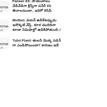
Paneer 65: సాయంకాలం
వేడివేడిగా క్రిస్పీగా పనీర్ 65
తినాలనుందా.. ఇదిగో రెసిపీ
Mutton: మటన్ ఉడికేటప్పుడు
ఇదొక్కటి వేస్తే.. కూర ముదిరినా
కూడా నిమిషాల్లో ఉడికిపోతుంది..!
Tulsi Plant: తులసి మొక్క సడెన్
గా ఎండిపోయిందా? కారణం ఇదే