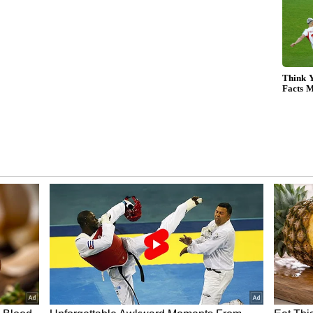
్టమైన సంప్రదాయ స్నాక్. దోశ పిండితో తయారు చేసే ఈ
 ఉంటాయి. కొబ్బరి చట్నీ లేదా పల్లీ చట్నీతో కలిపి తింటే