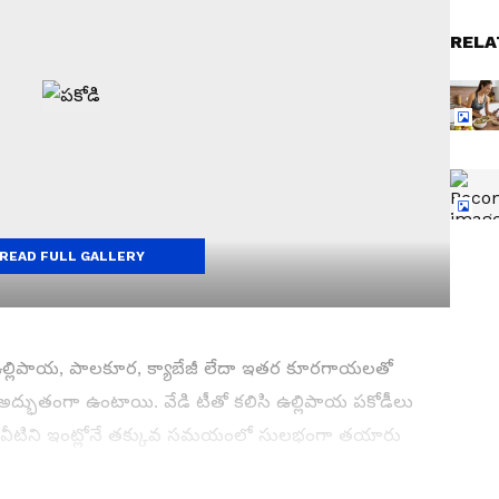
RELA
READ FULL GALLERY
డి. ఉల్లిపాయ, పాలకూర, క్యాబేజీ లేదా ఇతర కూరగాయలతో
ద్భుతంగా ఉంటాయి. వేడి టీతో కలిసి ఉల్లిపాయ పకోడీలు
 వీటిని ఇంట్లోనే తక్కువ సమయంలో సులభంగా తయారు