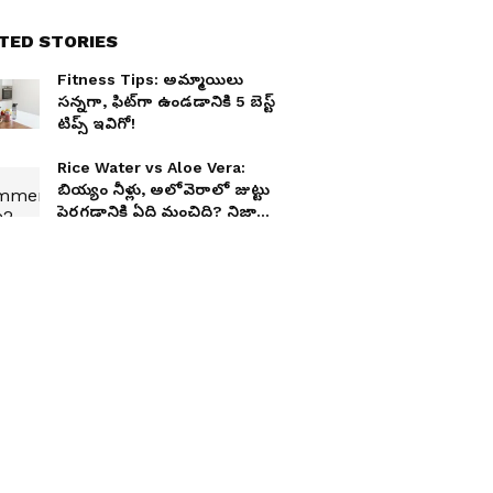
TED STORIES
Fitness Tips: అమ్మాయిలు
సన్నగా, ఫిట్‌గా ఉండడానికి 5 బెస్ట్
టిప్స్ ఇవిగో!
Rice Water vs Aloe Vera:
బియ్యం నీళ్లు, అలోవెరాలో జుట్టు
పెరగడానికి ఏది మంచిది? నిజాలు
ఇవే!