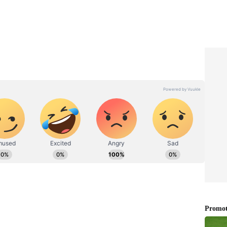
లు
Rice Water vs Aloe Vera:
5 బెస్ట్
బియ్యం నీళ్లు, అలోవెరాలో జుట్టు
పెరగడానికి ఏది మంచిది? నిజాలు
ఇవే!