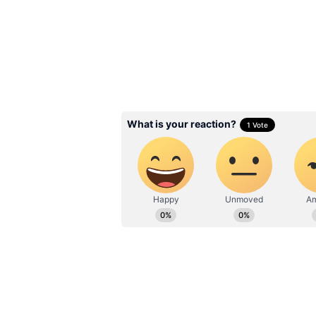
Related Articles
Fitness Tips: అమ్మాయి
సన్నగా, ఫిట్‌గా ఉండడానికి 
టిప్స్ ఇవిగో!
3
6