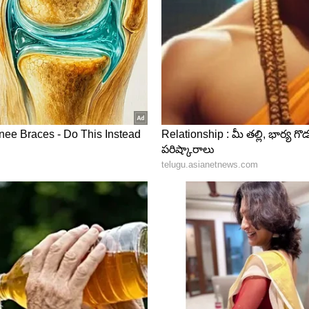
్ట్ స్నాక్స్. మినప్పప్పుతో తయారు చేసే గారెలు ప్రోటీన్లతో
వర్షం కురుస్తుండగా వేడివేడిగా గారెలు, అల్లం పచ్చడి లేదా
కీ గుర్తుండిపోతుంది.