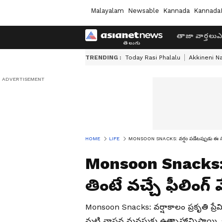
Malayalam
Newsable
Kannada
Kannada
తాజా వార్తలు
ఎ
TRENDING :
Today Rasi Phalalu
Akkineni N
HOME
LIFE
MONSOON SNACKS: వర్షం పడేటప్పుడు ఈ స్నాక్స్
Monsoon Snacks: వ
తింటే వచ్చే ఫీలింగ్ 
Monsoon Snacks: వర్షాకాలం ప్రకృతి ప్రే
మట్టి వాసన మనసుకు ఉత్సాహాన్నిస్తాయి. 