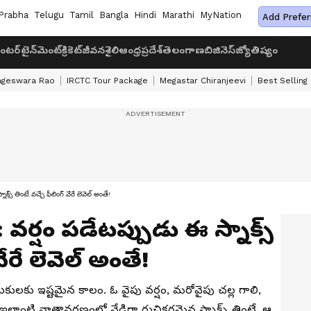
Prabha
Telugu
Tamil
Bangla
Hindi
Marathi
MyNation
Add Prefer
ంటర్‌టైన్‌మెంట్
క్రికెట్
జీవనశైలి
ఆంధ్రప్రదేశ్
తెలంగాణ
బిజినెస్
జ్యోతిష్యం
ageswara Rao
IRCTC Tour Package
Megastar Chiranjeevi
Best Selling
 తింటే వచ్చే ఫీలింగ్ వేరే లెవెల్ అంతే!
ర్షం పడేటప్పుడు ఈ స్నాక్స్
వేరే లెవెల్ అంతే!
మికులకు ఇష్టమైన కాలం. ఓ వైపు వర్షం, మరోవైపు చల్ల గాలి,
ఇలాంటి వాతావరణంలో వేడిగా రుచికరమైన స్నాక్స్‌ తింటే, ఆ