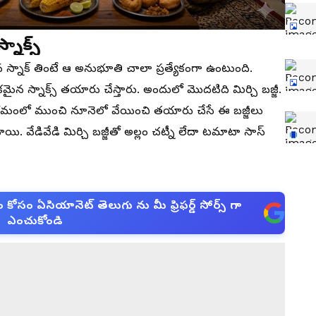
నాక్స్
న స్నాక్ తింటే ఆ అనుభూతి చాలా ప్రత్యేకంగా ఉంటుంది.
త్యేకమైన స్నాక్స్ తయారు చేస్తారు. అందులో మొదటిది మిర్చి బజ్జీ.
్రమంలో ముంచి నూనెలో వేయించి తయారు చేసే ఈ బజ్జీలు
ి. వేడివేడి మిర్చి బజ్జీతో అల్లం చట్నీ లేదా టమాటా సాస్
సం ఏసియానెట్ తెలుగు ను మీ ఫ్రిఫర్డ్ సోర్స్ గా
ఎంచుకోండి