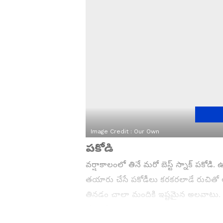
Image Credit :
Our Own
పకోడి
వర్షాకాలంలో తినే మరో బెస్ట్ స్నాక్ పకో
తయారు చేసే పకోడీలు కరకరలాడే రుచితో అ
తినడం చాలా మందికి ఇష్టమైన అలవాటు.
చేసుకోవచ్చు.