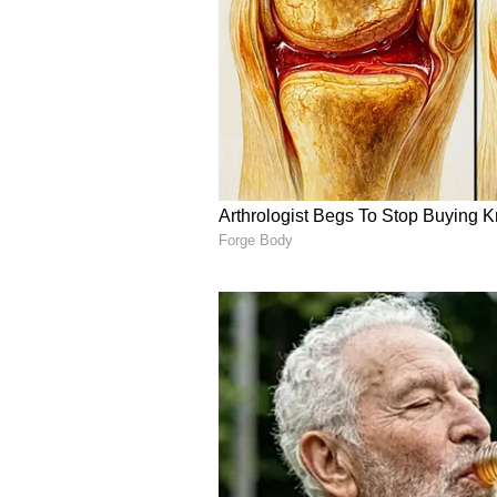
Image Credit :
Sabitha Vantalu
గారెలు
గారెలు కూడా వర్షం పడుతున్నప్పుడు తినే బెస
పాటు మంచి రుచిని కూడా అందిస్తాయి. బయట 
కొబ్బరి చట్నీతో కలిసి తింటే ఆ టేస్ట్ ఎప్పటి