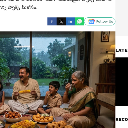
్ని స్నాక్స్ మీకోసం..
Follow Us
LATE
RECO