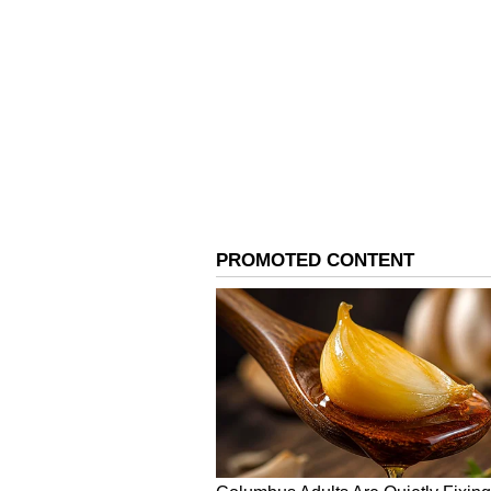
Image Credit :
Our Own
పునుగులు
పునుగులు కూడా తెలుగు ప్రజలకు ఎంతో ఇష
పునుగులు బయట కరకరలాడుతూ లోపల మెత్తగా
వీటి రుచి మరింత పెరుగుతుంది.