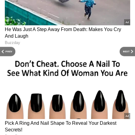
PREV
NEXT
Related Articles
Traffic Rules: వాహ‌నాల‌పై కులం పేర్లు రాసుకుంటే
రూ. 2 వేలు ఫైన్‌.. ర‌వాణా శాఖ కీల‌క నిర్ణ‌యం
PURE EV Etrys: బైక్ ల‌వ‌ర్స్‌కి పండ‌గే.. 171 కిలోమీట‌ర్ల
మైలేజ్ ఇచ్చే ఎల‌క్ట్రిక్ బైక్
3