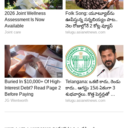
పిస్తా పెంకులతో వాల్ ఆర్ట్
క్యాన్వాస్ బోర్డు లేదా కార్డ్‌బోర్డ్‌పై పిస్తా పెంకులతో పూలు,
చెట్లు లేదా అబ్స్ట్రాక్ట్ డిజైన్లు రూపొందించవచ్చు. ఇవి
గోడలకు వేలాడదీసే హ్యాండ్‌మేడ్ ఆర్ట్ పీస్‌లా కనిపిస్తాయి.
పిల్లలతో కలిసి చేయడానికి కూడా ఇది మంచి క్రాఫ్ట్ ఐడియా.