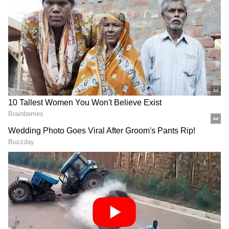
చిన్న మొక్కల కుండీలకు నేచురల్ డిజైన్
పాత ప్లాస్టిక్ లేదా మట్టి కుండీలకు పిస్తా పెంకులు అతికిస్తే
అవి పూర్తిగా కొత్తగా కనిపిస్తాయి. పెంకులను సహజ
రంగులోనే ఉంచినా బాగుంటుంది. లేకపోతే గోల్డ్, వైట్ లేదా
బ్రౌన్ రంగులతో పెయింట్ చేస్తే మరింత స్టైలిష్‌గా మారతాయి.
సక్కులెంట్స్ లేదా చిన్న ఇండోర్ ప్లాంట్స్‌కు ఇవి బాగా
సరిపోతాయి.