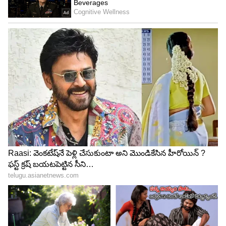
Image Credit :
Gemini AI
ఫోటో ఫ్రేమ్‌లకు కొత్త రూపం
పాత ఫోటో ఫ్రేమ్‌ల అంచులపై పిస్తా పెంకులను అమర్చడం
ద్వారా వాటికి రస్టిక్ స్టైల్ లుక్ తీసుకురావచ్చు. పెంకులపై
గ్లిట్టర్ లేదా మెటాలిక్ పెయింట్ వేస్తే మరింత ఎలిగెంట్‌గా
కనిపిస్తుంది. ఫ్యామిలీ ఫోటోలు లేదా మెమరీ ఫ్రేమ్‌లకు ఇది
బాగా సెట్ అవుతుంది.
5
7
Image Credit :
Gemini AI