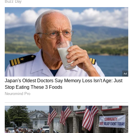
7
Image Credit :
Gemini AI
గోడలకు వేలాడే డెకరేషన్
పిస్తా పెంకులను వివిధ రంగులతో పెయింట్ చేసి దారానికి
గుచ్చి వేలాడదీసే అలంకరణగా తయారు చేయవచ్చు. ఇవి
కిటికీలు, బాల్కనీలు లేదా గోడల దగ్గర పెట్టితే గాలి తాకిడికి
మెల్లగా కదులుతూ అందంగా కనిపిస్తాయి. చిన్న ఇళ్లలో
కూడా ఇది ప్రత్యేకమైన డెకర్ ఫీలింగ్ ఇస్తుంది.