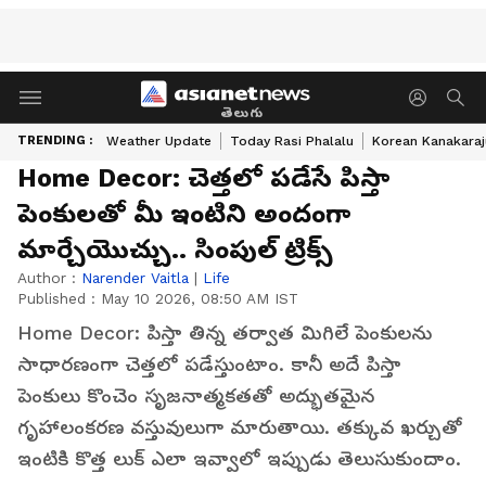
తెలుగు
TRENDING :
Weather Update
Today Rasi Phalalu
Korean Kanakaraj
Home Decor: చెత్త‌లో ప‌డేసే పిస్తా
పెంకుల‌తో మీ ఇంటిని అందంగా
మార్చేయొచ్చు.. సింపుల్ ట్రిక్స్
Author :
Narender Vaitla
|
Life
Published :
May 10 2026, 08:50 AM IST
Home Decor: పిస్తా తిన్న తర్వాత మిగిలే పెంకులను
సాధారణంగా చెత్తలో పడేస్తుంటాం. కానీ అదే పిస్తా
పెంకులు కొంచెం సృజనాత్మకతతో అద్భుతమైన
గృహాలంకరణ వస్తువులుగా మారుతాయి. తక్కువ ఖర్చుతో
ఇంటికి కొత్త లుక్ ఎలా ఇవ్వాలో ఇప్పుడు తెలుసుకుందాం.