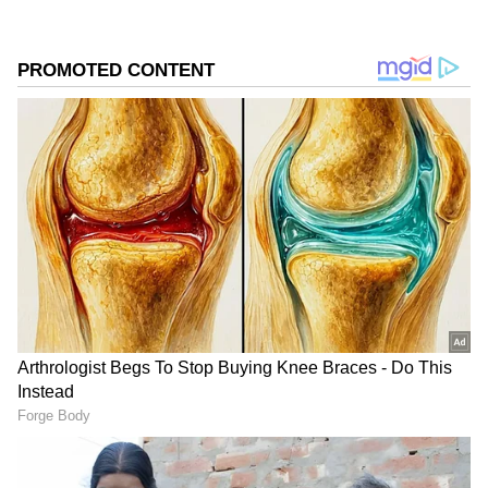
2
7
Image Credit :
Gemini AI