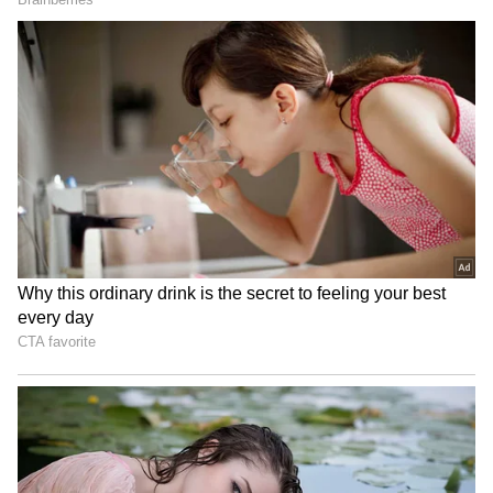
Image Credit :
Pureenergy.co.in
ధర ఎంత? ఏ రంగుల్లో లభిస్తుంది?
PURE EV Etryst 350 ధర సుమారు రూ.1,53,545గా
ఉంది. ఈ బైక్ బ్లాక్, బ్లూ, రెడ్ రంగుల్లో అందుబాటులో
ఉంటుంది. స్టైలిష్ డిజైన్‌తో పాటు స్పోర్టీ లుక్ ఉండటంతో
యువతను ఈ బైక్ బాగా ఆకట్టుకుంటోంది.