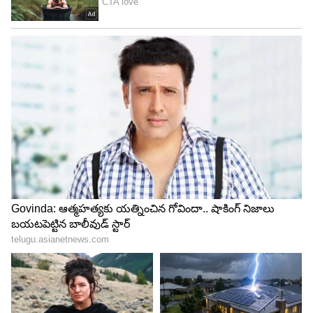
అనుభవం ఇస్తుంది.
5
5
Image Credit :
Pureenergy.co.in
అడ్వాన్స్ ఫీచర్లతో ఆకట్టుకుంటున్న బైక్
PURE EV Etryst 350లో డిజిటల్ డిస్‌ప్లే, డిజిటల్
స్పీడోమీటర్, ఓడోమీటర్ వంటి ఫీచర్లు ఉన్నాయి. అలాగే లో
బ్యాటరీ ఇండికేటర్, స్టాండ్ అలర్ట్, హజార్డ్ వార్నింగ్ సిస్టమ్
కూడా అందించారు. USB ఛార్జింగ్ పోర్ట్, కీ లెస్ లాక్, సెల్ఫ్
స్టార్ట్, రివర్స్ మోడ్, స్టార్ట్/స్టాప్ బటన్ వంటి ఆధునిక ఫీచర్లు