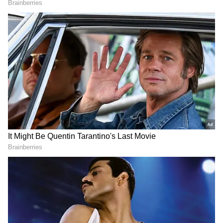
Image Credit :
Pureenergy.co.in
బ్యాటరీ, ఛార్జింగ్ వివరాలు
ఈ బైక్‌లో 3.5 కిలోవాట్ లిథియమ్ అయాన్ బ్యాటరీ
అమర్చారు. బ్యాటరీ ఫిక్స్‌డ్‌గా ఉంటుంది. పూర్తి ఛార్జ్
కావడానికి సుమారు 6 గంటల సమయం పడుతుంది. కంపెనీ
బ్యాటరీపై 5 సంవత్సరాలు లేదా 50 వేల కిలోమీటర్ల
వారంటీ అందిస్తోంది. అలాగే మోటార్‌పై 1 సంవత్సరం
వారంటీ కూడా ఇస్తోంది.