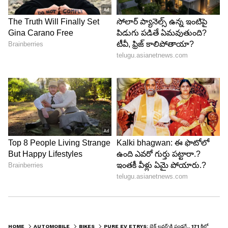
కూడా ఉన్నాయి. LED హెడ్‌లైట్స్, టెయిల్ లైట్స్, పిలియన్
సీట్, 7 అంగుళాల TFT డిస్‌ప్లే వంటి ఫీచర్లు ఈ బైక్‌ను
మరింత ప్రీమియంగా మారుస్తున్నాయి.
LATEST VIDEOS
HOME
AUTOMOBILE
BIKES
PURE EV ETRYS: బైక్ ల‌వ‌ర్స్‌కి పండ‌గే.. 171 కిలోమీట‌ర్ల మైలేజ్ ఇచ్చే ఎల‌క్ట్రిక్ బైక్