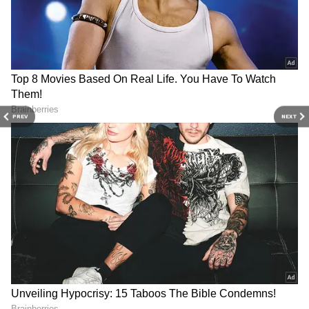
Related Articles
Cooler: ఫైబర్ లేదా ఐరన్ బాడీ... ఈ రెండింటిలో ఏ
కూలర్ కొనడం మంచిది.?
PREV
NEXT
Mini Speaker: జ‌స్ట్ రూ. 500 మాత్ర‌మే.. ఈ
స‌మ్మ‌ర్‌లో మీ పిల్ల‌లకు ఇచ్చే బెస్ట్ గిఫ్ట్ ఇదే
3
5