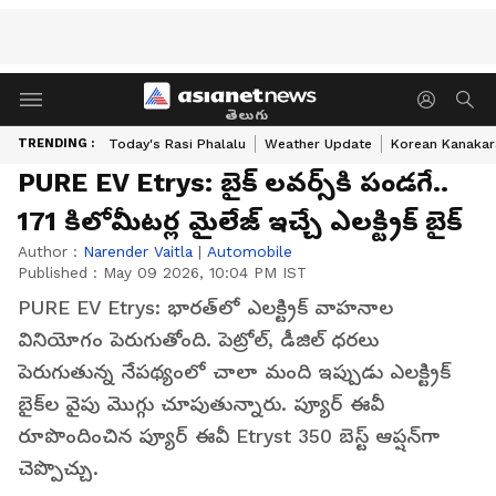
తెలుగు
TRENDING :
Today's Rasi Phalalu
Weather Update
Korean Kanakar
PURE EV Etrys: బైక్ ల‌వ‌ర్స్‌కి పండ‌గే..
171 కిలోమీట‌ర్ల మైలేజ్ ఇచ్చే ఎల‌క్ట్రిక్ బైక్
Author :
Narender Vaitla
|
Automobile
Published :
May 09 2026, 10:04 PM IST
PURE EV Etrys: భారత్‌లో ఎలక్ట్రిక్ వాహనాల
వినియోగం పెరుగుతోంది. పెట్రోల్, డీజిల్ ధరలు
పెరుగుతున్న నేపథ్యంలో చాలా మంది ఇప్పుడు ఎలక్ట్రిక్
బైక్‌ల వైపు మొగ్గు చూపుతున్నారు. ప్యూర్ ఈవీ
రూపొందించిన ప్యూర్ ఈవీ Etryst 350 బెస్ట్ ఆప్ష‌న్‌గా
చెప్పొచ్చు.