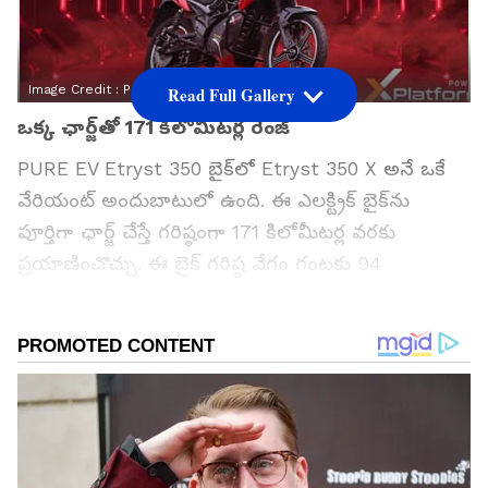
Image Credit :
Pureenergy.co.in
Read Full Gallery
ఒక్క ఛార్జ్‌తో 171 కిలోమీటర్ల రేంజ్
PURE EV Etryst 350 బైక్‌లో Etryst 350 X అనే ఒకే
వేరియంట్ అందుబాటులో ఉంది. ఈ ఎలక్ట్రిక్ బైక్‌ను
పూర్తిగా ఛార్జ్ చేస్తే గరిష్ఠంగా 171 కిలోమీటర్ల వరకు
ప్రయాణించొచ్చు. ఈ బైక్ గరిష్ఠ వేగం గంటకు 94
కిలోమీటర్లు. రోజువారీ ఆఫీస్ ప్రయాణాలు, సిటీ రైడ్స్‌కు ఇది
మంచి ఆప్షన్‌గా చెప్పొచ్చు. బైక్ బరువు సుమారు 120
కిలోలుగా ఉంటుంది.
గూగుల్‌లో ఆసక్తికరమైన సమాచారం కోసం ఏసియానెట్ తెలుగు
ను మీ ఫ్రిఫర్డ్ సోర్స్ గా ఎంచుకోండి