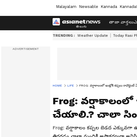
Malayalam
Newsable
Kannada
Kannada
తాజా వార్తలు
ఎ
TRENDING :
Weather Update
Today Rasi P
HOME
LIFE
FROG: వ‌ర్షాకాలంలో ఇంట్లోకి క‌ప్ప‌లు రావొద్దంట
Frog: వ‌ర్షాకాలంలో ఇ
చేయాలి.? చాలా సిం
Frog: వ‌ర్షాకాలం క‌ప్ప‌ల బెడ‌ద ఎక్కువ‌
తిరగడం చాలా మందికి అసౌకర్యంగా అనిపిస్త