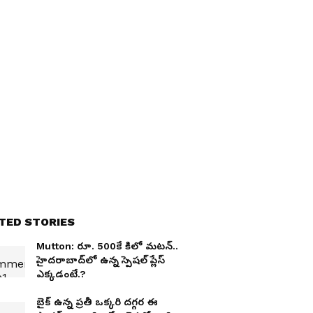
TED STORIES
Mutton: రూ. 500కే కిలో మ‌ట‌న్‌..
హైద‌రాబాద్‌లో ఉన్న స్పెష‌ల్ ప్లేస్
ఎక్క‌డంటే.?
బైక్ ఉన్న ప్ర‌తీ ఒక్క‌రి ద‌గ్గ‌ర ఈ