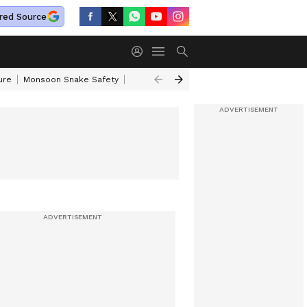
red Source
ure
Monsoon Snake Safety
Akkineni Nageswara Rao
IRCTC Tour Pac