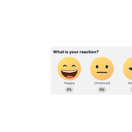
Related Articles
Mutton: రూ. 500కే కిలో మ
హైద‌రాబాద్‌లో ఉన్న స్పెష‌ల్ 
ఎక్క‌డంటే.?
3
5