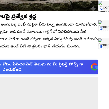
 ప్రత్యేక శ్రద్ధ
అందువల్ల ఇంటి చుట్టూ నీరు నిల్వ ఉండకుండా చూసుకోవాలి.
ప్పుడూ తడి ఉండే మూలలు, గార్డెన్‌లో నిలిచిపోయిన నీటి
రాలు పొడిగా ఉంటే కప్పలు అక్కడ ఎక్కువసేపు ఉండే అవకాశం
 బయట ఉండే నీటి పాత్రలను ఖాళీ చేయడం మంచిది.
సం ఏసియానెట్ తెలుగు ను మీ ఫ్రిఫర్డ్ సోర్స్ గా
ఎంచుకోండి