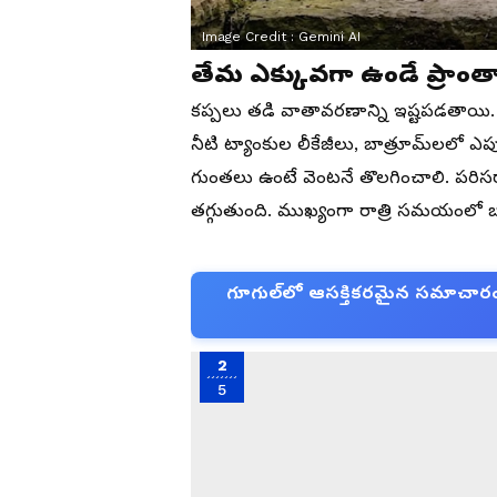
Image Credit :
Gemini AI
తేమ ఎక్కువగా ఉండే ప్రాంతాలపై
కప్పలు తడి వాతావరణాన్ని ఇష్టపడతాయి. 
నీటి ట్యాంకుల లీకేజీలు, బాత్రూమ్‌లలో ఎ
గుంతలు ఉంటే వెంటనే తొలగించాలి. పరిస
తగ్గుతుంది. ముఖ్యంగా రాత్రి సమయంలో
గూగుల్‌లో ఆసక్తికరమైన సమాచారం కో
2
5