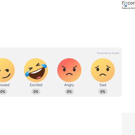
‌ట‌న్‌..
బైక్ ఉన్న ప్ర‌తీ ఒక్క‌రి ద‌గ్గ‌ర ఈ ప్రొడ‌క్ట్
ప్లేస్
ఉండాల్సిందే.. టైర్ల‌లో గాలి త‌గ్గిందో
లేదో ఇట్టే తెలుస్తుంది