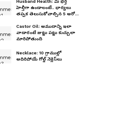
Husband Health: మీ భర్త
హెల్తీగా ఉండాలంటే.. భార్యలు
తప్పక తెలుసుకోవాల్సిన 5 ఆరోగ్య
సూత్రాలు
Castor Oil: ఆముదాన్ని ఇలా
వాడారంటే జుట్టు పట్టు కుచ్చులా
మారిపోతుంది
Necklace: 10 గ్రాముల్లో
అదిరిపోయే గోల్డ్ నెక్లెస్‌లు