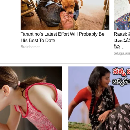
జాగ్రత్త తప్పనిసరి
ంగ్ పౌడర్ ఉపయోగిస్తారు. నీటిలో కలిపి డ్రైనేజీ ప్రాంతాలు,
ే ప్రదేశాల్లో పిచికారీ చేయవచ్చు. అయితే ఇది రసాయన పదార్థం
ఇళ్లలో ప్రత్యేక జాగ్రత్తలు తీసుకోవాలి. అలాగే తోటలోని
దీన్ని వాడకపోవడం మంచిది.