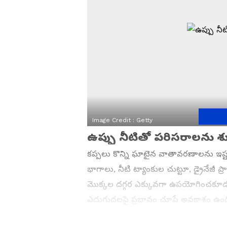
Image Credit :
Getty
ఉప్పు నీటితో పరిసరాలను శ
కప్పలు కొన్ని ఘాటైన వాతావరణాలను ఇష్టప
భాగాలు, నీటి ట్యాంకుల చుట్టూ, డ్రైనేజీ 
మొక్కల దగ్గర ఎక్కువగా ఉపయోగించకూడద
ఎదుగుదలపై ప్రభావం చూపే అవకాశం ఉంది. 
అవసరం.