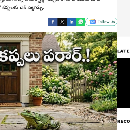
‌ప్ప‌ల‌కు చెక్ పెట్టొచ్చు.
Follow Us
LATE
RECO