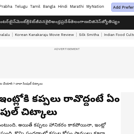
Prabha
Telugu
Tamil
Bangla
Hindi
Marathi
MyNation
Add Prefer
ంటర్‌టైన్‌మెంట్
క్రికెట్
జీవనశైలి
ఆంధ్రప్రదేశ్
తెలంగాణ
బిజినెస్
జ్యోతిష్యం
halalu
Korean Kanakaraju Movie Review
Silk Smitha
Indian Food Cult
ే ఏం చేయాలి.? చాలా సింపుల్ చిట్కాలు
ంట్లోకి క‌ప్ప‌లు రావొద్దంటే ఏం
పుల్ చిట్కాలు
గా ఉంటుంది. అయితే కప్పలు హానికరం కాకపోయినా, ఇంట్లో
ుంది. కొన్ని సంద‌ర్భాల్లో క‌ప్ప‌ల కోసం పాములు కూడా