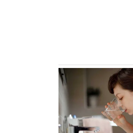
Image Credit :
Our Own
బ్లీచింగ్ పౌడర్ వాడేటప్పుడు 
ఇంటి చుట్టూ పరిశుభ్రత కోసం కొందరు బ్లీచి
ట్యాంకుల చుట్టూ లేదా తడి ఎక్కువగా ఉండ
కావడంతో పిల్లలు, పెంపుడు జంతువులు ఉన్న 
మొక్కలపై లేదా కూరగాయల మొక్కల వద్ద 