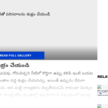
READ FULL GALLERY
ుభ్రం చేయండి
డవు. గోరువెచ్చని నీటిలో కొద్దిగా ఉప్పు కలిపి ఇంటి బయట
RELA
ప్రాంతాల వద్ద శుభ్రం చేయవచ్చు. అయితే ఉప్పును నేరుగా
ు. అది మట్టి నాణ్యతను దెబ్బతీయడమే కాకుండా మొక్కల
కాబట్టి తోట ప్రాంతాల్లో ఉపయోగించే సమయంలో జాగ్రత్త