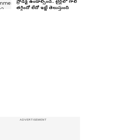
ప్రొడ‌క్ట్ ఉండాల్సిందే.. టైర్ల‌లో గాలి
త‌గ్గిందో లేదో ఇట్టే తెలుస్తుంది