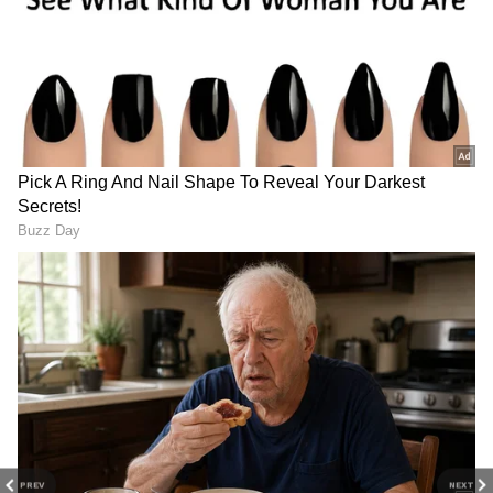
Image Credit :
Getty
నిల్వ ఇలా చేయండి
టోమాటోలు తాజాగా ఉంచేందుకు ఇది ముఖ్యమైన చిట్కా.
టొమాటోలను నిల్వ చేసేటప్పుడు, వాటి తొడిమ (Stem)
ఉన్న భాగాన్ని కిందకు పెట్టి ఉంచాలి. ఇలా చేయడం వల్ల
టొమాటోలోని తేమ ఆవిరైపోకుండా ఉంటుంది. బ్యాక్టీరియా
లోపలికి వెళ్లకుండా కూడా ఇది అడ్డుకుంటుంది. దీంతో
టొమాటోలు ఎక్కువ కాలం తాజాగా ఉంటాయి.
PREV
NEXT