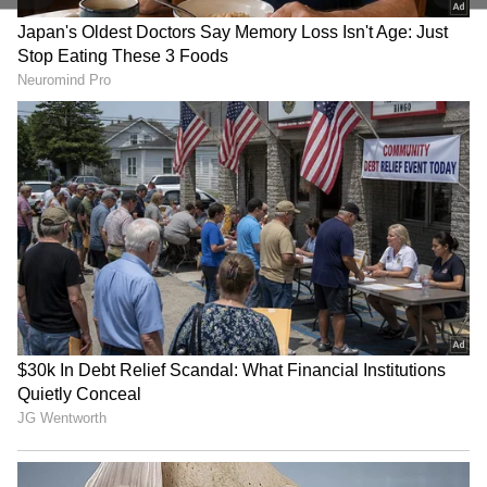
Related Articles
Secret Affairs: సీక్రెట్‌ ఎఫైర్లు పెట్టుకుంటున్న
భార్యభర్తలు మనదేశంలో ఏ సిటీలో అధికంగా ఉన్నారో
తెలుసా?
Aeroplane: ఆకాశంలో వెళుతున్న విమానంపై
అకస్మాత్తుగా పిడుగు పడితే ఏం జరుగుతుంది?
3
4