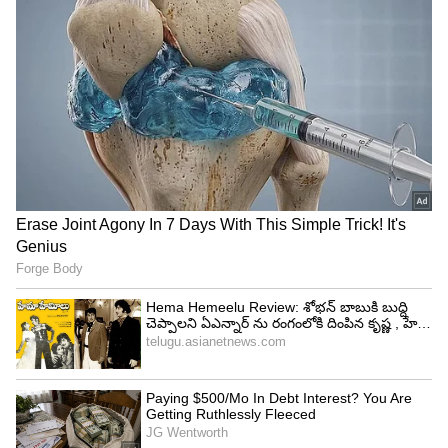
Image Credit :
AI
కాంతి తగలకుండా
టొమాటోలకు ఎక్కువ సూర్యరశ్మి తగలనివ్వకూడదు. కిటికీ
దగ్గర లేదా నేరుగా ఎండ తగిలే చోట పెట్టొద్దు. అధిక వేడికి
అవి త్వరగా పండిపోయి, కుళ్లిపోవడం మొదలవుతుంది.
ఎప్పుడూ చల్లగా, నీడగా ఉండే ప్రదేశంలోనే వాటిని
ఉంచడం ఉత్తమం.
యాపిల్స్ లేదా అరటిపండ్ల వంటి పండ్లతో పాటు
టొమాటోలను కలిపి పెట్టకూడదు. ఎందుకంటే, ఈ పండ్ల
నుంచి ఇథిలీన్ (Ethylene) అనే గ్యాస్ విడుదలవుతుంది.
ఇది టొమాటోలు చాలా వేగంగా పండేలా చేస్తుంది. దీనివల్ల
అవి త్వరగా పాడయ్యే ప్రమాదం ఉంది.