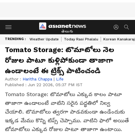
తెలుగు
TRENDING :
Weather Update
Today Rasi Phalalu
Korean Kanakaraj
Tomato Storage: టొమాటోలు నెల
రోజుల పాటూ కుళ్లిపోకుండా తాజాగా
ఉండాలంటే ఈ ట్రిక్స్ పాటించండి
Author :
Haritha Chappa
|
Life
Published :
Jun 22 2026, 05:37 PM IST
Tomato Storage: టొమాటోలు ఎక్కువ కాలం పాటూ
తాజాగా ఉండాలంటే వాటిని సరైన పద్ధతిలో నిల్వ
చేయాలి. టొమాటోలు త్వరగా పాడవకుండా ఉండేందుకు
ఇక్కడ మేము కొన్ని టిప్స్ చెప్పాము. వాటిని ఫాలో అయితే
టోమాటోలు ఎక్కువ రోజుల పాటూ తాజాగా ఉంటాయి.