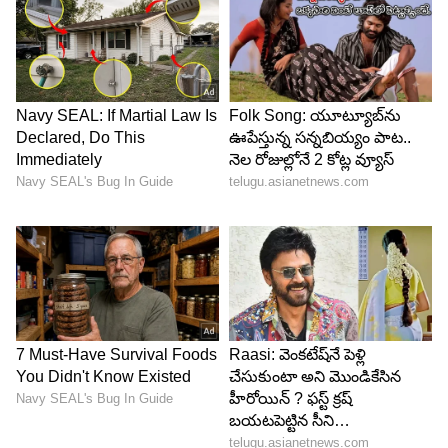
Image Credit :
Getty
పేపర్ బ్యాగులో
టొమాటోలు కొంచెం పచ్చిగా ఉండి, త్వరగా పండాలి
అనుకుంటే వాటిని ఒక పేపర్ బ్యాగ్‌లో వేసి ఉంచండి.
అయితే, అవి పూర్తిగా పండిన తర్వాత వెంటనే పేపర్ బ్యాగ్
నుంచి తీసి బయట పెట్టండి. లేదంటే, వాటిలో తేమ
పెరిగిపోయి కుళ్లిపోయే అవకాశం ఉంది.
LATEST VIDEOS