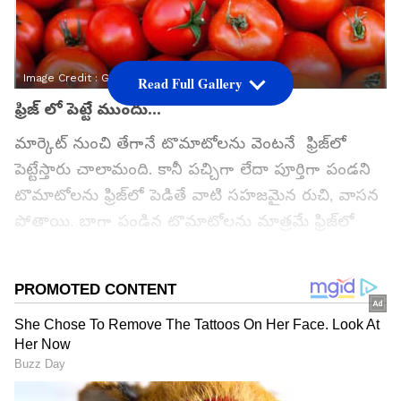
Image Credit :
Getty
Read Full Gallery
ఫ్రిజ్ లో పెట్టే ముందు...
మార్కెట్ నుంచి తేగానే టొమాటోలను వెంటనే ఫ్రిజ్‌లో
పెట్టేస్తారు చాలామంది. కానీ పచ్చిగా లేదా పూర్తిగా పండని
టొమాటోలను ఫ్రిజ్‌లో పెడితే వాటి సహజమైన రుచి, వాసన
పోతాయి. బాగా పండిన టొమాటోలను మాత్రమే ఫ్రిజ్‌లో
పెట్టండి. పచ్చి టొమాటోలను బయటే ఉంచితే అవి
పండేందుకు ఎక్కువ సమయం పడుతుంది. అవి ఎక్కువ
కాలం పాటూ అలా తాజాగా ఉంటాయి.
గూగుల్‌లో ఆసక్తికరమైన సమాచారం కోసం ఏసియానెట్ తెలుగు
ను మీ ఫ్రిఫర్డ్ సోర్స్ గా ఎంచుకోండి