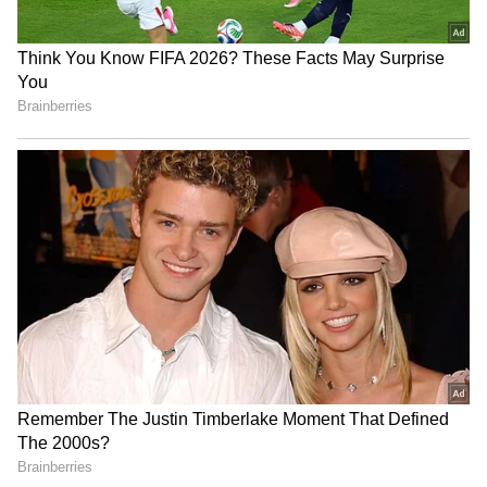
Related Articles
Interesting Facts: ఇండియాకు తూర్పు వైపు ఉన్నా
ఆ రాష్ట్రానికి పశ్చిమ బెంగాల్ అని పేరు ఎలా పెట్టారు?
Secret Affairs: సీక్రెట్‌ ఎఫైర్లు పెట్టుకుంటున్న
భార్యభర్తలు మనదేశంలో ఏ సిటీలో అధికంగా ఉన్నారో
తెలుసా?
3
3