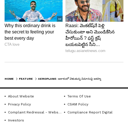
LATEST VIDEOS
HOME
FEATURE
AEROPLANE: ఆకాశంలో వెళుతున్న విమానంపై అకస్మాత్తుగా పిడుగు పడితే ఏం జరుగుతుంది?
About Website
Terms Of Use
Privacy Policy
CSAM Policy
ABOUT THE AUTHOR
Complaint Redressal - Website
Compliance Report Digital
Haritha Chappa
HC
Investors
హరిత ఏసియా నెట్‌లో చీఫ్ సబ్ ఎడిటర్ గా పనిచేస్తున్నారు.