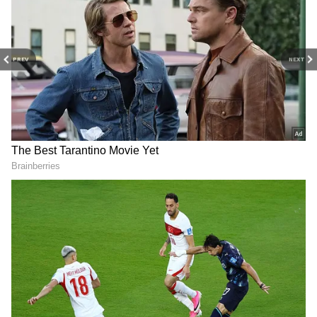
పెద్ద వెలుగు కనిపించడం వంటివి జరుగుతాయి.
అలాంటప్పుడు పైలెట్లు విమానాన్ని సురక్షితంగా నియంత్రిస్తూ
ప్రయాణాన్ని కొనసాగిస్తారు.
PREV
NEXT