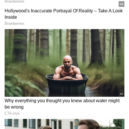
Image Credit :
Getty
పైలెట్లు ఏం చేస్తారు?
విమానం పై పిడుగు పడినప్పుడు విద్యుత్ ప్రవాహం బయట
ఉన్న ఉపరితలం మీదుగానే ప్రయాణించి పక్కకు
వెళ్ళిపోతుంది. దీన్ని ఫారడే కేజ్ అని అంటారు. విమానం
మొత్తం లోహంతో తయారై ఉంటుంది. విద్యుత్ లోపలికి
వెళ్ళకుండా బయట నుంచి అడ్డుకుంటుంది. ప్రయాణికులు,
లోపల ఉన్న సిబ్బంది సురక్షితంగానే ఉంటారు. అయితే
పిడుగు తాకినప్పుడు మాత్రం పెద్ద శబ్దం వచ్చే అవకాశం
ఉంటుంది. అలాగే విమానం ఒక్కసారిగా కుదుపుకు గురైనట్లు