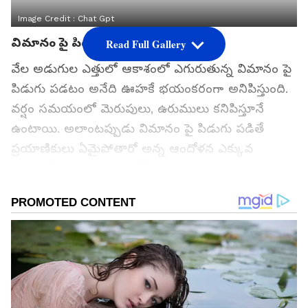
Image Credit :
Chat Gpt
విమానం పై పిడుగు పడితే?
Read Full Gallery
వేల అడుగుల ఎత్తులో ఆకాశంలో ఎగురుతున్న విమానం పై
పిడుగు పడటం అనేది ఊహకే భయంకరంగా అనిపిస్తుంది.
వర్షం సమయంలో మెరుపులు, ఉరుములు కనిపిస్తూనే
ఉంటాయి. అలాంటప్పుడు విమానం పై పిడుగు పడితే
ప్రయాణికులు ఏమైపోతారో అన్న ఆందోళన ఎక్కువ
మందిలో ఉంటుంది. అయితే ఎగురుతున్న విమానంపై
పిడుగు పడితే ఏం జరుగుతుందో తెలిసినవారు చాలా
తక్కువ. ఆధునిక విమానాలు పిడుగులను, ఉరుములను
తట్టుకునేలా ప్రత్యేకంగా తయారు చేస్తారు. నిజానికి ఒక
విమానం పై ఏడాదికి ఒకటి రెండు సార్లు అయినా పిడుగు
పడే అవకాశం ఉంటుంది. కానీ దాని ప్రభావం విమానంలో
ఉన్న వారిపై పెద్దగా కనిపించదు.