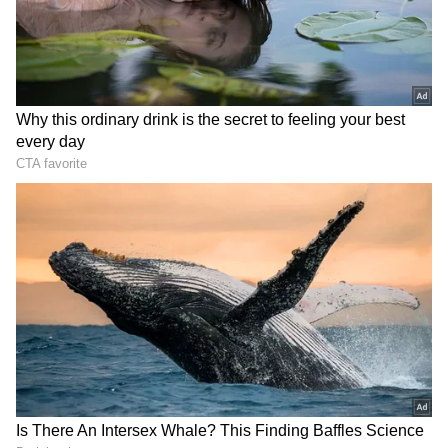
గూగుల్‌లో ఆసక్తికరమైన సమాచారం కోసం ఏసియానెట్ తెలుగు
ను మీ ఫ్రిఫర్డ్ సోర్స్ గా ఎంచుకోండి
2
3