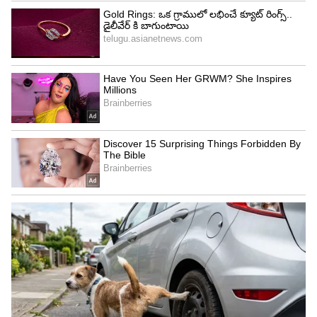
Image Credit :
Getty
జరిగే నష్టాలు ఇవే
అయితే పిడుగు పడటం వల్ల విమానానికి ఎలాంటి ప్రభావం
ఉండదని పూర్తిగా చెప్పలేం. కొన్ని సందర్భాల్లో విమానం
రెక్కలు విరిగిపోవచ్చు లేదా ముక్కు భాగం లో మంటలు
అంటుకోవచ్చు. ఒక్కొక్కసారి నావిగేషన్ వ్యవస్థలు,
కమ్యూనికేషన్ పరికరాలపై కూడా ప్రభావం చూపించవచ్చు.
అప్పుడు అవి పని చేయకుండా ఆగిపోవచ్చు. అయితే
పిడుగు తగిలిన తర్వాత విమానం గమ్యస్థానానికి చేరుకున్న
వెంటనే ఇంజనీర్లు విమానం మొత్తాన్ని పరిశీలిస్తారు.
ఎక్కడైతే తీవ్రమైన నష్టం జరుగుతుందో దానికి మరమ్మతులు
చేస్తారు. కాబట్టి ప్రయాణికులు ఏమాత్రం భయపడాల్సిన
అవసరం లేదని విమానయాన నిపుణులు చెబుతున్నారు.
వాతావరణ పరిస్థితులను ముందుగానే రాడార్ వ్యవస్థలు