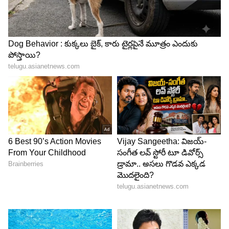
గుర్తిస్తాయి. విమానం ప్రయాణిస్తున్న మార్గంలో వాతావరణం
ఎలా ఉందో అంచనా వేసే చెబుతాయి. భారీ తుపానులు
ఉన్నచోట పైలెట్లు ఆ మార్గాన్ని తప్పించే ప్రయత్నం చేస్తారు.
అత్యవసర పరిస్థితుల్లో కూడా విమానాల్లో అనేక భద్రత
వ్యవస్థలే పనిచేస్తూ ఉంటాయి. అందుకే ఎన్నో విమానాలు
ప్రతిరోజు వర్షాలు మేఘాలు, పిడుగులు, ఉరుములు మధ్య
కూడా తమ ప్రయాణాన్ని పూర్తిచేస్తాయి.