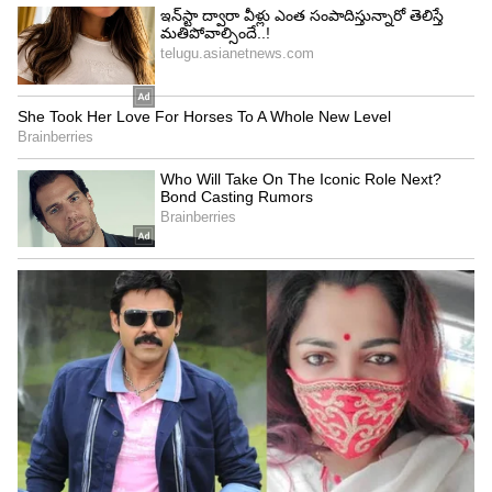
Image Credit :
Chat Gpt
హ్యాండ్‌మేడ్ ఫోటో ఫ్రేమ్
పాత న్యూస్‌పేపర్లతో చేసిన ఫోటో ఫ్రేమ్ ఇది. ఇలాంటి మీ
ఇంటికి క్రియేటివ్ లుక్ ఇస్తుంది. పేపర్ రోల్స్ లేదా డిజైన్లను
ఫ్రేమ్ చుట్టూ అతికించి అందంగా మార్చుకోవచ్చు. ఇందులో
ఫోటోలు పెట్టి ఇంటిని అందంగా మార్చుకోవచ్చు.
5
5