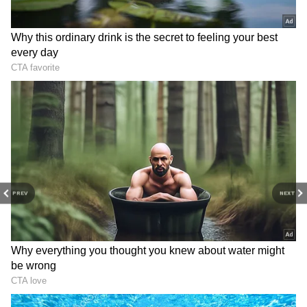
PREV
NEXT
Related Articles
Hotel Room 106: హోటల్ రూమ్ 106.. గోవా ట్రిప్‌లో
స్నేహితులకు మైండ్‌బ్లాక్ అయ్యే అనుభవం