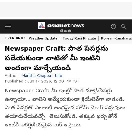
తెలుగు
TRENDING :
Weather Update
Today Rasi Phalalu
Korean Kanakaraj
Newspaper Craft: పాత పేపర్లను
పడేయకుండా వాటితో మీ ఇంటిని
అందంగా మార్చేయండి
Author :
Haritha Chappa
|
Life
Published :
Jun 17 2026, 12:00 PM IST
Newspaper Craft: మీ ఇంట్లో పాత న్యూస్‌పేపర్లు
ఉన్నాయా… వాటిని అమ్మేయకుండా క్రియేటివ్‌గా వాడండి.
పాత పేపర్లతో ఎలాంటి అందమైన హోమ్ డెకార్ వస్తువులు
తయారుచేయవచ్చో తెలుసుకోండి. తక్కువ ఖర్చుతోనే
ఇంటికి ఆకర్షణీయమైన లుక్ ఇస్తాయి.