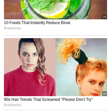
వాడుకోవచ్చు. ఇది అందమైన అలంకరణ వస్తువుగా కూడా
ఉపయోగపడతాయి.
4
5