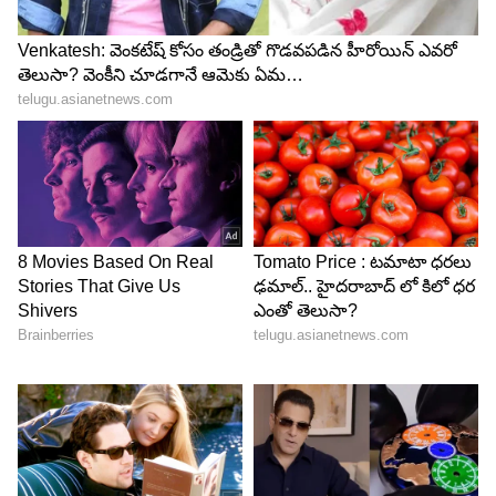
Image Credit :
Chat Gpt
స్టైలిష్ పేపర్ ల్యాంప్ షేడ్
మీ ఇంటికి అందాన్ని తెచ్చే ల్యాంప్ షేడ్
తయారుచేయవచ్చు. పేపర్ కటింగ్స్, డిజైన్లతో చేసిన ఈ
ల్యాంప్ షేడ్, వెలుగులో చాలా అందంగా కనిపిస్తుంది. ఇది
డ్రాయింగ్ రూమ్, బెడ్‌రూమ్ లేదా బాల్కనీ అందాన్ని రెట్టింపు
చేస్తుంది. ఒక్కసారి దీన్ని తయారుచేసి చూడండి.. ఎంతో
అందంగా ఉంటుంది.