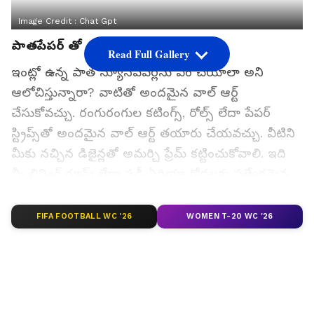
Image Credit :
Chat Gpt
పాతపేపర్ తో వాల్ ఆర్ట్
Read Full Gallery
ఇంట్లో ఉన్న పాత న్యూస్‌పేపర్లను ఏం చేయాలా అని
ఆలోచిస్తున్నారా? వాటితో అందమైన వాల్ ఆర్ట్
చేసుకోవచ్చు. రంగురంగుల కటింగ్స్, రోల్స్ లేదా పేపర్
స్ట్రిప్స్‌తో అందమైన వాల్ ఆర్ట్ తయారు చేయవచ్చు. వీటిని
మీకు నచ్చిన డిజైన్లతో అమర్చి ఫ్రేమ్ కట్టించుకోవాలి. ఇది
మీ లివింగ్ రూమ్ లేదా స్టడీ ఏరియా గోడలకు ప్రత్యేకమైన
గుర్తింపును ఇస్తుంది. ఇది ఇంటికి ఎంతో అందాన్ని ఇస్తుంది.
FIFA FOOTBALL WC '26
WOMEN T-20 WC '26
గూగుల్‌లో ఆసక్తికరమైన సమాచారం కోసం ఏసియానెట్ తెలుగు
ను మీ ఫ్రిఫర్డ్ సోర్స్ గా ఎంచుకోండి