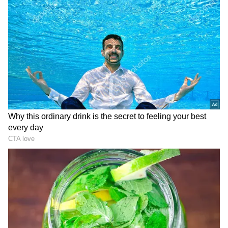
Apple Farming: మీ పెరట్లో పొట్టి ఆపిల్ మొక్కలు
ఎంత సులువుగా పెంచేయచ్చో తెలుసా.. ఇవిగో సూపర్
టిప్స్
3
5
Image Credit :
Chat Gpt
డెకరేటివ్ బాస్కెట్
న్యూస్‌పేపర్‌ ను రోల్స్ లా చుట్టుకోవాలి. ఈ రోల్స్‌ను గట్టిగా
చేసుకోవాలి. వాటితో చిన్న, పెద్ద బాస్కెట్లు అల్లుకోవచ్చు.
వీటిని తాళాలు, కాస్మెటిక్స్, రిమోట్ వంటి ఇతర చిన్న
వస్తువులు పెట్టుకోవాలి. ఈ బాస్కెట్లు ఇంట్లో అనేక రకాలుగా