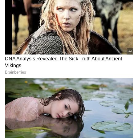
అందమైన పేపర్ ఫ్లవర్ వాజ్
ఇక న్యూస్‌పేపర్‌ తో అందమైన ఫ్లవర్ వాస్ చేయచ్చు.
పేపర్లను సన్నని రోల్స్‌గా చుట్టి, వాటిని ఒకదానికొకటి
అతికించి అదిరిపోయే ఫ్లవర్ వాజ్‌ను తయారు చేయవచ్చు.
దీనికి మీకు నచ్చిన రంగు వేసుకోవాలి. ఇది మార్కెట్లో కొన్న
ఫ్లవర్ వాజ్‌లాగే కనిపిస్తుంది. ఇందులో ఆర్టిఫిషియల్
పువ్వులు పెట్టి ఇంటిలోని ఎక్కడ పెట్టిన అందంగా
కనిపిస్తుంది.