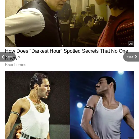
చెబుతోంది. అంతేకాదు.. ఫ్యామిలీ డీఎన్ఏ వల్ల కూడా
బట్టతల వస్తుంది. అంతేకానీ.. తల మీద ధరించే హెల్మెట్
కారణంగా బట్టతల రాదు అని నిపుణులు చెబుతున్నారు.
‘ హెల్మెట్ ధరించడం వల్ల జుట్టు రాలదు. జుట్టు రాలడానికి
హార్మోన్ల మార్పులు ఒక ప్రధాన కారణం. అదేవిధంగా,
మహిళల్లో థైరాయిడ్, పీసీఓడీ వంటి సమస్యలు కూడా
PREV
NEXT
జుట్టు రాలడానికి కారణం అవుతాయి. దీనికి నేరుగా హెల్మెట్
ని నిందించడం కరెక్ట్ కాదు’ అని ముంబయికి చెందిన స్కిన్
స్పెషలిస్ట్ డాక్టర్ షరీఫా చౌజ్ చెప్పారు. అంతేకాదు..
మహిళలు పోనీటెయిల్స్ లాంటి హెయిర్ స్టైల్స్ వేసుకొని
హెల్మెట్ పెట్టుకుంటే.. అప్పుడు జుట్టులో రాపిడికి జుట్టు
రాలిపోయే అవకాశం ఉంటుంది.
‘ టైట్ గా ఉండే హెల్మెట్ ధరించడం వల్ల కూడా హెయిర్
డ్యామేజ్ అవుతుంది. హెల్మెట్ టైట్ గా ఉంటే.. చెమట
పట్టడం, దురద లాంటి సమస్యలు వస్తాయి. హెల్మెట్ సరైన