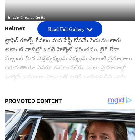
Image Credit :
Getty
Helmet
Read Full Gallery
ట్రాఫిక్ రూల్స్ కేవలం మన సేఫ్టీ కోసమే పెడుతుంటారు.
అలాంటి వాటిల్లో ఒకటే హెల్మెట్ ధరించడం. బైక్ లేదా
స్కూటర్ మీద వెళ్తున్నప్పుడు ఎప్పుడు ఎలాంటి ప్రమాదాలు
జరుగుతాయో ఎవరూ ఊహించలేరు. చాలా ప్రామాదాల్లో
హెల్మెట్ కారణంగా ప్రాణాలతో బతికి బయటపడిన వారు
చాలా మంది ఉన్నారు. కానీ, ప్రతిరోజూ హెల్మెట్ ధరించడం
వల్ల జుట్టు రాలిపోతుందనే భయం ఎక్కువ మందిలో
ఉంటుంది.చిన్న వయసులోనే బట్టతల రావడానికి కారణం
కూడా హెల్మెట్ అనే అభిప్రాయం ఉంటుంది. ముఖ్యంగా
యువత.. ఎంత దూరం ప్రయాణించినా.. హెల్మెట్
పెట్టుకోవడానికి ఇష్టపడరు. మరి నిపుణులు