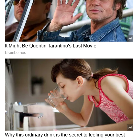
ఏమంటున్నారు..? నిజంగానే హెల్మెట్ పెట్టుకుంటే బట్టతల
వచ్చేస్తుందా? ఇప్పుడు తెలుసుకుందాం...
గూగుల్‌లో ఆసక్తికరమైన సమాచారం కోసం ఏసియానెట్ తెలుగు
ను మీ ఫ్రిఫర్డ్ సోర్స్ గా ఎంచుకోండి