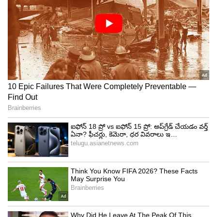
Related Articles
Hair Growth: ఉల్లిపాయ, కొబ్బరి నూనె మ్యాజిక్..
జుట్టు వద్దన్నా పెరుగుతుంది!
Hair Fall Dream: జుట్టు రాలిపోతున్నట్లు కల
వచ్చిందా? దాని అర్థం ఏంటో తెలుసా?
3