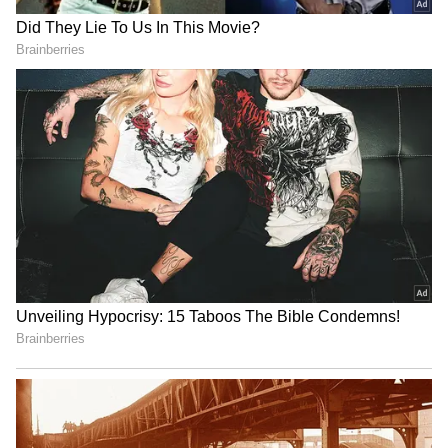
సైజ్ లేకపోయినా, దానిని సరిగా శుభ్రం చేయకపోయినా
హెయిర్ డ్యామేజ్ అవుతుంది తప్ప.. కేవలం హెల్మెట్
ధరించడం వల్ల బట్టతల రాదు’ అని వైద్యులు
చెబుతున్నారు. అంతేకాకుండా.. ఎక్కువ సేపు హెల్మెట్
ధరించడం వల్ల తలలో చెమట పోస్తుంది. దీని తర్వాత..
సరిగా హెయిర్ వాష్ చేయకపోతే.. అప్పుడు జుట్టు
పాడౌతుంది.