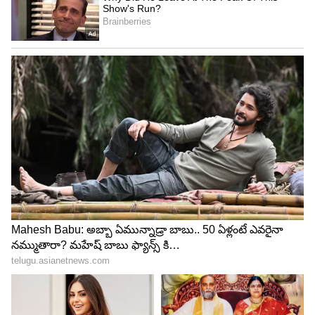
3
Image Credit :
Getty
హెల్మెట్ పెట్టుకున్నప్పుడు ఎలాంటి జాగ్రత్తలు
తీసుకోవాలి..?
హెల్మెట్ ధరించేటప్పుడు మీ జుట్టును కాపాడుకోవడానికి,
ముందుగా మరీ బిగుతుగా లేదా మరీ వదులుగా లేని సరైన
సైజు హెల్మెట్‌ను ఎంచుకోండి. హెల్మెట్ పెట్టుకునే ముందు,
చెమటను పీల్చుకోవడానికి మీ తల చుట్టూ శుభ్రమైన కాటన్
వస్త్రాన్ని లేదా స్కార్ఫ్‌ను కట్టుకోండి.
అలాగే, మీ హెల్మెట్ లోపలి భాగాన్ని వారానికి ఒకసారి శుభ్రం