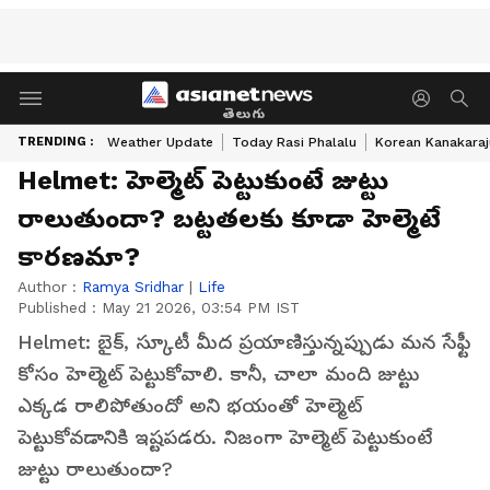
తెలుగు
TRENDING :
Weather Update
Today Rasi Phalalu
Korean Kanakaraj
Helmet: హెల్మెట్ పెట్టుకుంటే జుట్టు
రాలుతుందా? బట్టతలకు కూడా హెల్మెటే
కారణమా?
Author :
Ramya Sridhar
|
Life
Published :
May 21 2026, 03:54 PM IST
Helmet: బైక్, స్కూటీ మీద ప్రయాణిస్తున్నప్పుడు మన సేఫ్టీ
కోసం హెల్మెట్ పెట్టుకోవాలి. కానీ, చాలా మంది జుట్టు
ఎక్కడ రాలిపోతుందో అని భయంతో హెల్మెట్
పెట్టుకోవడానికి ఇష్టపడరు. నిజంగా హెల్మెట్ పెట్టుకుంటే
జుట్టు రాలుతుందా?