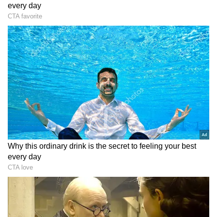
2
3
Image Credit :
Our Own
నిపుణులు ఏమంటున్నారంటే...
ప్రపంచ వ్యాప్తంగా జరిగిన పరిశోధనల ప్రకారం, హెల్మెట్
ధరించడం వల్ల హెయిర్ ఫాల్ జరగదు. హెల్మెట్ సరిగా శుభ్రం
చేయకుండా వాడటం వల్ల మాత్రమే హెయిర్ ఫాల్
అవుతుందని, లేకపోతే జరగదని నిపుణులు చెబుతున్నారు.
పురుషుల్లో బట్టతల రావడానికి ఆండ్రోజెనిక్ అలోపేసియా
లేదా మేల్ ప్యాటర్న్ బాల్డనెస్ కారణం అని హెల్త్ లైన్ అని