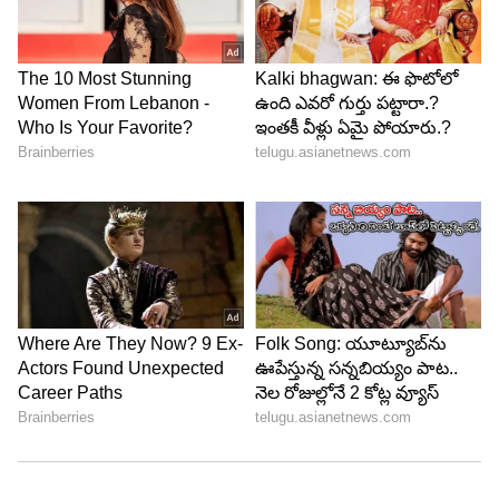
చేసుకోండి. తడి జుట్టుతో హెల్మెట్ అస్సలు ధరించవద్దు. దీని
వల్ల హెయిర్ ఎక్కువగా డ్యామేజ్ అయ్యే ప్రమాదం ఉంది.
LATEST VIDEOS