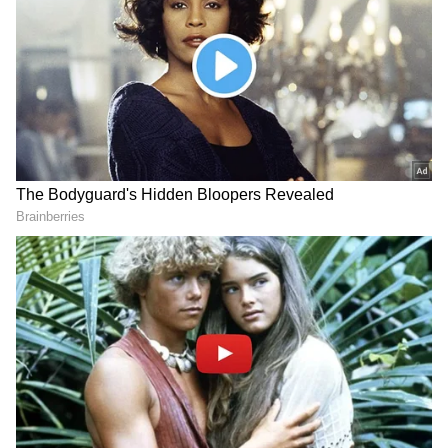
ఉంటే చాలు అస్స‌లు త‌డ‌వ‌రు
దేశంలో పెరుగుతోన్న వివాహేత‌ర సంబంధాలు..
హైద‌రాబాద్ స్థానం ఏంటో తెలిస్తే షాక్ అవ్వాల్సిందే
3
5
Image Credit :
Getty
తైవాన్, దక్షిణాఫ్రికా ఆర్థిక వ్యవస్థలతో పోలిస్తే..
ఆసియాలో ప్రముఖ టెక్నాలజీ కేంద్రంగా గుర్తింపు పొందిన
తైవాన్ వార్షిక జీడీపీ సుమారు 976 బిలియన్ డాలర్లుగా
అంచనా. మస్క్ సంపద దానికంటే ఎక్కువగా ఉంది. అలాగే