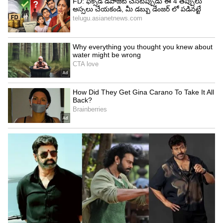
4
5
Image Credit :
Getty
పలు అభివృద్ధి చెందిన దేశాల కంటే ముందే
మస్క్ వ్యక్తిగత సంపద ప్రస్తుతం స్విట్జార్లాండ్, స్వీడన్,
సింగపూర్, ఐర్లాండ్, ఇజ్రాయెల్, ఆస్ట్రీయా వంటి పలు
అభివృద్ధి చెందిన దేశాల వార్షిక జీడీపీలను కూడా
అధిగమించినట్లు విశ్లేషణలు చెబుతున్నాయి.
5
5