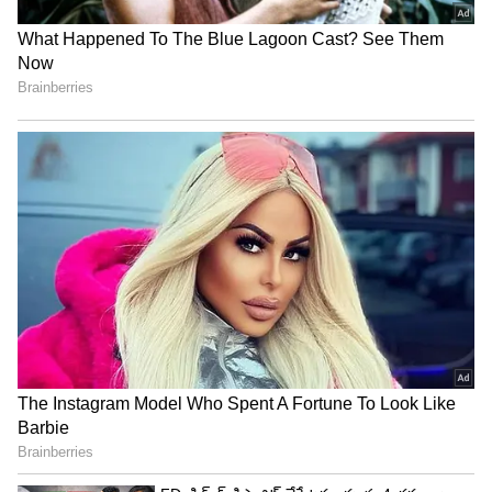
ఆయన జన్మస్థలం అయిన సౌత్ ఆఫ్రికా జీడీపీ సుమారు
480 బిలియన్ డాలర్ల పరిధిలో ఉండగా, మస్క్ సంపద
దానికి రెండింతలకు పైగానే ఉందని నివేదికలు
సూచిస్తున్నాయి.