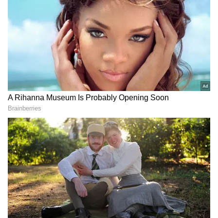
Image Credit :
Getty
174 దేశాల ఆర్థిక వ్యవస్థల కంటే ఎక్కువ సంపద
ప్రపంచంలో కేవలం కొద్ది దేశాలకే 1 ట్రిలియన్ డాలర్లకు పైగా
జీడీపీ ఉంది. మస్క్ సంపద ప్రస్తుతం సుమారు 1.1 ట్రిలియన్
డాలర్లుగా ఉండటంతో, ప్రపంచంలోని దాదాపు 174 దేశాల
వార్షిక ఆర్థిక ఉత్పత్తి కంటే ఆయన వ్యక్తిగత ఆస్తుల విలువ
ఎక్కువగా ఉందని విశ్లేషకులు చెబుతున్నారు.