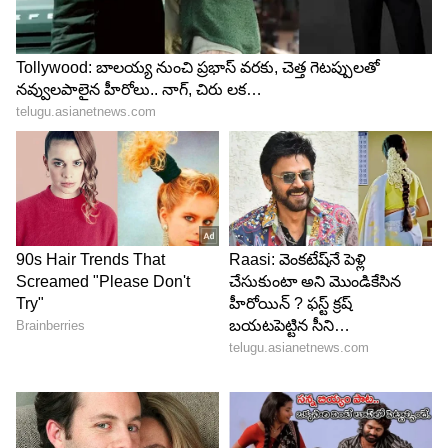
Image Credit :
Asianet News
భారత్‌తో పోలిస్తే ఎంత?
భారత్ ప్రస్తుతం ప్రపంచంలోనే వేగంగా ఎదుగుతున్న ప్రధాన
ఆర్థిక వ్యవస్థల్లో ఒకటి. భారత జీడీపీ సుమారు 4 ట్రిలియన్
డాలర్లకు పైగా ఉండగా, మస్క్ సంపద దాదాపు దాని
నాలుగో వంతుకు సమానంగా ఉందని అంచనా వేస్తున్నారు.
అంటే ఒక వ్యక్తి సంపదే అనేక దేశాల ఆర్థిక వ్యవస్థలకు
సమానంగా ఉండటం ప్రపంచవ్యాప్తంగా చర్చనీయాంశంగా
మారింది.