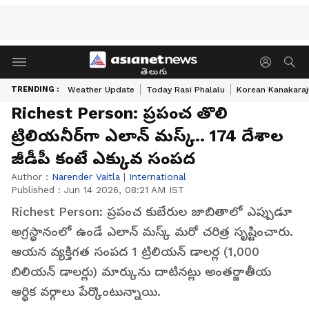
తెలుగు
TRENDING :
Weather Update
Today Rasi Phalalu
Korean Kanakaraj
Richest Person: ప్రపంచ తొలి
ట్రిలియనీర్‌గా ఎలాన్ మస్క్.. 174 దేశాల
జీడీపీ కంటే ఎక్కువ సంపద
Author :
Narender Vaitla
|
International
Published :
Jun 14 2026, 08:21 AM IST
Richest Person: ప్రపంచ కుబేరుల జాబితాలో ఎప్పుడూ
అగ్రస్థానంలో ఉండే ఎలాన్ మస్క్ మరో చరిత్ర సృష్టించారు.
ఆయన వ్యక్తిగత సంపద 1 ట్రిలియన్ డాలర్ల (1,000
బిలియన్ డాలర్లు) మార్కును దాటినట్లు అంతర్జాతీయ
ఆర్థిక వర్గాలు పేర్కొంటున్నాయి.