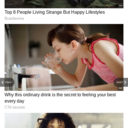
PREV
NEXT
Related Articles
Raincoat: వర్షంలో బయటకు వెళ్తుంటారా.? ఈ బాల్