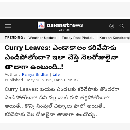
తెలుగు
TRENDING :
Weather Update
Today Rasi Phalalu
Korean Kanakaraj
Curry Leaves: ఎండాకాలం కరివేపాకు
ఎండిపోతోందా? ఇలా చేస్తే నెలరోజులైనా
తాజాగా ఉంటుంది..!
Author :
Ramya Sridhar
|
Life
Published :
May 28 2026, 04:53 PM IST
Curry Leaves: బయట ఎండలకు కరివేపాకు తొందరగా
ఎండిపోతోందా? దీని వల్ల వాటి రుచి తగ్గిపోతోందా?
అయితే.. కొన్ని సింపుల్ చిట్కాలు ఫాలో అయితే..
కరివేపాకు నెల రోజులైనా తాజాగా ఉంచొచ్చు.