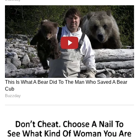
Related Articles
Curd: ఇడ్లీ, దోశ కాదు.. పరగడుపున పెరుగున్నం తింటే
ఏమౌతుంది..?
Kitchen Cooling: ఫ్యాన్, ఏసీ అక్కర్లేదు.. ఇవి ఉంటే
కిచెన్ కూడా చల్లగా ఉంటుంది..!
3
3
Image Credit :
Getty
2. మస్లిన్ వస్త్రం