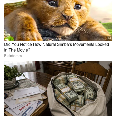
Image Credit :
Getty
1.గాలి చొరబడని కంటైనర్, టిష్యూ పేపర్...
సహజంగానే ఎండాకాలంలో కరివేపాకు చాలా తొందరగా
పాడైపోతుంది.తాజా ఆకులు కోసినా కూడా రెండు,మూడు
రోజుల్లోనే ఆకులు వడబడుతూ ఉంటాయి. అందుకే..సరైన
పద్దతిలో నిల్వ చేయడం చాలా ముఖ్యం. మనం గాలి
తగలని ఎయిర్ టైటనర్ కంటైనర్ లో స్టోర్ చేయాలి.
ముందుగా, కాడల నుంచి ఆకులను వేరు చేయాలి. ఆ
తర్వాత శుభ్రమైన నీటితో కడగాలి. తర్వాత వాటిని టిష్యూ
పేపర్ మీద ఆరబెట్టాలి. ఫ్యాన్ గాలి కింద ఆకులను
ఆరపెట్టాలి. తరువాత.. ఒక ప్లాస్టిక్ లేదా గాజు లేదా గాలి
చొరబడని పాత్రలో అడుగున టిష్యూ పేపర్ పరిచి.. దాని
మీద కరివేపాకు ఆలకులు వేయాలి. పైన మరో టిష్యూ పేపర్
తో కప్పాలి. తర్వాత ఈ బాక్స్ ని ఫ్రిజ్ లో పెడితే చాలు...
నెలరోజులు అయినా చాలా తాజాగా ఉంటాయి.