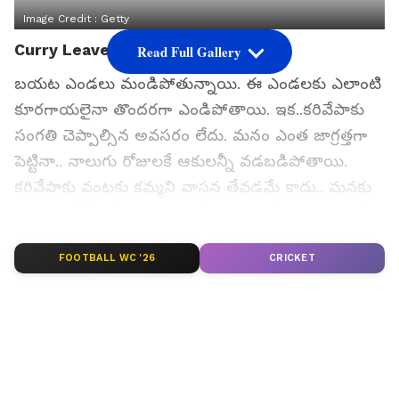
Image Credit :
Getty
Curry Leaves
Read Full Gallery
బయట ఎండలు మండిపోతున్నాయి. ఈ ఎండలకు ఎలాంటి
కూరగాయలైనా తొందరగా ఎండిపోతాయి. ఇక..కరివేపాకు
సంగతి చెప్పాల్సిన అవసరం లేదు. మనం ఎంత జాగ్రత్తగా
పెట్టినా.. నాలుగు రోజులకే ఆకులన్నీ వడబడిపోతాయి.
కరివేపాకు వంటకు కమ్మని వాసన తేవడమే కాదు.. మనకు
చాలా ఆరోగ్య ప్రయోజనాలు కూడా అందిస్తుంది. అలాంటి
కరివేపాకు ఎక్కువ రోజులు తాజాగా ఉండాలంటే ఎలాంటి
FOOTBALL WC '26
CRICKET
చిట్కాలు ఫాలో అవ్వాలో ఇప్పుడు తెలుసుకుందాం...
గూగుల్‌లో ఆసక్తికరమైన సమాచారం కోసం ఏసియానెట్ తెలుగు
ను మీ ఫ్రిఫర్డ్ సోర్స్ గా ఎంచుకోండి