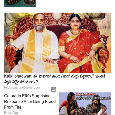
4. నూనెలో వేయించండి
మీరు కరివేపాకును ఎక్కువ కాలం
ఉపయోగించుకోవాలనుకుంటే, దానిని నూనెలో వేయించి
నిల్వ చేసుకోవచ్చు. ఇందుకోసం, ఒక బాణలిలో అర
టీస్పూన్ నూనె వేడి చేసి, కరివేపాకును తక్కువ మంట మీద
తేలికగా వేయించండి. చల్లారిన తర్వాత, వాటిని ఒక గాజు
సీసాలో వేసి ఫ్రిజ్‌లో భద్రపరచండి. ఇలా కూడా ఎక్కువ
రోజులు స్టోర్ చేసుకోవచ్చు.
గమనిక...
అయితే.. కరివేపాకును నిల్వ చేయడానికి ముందు కొన్ని
తప్పులు చేయకూడదు. నీటితో శుభ్రం చేసిన తర్వాత...
ఎండలో ఆరబెట్టకూడదు. ఎండలో ఆరబెడితే.. కరివేపాకు
అసలైన సువాసన, రుచి తగ్గిపోతాయి. వాటిని ఎప్పుడూ