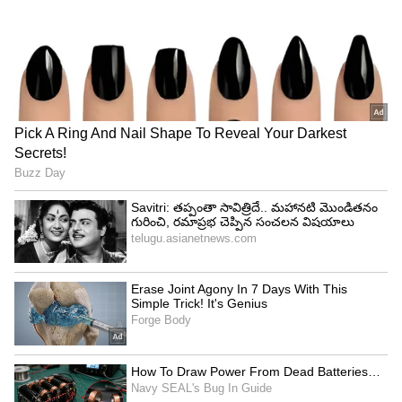
ఆకులను శుభ్రంగా కడిగి, ఆరబెట్టిన తర్వాత, వాటిని ఒక
శుభ్రమైన, పలుచని కాటన్ క్లాత్ లేదా మస్లిన్ క్లాత్ లో
వదులుగా కట్టండి. ఈ మూటను రిఫ్రిజిరేటర్‌లోని
కూరగాయల అరలో పెట్టాలి. ఆ క్లాత్ ఆకులలోని అధిక
తేమను పీల్చుకుని, ఆకులు పాడవ్వకుండా తాజాగా
ఉంటాయి.
3. ఆకులను ఫ్రీజర్‌లో నిల్వ చేయండి.
మీరు కరివేపాకును ఆరు నెలల కంటే ఎక్కువ కాలం నిల్వ
చేయాలనుకుంటే, ఎండిన ఆకులలోని గాలిని పూర్తిగా
తీసివేసి, వాటిని ఒక జిప్-లాక్ బ్యాగ్‌లో వేసి నేరుగా
ఫ్రీజర్‌లో పెట్టండి. వాటిని ఉపయోగించవలసి వచ్చినప్పుడు,
గుప్పెడు కరివేపాకు తీసుకుని నేరుగా తాలింపులో కలపండి.
ఇలా చేయడం వల్ల వాటి రుచి, సువాసన ఎక్కువ కాలం
నిలిచి ఉంటాయి.