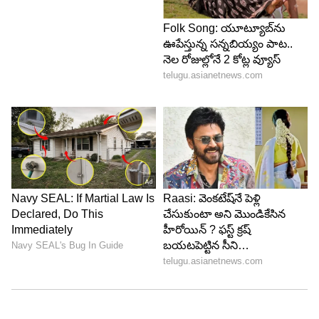
ఫ్యాన్ కింద మాత్రమే ఆరబెట్టాలి.
LATEST VIDEOS