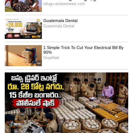
Related Articles
ChintaChiguru: చింతచిగురు కోడిగుడ్డు.. ఇలా చేసి
తింటే.. మటన్ కూడా పనికి రాదు..!
Chicken:కేజీ చికెన్ కూరలో ఎంత అల్లం వెల్లుల్లి పేస్ట్
వేయాలి?
3
3
Image Credit :
Our Own
మ్యాగీ మసాలా తయారు చేసే విధానం....