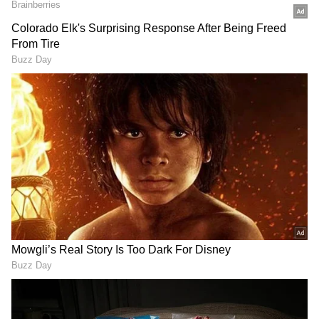
గూగుల్‌లో ఆసక్తికరమైన సమాచారం కోసం ఏసియానెట్ తెలుగు
ను మీ ఫ్రిఫర్డ్ సోర్స్ గా ఎంచుకోండి
2
3