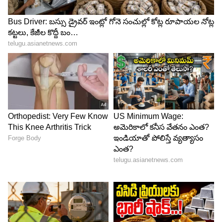
ఈ మసాలా తయారు చేయడానికి ముందుగా ధనియాలు,
జీలకర్ర, సోంపు, లవంగాలు, దాల్చిన చెక్క వంటి మసాలా
దినుసులన్నీ లైట్ గా ప్యాన్ లో వేయించాలి. మాడిపోకుండా
చూసుకోవాలి. వేయించిన వాటిని చల్లార్చి.. మెత్తటి పొడిలా
చేసుకోవాలి. ఇప్పుడు.. ఇందులో ఉల్లిపాయ పొడి, వెల్లుల్లి
పొడి, ఆమ్చూర్ పొడి , కార్న్ ఫ్లోర్, ఉప్పు, పంచదార కూడా
వేసి మరోసారి మిక్సీ పట్టాలి. అంతే.. మ్యాగీ మసాలా రెడీ
అయిపోయినట్లే.
దీనిని మీరు గాజు సీసాలో స్టోర్ చేసుకోవాలి. ఎన్ని నెలలు
అయినా వాడుకోవచ్చు. బయట కొనే మ్యాగీ మసాలా కంటే
రుచిగా ఉంటుంది. ఆరోగ్యంగా కూడా ఉంటుంది. దీనిని
ఏవైనా ఫ్రై కూరలు చేసినప్పుడు పైన చల్లితే.. రుచి రెట్టింపు
అవుతుంది. ఒక్కసారి ప్రయత్నించి చూడండి....