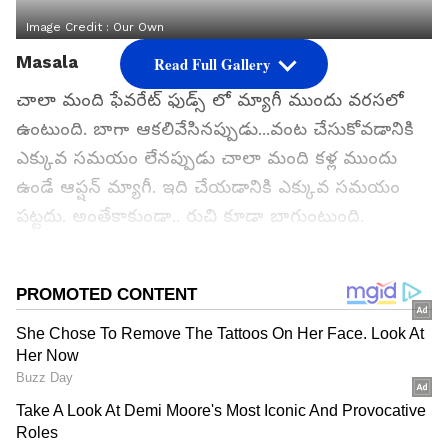
Image Credit :
Our Own
Masala
Read Full Gallery
చాలా మంది ఫేవరేట్ ఫుడ్స్ లో మ్యాగీ ముందు వరసలో
ఉంటుంది. బాగా ఆకలివేసినప్పుడు...వంట చేసుకోవడానికి
ఎక్కువ సమయం లేనప్పుడు చాలా మంది కళ్ల ముందు
ఉండే ఆప్షన్ మ్యాగీ. ఇది చేయడానికి ఎక్కువ సమయం
పట్టదు. అంతేకాకుండా.. రుచి కూడా బాగుంటుంది.
చిన్నపిల్లలు కూడా ఈజీగా చేయగలరు. అయితే... మ్యాగీకి
అంత రుచి దాని మసాలాతోనే వస్తుంది. ఈ మ్యాగీ
మసాలాను కేవలం.. మ్యాగీ చేయడానికే కాకుండా.. ఇతర
రకాల వంటల్లో కూడా ఉపయోగిస్తూ ఉంటారు. మరి.. ఈ
మసాలాను బయట కొనాల్సిన అవసరం లేకుండా.. ఇంట్లోనే
టేస్టీగా పది నిమిషాల్లో తయారు చేసేయచ్చు. అదెలాగో
ఇప్పుడు చూద్దాం....