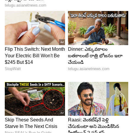
మాంసాన్ని ఇలా వండండి
మాంసాన్ని సరైన పద్ధతిలో వండటం ముఖ్యం. లేదంటే రుచి
పాడవుతుంది. కూరగాయలు కోసే చెక్కపైనే మాంసాన్ని
కోయకూడదు. దీనివల్ల క్రాస్ కంటామినేషన్ జరిగి మాంసం
పాడయ్యే ప్రమాదం ఉంది. బార్బెక్యూ చేసేటప్పుడు,
మాంసాన్ని మరీ ఎక్కువ మంట దగ్గర పెట్టకూడదు. మాంసం
ఎక్కువగా మాడిపోకూడదు. లేదంటే ఆరోగ్యం
పాడవుతుంది, రుచి కూడా దెబ్బతింటుంది.