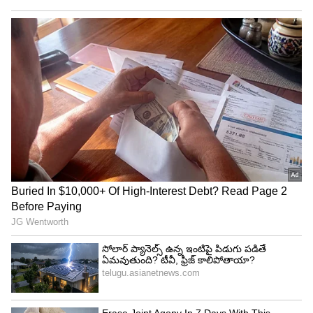
4
5
Image Credit :
Getty
ఫ్రీజర్‌లో పెట్టేటప్పుడు ఈ తప్పు చేయొద్దు
ఫ్రీజర్‌లో మాంసం పెట్టేటప్పుడు కూడా కొన్ని జాగ్రత్తలు