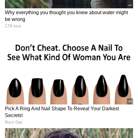
Image Credit :
Getty
వెంటనే వండొద్దు
బలి ఇచ్చిన మాంసాన్ని వెంటనే వండకూడదు. ఎందుకంటే
చాలా సేపటి వరకు గట్టిగా ఉంటుంది. ఈ సమయంలో
వండితే రుచి బాగోదు, కడుపులో సమస్యలు వస్తాయి.
మాంసాన్ని కొన్ని గంటలపాటు అలా వదిలేయాలి. చల్లగా,
గాలి తగిలే ప్రదేశంలో ఉంచడం మంచిది. అప్పుడు
వండుకుంటే ఎలాంటి ఇబ్బంది ఉండదు.