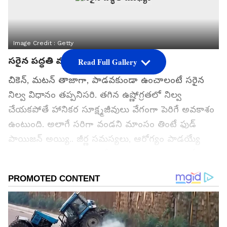
Image Credit :
Getty
సరైన పద్ధతి ముఖ్యం
Read Full Gallery
చికెన్, మటన్ తాజాగా, పాడవకుండా ఉంచాలంటే సరైన
నిల్వ విధానం తప్పనిసరి. తగిన ఉష్ణోగ్రతలో నిల్వ
చేయకపోతే హానికర సూక్ష్మజీవులు వేగంగా పెరిగే అవకాశం
ఉంటుంది. అలాగే సరిగా వండని మాంసం తింటే ఫుడ్
పాయిజన్ అయ్యి.. జీర్ణ సమస్యలు, ఆరోగ్యం పాడయ్యే
ప్రమాదం ఉంటుంది. అందుకే నిల్వ, వంట విషయంలో
ప్రత్యేక జాగ్రత్తలు అవసరం.
గూగుల్‌లో ఆసక్తికరమైన సమాచారం కోసం ఏసియానెట్ తెలుగు
ను మీ ఫ్రిఫర్డ్ సోర్స్ గా ఎంచుకోండి