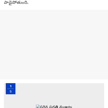
పాడైపోతుంది.
1
5