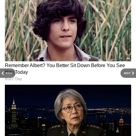
Related Articles
Ice Cream Storage: ఇస్ క్రీం ఫ్రిడ్జ్ లో ఎన్ని రోజులు
ఉంటే మంచిది? చాలా మంది చేసే పొరపాటు ఇదే!
Milk Benefits: వేడి పాలా? చల్లటి పాలా?
ఆరోగ్యానికి ఏది మంచిది?
PREV
NEXT
3
5