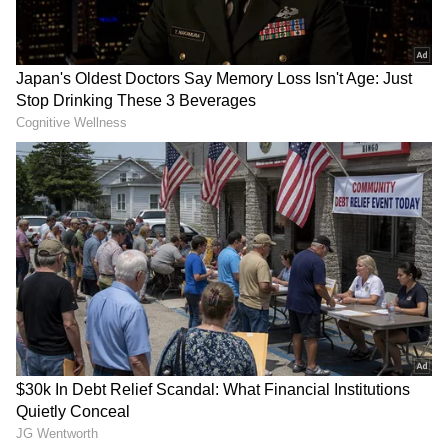
Image Credit :
StockPhoto
ఎలా నిల్వ చేయాలి?
వెంటనే వండకూడదనే కారణంతో చాలామంది మాంసాన్ని
నిల్వచేస్తారు. ప్లాస్టిక్ కవర్లలో కుక్కేస్తారు. దీనివల్లే మాంసం
త్వరగా పాడవుతుంది. ప్లాస్టిక్ కవర్లలో తేమ చేరి బ్యాక్టీరియా
పెరుగుతుంది. దానివల్ల మాంసం వాసనొచ్చి కుళ్లిపోతుంది.
ముందుగా మాంసాన్ని గాలికి ఆరనివ్వాలి. వేడి తగ్గాక, ఒక
ట్రే లేదా పెద్ద గిన్నెలో పరచాలి. గది ఉష్ణోగ్రతకు వచ్చాకే
ఫ్రిజ్‌లో లేదా ఫ్రీజర్‌లో పెట్టాలి.