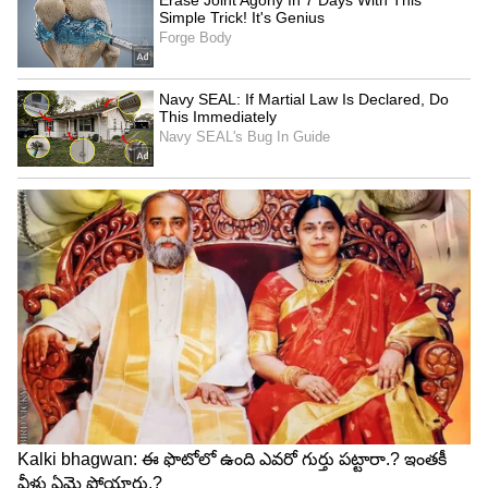
తీసుకోవాలి. నాణ్యత లేని ప్లాస్టిక్ కవర్లు వాడితే మాంసంపై
బూడిద రంగు మచ్చలు వస్తాయి. దీన్నే 'ఫ్రీజర్ బర్న్'
అంటారు. ఇది మాంసాన్ని పొడిగా మార్చేసి, రుచి కూడా
మారుతుంది. అందుకే, ఎప్పుడూ మంచి క్వాలిటీ, గాలి
చొరబడని డబ్బా లేదా ఫ్రీజర్ బ్యాగ్ వాడాలి. ఫ్రీజర్‌లోని
మాంసాన్ని బయటకు తీసి, మళ్లీ లోపల పెట్టొద్దు. పూర్తిగా
కరిగాక మళ్లీ గడ్డకట్టించకూడదు.
5
5
Image Credit :
Getty