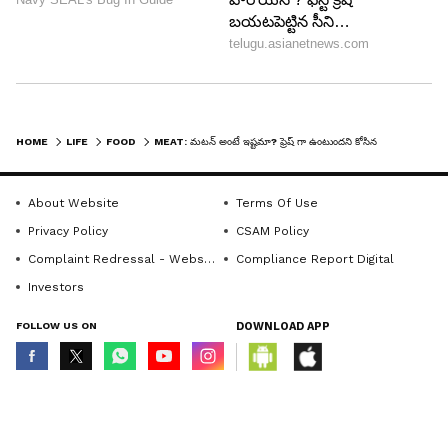
LATEST VIDEOS
HOME
LIFE
FOOD
MEAT: మటన్ అంటే ఇష్టమా? ఫ్రెష్ గా ఉంటుందని కోసిన వెంటనే వండేస్తున్నారా? ఎంత డేంజరో తెలుసా?
About Website
Terms Of Use
Privacy Policy
CSAM Policy
Complaint Redressal - Website
Compliance Report Digital
Investors
FOLLOW US ON
DOWNLOAD APP
© Copyright 2026 Asianxt Digital Technologies Private Limited (Formerly
ABOUT THE AUTHOR
known as Asianet News Media & Entertainment Private Limited) | All Rights
Reserved
Nandini Arava
NA