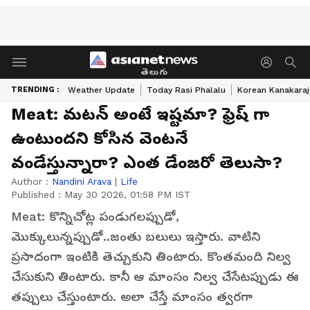
తెలుగు
TRENDING :
Weather Update
Today Rasi Phalalu
Korean Kanakaraj
Meat: మటన్ అంటే ఇష్టమా? ఫ్రెష్ గా
ఉంటుందని కోసిన వెంటనే
వండేస్తున్నారా? ఎంత డేంజరో తెలుసా?
Author :
Nandini Arava
|
Life
Published :
May 30 2026, 01:58 PM IST
Meat: కొన్నిచోట్ల పండుగలప్పుడో,
మొక్కులున్నప్పుడో..జంతు బలులు ఇస్తారు. వాటిని
ప్రసాదంగా ఇంటికి తెచ్చుకుని తింటారు. కొంతమంది నిల్వ
చేసుకుని తింటారు. కానీ ఆ మాంసం నిల్వ చేసేటప్పుడు ఈ
తప్పులు చేస్తుంటారు. అలా చేస్తే మాంసం త్వరగా