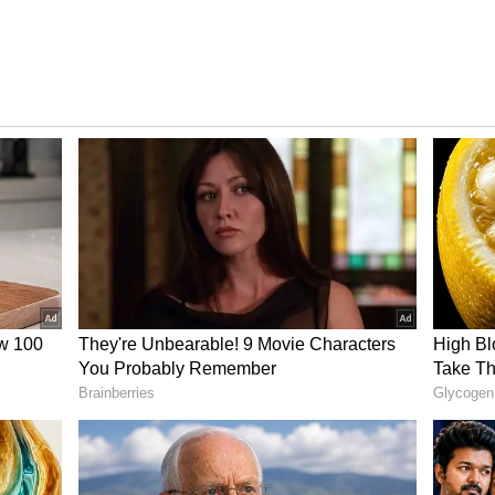
ింది. అప్పటికి ఇంకా ఆధునిక పాముల పరిణామం జరగలేదు. ఇక
తర్వాత సముద్ర మట్టాలు పెరగడంతో మెయిన్ ల్యాండ్ నుండి
లు అక్కడికి పాకలేకపోయాయి.