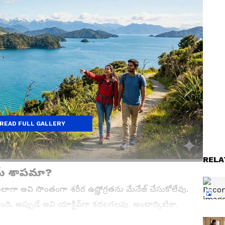
READ FULL GALLERY
RELA
్తమే శాపమా?
మనలాగా అవి సొంతంగా శరీర ఉష్ణోగ్రతను మేనేజ్ చేసుకోలేవు.
ి, అప్పుడే అవి యాక్టివ్‌గా కదలగలవు. అంటార్కిటికా,
్లో ఎప్పుడూ గడ్డకట్టే చలి ఉంటుంది. అంతటి మంచులో పాములు