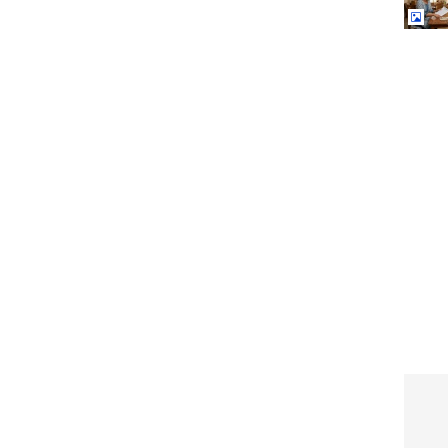
డా తీసుకోలేవు. అందుకే ఈ అతి శీతల ప్రాంతాల్లో పాముల
్రాసింగ్
Tenant Rights India: మీ ఇంటి
కు
ఓనర్ డిపాజిట్ వెనక్కి ఇవ్వట్లేదా?
 వాడరు?
లీగల్‌గా ఎలా ఫైట్ చేయాలో
తెలుసా?