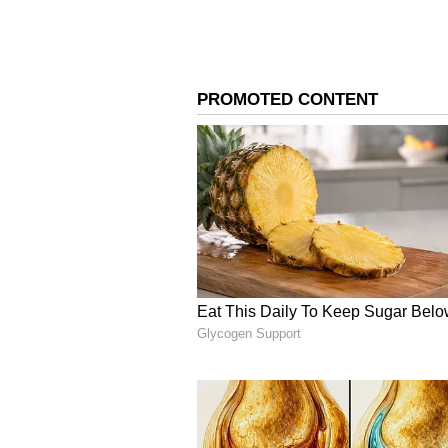
క్రితమే ప్రధాన భూభాగం నుండి విడిపోయ
ఐర్లాండ్ విషయానికి వస్తే.. మంచు యుగం 
ఐర్లాండ్ కట్ అయిపోయింది. దీంతో పాము
4
5