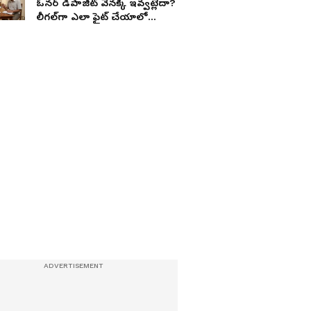
ఓనర్ డిపాజిట్ వెనక్కి ఇవ్వట్లేదా?
లీగల్‌గా ఎలా ఫైట్ చేయాలో
తెలుసా?