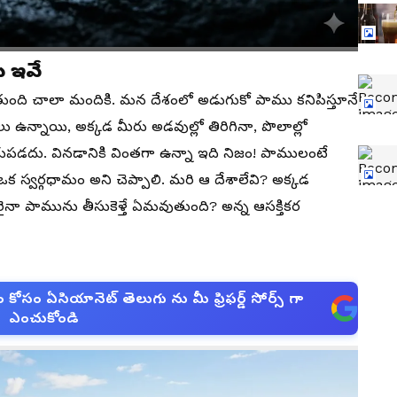
ు ఇవే
ుంది చాలా మందికి. మన దేశంలో అడుగుకో పాము కనిపిస్తూనే
లు ఉన్నాయి, అక్కడ మీరు అడవుల్లో తిరిగినా, పొలాల్లో
పడదు. వినడానికి వింతగా ఉన్నా ఇది నిజం! పాములంటే
క స్వర్గధామం అని చెప్పాలి. మరి ఆ దేశాలేవి? అక్కడ
నా పామును తీసుకెళ్తే ఏమవుతుంది? అన్న ఆసక్తికర
సం ఏసియానెట్ తెలుగు ను మీ ఫ్రిఫర్డ్ సోర్స్ గా
ఎంచుకోండి