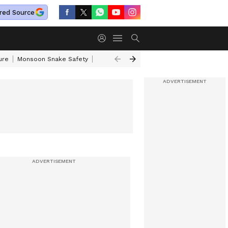
red Source
ure
Monsoon Snake Safety
Akkineni Nageswara Rao
IRCTC Tour Pac