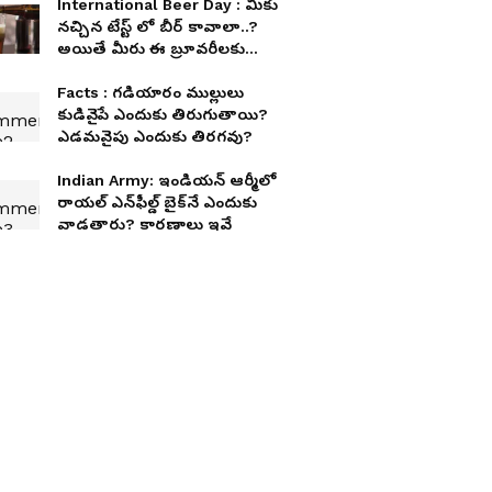
International Beer Day : మీకు
నచ్చిన టేస్ట్ లో బీర్ కావాలా..?
అయితే మీరు ఈ బ్రూవరీలకు
వెళ్లాల్సిందే
Facts : గడియారం ముల్లులు
కుడివైపే ఎందుకు తిరుగుతాయి?
ఎడమవైపు ఎందుకు తిరగవు?
Indian Army: ఇండియన్ ఆర్మీలో
రాయల్ ఎన్‌ఫీల్డ్ బైక్‌నే ఎందుకు
వాడతారు? కారణాలు ఇవే