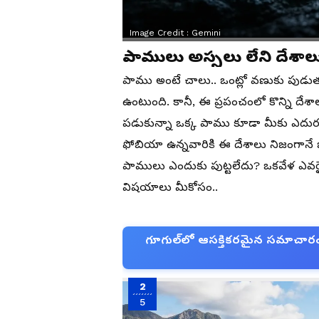
Image Credit :
Gemini
పాములు అస్సలు లేని దేశాల
పాము అంటే చాలు.. ఒంట్లో వణుకు పుడుత
ఉంటుంది. కానీ, ఈ ప్రపంచంలో కొన్ని దేశా
పడుకున్నా ఒక్క పాము కూడా మీకు ఎదురు
ఫోబియా ఉన్నవారికి ఈ దేశాలు నిజంగానే ఒ
పాములు ఎందుకు పుట్టలేదు? ఒకవేళ ఎవరై
విషయాలు మీకోసం..
గూగుల్‌లో ఆసక్తికరమైన సమాచారం కో
2
5