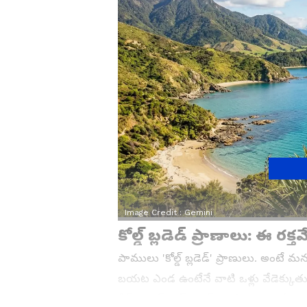
Image Credit :
Gemini
కోల్డ్ బ్లడెడ్ ప్రాణాలు: ఈ రక
పాములు 'కోల్డ్ బ్లడెడ్' ప్రాణులు. అంటే 
బయట ఎండ ఉంటేనే వాటి ఒళ్లు వేడెక్కుతుంద
గ్రీన్‌ల్యాండ్, ఐస్‌లాండ్ వంటి ప్రాంతాల