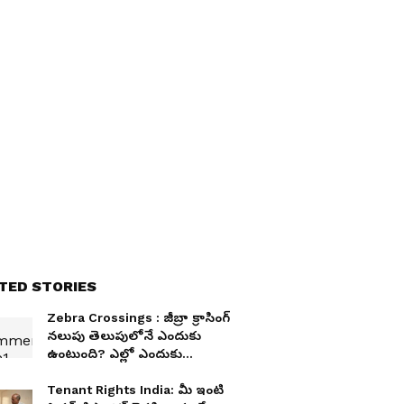
TED STORIES
Zebra Crossings : జీబ్రా క్రాసింగ్
నలుపు తెలుపులోనే ఎందుకు
ఉంటుంది? ఎల్లో ఎందుకు
వాడరు?
Tenant Rights India: మీ ఇంటి