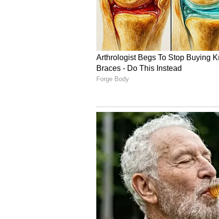
Image Credit :
Gemini
చట్టాలు చాలా స్ట్రిక్ట్ గురూ
కేవలం ప్రకృతి మాత్రమే కాదు, ఆయా దేశా
న్యూజిలాండ్‌లో బయో-సెక్యూరిటీ చట్ట
గానీ, జూల కోసం దిగుమతి చేసుకోవడం గానీ
పట్టుకుని నాశనం చేస్తారు. ఎందుకంటే అక్క