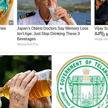
ల ప్రభుత్వాలు కూడా పాములను రానివ్వవు. ముఖ్యంగా
ాలు చాలా కఠినంగా ఉంటాయి. అక్కడ పాములను పెంచుకోవడం
 నేరం. పొరపాటున ఏదైనా పాము కనిపిస్తే వెంటనే దాన్ని
డ పాములు ప్రవేశిస్తే, స్థానికంగా ఉండే అరుదైన పక్షులను,