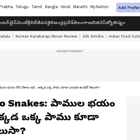
Prabha
Telugu
Tamil
Bangla
Hindi
Marathi
MyNation
Add Prefer
ంటర్‌టైన్‌మెంట్
క్రికెట్
జీవనశైలి
ఆంధ్రప్రదేశ్
తెలంగాణ
బిజినెస్
జ్యోతిష్యం
halalu
Korean Kanakaraju Movie Review
Silk Smitha
Indian Food Cult
భయం లేని దేశాలు ఇవి.. అక్కడ ఒక్క పాము కూడా ఎందుకు ఉండదో తెలుసా?
No Snakes: పాముల భయం
 అక్కడ ఒక్క పాము కూడా
లుసా?