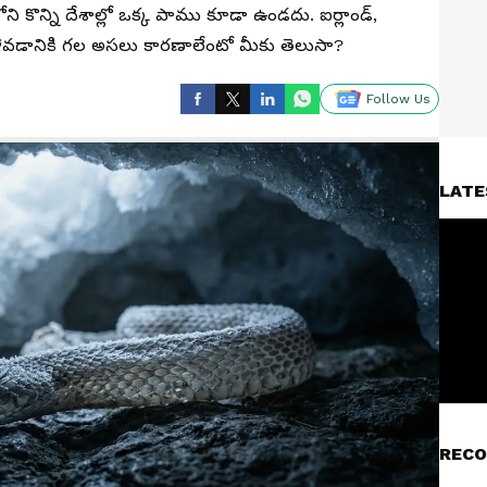
 కొన్ని దేశాల్లో ఒక్క పాము కూడా ఉండదు. ఐర్లాండ్,
కపోవడానికి గల అసలు కారణాలేంటో మీకు తెలుసా?
Follow Us
LATE
RECO