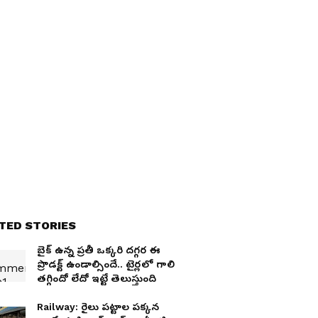
TED STORIES
బైక్ ఉన్న ప్ర‌తీ ఒక్క‌రి ద‌గ్గ‌ర ఈ
ప్రొడ‌క్ట్ ఉండాల్సిందే.. టైర్ల‌లో గాలి
త‌గ్గిందో లేదో ఇట్టే తెలుస్తుంది
Railway: రైలు ప‌ట్టాల పక్క‌న