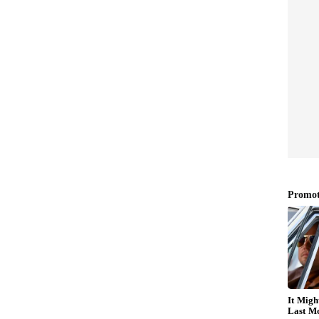
న్న బాలుడు ఈ విషయాన్ని గమనించాడు. ప్రతిరోజూ ఒక కుండ