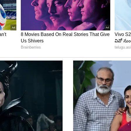
ు తీసుకెళ్లాడు. “ఈ దారిని ఒకసారి జాగ్రత్తగా చూడు” అని
గా దారిలో ఒక వైపు పచ్చని మొక్కలు, అందమైన పూలు
పోయిన నేల మాత్రమే కనిపించింది. అప్పుడు ఆ వ్యక్తి ఇలా
 తక్కువ. అందుకే పగిలిన కుండను ఎప్పుడూ ఆ వైపే మోస్తాను.
ఈ మొక్కలకు నీటిని అందిస్తోంది. అందుకే ఈ పూలు, మొక్కలు
ఇంటికి తీసుకొచ్చే నీటిలో కొంత భాగం ఈ ప్రకృతికి
 చాలా విలువైనది.” ఆ మాటలు విన్న బాలుడు ఎంతో