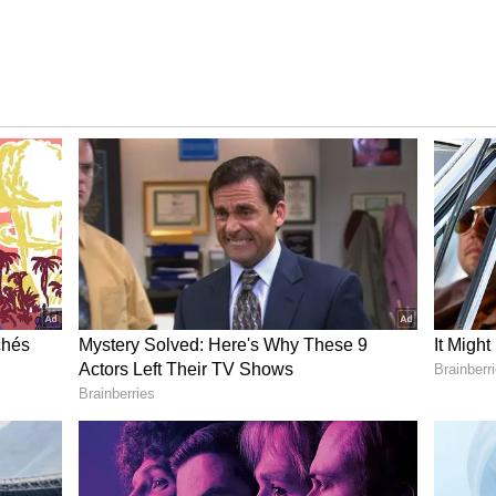
ఖాళీగా వస్తుండటం అతనికి ఆశ్చర్యంగా అనిపించింది. అతను ఆ
గిలిపోయింది. దాని వల్ల సగం నీరు వృథా అవుతోంది. అయినా
త్త కుండ తీసుకుంటే బాగుండదా?” ఆ ప్రశ్న విన్న వ్యక్తి