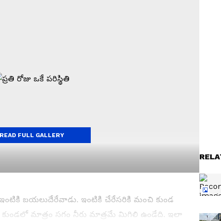
READ FULL GALLERY
RELA
పి ఇంటికి బయలుదేరేవాడు. ఇంటికి చేరేసరికి మంచి కుండ
న్న కుండలో మాత్రం సగం నీరు మాత్రమే మిగిలి ఉండేది. ఇలా