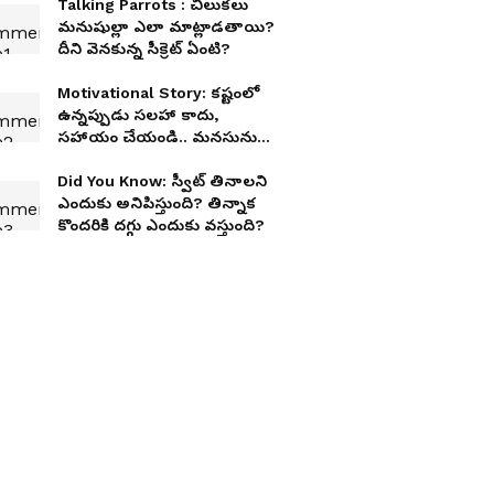
Talking Parrots : చిలుకలు
మనుషుల్లా ఎలా మాట్లాడతాయి?
దీని వెనకున్న సీక్రెట్ ఏంటి?
Motivational Story: క‌ష్టంలో
ఉన్న‌ప్పుడు స‌ల‌హా కాదు,
స‌హాయం చేయండి.. మ‌న‌సును
క‌దిలించే క‌థ
Did You Know: స్వీట్ తినాలని
ఎందుకు అనిపిస్తుంది? తిన్నాక
కొందరికి దగ్గు ఎందుకు వస్తుంది?