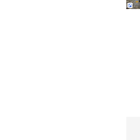
ండ తనను తాను చాలా తక్కువగా భావించేది. “నేను సరిగా
ి నష్టం జరుగుతోంది” అని బాధపడేది. అయితే ఆ వ్యక్తి
అదే విధంగా ప్రతిరోజూ దానిని ఉపయోగిస్తూనే ఉండేవాడు.
 ఈ ప్రొడ‌క్ట్
Railway: రైలు ప‌ట్టాల పక్క‌న ఉండే
త‌గ్గిందో
ఈ సిల్వ‌ర్ బాక్స్‌లు ఏంటి.? వాటి
ప‌ని ఏంటో తెలుసా.?