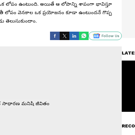
దో ఒక లోపం ఉంటుంది. అయితే ఆ లోపాన్ని శాపంగా భావిస్తూ
 ప్ర‌తీ లోపం వెన‌కాల ఒక ప్ర‌యోజనం కూడా ఉంటుంద‌నే గొప్ప
పుడు తెలుసుకుందాం.
Follow Us
LATE
RECO