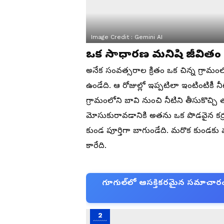
Image Credit :
Gemini AI
ఒక సాధారణ మనిషి జీవితం
అనేక సంవత్సరాల క్రితం ఒక చిన్న గ్రామంల
ఉండేది. ఆ రోజుల్లో ఇప్పటిలా ఇంటింటికీ 
గ్రామంలోని బావి నుంచి నీటిని తీసుకొచ్చ
మోసుకురావడానికి అతను ఒక పొడవైన కర్రకు
కుండ పూర్తిగా బాగుండేది. మరొక కుండకు మాత
కారేది.
గూగుల్‌లో ఆసక్తికరమైన సమాచారం కో
2