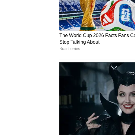
Image Credit :
Gemini AI
ఆశ్చర్యపరిచిన సమాధానం
అతను బాలుడిని తనతో పాటు బావి దారి వరక
చెప్పాడు. బాలుడు చూశాడు. ఆశ్చర్యకరం
వికసించి ఉన్నాయి. మరో వైపు మాత్రం ఎండి
చెప్పాడు.. “నా ఎడమ చేతికి కొద్దిగా బలం
ఆ కుండలోని నీరు దారిపొడవునా కారుతూ 
ఇంత అందంగా పెరిగాయి.” “ప్రతి రోజు నేను 
ఉపయోగపడుతోంది. అందుకే ఈ కుండ నాకు