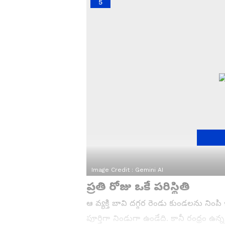
5
Image Credit :
Gemini AI
ప్రతి రోజు ఒకే పరిస్థితి
ఆ వ్యక్తి బావి దగ్గర రెండు కుండలను నిం
పూర్తిగా నిండుగా ఉండేది. కానీ రంధ్రం ఉ