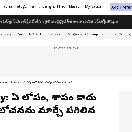
Prabha
Telugu
Tamil
Bangla
Hindi
Marathi
MyNation
Add Prefer
ంటర్‌టైన్‌మెంట్
క్రికెట్
జీవనశైలి
ఆంధ్రప్రదేశ్
తెలంగాణ
బిజినెస్
జ్యోతిష్యం
ageswara Rao
IRCTC Tour Package
Megastar Chiranjeevi
Best Selling
ు మిత్ర‌మా.. మ‌నిషి ఆలోచ‌న‌ను మార్చే ప‌గిలిన కుండ క‌థ‌
ry: ఏ లోపం, శాపం కాదు
లోచ‌న‌ను మార్చే ప‌గిలిన