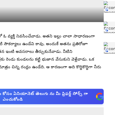
ో ఓ వ్యక్తి నివసించేవాడు. అతని ఇల్లు చాలా సాధారణంగా
నీటి సౌకర్యాలు ఉండేవి కావు. అందుకే అతను ప్రతిరోజూ
ి తన ఇంటి అవసరాలు తీర్చుకునేవాడు. నీటిని
 రెండు కుండలను కట్టి భుజాన వేసుకుని వెళ్లేవాడు. ఒక
్రం చిన్న రంధ్రం ఉండేది. ఆ కారణంగా అది కొద్దికొద్దిగా నీరు
సం ఏసియానెట్ తెలుగు ను మీ ఫ్రిఫర్డ్ సోర్స్ గా
ఎంచుకోండి