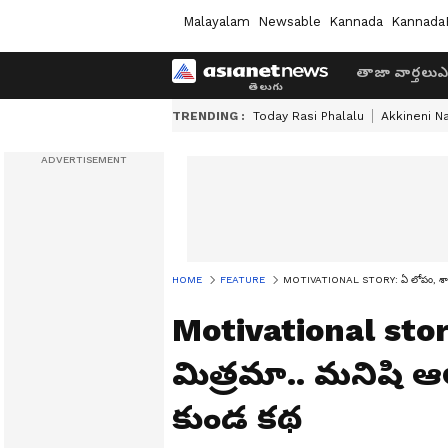
Malayalam
Newsable
Kannada
Kannada
తాజా వార్తలు
ఎ
TRENDING :
Today Rasi Phalalu
Akkineni N
HOME
FEATURE
MOTIVATIONAL STORY: ఏ లోపం, శాపం కాద
Motivational sto
మిత్ర‌మా.. మ‌నిషి ఆ
కుండ క‌థ‌