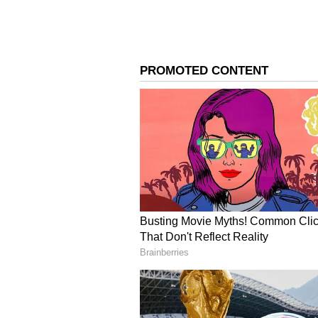
పూర్తిగా నీటితో వస్తుంటే, మరొకటి సగం 
వ్యక్తిని అడిగాడు. “తాతయ్యా! ఆ కుండ ప
మీరు దానిని ఎందుకు ఉపయోగిస్తున్నారు? కొ
చిరునవ్వు నవ్వాడు.
4
5