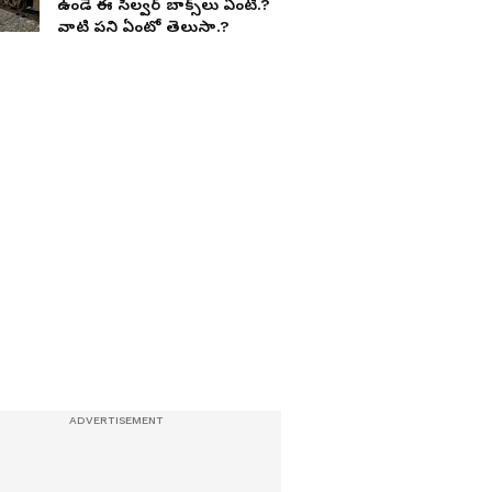
ఉండే ఈ సిల్వ‌ర్ బాక్స్‌లు ఏంటి.?
వాటి ప‌ని ఏంటో తెలుసా.?