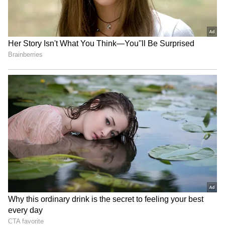
Related Articles
Telugu Saying: ఊరుకున్నంత ఉత్తమం లేదు.. బోడి
గుండు అంత సుఖం లేదు! ఈ మాట ఎందుకు చెప్పారో
తెలుసా?
Psychology: ఈ 5 సైకాలజీ ట్రిక్స్ తో ఎవ్వరి
మనసులో ఏముందో ఈజీగా అర్థం చేసుకోవచ్చు!
3
4