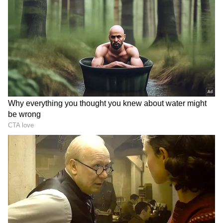
Image Credit :
AI
ఈ సామెత ఎలా వచ్చిందంటే?
ఈ సామెత ఎలా పుట్టిందో ఒకప్పటి గ్రామీణ జీవన
విధానాన్ని పరిశీలిస్తే అర్థమవుతుంది. ఒకప్పుడు గ్రామాల్లో
ఇళ్లు దగ్గర దగ్గరగా ఉండేవి. ఒక ఇంట్లో గొడవ జరిగితే, ఆ
శబ్దం చుట్టుపక్కల వారికి వినిపించేది. కొద్దిసేపట్లోనే అక్కడ
జనం గుమిగూడేవారు. ఎవరు గొడవ పడుతున్నారు?
ఎందుకు పడుతున్నారు? చివరకి ఏమవుతుంది? అనే ఆసక్తి
అందరిలో ఉండేది. కొందరు సర్దిచెప్పడానికి వస్తే..
మరికొందరు మాత్రం ఆ గొడవను వినోదంలా చూస్తూ
నిలబడేవారు. ఆ దృశ్యాలనే గమనించిన మన పూర్వీకులు
“పక్కింటి పోరు పండగంత వేడుకంట” అనే సామెతను
సృష్టించి ఉంటారు.