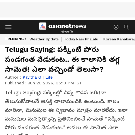
తెలుగు
TRENDING :
Weather Update
Today Rasi Phalalu
Korean Kanakaraj
Telugu Saying: పక్కింటి పోరు
పండగంత వేడుకంట.. ఈ కాలానికి తగ్గ
సామెత! ఎలా వచ్చిందో తెలుసా?
Author :
Kavitha G
|
Life
Published :
Jun 20 2026, 05:13 PM IST
Telugu Saying: పక్కింట్లో చిన్న గొడవ జరిగినా
తెలుసుకోవాలనే ఆసక్తి చాలామందికి ఉంటుంది. కాలం
మారినా, మనుషుల ఈ స్వభావం మాత్రం మారలేదు. ఇలా
మనుషుల మనస్తత్వాన్ని ప్రతిబింబించే సామెతే “పక్కింటి
పోరు పండగంత వేడుకంట.” అసలు ఈ సామెత ఎలా