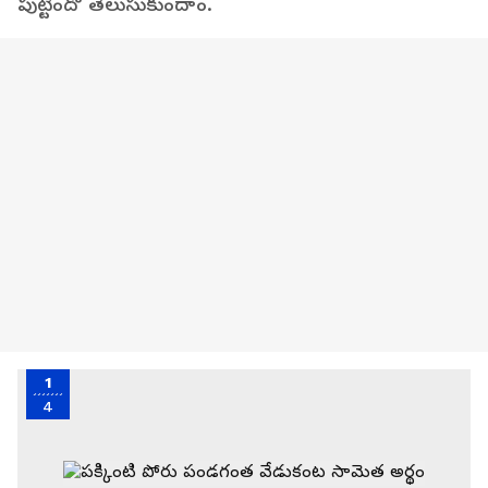
పుట్టిందో తెలుసుకుందాం.
1
4