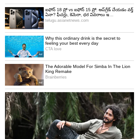
Image Credit :
Asianet News
నేటి కాలంలో ఈ సామెత ప్రాధాన్యం
సాధారణంగా మనిషికి ఇతరుల జీవితాలపై ఆసక్తి ఉంటుంది.
తన ఇంట్లో అన్నీ ప్రశాంతంగా ఉన్నప్పుడు, పక్కింట్లో జరిగే
చిన్న సంఘటన కూడా పెద్ద విషయంలా కనిపిస్తుంది.
అందుకే ఇతరుల సమస్యలు, వివాదాలు, గొడవలు
చాలామందికి ఆసక్తికరంగా అనిపిస్తాయి. అయితే ఈ
సామెతను కేవలం పాతకాలానికే పరిమితం చేయలేం. నేటి
సోషల్ మీడియా యుగంలో దీని ప్రాధాన్యం మరింత
పెరిగింది. ఒకప్పుడు జనాలు పక్కింటి పోరు మాత్రమే
చూడగలిగేవారు. కానీ ఇప్పుడు ప్రపంచం మీద జరిగే అన్నీ
గొడవలను ఫోన్ లో చూస్తున్నారు, వాటిపై చర్చలు
పెడుతున్నారు. కొన్నిసార్లు అసలు సమస్య కంటే దానిపై