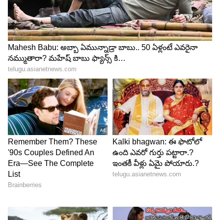
జరిగే చర్చే పెద్దదిగా మారుతోంది.
4
4