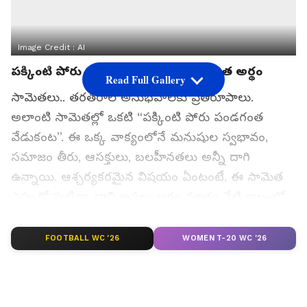
Image Credit :
AI
పక్కింటి పోరు పండగంత వేడుకంట సామెత అర్థం
Read Full Gallery
సామెతలు.. తరతరాల అనుభవాలకు ప్రతిరూపాలు.
అలాంటి సామెతల్లో ఒకటి “పక్కింటి పోరు పండగంత
వేడుకంట”. ఈ ఒక్క వాక్యంలోనే మనుషుల స్వభావం,
సమాజం తీరు, ఆసక్తులు, బలహీనతలు అన్నీ దాగి
ఉన్నాయి. ఆశ్చర్యకరమైన విషయం ఏంటంటే, ఈ సామెత
ఎప్పుడో పుట్టినా, దాని అసలు అర్థం మాత్రం నేటి కాలంలో
మరింత స్పష్టంగా కనిపిస్తోంది.
FOOTBALL WC '26
WOMEN T-20 WC '26
గూగుల్‌లో ఆసక్తికరమైన సమాచారం కోసం ఏసియానెట్ తెలుగు
ను మీ ఫ్రిఫర్డ్ సోర్స్ గా ఎంచుకోండి