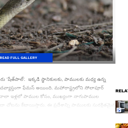
READ FULL GALLERY
ు 'షేత్‌పాల్'. ఇక్కడి స్థానికులకు, పాములకు మధ్య ఉన్న
వ్యాప్తంగా ఫేమస్ అయింది. మహారాష్ట్రలోని సోలాపూర్
RELA
్కడి చాలా ఇళ్లలో పాముల కోసం, ముఖ్యంగా నాగుపాముల
లేదా చోటను కేటాయిస్తారు. ఈ ప్రదేశాన్ని పాములకు సురక్షితమైన
్దాలుగా ఇక్కడ మనుషులు, పాములు శాంతియుతంగా కలిసి
చి ఇక్కడ కొలుస్తారు.