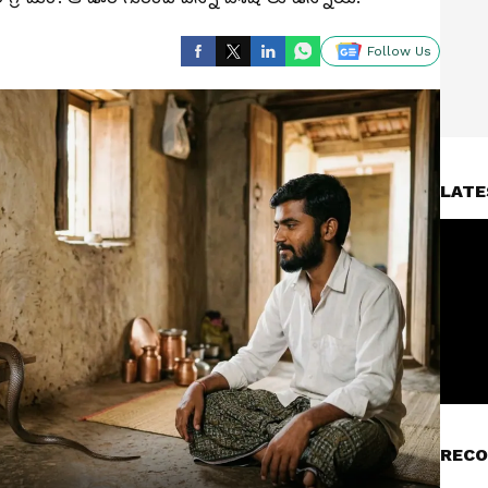
Follow Us
LATE
RECO