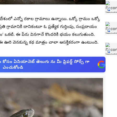
శంలో ఎన్నో రకాల గ్రామాలు ఉన్నాయి. ఒక్కో గ్రామం ఒక్కో
ం, ప్రతి గ్రామానికి దానికంటూ ఓ ప్రత్యేక గుర్తింపు, సంప్రదాయం
ం' ఒకటి. ఈ పేరు వినగానే కొందరికి భయం కలుగుతుంది.
 ఈ ఊరి వెనకున్న కథ మాత్రం చాలా ఆసక్తికరంగా ఉంటుంది.
సం ఏసియానెట్ తెలుగు ను మీ ఫ్రిఫర్డ్ సోర్స్ గా
ఎంచుకోండి