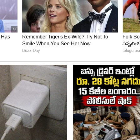
నాగ దేవతపై అపారమైన భక్తి. నాగ పంచమి లాంటి
వాటిని శుభసూచకంగా భావిస్తారు. ఈ ఊరిలో పామును చంపడం
చేసిన వారికి శిక్షలు కూడా విధిస్తారు.