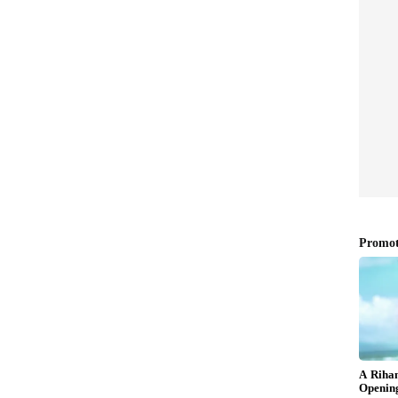
చిపోయేందుకు వీలుగా గోడల్లో ప్రత్యేకంగా గూళ్లు లేదా చిన్న ఖాళీ
ి ఇంట్లో నిత్యం పాములు ఉంటాయని చెప్పలేం. అవి ఎప్పుడైనా
 వచ్చు. అంతా అక్కడ పాముల ఇష్టమే.