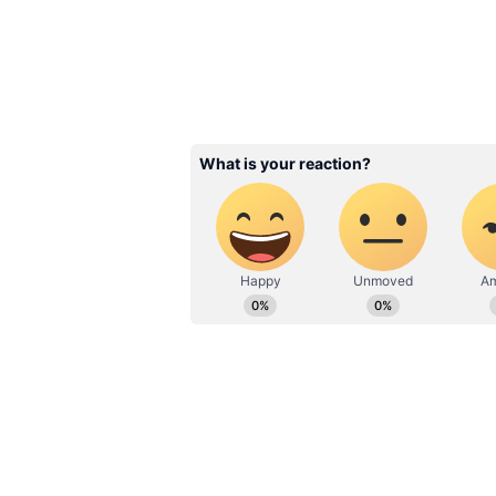
Related Articles
Air Cooler: ఈ పది ర
వస్తువును కూలర్ ముందు 
ఏసీ కన్నా చల్లని గాలి వస్త
3
4