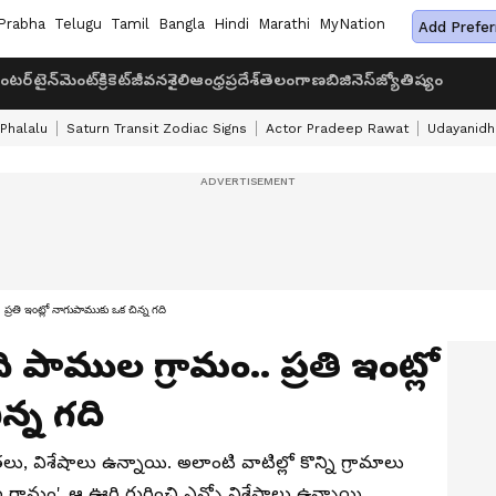
Prabha
Telugu
Tamil
Bangla
Hindi
Marathi
MyNation
Add Prefer
ంటర్‌టైన్‌మెంట్
క్రికెట్
జీవనశైలి
ఆంధ్రప్రదేశ్
తెలంగాణ
బిజినెస్
జ్యోతిష్యం
 Phalalu
Saturn Transit Zodiac Signs
Actor Pradeep Rawat
Udayanidhi
రతి ఇంట్లో నాగుపాముకు ఒక చిన్న గది
 పాముల గ్రామం.. ప్రతి ఇంట్లో
్న గది
, విశేషాలు ఉన్నాయి. అలాంటి వాటిల్లో కొన్ని గ్రామాలు
్రామం'. ఆ ఊరి గురించి ఎన్నో విశేషాలు ఉన్నాయి.