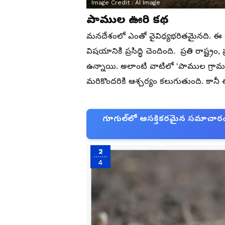
Image Credit :
AI Image
పాముల ఊరి కథ
మనదేశంలో ఎంతో వైవిధ్యభరితమైనది. ఈ దే
విషయానికి ప్రసిద్ధి చెందింది. ప్రతి రాష్ట్ర
ఉన్నాయి. అలాంటి వాటిలో 'పాముల గ్రామ
మరికొందరికి ఆశ్చర్యం కలుగుతుంది. కానీ
గూగుల్‌లో ఆసక్తికరమైన సమాచారం కో
2
4