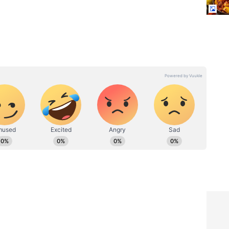
ూపాయల
Lemon pickle: నూనె వాడకుండా
ఉంచితే
నిమ్మకాయ పచ్చడి ఇలా పెట్టేయండి,
ుంది
రెసిపీ ఇదిగో