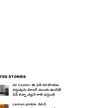
TED STORIES
Air Cooler: ఈ పది రూపాయల
వస్తువును కూలర్ ముందు ఉంచితే
ఏసీ కన్నా చల్లని గాలి వస్తుంది
Lemon pickle: నూనె