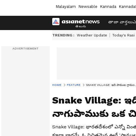
Malayalam
Newsable
Kannada
Kannada
తాజా వార్తలు
ఎ
TRENDING :
Weather Update
Today's Rasi
HOME
FEATURE
SNAKE VILLAGE: ఇది పాముల గ్రామం.. ప్
Snake Village: ఇది
నాగుపాముకు ఒక చిన
Snake Village: భారతదేశంలో ఎన్నో వింతలు
కూడా భాగమే. ఓ విచిత్రమైన ఊరే 'పాముల గ