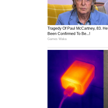
Image Credit :
Getty
అక్కడ పామును చంపితే
ఈ గ్రామ ప్రజలకు నాగులే ప్రధాన దేవత. 
పండుగలప్పుడు పాములను పూజిస్తారు. 
మహా పాపంగా, అపశకునంగా నమ్ముతారు. అలా 