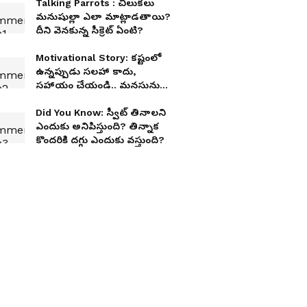
Talking Parrots : చిలుకలు
మనుషుల్లా ఎలా మాట్లాడతాయి?
దీని వెనకున్న సీక్రెట్ ఏంటి?
Motivational Story: క‌ష్టంలో
ఉన్న‌ప్పుడు స‌ల‌హా కాదు,
స‌హాయం చేయండి.. మ‌న‌సును
క‌దిలించే క‌థ
Did You Know: స్వీట్ తినాలని
ఎందుకు అనిపిస్తుంది? తిన్నాక
కొందరికి దగ్గు ఎందుకు వస్తుంది?