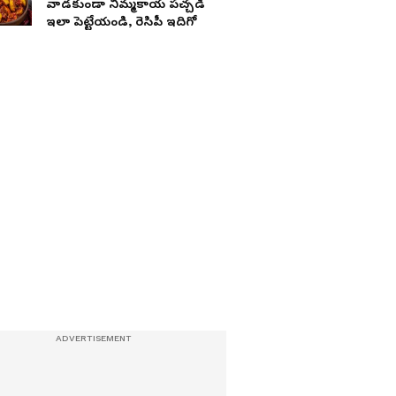
వాడకుండా నిమ్మకాయ పచ్చడి
ఇలా పెట్టేయండి, రెసిపీ ఇదిగో