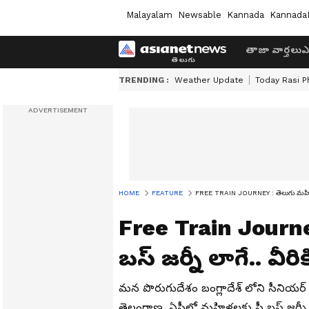
Malayalam
Newsable
Kannada
Kannada
తాజా వార్తలు
ఎ
TRENDING :
Weather Update
Today Rasi P
HOME
FEATURE
FREE TRAIN JOURNEY : తెలుగు మహిళలకు 
Free Train Journe
బస్ జర్నీ లాగే.. వ
మన పొరుగుదేశం బంగ్లాదేశ్ లోని సీనియర్ సి
తెలంగాణ, ఏపీలో మహిళలకు ఫ్రీ బస్ జర్నీ మా