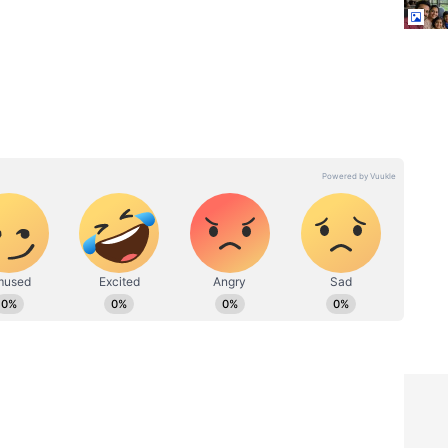
 రాయితీ
 2026 మే 25 నుంచి సీనియర్ సిటిజన్లు, వికలాంగులకు రైలు
ి. ఈ రాయితీ పొందాలంటే జాతీయ గుర్తింపు కార్డు (NID) ద్వారా
స్టేషన్ టికెట్ కౌంటర్ల ద్వారా ఈ సదుపాయం పొందవచ్చు.
పైబడిన వారికి 25% ఛార్జీల రాయితీని ఇప్పటికే ప్రవేశపెట్టారు.
్తుంది. ప్రయాణికులు తమ జాతీయ గుర్తింపు కార్డును చూపించి ఈ
రు.
్రంలో
Free Train Travel : రైలులో ఉచిత
నా
ప్రయాణం.. వీరికి టికెట్ అవసరం
ఉండదనే విషయం మీకు తెలుసా..?