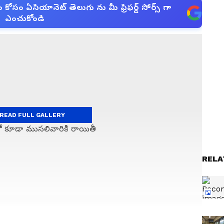
సం ఏసియానెట్ తెలుగు ను మీ ఫ్రిఫర్డ్ సోర్స్ గా
ఎంచుకోండి
READ FULL GALLERY
RELA