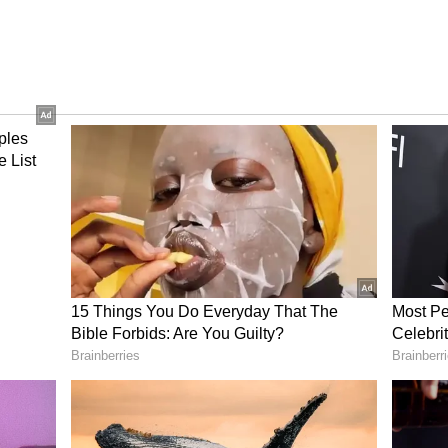
ో 65 ఏళ్లు పైబడిన వారి జనాభా పెరుగుతోంది. 2023లో మొత్తం
ి సామాజిక భద్రత, రవాణా సౌకర్యాలను మెరుగుపరిచే లక్ష్యంతో
వాణా ఖర్చులను తగ్గించడం ద్వారా వృద్ధుల జీవన ప్రమాణాలను
ప్రయాణించేందుకు ఈ పథకం దోహదపడుతుందని బంగ్లాదేశ్