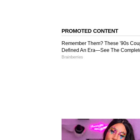
Image Credit :
Getty
వృద్ధుల సంక్షేమం..
బంగ్లాదేశ్ గణాంకాల శాఖ ప్రకారం.. దేశంల
జనాభాలో వీరి శాతం 6.14%కి చేరింది. వార
ప్రభుత్వం ఈ చర్యలు తీసుకుంది. ప్రజా ర
మెరుగుపరచవచ్చని, వారు స్వతంత్రంగా 
ప్రభుత్వం భావిస్తోంది.