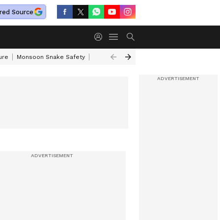
red Source
ure
Monsoon Snake Safety
Akkineni Nageswara Rao
IRCTC Tour Pac