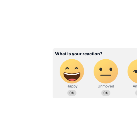
మెట్రోలో కూడా ముసలివారికి
ఇప్పటికే బంగ్లాదేశ్ రైల్వే మంత్రిత్వ శాఖ
ఛార్జీలలో 25% తగ్గింపును అమలు చేస్తోంద
వయస్సును ధ్రువీకరించుకోవాలి. ఆన్‌లైన్, 
ఢాకా మెట్రో రైలు సర్వీసులో కూడా 65 ఏళ్లు 
సింగిల్ జర్నీ టికెట్లకు ఈ తగ్గింపు వర్తిస
రాయితీని పొందవచ్చని అధికారులు తెలిపా
Related Articles
Tax Free State: ఈ రాష్ట
సెటిలైతే ఎంత సంపాదించి
ఇన్‌కమ్ టాక్స్ కట్టక్కర్లేదు..
మనదేశంలోనే ఉంది