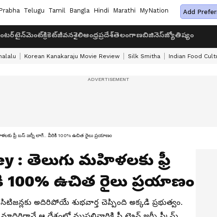
Prabha
Telugu
Tamil
Bangla
Hindi
Marathi
MyNation
Add Prefer
ంటర్‌టైన్‌మెంట్
క్రికెట్
జీవనశైలి
ఆంధ్రప్రదేశ్
తెలంగాణ
బిజినెస్
జ్యోతిష్యం
halalu
Korean Kanakaraju Movie Review
Silk Smitha
Indian Food Cult
ఫ్రీ బస్ జర్నీ లాగే.. వీరికి 100% ఉచిత రైలు ప్రయాణం
y : తెలుగు మహిళలకు ఫ్రీ
ీరికి 100% ఉచిత రైలు ప్రయాణం
టిజన్లకు అదిరిపోయే శుభవార్త చెప్పింది అక్కడి ప్రభుత్వం.
దిరిగానే ఆ దేశంలో ముసలివారికి ఫ్రీ ట్రైన్ జర్నీ స్కీమ్