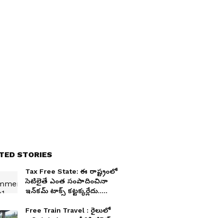
TED STORIES
Tax Free State: ఈ రాష్ట్రంలో
సెటిలైతే ఎంత సంపాదించినా
ఇన్‌కమ్ టాక్స్ కట్టక్కర్లేదు..
మనదేశంలోనే ఉంది
Free Train Travel : రైలులో