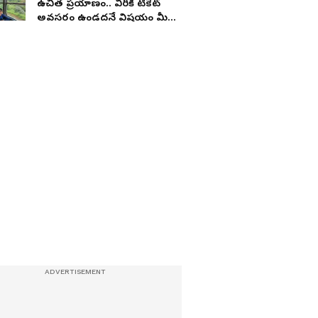
ఉచిత ప్రయాణం.. వీరికి టికెట్
అవసరం ఉండదనే విషయం మీకు
తెలుసా..?