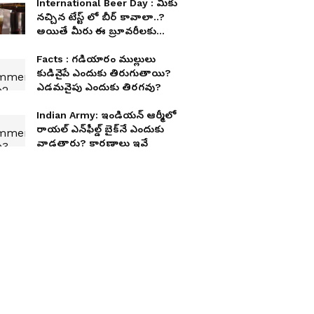
International Beer Day : మీకు
నచ్చిన టేస్ట్ లో బీర్ కావాలా..?
అయితే మీరు ఈ బ్రూవరీలకు
వెళ్లాల్సిందే
Facts : గడియారం ముల్లులు
కుడివైపే ఎందుకు తిరుగుతాయి?
ఎడమవైపు ఎందుకు తిరగవు?
Indian Army: ఇండియన్ ఆర్మీలో
రాయల్ ఎన్‌ఫీల్డ్ బైక్‌నే ఎందుకు
వాడతారు? కారణాలు ఇవే