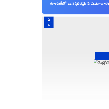
గూగుల్‌లో ఆసక్తికరమైన సమాచారం కో
2
4
Image Credit :
Gemini