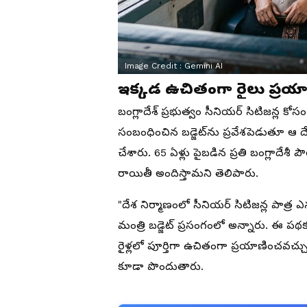
Image Credit :
Gemini AI
ఇక్కడ ఉచితంగా రైలు ప్రయా
బంగ్లాదేశ్ ప్రభుత్వం సీనియర్ సిటిజన్ల కో
సంబంధించిన బడ్జెట్‌ను ప్రవేశపెడుతూ ఆ 
చేశారు. 65 ఏళ్లు పైబడిన ప్రతి బంగ్లాదేశీ ప
రాయితీ అందిస్తామని తెలిపారు.
"దేశ నిర్మాణంలో సీనియర్ సిటిజన్ల పాత్ర ఎనల
మంత్రి బడ్జెట్ ప్రసంగంలో అన్నారు. ఈ పథకం
రైళ్లలో పూర్తిగా ఉచితంగా ప్రయాణించవచ్చు. 
కూడా పొందుతారు.