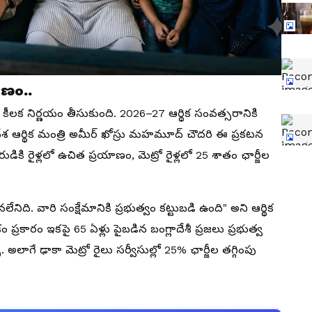
ణం..
సం కీలక నిర్ణయం తీసుకుంది. 2026–27 ఆర్థిక సంవత్సరానికి
దేశ ఆర్థిక మంత్రి అమీర్ ఖోస్రు మహమూద్ చౌదరి ఈ ప్రకటన
ౌరుడికి రైళ్లలో ఉచిత ప్రయాణం, మెట్రో రైళ్లలో 25 శాతం ఛార్జీల
ేనిది. వారి సంక్షేమానికి ప్రభుత్వం కట్టుబడి ఉంది" అని ఆర్థిక
 ప్రకారం ఇకపై 65 ఏళ్లు పైబడిన బంగ్లాదేశీ ప్రజలు ప్రభుత్వ
అలాగే ఢాకా మెట్రో రైలు సర్వీసుల్లో 25% ఛార్జీల తగ్గింపు