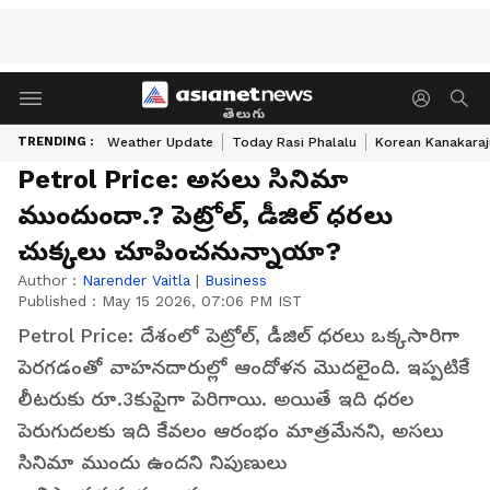
తెలుగు
TRENDING :
Weather Update
Today Rasi Phalalu
Korean Kanakaraj
Petrol Price: అస‌లు సినిమా
ముందుందా.? పెట్రోల్‌, డీజిల్ ధ‌ర‌లు
చుక్క‌లు చూపించ‌నున్నాయా?
Author :
Narender Vaitla
|
Business
Published :
May 15 2026, 07:06 PM IST
Petrol Price: దేశంలో పెట్రోల్, డీజిల్ ధరలు ఒక్కసారిగా
పెరగడంతో వాహనదారుల్లో ఆందోళన మొదలైంది. ఇప్ప‌టికే
లీటరుకు రూ.3కుపైగా పెరిగాయి. అయితే ఇది ధ‌ర‌ల
పెరుగుద‌ల‌కు ఇది కేవ‌లం ఆరంభం మాత్ర‌మేన‌ని, అస‌లు
సినిమా ముందు ఉంద‌ని నిపుణులు