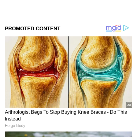
నేరుగా దేశీయ ఇంధన ధరలపై ప్రభావం చూపుతోంది.
గూగుల్‌లో ఆసక్తికరమైన సమాచారం కోసం ఏసియానెట్ తెలుగు
ను మీ ఫ్రిఫర్డ్ సోర్స్ గా ఎంచుకోండి