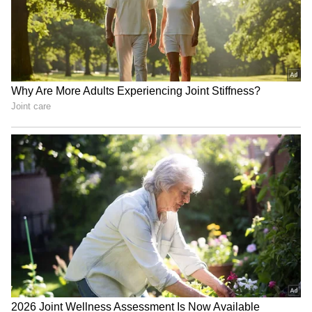
Related Articles
ఫ్యాన్ క్లీన్ చేయ‌డానికి కుస్తీలు ప‌డుతున్నారా.?
ఇదొక్క‌టి ఉంటే చాలు, మీ ప‌ని చాలా సులువు