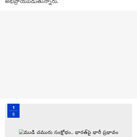
అభిప్రాయ‌ప‌డుతున్నారు.
1
5