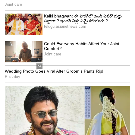
అన్నీ ఉన్నాయన్న అహంకారాన్ని పటాపంచలు చేసే
పెట్టె.. ఈ కథ చదివితే ఆలోచన మారడం ఖాయం
3
5
Image Credit :
X
రూపాయి పతనం కూడా పెద్ద కారణమే
ఇంధన ధరల పెరుగుదలకు కేవలం ముడి చమురు ధరలే
కారణం కావు. డాలర్‌తో పోలిస్తే భారత రూపాయి
బలహీనపడటం కూడా దిగుమతి వ్యయాన్ని పెంచుతోంది.