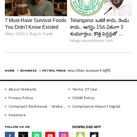
4
5
HOME
BUSINESS
PETROL PRICE: అస‌లు సినిమా ముందుందా.? పెట్రోల్‌, డీజిల్ ధ‌ర‌లు చుక్క‌లు చూపించ‌నున్నాయా?
About Website
Terms Of Use
Privacy Policy
CSAM Policy
Image Credit :
X
Complaint Redressal - Website
Compliance Report Digital
పెరిగే ఇంధన ధరల ప్రభావం సామాన్యుడిపైనే
Investors
పెట్రోల్, డీజిల్ ధరలు పెరగడం అంటే కేవలం వాహనదారుల
FOLLOW US ON
DOWNLOAD APP
సమస్య మాత్రమే కాదు. డీజిల్ ధర పెరిగితే రవాణా ఖర్చులు