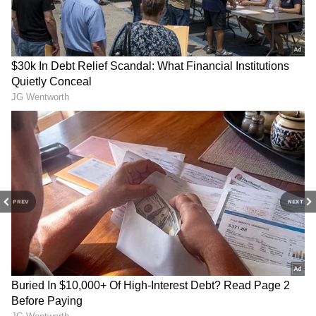
కోట్ల వరకు నష్టాలు వస్తున్నాయని కేంద్ర పెట్రోలియం శాఖ
మంత్రి హ‌ర్దీప్ సింగ్ పూరి ఇటీవల వెల్లడించారు. నిపుణుల
అంచనా ప్రకారం ప్రస్తుతం జరిగిన రూ.3 పెంపుతో
కంపెనీలకు కొంత ఉపశమనం మాత్రమే లభిస్తుంది. కానీ
వాస్తవ నష్టాలను పూర్తిగా భర్తీ చేయాలంటే ఇంకా భారీ
స్థాయిలో ధరలు పెంచాల్సి వచ్చే అవకాశం ఉందని
భావిస్తున్నారు.
PREV
NEXT