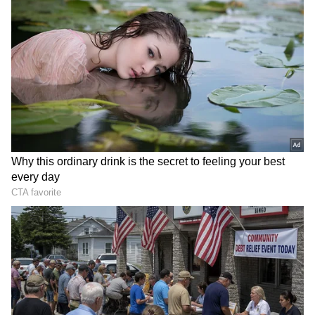
2
5
Image Credit :
ChatGPT
చమురు కంపెనీలకు పెరుగుతున్న నష్టాలు
దేశంలోని ప్రభుత్వ రంగ చమురు సంస్థలు ఇండియ‌న్
ఆయిల్ కార్పొరేష‌న్‌, భార‌త్ పెట్రోలియం, హిందుస్థాన్
పెట్రోలియం ప్రస్తుతం భారీ ఆర్థిక ఒత్తిడిని
ఎదుర్కొంటున్నాయి. అంతర్జాతీయ మార్కెట్‌లో అధిక
ధరలకు ముడి చమురును కొనుగోలు చేస్తున్నప్పటికీ,
దేశీయంగా అదే స్థాయిలో ధరలు పెంచలేక కంపెనీలు
నష్టాలను భరిస్తున్నాయి. ప్రస్తుతం రోజుకు దాదాపు రూ.1000