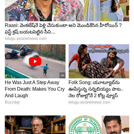
గతంలో డాలర్ మారకం విలువ తక్కువగా ఉండగా,
ఇప్పుడు రూపాయి మరింత బలహీనపడడంతో చమురు
దిగుమతి ఖర్చు గణనీయంగా పెరిగింది. దీంతో కంపెనీలపై
అదనపు భారం పడుతోంది. ఈ పరిస్థితి కొనసాగితే పెట్రోల్,
డీజిల్ ధరలు మరింత ఎగబాకే అవకాశం ఉందని మార్కెట్
వర్గాలు అంచనా వేస్తున్నాయి. కొన్ని ఆర్థిక సంస్థలు చేసిన
అంచనాల ప్రకారం, పరిస్థితులు ఇలాగే కొనసాగితే
భవిష్యత్తులో లీటరుకు మరో రూ.20 నుంచి రూ.25 వరకు
కూడా పెరిగే అవకాశం లేకపోలేదని చెబుతున్నారు.