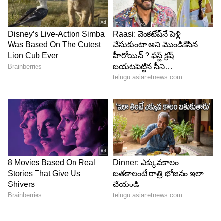
లైసెన్స్‌లు అవసరం. ప్రధానంగా అవసరమయ్యేవి MSME
రిజిస్ట్రేషన్, FSSAI లైసెన్స్ (ఆహార ఉత్పత్తి కోసం), ట్రేడ్
లైసెన్స్, GST రిజిస్ట్రేషన్ (వ్యాపారం పెరిగితే). ఈ
అనుమతులు ఉంటే మీ వ్యాపారం చట్టబద్ధంగా నడుస్తుంది.
అలాగే పెద్ద హోటళ్లు లేదా బార్లు కూడా మీ దగ్గర నుంచి ఐస్
కొనుగోలు చేయడానికి ఆసక్తి చూపుతాయి.