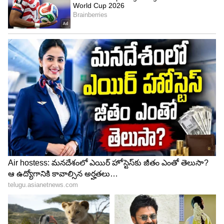
Related Articles
Philips: ఇంట్లో ఇదొక్క‌టి ఉంటే చాలు.. ఇక‌పై గ్యాస్
సిలిండ‌ర్ కొనాల్సిన ప‌ని ఉండ‌దు.
Gas Cylinder: కంపోజిట్ గ్యాస్ సిలిండ‌ర్ అంటే
ఏంటి? మ‌నం వాడే సిలిండ‌ర్ దీనికి తేడా ఏంటో
తెలుసా?
3
5
Image Credit :
Gemini AI
లైసెన్స్‌లు, చట్టపరమైన అనుమతులు
ఐస్ క్యూబ్స్ తినే పదార్థాల్లో ఉపయోగిస్తారు కాబట్టి కొన్ని