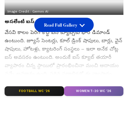
Image Credit :
Gemini AI
అస‌లేంటీ ఐస్ క్యూబ్ మేకింగ్
Read Full Gallery
వేసవి కాలం పెరిగే కొద్దీ ఐస్ క్యూబ్స్‌కు భారీ డిమాండ్
ఉంటుంది. జ్యూస్ సెంటర్లు, కూల్ డ్రింక్ షాపులు, బార్లు, వైన్
షాపులు, హోటళ్లు, క్యాటరింగ్ సంస్థలు – ఇలా అనేక చోట్ల
ఐస్ అవసరం ఉంటుంది. అందుకే ఐస్ క్యూబ్ తయారీ
వ్యాపారం చిన్న స్థాయిలో ప్రారంభించినా మంచి ఆదాయం
వచ్చే అవకాశం ఉంది. సరైన ప్రణాళికతో ఈ వ్యాపారం
స్థిరంగా నడిపించవచ్చు.
FOOTBALL WC '26
WOMEN T-20 WC '26
ఈ వ్యాపారం వ్యాపారం ప్రారంభించే ముందు మార్కెట్
అవసరాన్ని తెలుసుకోవడం చాలా ముఖ్యం. సాధారణంగా
ఈ ఐస్ క్యూబ్స్‌కి ఎక్కువగా జ్యూస్ సెంటర్లు, ఫ్రూట్ జ్యూస్
షాపులు, బార్లు, పబ్‌లు, వైన్ షాపులు, రెస్టారెంట్లు, హోటళ్లు,