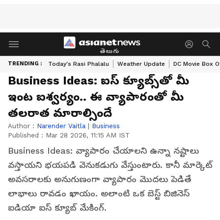
తెలుగు
TRENDING :
Today's Rasi Phalalu
Weather Update
DC Movie Box Of
Business Ideas: ఐస్ క్యూబ్స్‌తో మీ
ఇంట ఐశ్వ‌ర్యం.. ఈ వ్యాపారంతో మీ
త‌ల‌రాత మారాల్సిందే
Author :
Narender Vaitla
|
Business
Published :
Mar 28 2026, 11:15 AM IST
Business Ideas: వ్యాపారం చేయాల‌ని ఉన్నా న‌ష్టాలు
వ‌స్తాయ‌ని భ‌య‌ప‌డి వెనుక‌డుగు వేస్తుంటారు. కానీ మార్కెట్
అవ‌స‌రాల‌కు అనుగుణంగా వ్యాపారం మొద‌లు పెడితే
లాభాలు రావ‌డం ఖాయం. అలాంటి ఒక బెస్ట్ బిజినెస్
ఐడియా ఐస్ క్యూబ్ మేకింగ్‌.