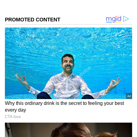
ఫంక్షన్ హాల్స్, క్యాటరింగ్ సంస్థల్లో డిమాండ్ ఉంటుంది.
వేసవిలో ఐస్ డిమాండ్ చాలా ఎక్కువగా ఉంటుంది. అలాగే
పెళ్లిళ్లు, పార్టీలు, ఈవెంట్లు ఉన్నప్పుడు కూడా ఐస్
వినియోగం పెరుగుతుంది. మీ ప్రాంతంలో ఉన్న‌ జ్యూస్
షాపులు లేదా బార్లతో ఒప్పందం చేసుకొని ప్లాన్ చేసుకోవాలి.
ఒకసారి రెగ్యులర్ కస్టమర్లు ఏర్పడితే ఈ వ్యాపారం
నిరంతరం ఆదాయం వచ్చేలా మారుతుంది.
గూగుల్‌లో ఆసక్తికరమైన సమాచారం కోసం ఏసియానెట్ తెలుగు
ను మీ ఫ్రిఫర్డ్ సోర్స్ గా ఎంచుకోండి