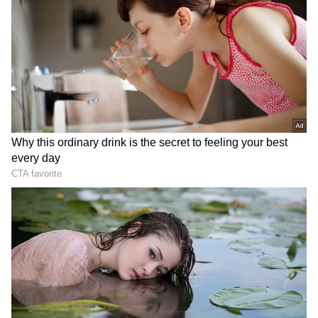
2
5
Image Credit :
Gemini AI
ఐస్ క్యూబ్ తయారీకి అవసరమైన యంత్రాలు
ఈ వ్యాపారంలో ముఖ్యమైనది ఐస్ తయారీ యంత్రం.
మంచి నాణ్యత ఉన్న యంత్రం కొనుగోలు చేస్తే ఉత్పత్తి