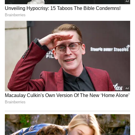
తాగారంటే ఎంత చలువో, వేడి చేయదు
Belly fat: గోరువెచ్చటి నీటిలో ఈ పొడిని
కలుపుకున్నారంటే వేలాడుతున్న పొట్ట కొవ్వు
కరిగిపోతుంది
3
5
Image Credit :
Asianet News
సింహ రాశి
సింహ రాశి వారికి ఈ నెల స్వర్ణయుగం అని చెప్పాలి. జ్యేష్ఠ
మాసంలో ఈ రాశి వారికి పలుకుబడి, గౌరవం పెరుగుతాయి.
ఇక ఉద్యోగస్తులకు ఆఫీసులో సహోద్యోగుల సపోర్టు