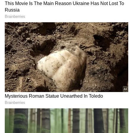
Image Credit :
Asianet News
వృషభ రాశి
వృషభ రాశి వారి ఇంట జ్యేష్ట మాసంలో ఆనందం
వెల్లివిరుస్తుంది.ఈ రాశి వారి ఇంట్లో శుభకార్యాలు జరిగే
అవకాశం ఉంది. ఇక ఉద్యోగం చేస్తున్నవారికి ప్రమోషన్
లేదా జీతం పెరిగే అవకాశం ఉంది. పెళ్లి ప్రయత్నాలు చేస్తున్న
వారికి మంచి సంబంధం కుదురుతుంది. పూర్వీకుల ఆస్తికి
సంబంధించిన సమస్యలు పరిష్కారమై లాభం
చేకూరుతుంది.