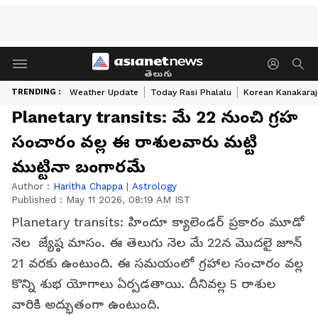
తెలుగు
TRENDING :
Weather Update
Today Rasi Phalalu
Korean Kanakaraj
Planetary transits: మే 22 నుంచి గ్రహ
సంచారం వల్ల ఈ రాశులవారు మట్టి
ముట్టినా బంగారమే
Author :
Haritha Chappa
|
Astrology
Published :
May 11 2026, 08:19 AM IST
Planetary transits: హిందూ క్యాలెండర్ ప్రకారం మూడో
నెల జ్యేష్ఠ మాసం. ఈ తెలుగు నెల మే 22న మొదలై జూన్
21 వరకు ఉంటుంది. ఈ సమయంలో గ్రహాల సంచారం వల్ల
కొన్ని శుభ యోగాలు ఏర్పడతాయి. దీనివల్ల 5 రాశుల
వారికి అద్భుతంగా ఉంటుంది.