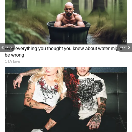
PREV
NEXT
Related Articles
Raw Mango: వేసవిలో ఇలా పచ్చిమామిడి జ్యూస్