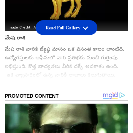
Read Full Gallery
Image Credit :
Asianet News
మేష రాశి
మేష రాశి వారికి జ్యేష్ఠ మాసం ఒక వసంత కాలం లాంటిది.
ఉద్యోగస్తులకు ఆఫీసులో వారి ప్రతిభకు మంచి గుర్తింపు
లభిస్తుంది. కొత్త బాధ్యతలు వీరికి దక్కే అవకాశం ఉంది.
ఇక వ్యాపారంలో ఉన్న వారికి లాభాలు కలుగుతాయి.
ఇతరుల చేతిలో చాలా కాలంగా నిలిచిపోయిన డబ్బు చేతికి
అందుతుంది. లేదా నష్టపోయిన డబ్బు తిరిగి పొందే
అవకాశాలు కనిపిస్తున్నాయి. ఈ రాశివారు ఆర్ధికంగా
బలంగా మారుతారు.
గూగుల్‌లో ఆసక్తికరమైన సమాచారం కోసం ఏసియానెట్ తెలుగు
ను మీ ఫ్రిఫర్డ్ సోర్స్ గా ఎంచుకోండి