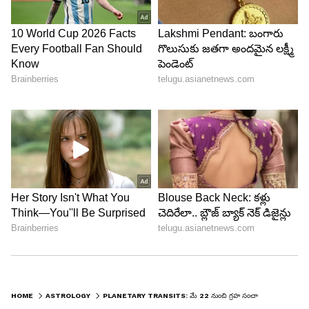
5
Image Credit :
Asianet News
ధనుస్సు రాశి
ధనుస్సు రాశి వారికి జ్యేష్ఠ నెలలో డబ్బు ప్రవాహం
బావుంటుంది. మీరు పొదుపు చేస్తారు. దీని వల్ల కొత్త
ఆదాయ మార్గాలు ఏర్పడతాయి. ముఖ్యంగా విద్యార్థులు
చదువులో అద్భుతమైన పురోగతిని చూస్తారు. పోటీ
పరీక్షలలో విజయం సాధించే అవకాశాలు ఎక్కువగా
ఉన్నాయి.
HOME
ASTROLOGY
PLANETARY TRANSITS: మే 22 నుంచి గ్రహ సంచారం వల్ల ఈ రాశులవారు మట్టి ముట్టినా బంగారమే