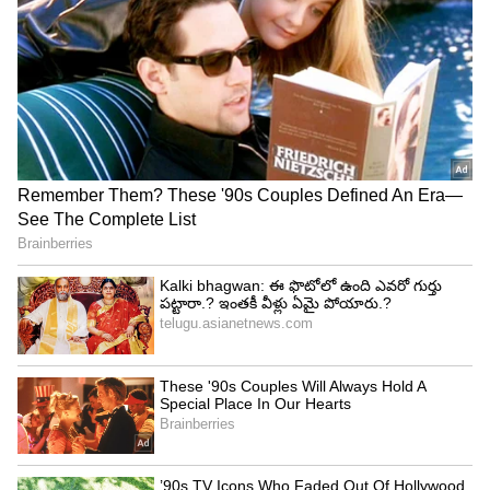
లభిస్తుంది. ఈ రాశి వారికి వ్యతిరేకంగా పనిచేసిన శత్రువులు
ఓడిపోతారు. ఈ రాశి వారు తమ లక్ష్యాలను చాలా
సులభంగా చేరుకుంటారు.
4