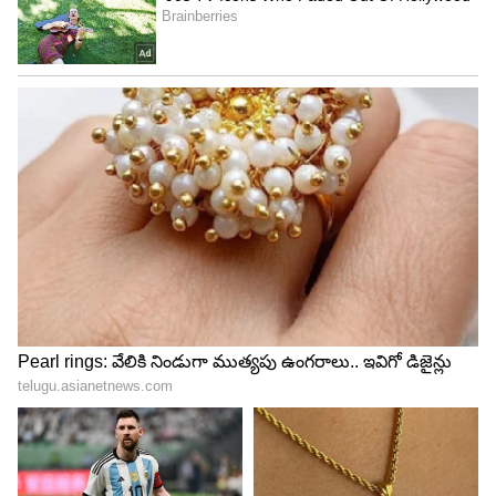
5
Image Credit :
Asianet News
తులా రాశి
తులా రాశి వారు అటు ఉద్యోగంలో, ఇటు కుటుంబ
జీవితంలో కూడా సంతోషంగా జీవిస్తారు. జీవితంలో
సమతుల్యత ఉంటుంది. పని చేసే చోట పెద్ద మార్పులు
జరిగే అవకాశం ఉంది. కొత్త ప్రాజెక్టులు లభించవచ్చు.
భార్యాభర్తల మధ్య అన్యోన్యత పెరుగుతుంది. ప్రేమలో
ఉన్నవారికి వివాహ యోగం కలిసొచ్చే సమయం ఇది.
5