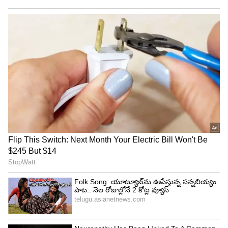
సీఎం అవ్వడం తనకు ముఖ్యంగా హఫీజ్ ఖాన్ చెప్పారు.
తాను ఎక్కడ పోటీ చేయడం లేదన్నారు. తన గౌరవం, తన
స్థానం ఎక్కడ తగ్గకుండా చూస్తానని సీఎం హామీ ఇచ్చారని
హఫీజ్ ఖాన్ వివరించారు.
also read:
బెంగాల్ లో టీఎంసీ నేత అరెస్ట్: సందేశ్
ఖాళీలో ఆందోళనలెందుకు, ఎవరీ షేక్ షాజహాన్ ?