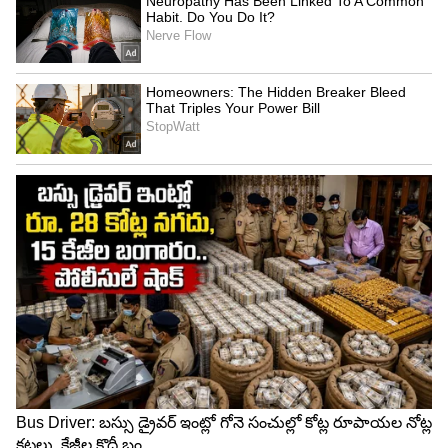
ఈ దఫా జరిగే ఎన్నికల్లో గెలుపు గుర్రాలకే టిక్కెట్లు
ఇవ్వాలని జగన్ నిర్ణయం తీసుకున్నారు. దరిమిలా
రాష్ట్రంలోని పలు అసెంబ్లీ నియోజకవర్గాల్లో అభ్యర్థులను
మార్చారు. ఇప్పటికే 60కిపైగా అసెంబ్లీ స్థానాల్లో
అభ్యర్థులను మార్చుతూ నిర్ణయం తీసుకున్నారు.