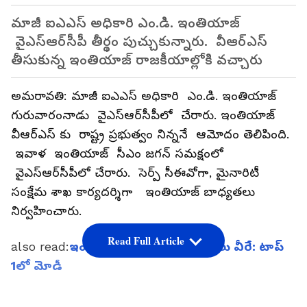
మాజీ ఐఎఎస్ అధికారి ఎం.డి. ఇంతియాజ్
వైఎస్ఆర్‌సీపీ తీర్థం పుచ్చుకున్నారు. వీఆర్ఎస్
తీసుకున్న ఇంతియాజ్ రాజకీయాల్లోకి వచ్చారు
అమరావతి: మాజీ ఐఎఎస్ అధికారి ఎం.డి. ఇంతియాజ్
గురువారంనాడు వైఎస్ఆర్‌సీపీలో చేరారు. ఇంతియాజ్
వీఆర్ఎస్ కు రాష్ట్ర ప్రభుత్వం నిన్ననే ఆమోదం తెలిపింది.
ఇవాళ ఇంతియాజ్ సీఎం జగన్ సమక్షంలో
వైఎస్ఆర్‌సీపీలో చేరారు. సెర్ప్‌ సీఈవోగా, మైనారిటీ
సంక్షేమ శాఖ కార్యదర్శిగా ఇంతియాజ్‌ బాధ్యతలు
నిర్వహించారు.
Read Full Article
also read:
ఇండియాలో పవర్‌ఫుల్ వ్యక్తులు వీరే: టాప్
1లో మోడీ