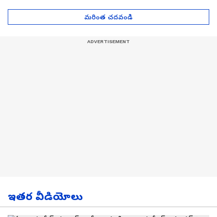
| Asianet News Telugu
గోల్డ్ రేట్లు
మరింత చదవండి
ఇతర వీడియోలు