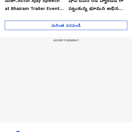
మజా..Actor Ajay Speech
షాప్ ఓపెన్ రెడ్ హ్యాండెడ్ గా
at Bhairam Trailer Event |
పట్టుకున్న భూమన అభినయ్|
Asianet News Telugu
Asianet News Telugu
మరింత చదవండి