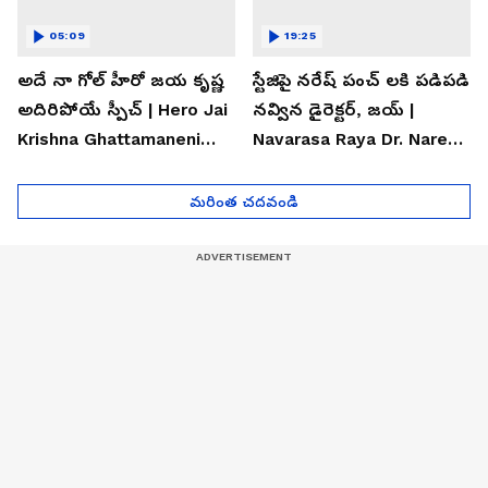
05:09
19:25
అదే నా గోల్ హీరో జయ కృష్ణ
స్టేజిపై నరేష్ పంచ్ లకి పడిపడి
అదిరిపోయే స్పీచ్ | Hero Jai
నవ్విన డైరెక్టర్, జయ్ |
Krishna Ghattamaneni
Navarasa Raya Dr. Naresh
Speech
VK Funny Speech
మరింత చదవండి