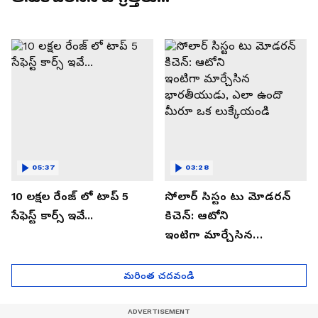
05:37
03:28
10 లక్షల రేంజ్ లో టాప్ 5
సోలార్ సిస్టం టు మోడరన్
సేఫెస్ట్ కార్స్ ఇవే...
కిచెన్: ఆటోని
ఇంటిగా మార్చేసిన
భారతీయుడు, ఎలా ఉందొ
మీరూ ఒక లుక్కేయండి
మరింత చదవండి