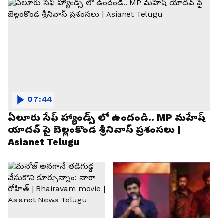
07:44
ఏలూరు సేఫ్ హ్యాండ్స్ లో ఉందండి.. MP మహేష్
యాదవ్ పై బెల్లంకొండ శ్రీనివాస్ ప్రశంసలు |
Asianet Telugu