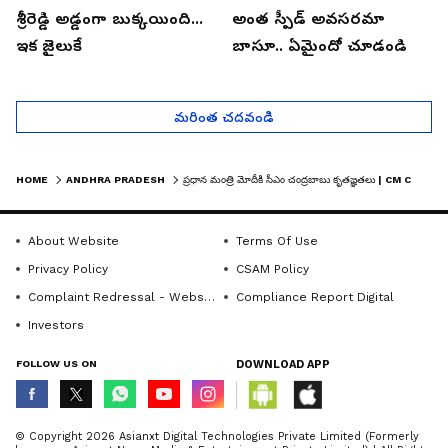
శ్రీరెడ్డి అడ్డంగా బుక్కయింది...
అంత స్పీడ్ అవసరమా
ఇక జైలుకే
బాసూ.. ఏమైందో చూడండి
మరింత చదవండి
HOME
ANDHRA PRADESH
ప్రధాన మంత్రి మోదీకి సీఎం చంద్రబాబు కృతజ్ఞతలు | CM CHANDRABABU NAIDU AT NDA 12 YEARS EVENT
About Website
Terms Of Use
Privacy Policy
CSAM Policy
Complaint Redressal - Website
Compliance Report Digital
Investors
FOLLOW US ON
DOWNLOAD APP
© Copyright 2026 Asianxt Digital Technologies Private Limited (Formerly