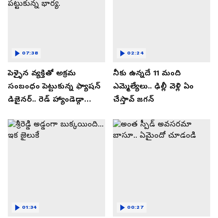
07:38
02:24
పెళ్ళైన వ్యక్తితో అక్రమ
నీకు ఉన్నదే 11 మంది
సంబంధం పెట్టుకున్న ఫ్యాషన్
ఎమ్మెల్యేలు.. ఢిల్లీ వెళ్లి ఏం
డిజైనర్.. రెడ్ హ్యాండెడ్గా
చేస్తావ్ జగన్
పట్టుకున్న భార్య.
01:34
00:27