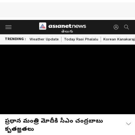
తెలుగు
TRENDING :
Weather Update
Today Rasi Phalalu
Korean Kanakaraj
ప్రధాన మంత్రి మోదీకి సీఎం చంద్రబాబు
కృతజ్ఞతలు