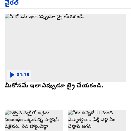
వైరల్
01:19
మీకోసమే ఇలాఎప్పుడూ ట్రై చేయకండి.