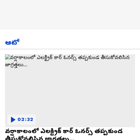
ఆటో
02:32
వర్షాకాలంలో ఎలక్ట్రిక్ కార్ ఓనర్స్ తప్పకుండ
తీసుకోవలిసిన జాగ్రత్తలు...