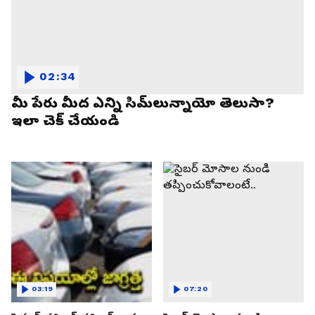
02:34
మీ పేరు మీద ఎన్ని సిమ్‌లున్నాయో తెలుసా?
ఇలా చెక్ చేయండి
03:19
07:20