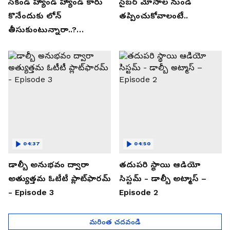
సెకండ్ హ్యాండ్ హ్యాండ్ కారు
సైబర్ మోసాల నుండి
కొనేందుకు లోన్
తప్పించుకోవాలంటే..
తీసుకుంటున్నారా..?
తప్పకుండ ఈ విషయాలు
తెలుసుకోండి..!
04:37
04:50
డాల్బీ అనుభవం ద్వారా
తదుపరి స్థాయి ఆడియో
అత్యుత్తమ ఓటీటీ ప్లాట్‌ఫారమ్
సిస్టమ్ - డాల్బీ అట్మాస్ –
- Episode 3
Episode 2
మరింత చదవండి