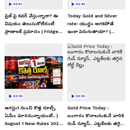
03:01
03:43
ఫ్రిజ్ పై కవర్ వేస్తున్నారా? ఈ
Today Gold and Silver
విషయం తెలుసుకోలేదంటే
rate: యుద్ధం ఆగకపోతే
ప్రాణాలకే ప్రమాదం | Fridge
ఇంకా పెరుగుతాయా? |
Cover Warning
Asianet News Telugu
03:40
03:42
ఆగస్టు1 నుంచి కొత్త రూల్స్,
Gold Price Today :
ఏమేం మారనున్నాయంటే.. |
బంగారం కొనాలనుకునే వారికి
August 1 New Rules 2026
గుడ్ న్యూస్.. ఎట్టకేలకు తగ్గిన