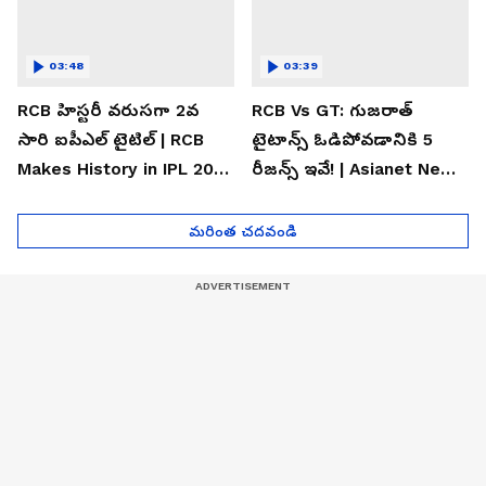
03:48
03:39
RCB హిస్టరీ వరుసగా 2వ
RCB Vs GT: గుజరాత్
సారి ఐపీఎల్ టైటిల్ | RCB
టైటాన్స్ ఓడిపోవడానికి 5
Makes History in IPL 2026
రీజన్స్ ఇవే! | Asianet News
| Asianet News Telugu
Telugu
మరింత చదవండి