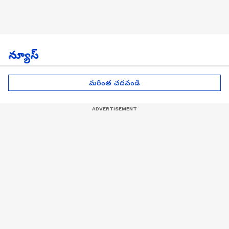
న్యూస్
మరింత చదవండి