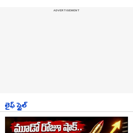
లైఫ్ స్టైల్