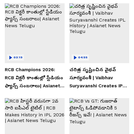
03:19
04:55
RCB Champions 2026:
చరిత్ర సృష్టించిన వైభవ్
RCB విక్టరీ కాంతుల్లో స్టేడియం
సూర్యవంశీ | Vaibhav
ఫ్యాన్స్ సంబరాలు| Asianet
Suryavanshi Creates IPL
News Telugu
History | Asianet News
Telugu