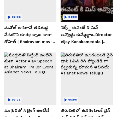
02:06
04:00
మనోజ్ అనగానే తడిగుడ్డ
నెక్స్ట్ ఈవెంట్ కి మిస్
వేసుకొని కూర్చున్నాం: నారా
అవ్వొద్దు కుమ్మేద్దాం..Director
రోహిత్ | Bhairavam movie |
Vijay Kanakamedala |
Asianet News Telugu
Asianet News Telugu
03:09
05:06
ముగ్గురితో సిట్టింగ్ ఉంటేనే
తిరుపతిలో ఉ.5గంటలకే వైన్