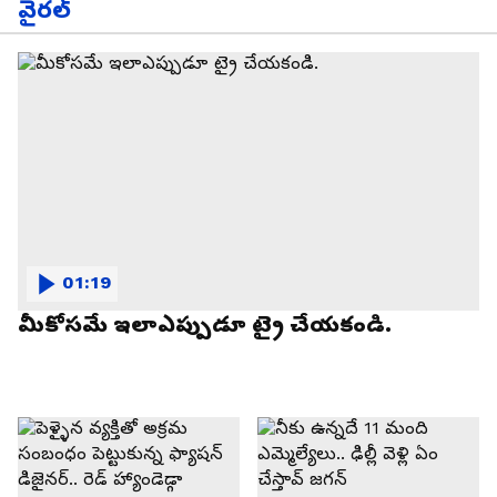
వైరల్
01:19
మీకోసమే ఇలాఎప్పుడూ ట్రై చేయకండి.