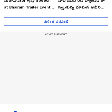
మజా..Actor Ajay Speech
షాప్ ఓపెన్ రెడ్ హ్యాండెడ్ గా
at Bhairam Trailer Event |
పట్టుకున్న భూమన అభినయ్|
Asianet News Telugu
Asianet News Telugu
మరింత చదవండి