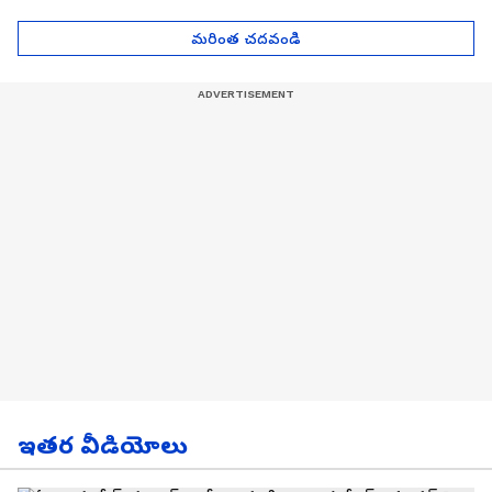
Asianet News Telugu
ఎంతో తెలుసా? | Asianet
News Telugu
మరింత చదవండి
ఇతర వీడియోలు