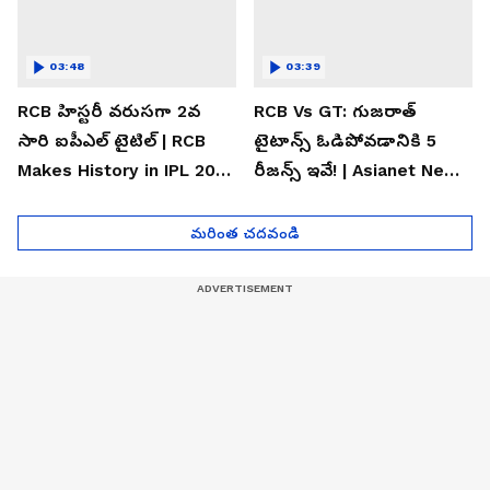
03:48
03:39
RCB హిస్టరీ వరుసగా 2వ
RCB Vs GT: గుజరాత్
సారి ఐపీఎల్ టైటిల్ | RCB
టైటాన్స్ ఓడిపోవడానికి 5
Makes History in IPL 2026
రీజన్స్ ఇవే! | Asianet News
| Asianet News Telugu
Telugu
మరింత చదవండి