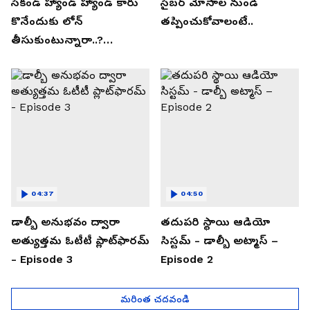
సెకండ్ హ్యాండ్ హ్యాండ్ కారు
సైబర్ మోసాల నుండి
కొనేందుకు లోన్
తప్పించుకోవాలంటే..
తీసుకుంటున్నారా..?
తప్పకుండ ఈ విషయాలు
తెలుసుకోండి..!
04:37
04:50
డాల్బీ అనుభవం ద్వారా
తదుపరి స్థాయి ఆడియో
అత్యుత్తమ ఓటీటీ ప్లాట్‌ఫారమ్
సిస్టమ్ - డాల్బీ అట్మాస్ –
- Episode 3
Episode 2
మరింత చదవండి