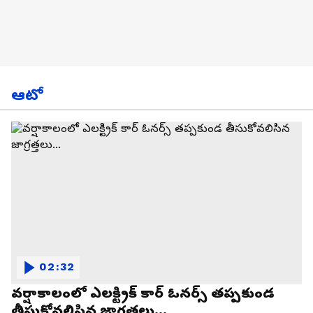
ఆటో
02:32
వర్షాకాలంలో ఎలక్ట్రిక్ కార్ ఓనర్స్ తప్పకుండ
తీసుకోవలిసిన జాగ్రత్తలు...