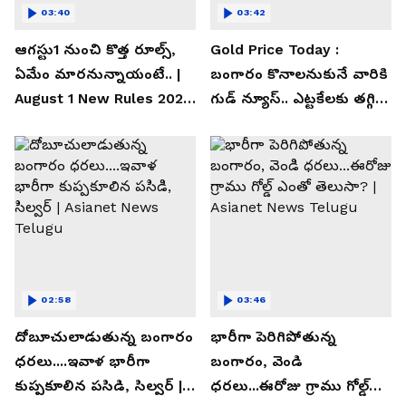
03:40
03:42
ఆగస్టు1 నుంచి కొత్త రూల్స్,
Gold Price Today :
ఏమేం మారనున్నాయంటే.. |
బంగారం కొనాలనుకునే వారికి
August 1 New Rules 2026
గుడ్ న్యూస్.. ఎట్టకేలకు తగ్గిన
| Asianet News Telugu
గోల్డ్ రేట్లు
02:58
03:46
దోబూచులాడుతున్న బంగారం
భారీగా పెరిగిపోతున్న
ధరలు....ఇవాళ భారీగా
బంగారం, వెండి
కుప్పకూలిన పసిడి, సిల్వర్ |
ధరలు...ఈరోజు గ్రాము గోల్డ్