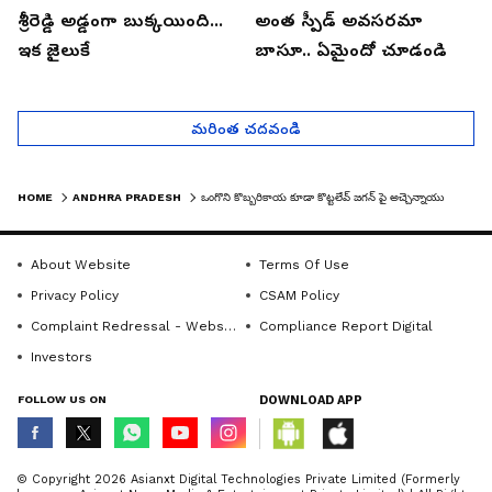
శ్రీరెడ్డి అడ్డంగా బుక్కయింది...
అంత స్పీడ్ అవసరమా
ఇక జైలుకే
బాసూ.. ఏమైందో చూడండి
మరింత చదవండి
HOME
ANDHRA PRADESH
ఒంగొని కొబ్బరికాయ కూడా కొట్టలేవ్ జగన్ పై అచ్చెన్నాయుడు సెటైర్లు | ASIANET NEWS TELUGU
About Website
Terms Of Use
Privacy Policy
CSAM Policy
Complaint Redressal - Website
Compliance Report Digital
Investors
FOLLOW US ON
DOWNLOAD APP
© Copyright 2026 Asianxt Digital Technologies Private Limited (Formerly