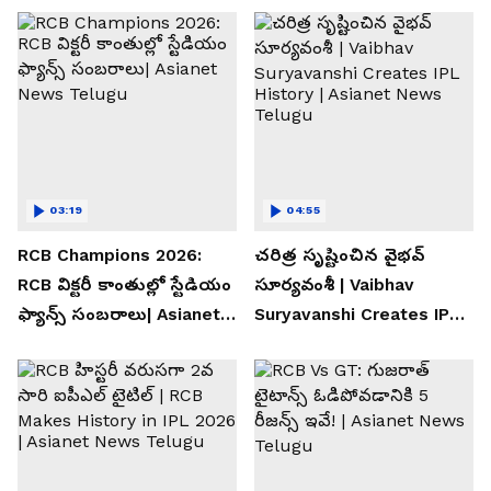
03:19
04:55
RCB Champions 2026:
చరిత్ర సృష్టించిన వైభవ్
RCB విక్టరీ కాంతుల్లో స్టేడియం
సూర్యవంశీ | Vaibhav
ఫ్యాన్స్ సంబరాలు| Asianet
Suryavanshi Creates IPL
News Telugu
History | Asianet News
Telugu