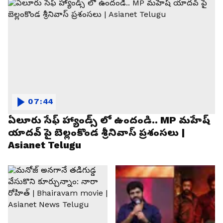
07:44
ఏలూరు సేఫ్ హ్యాండ్స్ లో ఉందండి.. MP మహేష్
యాదవ్ పై బెల్లంకొండ శ్రీనివాస్ ప్రశంసలు |
Asianet Telugu