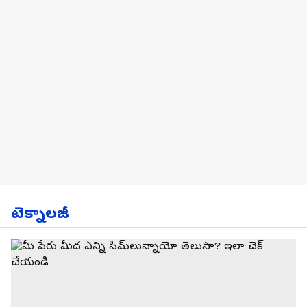
టెక్నాలజీ