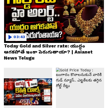
03:43
Today Gold and Silver rate: యుద్ధం
ఆగకపోతే ఇంకా పెరుగుతాయా? | Asianet
News Telugu