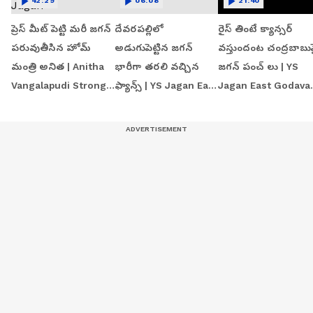
42:29
06:08
21:40
ప్రెస్ మీట్ పెట్టి మరీ జగన్
దేవరపల్లిలో
రైస్ తింటే క్యాన్సర్
పరువుతీసిన హోమ్
అడుగుపెట్టిన జగన్
వస్తుందంట చంద్రబాబు
మంత్రి అనిత | Anitha
భారీగా తరలి వచ్చిన
జగన్ పంచ్ లు | YS
Vangalapudi Strong
ఫ్యాన్స్ | YS Jagan East
Jagan East Godavar
Counter to Jagan
Godavari Tour
Tour | Devarapalli
Devarapalli