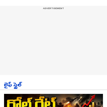
లైఫ్ స్టైల్