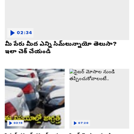
02:34
మీ పేరు మీద ఎన్ని సిమ్‌లున్నాయో తెలుసా?
ఇలా చెక్ చేయండి
03:19
07:20