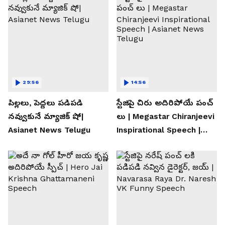
29:56
14:56
పిల్లలు, పెద్దలు పడిపడి
స్టేజిపై చిరు అదిరిపోయే పంచ్
నవ్వుకునే మ్యాజిక్ షో|
లు | Megastar Chiranjeevi
Asianet News Telugu
Inspirational Speech |
Asianet News Telugu