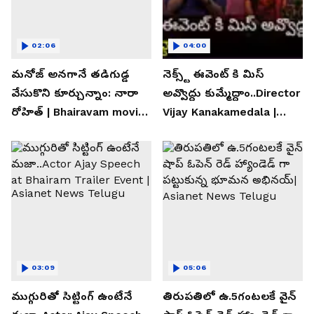
02:06
04:00
మనోజ్ అనగానే తడిగుడ్డ
నెక్స్ట్ ఈవెంట్ కి మిస్
వేసుకొని కూర్చున్నాం: నారా
అవ్వొద్దు కుమ్మేద్దాం..Director
రోహిత్ | Bhairavam movie |
Vijay Kanakamedala |
Asianet News Telugu
Asianet News Telugu
03:09
05:06
ముగ్గురితో సిట్టింగ్ ఉంటేనే
తిరుపతిలో ఉ.5గంటలకే వైన్