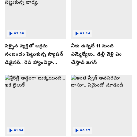
07:38
02:24
పెళ్ళైన వ్యక్తితో అక్రమ
నీకు ఉన్నదే 11 మంది
సంబంధం పెట్టుకున్న ఫ్యాషన్
ఎమ్మెల్యేలు.. ఢిల్లీ వెళ్లి ఏం
డిజైనర్.. రెడ్ హ్యాండెడ్గా
చేస్తావ్ జగన్
పట్టుకున్న భార్య.
01:34
00:27