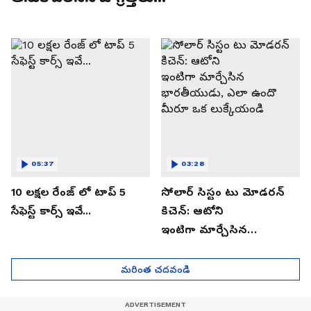
05:37
03:28
10 లక్షల రేంజ్ లో టాప్ 5
సోలార్ సిస్టం టు మోడరన్
సేఫెస్ట్ కార్స్ ఇవే...
కిచెన్: ఆటోని
ఇంటిగా మార్చేసిన
భారతీయుడు, ఎలా ఉందొ
మీరూ ఒక లుక్కేయండి
మరింత చదవండి