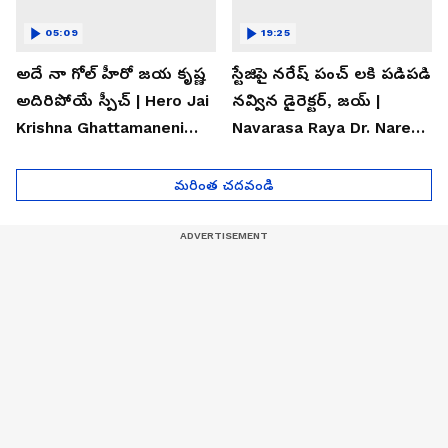
05:09
19:25
అదే నా గోల్ హీరో జయ కృష్ణ
స్టేజిపై నరేష్ పంచ్ లకి పడిపడి
అదిరిపోయే స్పీచ్ | Hero Jai
నవ్విన డైరెక్టర్, జయ్ |
Krishna Ghattamaneni
Navarasa Raya Dr. Naresh
Speech
VK Funny Speech
మరింత చదవండి