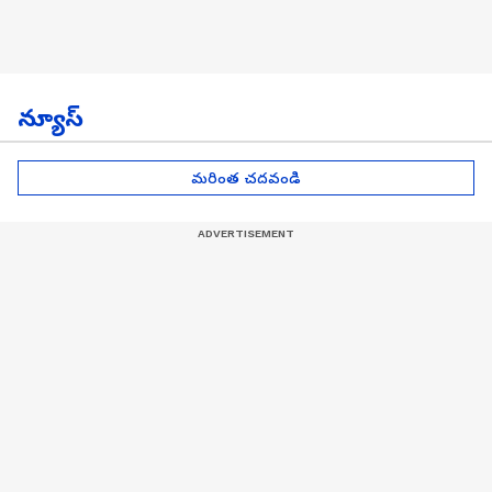
న్యూస్
మరింత చదవండి