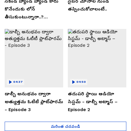
సెకండ్ హ్యాండ్ హ్యాండ్ కారు
సైబర్ మోసాల నుండి
కొనేందుకు లోన్
తప్పించుకోవాలంటే..
తీసుకుంటున్నారా..?
తప్పకుండ ఈ విషయాలు
తెలుసుకోండి..!
04:37
04:50
డాల్బీ అనుభవం ద్వారా
తదుపరి స్థాయి ఆడియో
అత్యుత్తమ ఓటీటీ ప్లాట్‌ఫారమ్
సిస్టమ్ - డాల్బీ అట్మాస్ –
- Episode 3
Episode 2
మరింత చదవండి