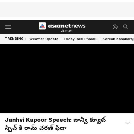
తెలుగు
TRENDING :
Weather Update
Today Rasi Phalalu
Korean Kanakaraj
Janhvi Kapoor Speech: జాన్వీ క్యూట్
స్పీచ్ కి రామ్ చరణ్ ఫిదా