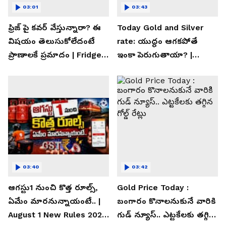
03:01
03:43
ఫ్రిజ్ పై కవర్ వేస్తున్నారా? ఈ
Today Gold and Silver
విషయం తెలుసుకోలేదంటే
rate: యుద్ధం ఆగకపోతే
ప్రాణాలకే ప్రమాదం | Fridge
ఇంకా పెరుగుతాయా? |
Cover Warning
Asianet News Telugu
03:40
03:42
ఆగస్టు1 నుంచి కొత్త రూల్స్,
Gold Price Today :
ఏమేం మారనున్నాయంటే.. |
బంగారం కొనాలనుకునే వారికి
August 1 New Rules 2026
గుడ్ న్యూస్.. ఎట్టకేలకు తగ్గిన