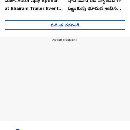
మజా..Actor Ajay Speech
షాప్ ఓపెన్ రెడ్ హ్యాండెడ్ గా
at Bhairam Trailer Event |
పట్టుకున్న భూమన అభినయ్|
Asianet News Telugu
Asianet News Telugu
మరింత చదవండి