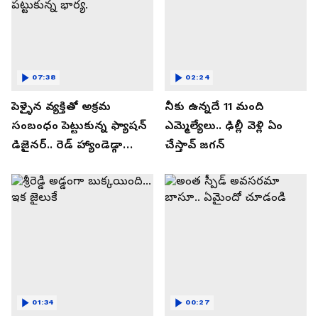
07:38
02:24
పెళ్ళైన వ్యక్తితో అక్రమ
నీకు ఉన్నదే 11 మంది
సంబంధం పెట్టుకున్న ఫ్యాషన్
ఎమ్మెల్యేలు.. ఢిల్లీ వెళ్లి ఏం
డిజైనర్.. రెడ్ హ్యాండెడ్గా
చేస్తావ్ జగన్
పట్టుకున్న భార్య.
01:34
00:27