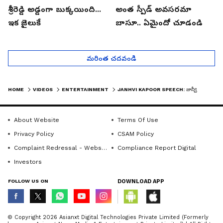
శ్రీరెడ్డి అడ్డంగా బుక్కయింది...
అంత స్పీడ్ అవసరమా
ఇక జైలుకే
బాసూ.. ఏమైందో చూడండి
మరింత చదవండి
HOME
VIDEOS
ENTERTAINMENT
JANHVI KAPOOR SPEECH: జాన్వీ క్యూట్ స్పీచ్ కి రామ్ చరణ్ ఫిదా| ASIANET NEWS TELUGU
About Website
Terms Of Use
Privacy Policy
CSAM Policy
Complaint Redressal - Website
Compliance Report Digital
Investors
FOLLOW US ON
DOWNLOAD APP
© Copyright 2026 Asianxt Digital Technologies Private Limited (Formerly