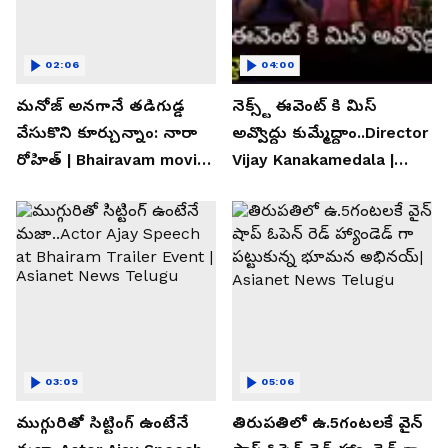
02:06
04:00
మనోజ్ అనగానే తడిగుడ్డ
నెక్స్ట్ ఈవెంట్ కి మిస్
వేసుకొని కూర్చున్నాం: నారా
అవ్వొద్దు కుమ్మేద్దాం..Director
రోహిత్ | Bhairavam movie |
Vijay Kanakamedala |
Asianet News Telugu
Asianet News Telugu
03:09
05:06
ముగ్గురితో సిట్టింగ్ ఉంటేనే
తిరుపతిలో ఉ.5గంటలకే వైన్