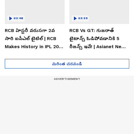
03:48
03:39
RCB హిస్టరీ వరుసగా 2వ
RCB Vs GT: గుజరాత్
సారి ఐపీఎల్ టైటిల్ | RCB
టైటాన్స్ ఓడిపోవడానికి 5
Makes History in IPL 2026
రీజన్స్ ఇవే! | Asianet News
| Asianet News Telugu
Telugu
మరింత చదవండి