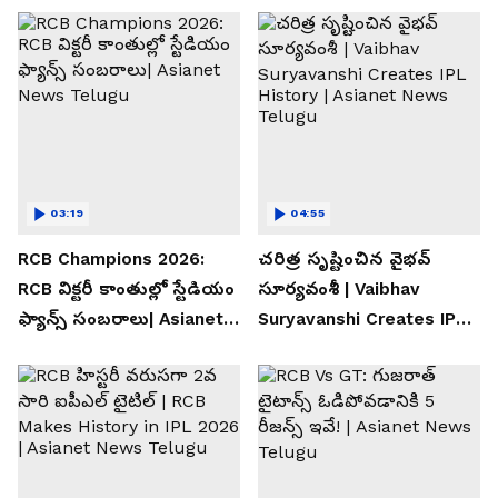
03:19
04:55
RCB Champions 2026:
చరిత్ర సృష్టించిన వైభవ్
RCB విక్టరీ కాంతుల్లో స్టేడియం
సూర్యవంశీ | Vaibhav
ఫ్యాన్స్ సంబరాలు| Asianet
Suryavanshi Creates IPL
News Telugu
History | Asianet News
Telugu