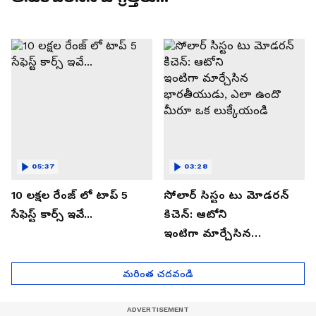
05:37
03:28
10 లక్షల రేంజ్ లో టాప్ 5
సోలార్ సిస్టం టు మోడరన్
సేఫెస్ట్ కార్స్ ఇవే...
కిచెన్: ఆటోని
ఇంటిగా మార్చేసిన
భారతీయుడు, ఎలా ఉందొ
మీరూ ఒక లుక్కేయండి
మరింత చదవండి