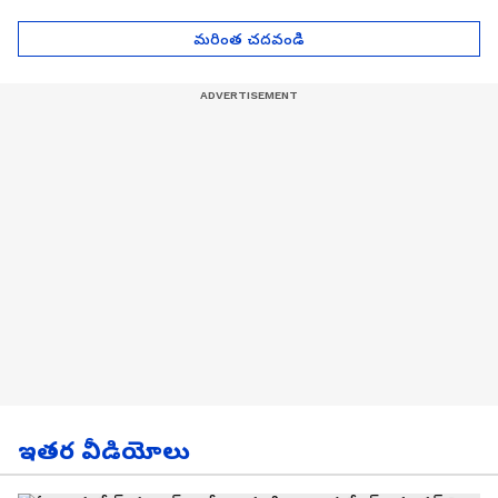
| Asianet News Telugu
గోల్డ్ రేట్లు
మరింత చదవండి
ఇతర వీడియోలు