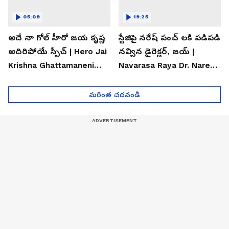
05:09
19:25
అదే నా గోల్ హీరో జయ కృష్ణ
స్టేజిపై నరేష్ పంచ్ లకి పడిపడి
అదిరిపోయే స్పీచ్ | Hero Jai
నవ్విన డైరెక్టర్, జయ్ |
Krishna Ghattamaneni
Navarasa Raya Dr. Naresh
Speech
VK Funny Speech
మరింత చదవండి