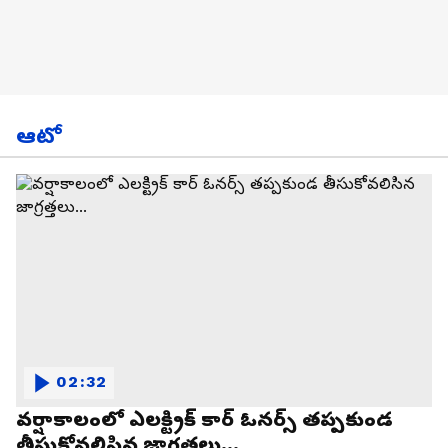
ఆటో
02:32
వర్షాకాలంలో ఎలక్ట్రిక్ కార్ ఓనర్స్ తప్పకుండ
తీసుకోవలిసిన జాగ్రత్తలు...