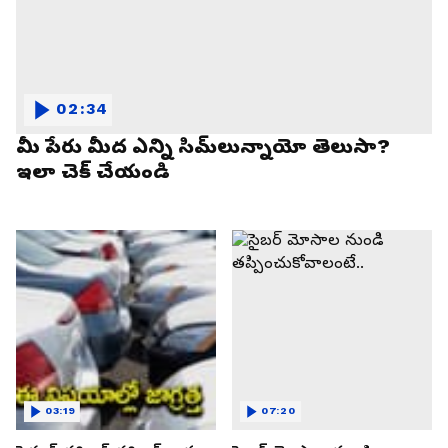
02:34
మీ పేరు మీద ఎన్ని సిమ్‌లున్నాయో తెలుసా?
ఇలా చెక్ చేయండి
03:19
07:20