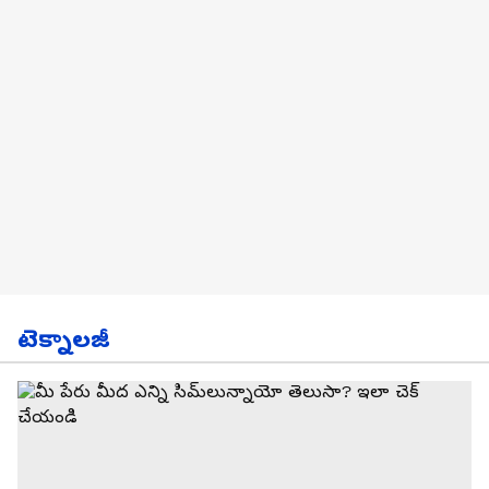
టెక్నాలజీ