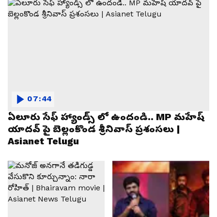
07:44
ఏలూరు సేఫ్ హ్యాండ్స్ లో ఉందండి.. MP మహేష్
యాదవ్ పై బెల్లంకొండ శ్రీనివాస్ ప్రశంసలు |
Asianet Telugu