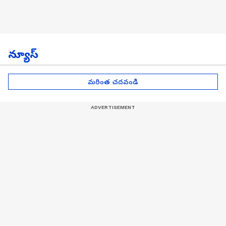
న్యూస్
మరింత చదవండి