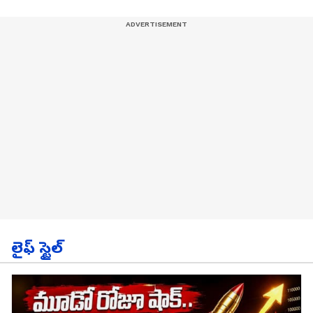
లైఫ్ స్టైల్