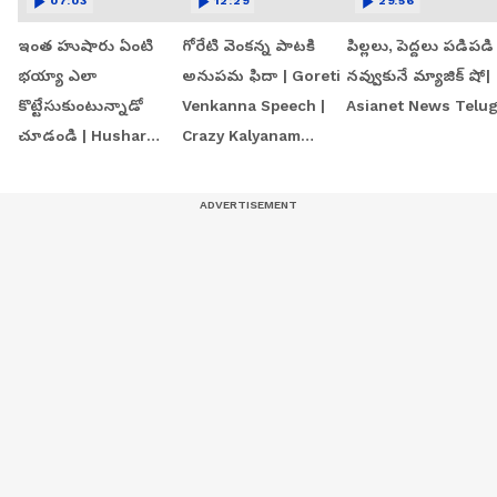
07:03
12:29
29:56
ఇంత హుషారు ఏంటి
గోరేటి వెంకన్న పాటకి
పిల్లలు, పెద్దలు పడిపడి
భయ్యా ఎలా
అనుపమ ఫిదా | Goreti
నవ్వుకునే మ్యాజిక్ షో|
కొట్టేసుకుంటున్నాడో
Venkanna Speech |
Asianet News Telu
చూడండి | Hushar
Crazy Kalyanam
Pittalu Movie Press
Teaser Launch Event
Meet | Actor Bhanu