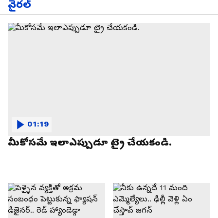
వైరల్
01:19
మీకోసమే ఇలాఎప్పుడూ ట్రై చేయకండి.