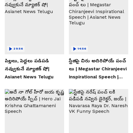
29:56
14:56
పిల్లలు, పెద్దలు పడిపడి
స్టేజిపై చిరు అదిరిపోయే పంచ్
నవ్వుకునే మ్యాజిక్ షో|
లు | Megastar Chiranjeevi
Asianet News Telugu
Inspirational Speech |
Asianet News Telugu