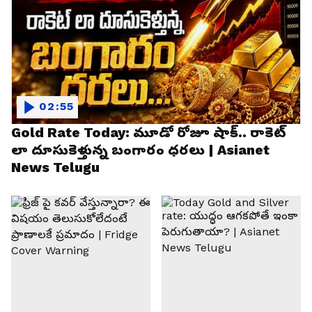
02:55
Gold Rate Today: మూడో రోజూ షాక్.. రాకెట్
లా దూసుకెళ్తున్న బంగారం ధరలు | Asianet
News Telugu