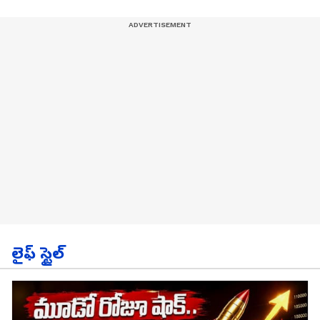
లైఫ్ స్టైల్