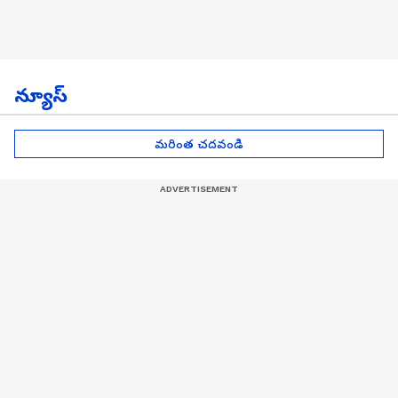
న్యూస్
మరింత చదవండి