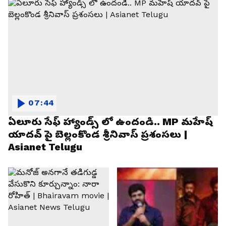
07:44
ఏలూరు సేఫ్ హ్యాండ్స్ లో ఉందండి.. MP మహేష్
యాదవ్ పై బెల్లంకొండ శ్రీనివాస్ ప్రశంసలు |
Asianet Telugu