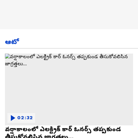
ఆటో
02:32
వర్షాకాలంలో ఎలక్ట్రిక్ కార్ ఓనర్స్ తప్పకుండ
తీసుకోవలిసిన జాగ్రత్తలు...