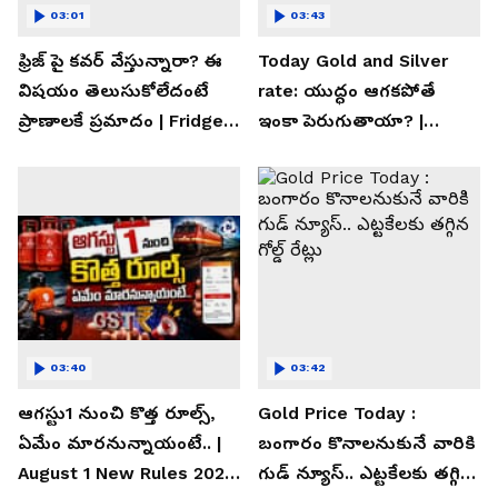
03:01
03:43
ఫ్రిజ్ పై కవర్ వేస్తున్నారా? ఈ
Today Gold and Silver
విషయం తెలుసుకోలేదంటే
rate: యుద్ధం ఆగకపోతే
ప్రాణాలకే ప్రమాదం | Fridge
ఇంకా పెరుగుతాయా? |
Cover Warning
Asianet News Telugu
03:40
03:42
ఆగస్టు1 నుంచి కొత్త రూల్స్,
Gold Price Today :
ఏమేం మారనున్నాయంటే.. |
బంగారం కొనాలనుకునే వారికి
August 1 New Rules 2026
గుడ్ న్యూస్.. ఎట్టకేలకు తగ్గిన