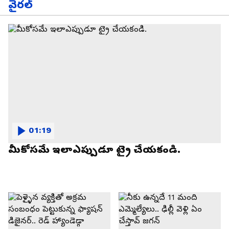
వైరల్
01:19
మీకోసమే ఇలాఎప్పుడూ ట్రై చేయకండి.