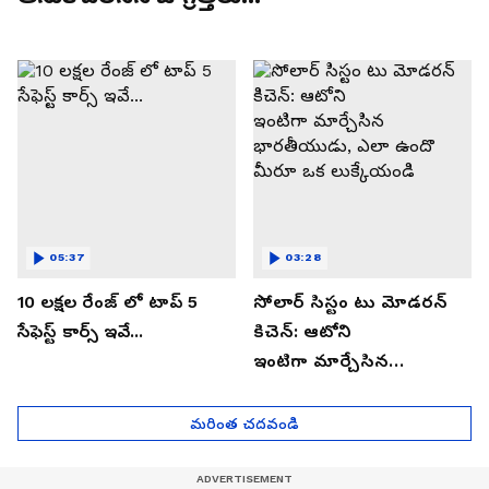
05:37
03:28
10 లక్షల రేంజ్ లో టాప్ 5
సోలార్ సిస్టం టు మోడరన్
సేఫెస్ట్ కార్స్ ఇవే...
కిచెన్: ఆటోని
ఇంటిగా మార్చేసిన
భారతీయుడు, ఎలా ఉందొ
మీరూ ఒక లుక్కేయండి
మరింత చదవండి