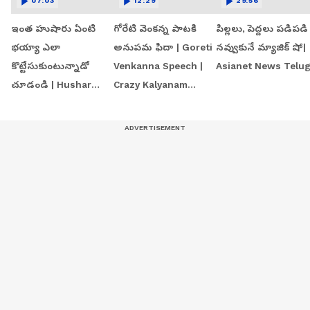
07:03
12:29
29:56
ఇంత హుషారు ఏంటి
గోరేటి వెంకన్న పాటకి
పిల్లలు, పెద్దలు పడిపడి
భయ్యా ఎలా
అనుపమ ఫిదా | Goreti
నవ్వుకునే మ్యాజిక్ షో|
కొట్టేసుకుంటున్నాడో
Venkanna Speech |
Asianet News Telu
చూడండి | Hushar
Crazy Kalyanam
Pittalu Movie Press
Teaser Launch Event
Meet | Actor Bhanu