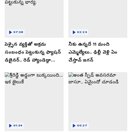
07:38
02:24
పెళ్ళైన వ్యక్తితో అక్రమ
నీకు ఉన్నదే 11 మంది
సంబంధం పెట్టుకున్న ఫ్యాషన్
ఎమ్మెల్యేలు.. ఢిల్లీ వెళ్లి ఏం
డిజైనర్.. రెడ్ హ్యాండెడ్గా
చేస్తావ్ జగన్
పట్టుకున్న భార్య.
01:34
00:27