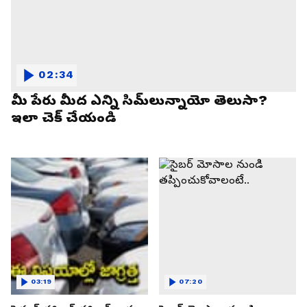
02:34
మీ పేరు మీద ఎన్ని సిమ్‌లున్నాయో తెలుసా?
ఇలా చెక్ చేయండి
03:19
07:20