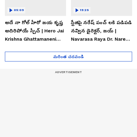
05:09
19:25
అదే నా గోల్ హీరో జయ కృష్ణ
స్టేజిపై నరేష్ పంచ్ లకి పడిపడి
అదిరిపోయే స్పీచ్ | Hero Jai
నవ్విన డైరెక్టర్, జయ్ |
Krishna Ghattamaneni
Navarasa Raya Dr. Naresh
Speech
VK Funny Speech
మరింత చదవండి