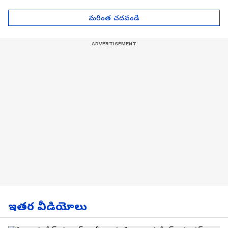
| Asianet News Telugu
గోల్డ్ రేట్లు
మరింత చదవండి
ఇతర వీడియోలు