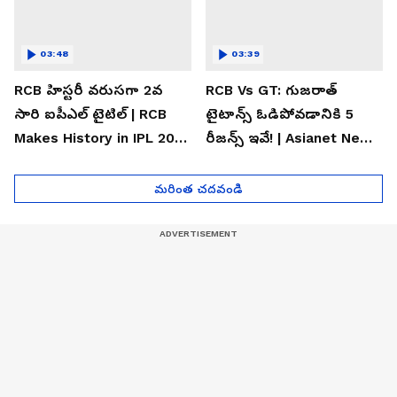
03:48
03:39
RCB హిస్టరీ వరుసగా 2వ
RCB Vs GT: గుజరాత్
సారి ఐపీఎల్ టైటిల్ | RCB
టైటాన్స్ ఓడిపోవడానికి 5
Makes History in IPL 2026
రీజన్స్ ఇవే! | Asianet News
| Asianet News Telugu
Telugu
మరింత చదవండి