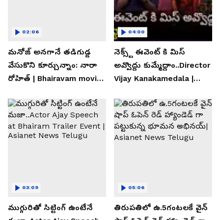
02:06
04:00
మనోజ్ అనగానే తడిగుడ్డ
నెక్స్ట్ ఈవెంట్ కి మిస్
వేసుకొని కూర్చున్నాం: నారా
అవ్వొద్దు కుమ్మేద్దాం..Director
రోహిత్ | Bhairavam movie |
Vijay Kanakamedala |
Asianet News Telugu
Asianet News Telugu
03:09
05:06
ముగ్గురితో సిట్టింగ్ ఉంటేనే
తిరుపతిలో ఉ.5గంటలకే వైన్