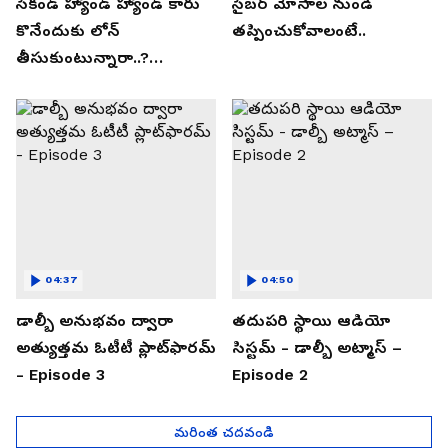
సెకండ్ హ్యాండ్ హ్యాండ్ కారు
సైబర్ మోసాల నుండి
కొనేందుకు లోన్
తప్పించుకోవాలంటే..
తీసుకుంటున్నారా..?
తప్పకుండ ఈ విషయాలు
తెలుసుకోండి..!
04:37
04:50
డాల్బీ అనుభవం ద్వారా
తదుపరి స్థాయి ఆడియో
అత్యుత్తమ ఓటీటీ ప్లాట్‌ఫారమ్
సిస్టమ్ - డాల్బీ అట్మాస్ –
- Episode 3
Episode 2
మరింత చదవండి