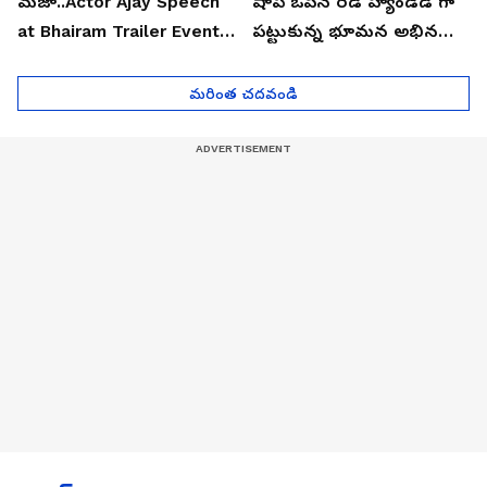
మజా..Actor Ajay Speech
షాప్ ఓపెన్ రెడ్ హ్యాండెడ్ గా
at Bhairam Trailer Event |
పట్టుకున్న భూమన అభినయ్|
Asianet News Telugu
Asianet News Telugu
మరింత చదవండి