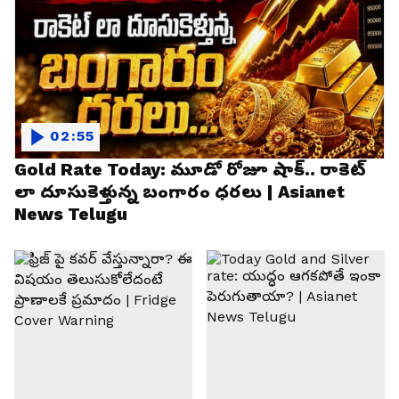
02:55
Gold Rate Today: మూడో రోజూ షాక్.. రాకెట్
లా దూసుకెళ్తున్న బంగారం ధరలు | Asianet
News Telugu