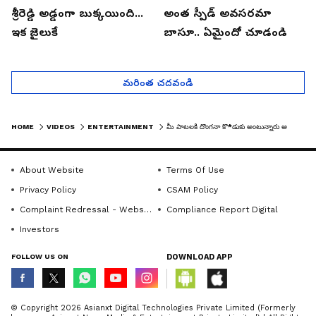
శ్రీరెడ్డి అడ్డంగా బుక్కయింది...
అంత స్పీడ్ అవసరమా
ఇక జైలుకే
బాసూ.. ఏమైందో చూడండి
మరింత చదవండి
HOME
VIDEOS
ENTERTAINMENT
మీ పాటలకి దొంగనా కొ*డుకు అంటున్నారు అనంత్ శ్రీరామ్ షాక్ | ANANTH RIRAM | PEDDI SUCCESS PRESS MEET
About Website
Terms Of Use
Privacy Policy
CSAM Policy
Complaint Redressal - Website
Compliance Report Digital
Investors
FOLLOW US ON
DOWNLOAD APP
© Copyright 2026 Asianxt Digital Technologies Private Limited (Formerly