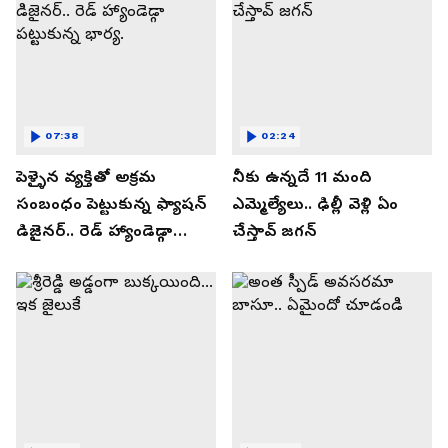
07:38
02:24
పెళ్ళైన వ్యక్తితో అక్రమ
నీకు ఉన్నదే 11 మంది
సంబంధం పెట్టుకున్న ఫ్యాషన్
ఎమ్మెల్యేలు.. ఢిల్లీ వెళ్లి ఏం
డిజైనర్.. రెడ్ హ్యాండెడ్గా
చేస్తావ్ జగన్
పట్టుకున్న భార్య.