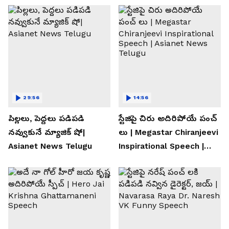
29:56
14:56
పిల్లలు, పెద్దలు పడిపడి
స్టేజిపై చిరు అదిరిపోయే పంచ్
నవ్వుకునే మ్యాజిక్ షో|
లు | Megastar Chiranjeevi
Asianet News Telugu
Inspirational Speech |
Asianet News Telugu