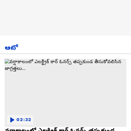
ఆటో
02:32
వర్షాకాలంలో ఎలక్ట్రిక్ కార్ ఓనర్స్ తప్పకుండ