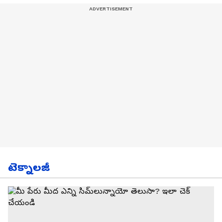
టెక్నాలజీ