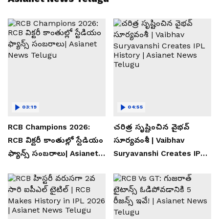
03:19
04:55
RCB Champions 2026:
చరిత్ర సృష్టించిన వైభవ్
RCB విక్టరీ కాంతుల్లో స్టేడియం
సూర్యవంశీ | Vaibhav
ఫ్యాన్స్ సంబరాలు| Asianet
Suryavanshi Creates IPL
News Telugu
History | Asianet News
Telugu