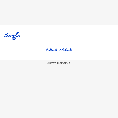
న్యూస్
మరింత చదవండి