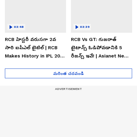
03:48
03:39
RCB హిస్టరీ వరుసగా 2వ
RCB Vs GT: గుజరాత్
సారి ఐపీఎల్ టైటిల్ | RCB
టైటాన్స్ ఓడిపోవడానికి 5
Makes History in IPL 2026
రీజన్స్ ఇవే! | Asianet News
| Asianet News Telugu
Telugu
మరింత చదవండి