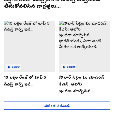
తీసుకోవలిసిన జాగ్రత్తలు...
05:37
03:28
10 లక్షల రేంజ్ లో టాప్ 5
సోలార్ సిస్టం టు మోడరన్
సేఫెస్ట్ కార్స్ ఇవే...
కిచెన్: ఆటోని
ఇంటిగా మార్చేసిన
భారతీయుడు, ఎలా ఉందొ
మీరూ ఒక లుక్కేయండి
మరింత చదవండి