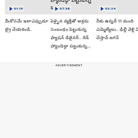
01:19
07:38
02:24
మీకోసమే ఇలాఎప్పుడూ
పెళ్ళైన వ్యక్తితో అక్రమ
నీకు ఉన్నదే 11 మంది
ట్రై చేయకండి.
సంబంధం పెట్టుకున్న
ఎమ్మెల్యేలు.. ఢిల్లీ వెళ్లి
ఫ్యాషన్ డిజైనర్.. రెడ్
చేస్తావ్ జగన్
హ్యాండెడ్గా పట్టుకున్న
భార్య.