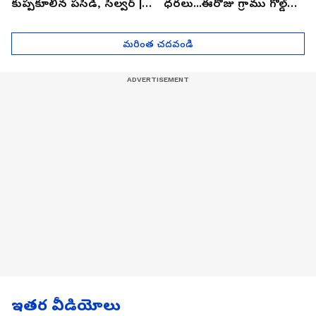
కుప్పకూలిన పసిడి, సిల్వర్ |
ధరలు...ఈరోజు గ్రాము గోల్డ్
Asianet News Telugu
ఎంతో తెలుసా? | Asianet
News Telugu
మరింత చదవండి
ఇతర వీడియోలు