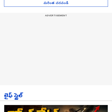
మరింత చదవండి
లైఫ్ స్టైల్