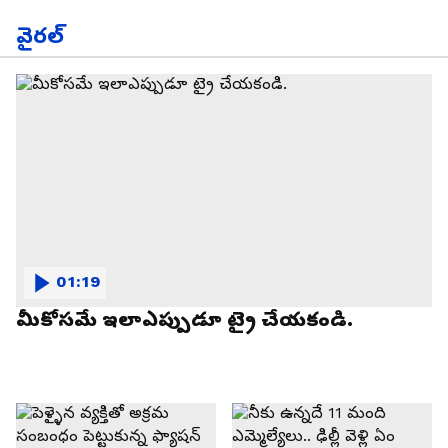
వైరల్
01:19
మీకోసమే ఇలాఎప్పుడూ ట్రై చేయకండి.