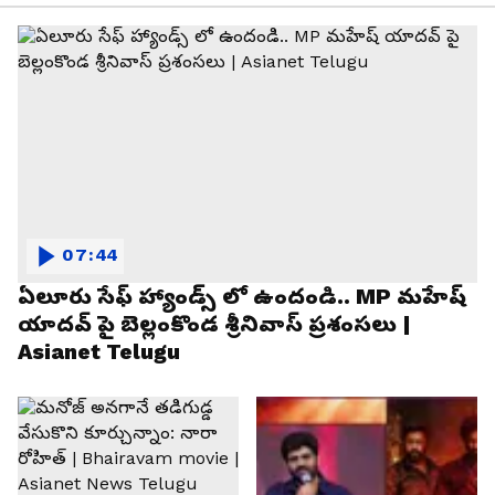
07:44
ఏలూరు సేఫ్ హ్యాండ్స్ లో ఉందండి.. MP మహేష్
యాదవ్ పై బెల్లంకొండ శ్రీనివాస్ ప్రశంసలు |
Asianet Telugu