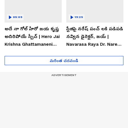
05:09
19:25
అదే నా గోల్ హీరో జయ కృష్ణ
స్టేజిపై నరేష్ పంచ్ లకి పడిపడి
అదిరిపోయే స్పీచ్ | Hero Jai
నవ్విన డైరెక్టర్, జయ్ |
Krishna Ghattamaneni
Navarasa Raya Dr. Naresh
Speech
VK Funny Speech
మరింత చదవండి