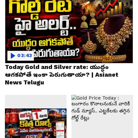
03:43
Today Gold and Silver rate: యుద్ధం
ఆగకపోతే ఇంకా పెరుగుతాయా? | Asianet
News Telugu