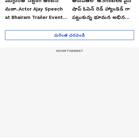
ముగ్గురితో సిట్టింగ్ ఉంటేనే
తిరుపతిలో ఉ.5గంటలకే వైన్
మజా..Actor Ajay Speech
షాప్ ఓపెన్ రెడ్ హ్యాండెడ్ గా
at Bhairam Trailer Event |
పట్టుకున్న భూమన అభినయ్|
Asianet News Telugu
Asianet News Telugu
మరింత చదవండి