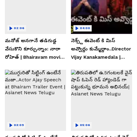
02:06
04:00
మనోజ్ అనగానే తడిగుడ్డ
నెక్స్ట్ ఈవెంట్ కి మిస్
వేసుకొని కూర్చున్నాం: నారా
అవ్వొద్దు కుమ్మేద్దాం..Director
రోహిత్ | Bhairavam movie |
Vijay Kanakamedala |
Asianet News Telugu
Asianet News Telugu
03:09
05:06