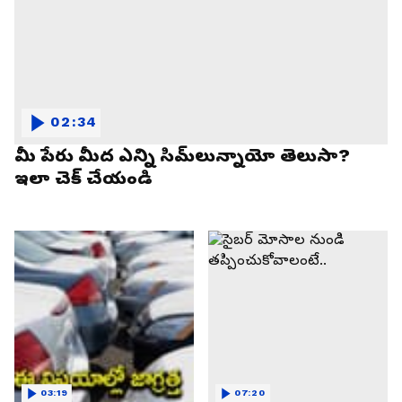
02:34
మీ పేరు మీద ఎన్ని సిమ్‌లున్నాయో తెలుసా?
ఇలా చెక్ చేయండి
03:19
07:20