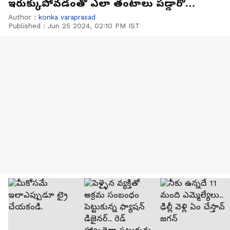
ఇరుక్కుపోవడంతో ఎలా తంటాలు పడ్డారో
చూడండి.
Author :
konka varaprasad
Published :
Jun 25 2024, 02:10 PM IST