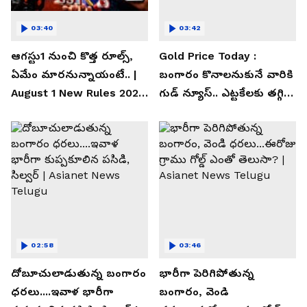
03:40
03:42
ఆగస్టు1 నుంచి కొత్త రూల్స్,
Gold Price Today :
ఏమేం మారనున్నాయంటే.. |
బంగారం కొనాలనుకునే వారికి
August 1 New Rules 2026
గుడ్ న్యూస్.. ఎట్టకేలకు తగ్గిన
| Asianet News Telugu
గోల్డ్ రేట్లు
02:58
03:46
దోబూచులాడుతున్న బంగారం
భారీగా పెరిగిపోతున్న
ధరలు....ఇవాళ భారీగా
బంగారం, వెండి