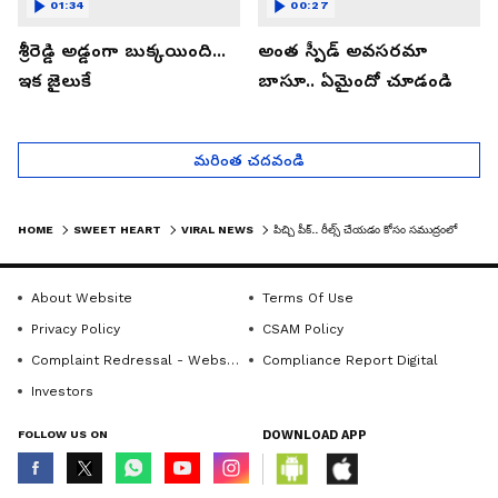
01:34
00:27
శ్రీరెడ్డి అడ్డంగా బుక్కయింది...
అంత స్పీడ్ అవసరమా
ఇక జైలుకే
బాసూ.. ఏమైందో చూడండి
మరింత చదవండి
HOME
SWEET HEART
VIRAL NEWS
పిచ్చి పీక్‌.. రీల్స్ చేయడం కోసం సముద్రంలోకి కార్లతో యువకులు.. అలలకు ఇరుక్కుపోవడంతో ఎలా తంటాలు పడ్డారో చూడండి.
About Website
Terms Of Use
Privacy Policy
CSAM Policy
Complaint Redressal - Website
Compliance Report Digital
Investors
FOLLOW US ON
DOWNLOAD APP