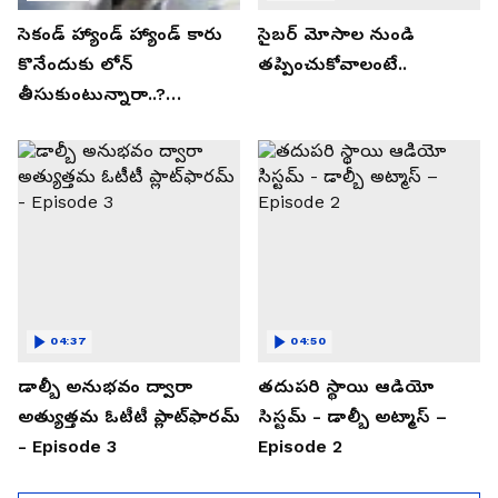
సెకండ్ హ్యాండ్ హ్యాండ్ కారు
సైబర్ మోసాల నుండి
కొనేందుకు లోన్
తప్పించుకోవాలంటే..
తీసుకుంటున్నారా..?
తప్పకుండ ఈ విషయాలు
తెలుసుకోండి..!
04:37
04:50
డాల్బీ అనుభవం ద్వారా
తదుపరి స్థాయి ఆడియో
అత్యుత్తమ ఓటీటీ ప్లాట్‌ఫారమ్
సిస్టమ్ - డాల్బీ అట్మాస్ –
- Episode 3
Episode 2