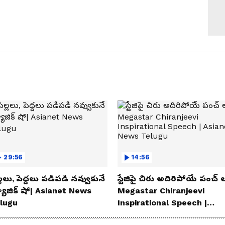
29:56
14:56
్లలు, పెద్దలు పడిపడి నవ్వుకునే
స్టేజిపై చిరు అదిరిపోయే పంచ్ ల
యాజిక్ షో| Asianet News
Megastar Chiranjeevi
lugu
Inspirational Speech |
Asianet News Telugu