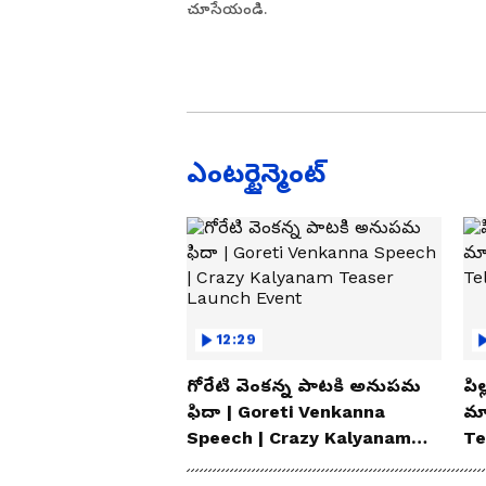
చూసేయండి.
ఎంటర్టైన్మెంట్
12:29
గోరేటి వెంకన్న పాటకి అనుపమ
పిల
ఫిదా | Goreti Venkanna
మ్
Speech | Crazy Kalyanam
Te
Teaser Launch Event