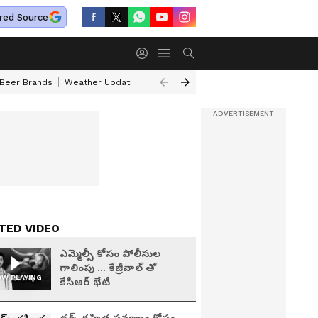
red Source
 Beer Brands
Weather Update
Saturn Transit Zodiac Signs
Actor Pr
TED VIDEO
ఎమ్మెల్సీ కోసం పోలీసుల
గాలింపు ... కేజ్రీవాల్ తో
W PLAYING
కేసీఆర్ భేటీ