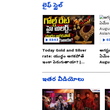
లైఫ్ స్టైల్
03:43
0
Today Gold and Silver
ఆగస్టు
rate: యుద్ధం ఆగకపోతే
ఏమేం
ఇంకా పెరుగుతాయా? |
Augu
Asianet News Telugu
| As
ఇతర వీడియోలు