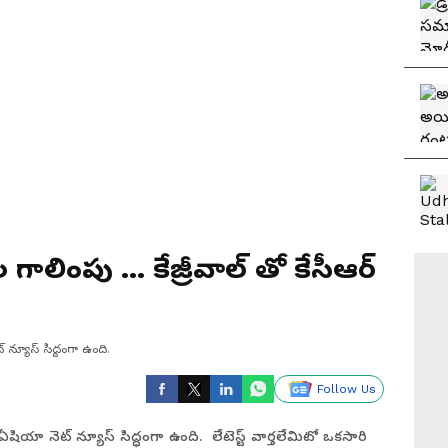
ేజ్రీవాల్ తో కేసీఆర్
 న్యూస్ సిద్ధంగా ఉంది.
Follow Us
షియా నెట్ న్యూస్ సిద్ధంగా ఉంది. లేటెస్ట్ వార్తలేమిటో ఒకసారి