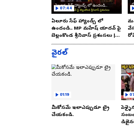
07:44
ఏలూరు సేఫ్ హ్యాండ్స్ లో
మన
ఉందండి.. MP మహేష్ యాదవ్ పై
వే
బెల్లంకొండ శ్రీనివాస్ ప్రశంసలు |
రో
Asianet Telugu
As
వైరల్
01:19
07
మీకోసమే ఇలాఎప్పుడూ ట్రై
పెళ్ళై
చేయకండి.
సంబంధ
డిజైనర
పట్టుక