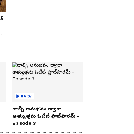
న్:
రూ
04:37
డాల్బీ అనుభవం ద్వారా
అత్యుత్తమ ఓటీటీ ప్లాట్‌ఫారమ్ -
Episode 3