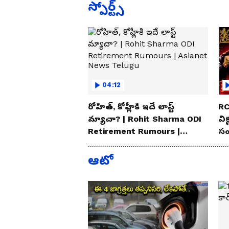
స్పోర్ట్స్
04:12
రోహిత్, కోహ్లీకి ఇదే లాస్ట్
RC
మ్యాచా? | Rohit Sharma ODI
విక
Retirement Rumours |
సం
Asianet News Telugu
Te
ఆటో