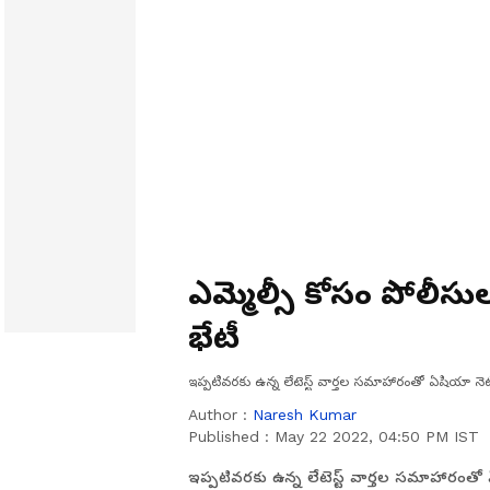
ఎమ్మెల్సీ కోసం పోలీసుల గాలింపు ... క
భేటీ
ఇప్పటివరకు ఉన్న లేటెస్ట్ వార్తల సమాహారంతో ఏషియా నెట్
Author :
Naresh Kumar
Published :
May 22 2022, 04:50 PM IST
ఇప్పటివరకు ఉన్న లేటెస్ట్ వార్తల సమాహారంతో ఏ