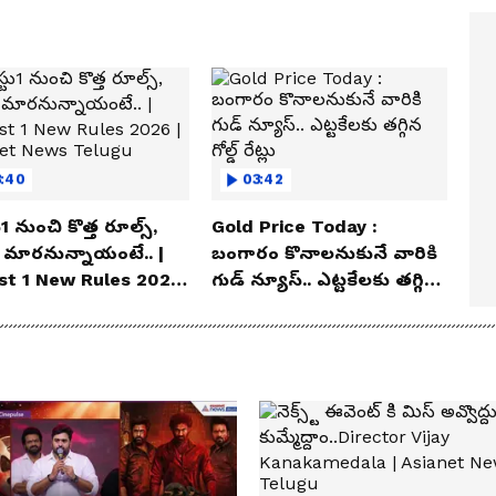
3:40
03:42
1 నుంచి కొత్త రూల్స్,
Gold Price Today :
 మారనున్నాయంటే.. |
బంగారం కొనాలనుకునే వారికి
st 1 New Rules 2026
గుడ్ న్యూస్.. ఎట్టకేలకు తగ్గిన
ianet News Telugu
గోల్డ్ రేట్లు