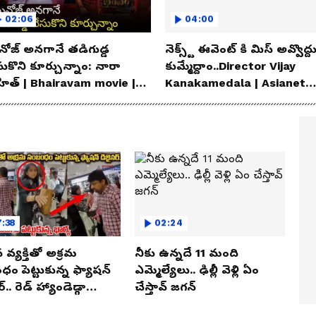
02:06
04:00
ోజ్ అనగానే తడిగుడ్డ
నెక్స్ట్ ఈవెంట్ కి మిస్ అవ్వొద్ద
సుకొని కూర్చున్నాం: నారా
కుమ్మేద్దాం..Director Vijay
హిత్ | Bhairavam movie |
Kanakamedala | Asianet
ianet News Telugu
News Telugu
:38
02:24
న వ్యక్తితో అక్రమ
నీకు ఉన్నదే 11 మంది
ం పెట్టుకున్న ఫ్యాషన్
ఎమ్మెల్యేలు.. ఢిల్లీ వెళ్లి ఏం
్.. రెడ్ హ్యాండెడ్గా
చేస్తావ్ జగన్
ున్న భార్య.