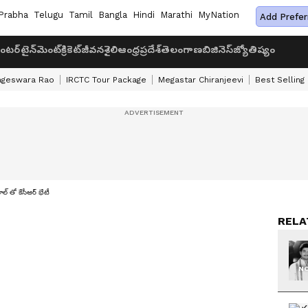
Prabha
Telugu
Tamil
Bangla
Hindi
Marathi
MyNation
Add Prefer
ంటర్‌టైన్‌మెంట్
క్రికెట్
జీవనశైలి
ఆంధ్రప్రదేశ్
తెలంగాణ
బిజినెస్
జ్యోతిష్యం
ageswara Rao
IRCTC Tour Package
Megastar Chiranjeevi
Best Selling
వాల్ తో కేసీఆర్ భేటీ
RELA
NO