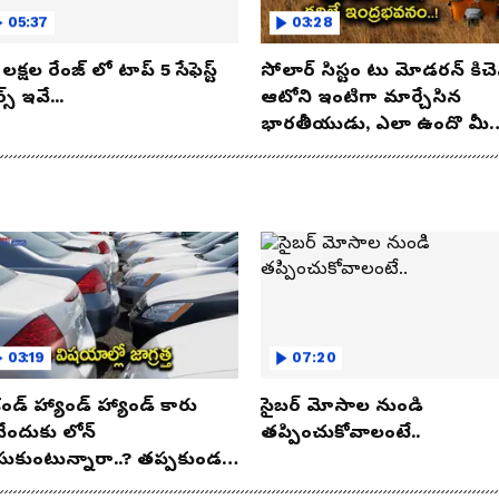
05:37
03:28
లక్షల రేంజ్ లో టాప్ 5 సేఫెస్ట్
సోలార్ సిస్టం టు మోడరన్ కిచె
్స్ ఇవే...
ఆటోని ఇంటిగా మార్చేసిన
భారతీయుడు, ఎలా ఉందొ మీ
ఒక లుక్కేయండి
03:19
07:20
కండ్ హ్యాండ్ హ్యాండ్ కారు
సైబర్ మోసాల నుండి
నేందుకు లోన్
తప్పించుకోవాలంటే..
సుకుంటున్నారా..? తప్పకుండ
విషయాలు తెలుసుకోండి..!