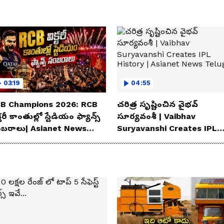
03:19
04:55
B Champions 2026: RCB
చరిత్ర సృష్టించిన వైభవ్
్టరీ కాంతుల్లో స్టేడియం ఫ్యాన్స్
సూర్యవంశీ | Vaibhav
బరాలు| Asianet News
Suryavanshi Creates IPL
lugu
History | Asianet News
Telugu