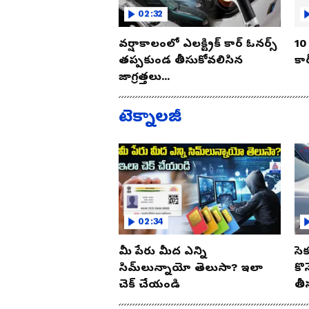
02:32
వర్షాకాలంలో ఎలక్ట్రిక్ కార్ ఓనర్స్
10 
తప్పకుండ తీసుకోవలిసిన
కార
జాగ్రత్తలు...
టెక్నాలజీ
02:34
మీ పేరు మీద ఎన్ని
సె
సిమ్‌లున్నాయో తెలుసా? ఇలా
కొ
చెక్ చేయండి
తీ
ఈ 