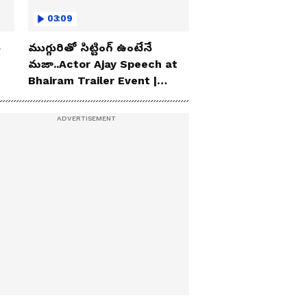
03:09
ు
ముగ్గురితో సిట్టింగ్ ఉంటేనే
మజా..Actor Ajay Speech at
Bhairam Trailer Event |
Asianet News Telugu