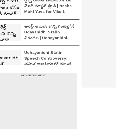
డ్రగ్స్ రహిత సమాజం కోసం
మోదీ మాస్టర్ ప్లాన్ | Nasha
Mukt Yuva for Viksit
Bharat Explained
అరెస్ట్ అయిన కొన్ని గంటల్లోనే
Udayanidhi Stalin
విడుదల | Udhayanidhi
Stalin Released Within
Hours
Udhayanidhi Stalin
Speech Controversy:
తమిళ రాజకీయాల్లో డబుల్
మీనింగ్ డైలాగ్ ల రచ్చ |
Asianet Telugu
బీహార్‍లో బీజేపీకి షాక్..
కమలం ఓడిపోవడానికి
కారణమిదే | Prashant
Kishor | Bihar By
Election Result
బీహార్ రాజకీయాల్లో 30ఏళ్ల
BJP కోట బద్దలు ప్రశాంత్
కిషోర్ చారిత్రక విజయం|
Prashant Kishor victory