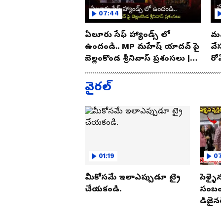
07:44
ఏలూరు సేఫ్ హ్యాండ్స్ లో
మన
ఉందండి.. MP మహేష్ యాదవ్ పై
వే
బెల్లంకొండ శ్రీనివాస్ ప్రశంసలు |
రో
Asianet Telugu
As
వైరల్
01:19
07
మీకోసమే ఇలాఎప్పుడూ ట్రై
పెళ్ళై
చేయకండి.
సంబంధ
డిజైనర
పట్టుక