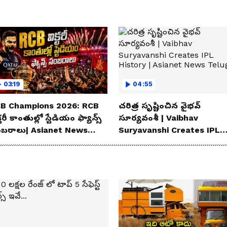
03:19
04:55
B Champions 2026: RCB
చరిత్ర సృష్టించిన వైభవ్
్టరీ కాంతుల్లో స్టేడియం ఫ్యాన్స్
సూర్యవంశీ | Vaibhav
బరాలు| Asianet News
Suryavanshi Creates IPL
lugu
History | Asianet News
Telugu