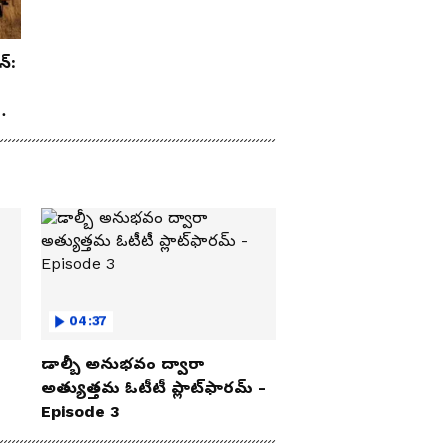
న్:
రూ
04:37
డాల్బీ అనుభవం ద్వారా
అత్యుత్తమ ఓటీటీ ప్లాట్‌ఫారమ్ -
Episode 3