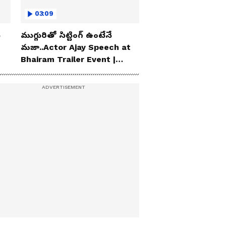
03:09
ు
ముగ్గురితో సిట్టింగ్ ఉంటేనే
మజా..Actor Ajay Speech at
Bhairam Trailer Event |
Asianet News Telugu