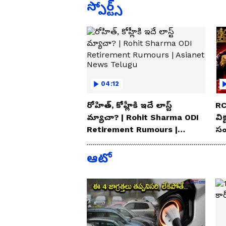
స్పోర్ట్స్
04:12
రోహిత్, కోహ్లీకి ఇదే లాస్ట్
RC
మ్యాచా? | Rohit Sharma ODI
విక
Retirement Rumours |
సం
Asianet News Telugu
Te
ఆటో