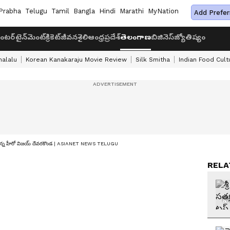
Prabha
Telugu
Tamil
Bangla
Hindi
Marathi
MyNation
Add Prefer
ంటర్‌టైన్‌మెంట్
క్రికెట్
జీవనశైలి
ఆంధ్రప్రదేశ్
తెలంగాణ
బిజినెస్
జ్యోతిష్యం
halalu
Korean Kanakaraju Movie Review
Silk Smitha
Indian Food Cult
ో పాల్గొన్న హీరో విజయ్ దేవరకొండ | ASIANET NEWS TELUGU
RELA
NO