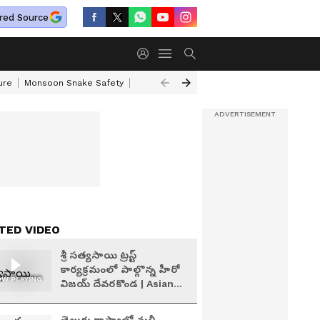
red Source
ure
Monsoon Snake Safety
Akkineni Nageswara Rao
IRCTC Tour Pac
TED VIDEO
శ్రీ సత్యసాయి ట్రస్ట్
కార్యక్రమంలో పాల్గొన్న హీరో
W PLAYING
విజయ్ దేవరకొండ | Asianet
News Telugu