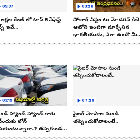
05:37
03:28
లక్షల రేంజ్ లో టాప్ 5 సేఫెస్ట్
సోలార్ సిస్టం టు మోడరన్ కిచె
్స్ ఇవే...
ఆటోని ఇంటిగా మార్చేసిన
భారతీయుడు, ఎలా ఉందొ మీ
ఒక లుక్కేయండి
03:19
07:20
కండ్ హ్యాండ్ హ్యాండ్ కారు
సైబర్ మోసాల నుండి
నేందుకు లోన్
తప్పించుకోవాలంటే..
సుకుంటున్నారా..? తప్పకుండ
విషయాలు తెలుసుకోండి..!