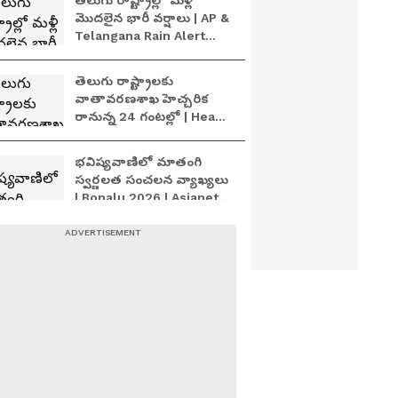
తెలుగు రాష్ట్రాల్లో మళ్లీ
మొదలైన భారీ వర్షాలు | AP &
Telangana Rain Alert
Today
తెలుగు రాష్ట్రాలకు
వాతావరణశాఖ హెచ్చరిక
రానున్న 24 గంటల్లో | Heavy
Rain Alert for AP &
Telangana
భవిష్యవాణిలో మాతంగి
స్వర్ణలత సంచలన వ్యాఖ్యలు
| Bonalu 2026 | Asianet
News Telugu
Heavy Rains: హైదరాబాద్
లో దంచి కొడుతున్న వర్షం
ఏపీకి పొంచి ఉన్న వరద
ముప్పు | Andhra Pradesh
Weather
Heavy Rains: హైదరాబాద్
లో దంచి కొడుతున్న వర్షం
ఏపీకి పొంచి ఉన్న వరద
ముప్పు | Andhra Pradesh
Weather