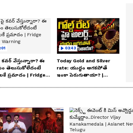
:01
03:43
 పై కవర్ వేస్తున్నారా? ఈ
Today Gold and Silver
ం తెలుసుకోలేదంటే
rate: యుద్ధం ఆగకపోతే
ాలకే ప్రమాదం | Fridge
ఇంకా పెరుగుతాయా? |
r Warning
Asianet News Telugu