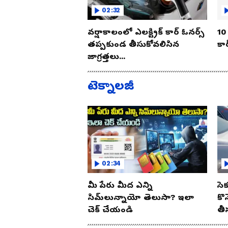
02:32
వర్షాకాలంలో ఎలక్ట్రిక్ కార్ ఓనర్స్
10 
తప్పకుండ తీసుకోవలిసిన
కార
జాగ్రత్తలు...
టెక్నాలజీ
02:34
మీ పేరు మీద ఎన్ని
సె
సిమ్‌లున్నాయో తెలుసా? ఇలా
కొ
చెక్ చేయండి
తీ
ఈ 