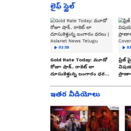
లైఫ్ స్టైల్
02:55
03
Gold Rate Today: మూడో
ఫ్రిజ్
రోజూ షాక్.. రాకెట్ లా
విషయ
దూసుకెళ్తున్న బంగారం ధరలు
ప్రాణ
| Asianet News Telugu
Cove
ఇతర వీడియోలు