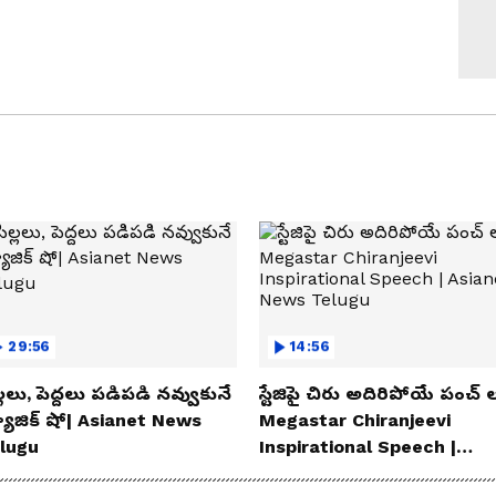
29:56
14:56
్లలు, పెద్దలు పడిపడి నవ్వుకునే
స్టేజిపై చిరు అదిరిపోయే పంచ్ ల
యాజిక్ షో| Asianet News
Megastar Chiranjeevi
lugu
Inspirational Speech |
Asianet News Telugu