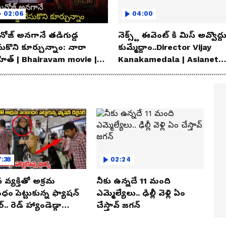
02:06
04:00
ోజ్ అనగానే తడిగుడ్డ
నెక్స్ట్ ఈవెంట్ కి మిస్ అవ్వొద్ద
సుకొని కూర్చున్నాం: నారా
కుమ్మేద్దాం..Director Vijay
హిత్ | Bhairavam movie |
Kanakamedala | Asianet
ianet News Telugu
News Telugu
:38
02:24
న వ్యక్తితో అక్రమ
నీకు ఉన్నదే 11 మంది
ం పెట్టుకున్న ఫ్యాషన్
ఎమ్మెల్యేలు.. ఢిల్లీ వెళ్లి ఏం
్.. రెడ్ హ్యాండెడ్గా
చేస్తావ్ జగన్
ున్న భార్య.