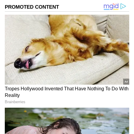
DOWNLOAD APP
గ‌త శుక్ర‌వారం రైల్వేశాఖ మైసూర్ పాలకుడి పేరు మీద ఉన్న