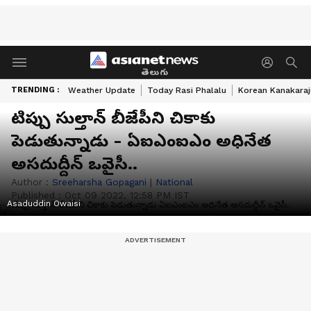
తెలుగు
TRENDING :
Weather Update
Today Rasi Phalalu
Korean Kanakaraj
టిప్పు సుల్తాన్ బీజేపీని చికాకు
పెడుతున్నాడు - ఏఐఎంఐఎం అధినేత
అస‌దుద్దీన్ ఒవైసీ..
Author :
Sreeharsha Gopagani
|
National
Published :
Oct 09 2022, 12:58 PM IST
Asaduddin Owaisi