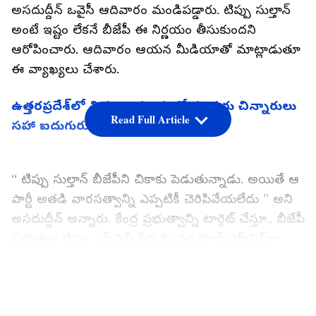
అసదుద్దీన్ ఒవైసీ ఆదివారం మండిపడ్డారు. టిప్పు సుల్తాన్
అంటే ఇష్టం లేకనే బీజేపీ ఈ నిర్ణయం తీసుకుందని
ఆరోపించారు. ఆదివారం ఆయ‌న మీడియాతో మాట్లాడుతూ
ఈ వ్యాఖ్య‌లు చేశారు.
ఉత్తరప్రదేశ్‌లో విద్యుదాఘాతంతో ముగ్గురు చిన్నారులు
Read Full Article
సహా ఐదుగురు దుర్మరణం
‘‘ టిప్పు సుల్తాన్ బీజేపీని చికాకు పెడుతున్నాడు. అయితే ఆ
పార్టీ అతడి వారసత్వాన్ని ఎప్పటికీ చెరిపివేయలేదు ’’ అని
అసదుద్దీన్ అన్నారు. కేంద్ర ప్రభుత్వాన్ని టార్గెట్ చేస్తూ.. బీజేపీ
ప్రభుత్వం టిప్పు ఎక్స్‌ప్రెస్ పేరును వడయార్ ఎక్స్‌ప్రెస్‌గా
మార్చిందని అన్నారు. ‘‘ టిప్పుపై బీజేపీ భగ్గుమంది.
ఎందుకంటే టిప్పు బ్రిటీష్ ప్రభువులపై మూడు యుద్ధాలు
LATEST VIDEOS
చేశాడు. రైలు పేరును బీజేపీ మార్చినా టిప్పు వారసత్వాన్ని