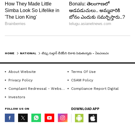
HOME
NATIONAL
టిప్పు సుల్తాన్ బీజేపీని చికాకు పెడుతున్నాడు - ఏఐఎంఐఎం అధినేత అస‌దుద్దీన్ ఒవైసీ..
About Website
Terms Of Use
Privacy Policy
CSAM Policy
Complaint Redressal - Website
Compliance Report Digital
Investors
FOLLOW US ON
DOWNLOAD APP
© Copyright 2026 Asianxt Digital Technologies Private Limited (Formerly
known as Asianet News Media & Entertainment Private Limited) | All Rights