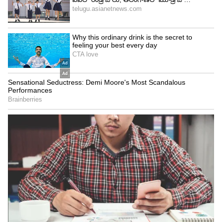
సుల్తాన్ శ్రీరంగపట్టణానికి ముస్లిం పాలకుడు. ఆయ‌న బ్రిటిష్
పాల‌కుల‌తో పోరాడి మరణించారు.