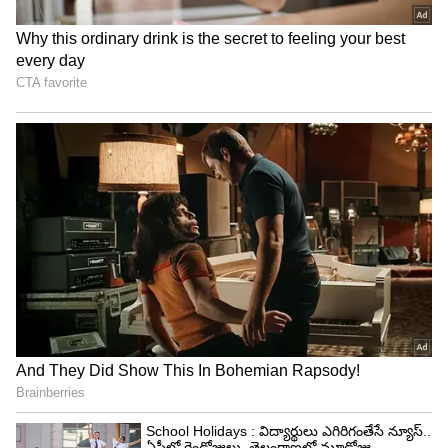
అయితే ముస్లిం రాజు పేరుపై ఉన్న రైలును హిందూ
రాజవంశం పేరుపైకి మార్చ‌డం ప‌ట్ల కొన్ని వ‌ర్గాల నుంచి
అధికార బీజేపీ విమ‌ర్శ‌లు వ‌చ్చాయి. కాషాయీకరణ
ఎజెండాగానే ఇవి జ‌రుగుతున్నాయ‌ని ఆరోప‌ణ‌లు
వెల్లువెత్తాయి. కాగా.. ప్రస్తుత కర్ణాటకలోని పూర్వపు మైసూర్
రాజ్యానికి వడయార్లు హిందూ పాలకులుగా ఉండగా, టిప్పు