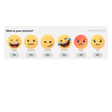
ఎప్పటికీ తుడిచిపెట్టలేదు’’ అన్నారు.
ABOUT THE AUTHOR
Sreeharsha Gopagani
SG
Follow Us