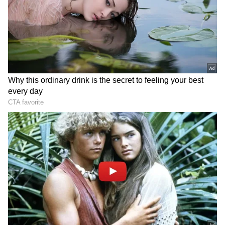
రైలు టిప్పు సూపర్‌ఫాస్ట్ పేరును వడయార్ ఎక్స్‌ప్రెస్‌గా
మార్చింది. ఈ రైలు పేరు మార్పుపై కర్ణాటకలో రాజకీయ
దుమారం చెలరేగింది. సమాజంలో విద్వేషాలు పెంచేందుకు
బీజేపీ రాజకీయాలు చేస్తోందని కాంగ్రెస్ ఆరోపించింది. ఈ
రైలు పేరు మార్చాలంటూ మైసూరు బీజేపీ ఎంపీ ప్రతాప్
సింహా రైల్వే శాఖకు జూలైలో లేఖ రాయడంతో రైల్వే శాఖ ఈ
నిర్ణ‌యం తీసుకుంది. ఆయ‌న రైల్వే మంత్రికి చేసిన
RECOMMENDED STORIES
విజ్ఞప్తిలో.. వడయార్లు తమ రాజ్యంలో రైల్వే మౌలిక
సదుపాయాలకు విపరీతంగా సహకరించార‌ని పేర్కొన్నారు.
మ‌రోసారి డీఎంకే అధ్యక్షుడిగా ఎంకే స్టాలిన్.. రెండోసారి
ఏకగ్రీవం
తమిళనాడు బడ్జెట్ విజయ్
వెనకా, ముందు ఎస్కార్ట్ రైళ్లు..