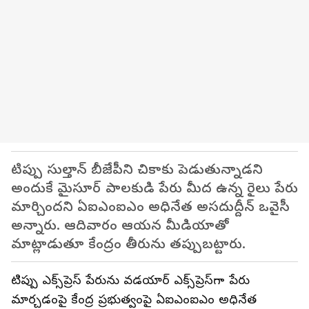
టిప్పు సుల్తాన్ బీజేపీని చికాకు పెడుతున్నాడని
అందుకే మైసూర్ పాలకుడి పేరు మీద ఉన్న రైలు పేరు
మార్చిందని ఏఐఎంఐఎం అధినేత అస‌దుద్దీన్ ఒవైసీ
అన్నారు. ఆదివారం ఆయన మీడియాతో
మాట్లాడుతూ కేంద్రం తీరును తప్పుబట్టారు.
టిప్పు ఎక్స్‌ప్రెస్ పేరును వడయార్ ఎక్స్‌ప్రెస్‌గా పేరు
మార్చడంపై కేంద్ర ప్రభుత్వంపై ఏఐఎంఐఎం అధినేత