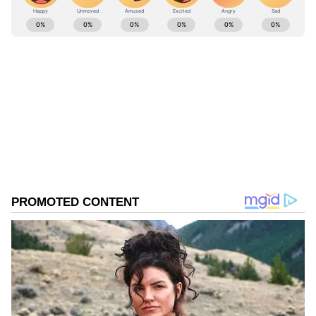
ABOUT THE AUTHOR
Sreeharsha Gopagani
SG
Follow Us