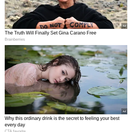
DOWNLOAD APP
‘‘ఇది త్వరలో జరగాలి. పార్లమెంట్, రాష్ట్ర శాసనసభ,
ప్రజావేదికల్లో డీఎంకే చిరకాల డిమాండ్ ఇది. దీంతో
తమిళనాడు యువతే కాకుండా అనేక ఇతర భారతీయ
రాష్ట్రాల యువత తమ తమ భాషల్లో పరీక్షలు రాయవచ్చు.
కేవలం హిందీ, ఇంగ్లిష్ లో ప్రావీణ్యంతో అవకాశాలను
తగ్గించవద్దు’’ అని తెలిపారు. సీఏపీఎఫ్ పరీక్షలను 13
ప్రాంతీయ భాషల్లో నిర్వహించాలని కేంద్రం నిర్ణయించిందని,
తమ డిమాండ్ కు సానుకూల ఫలితం వచ్చిందని చెప్పారు.