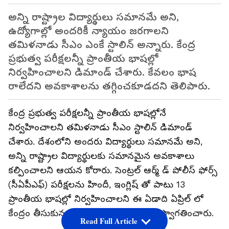
అన్ని రాష్ట్రాల విద్యార్థులు సమానమే అని,
ఉద్యోగాల్లో అందరికీ న్యాయం జరగాలని
తమిళనాడు సీఎం ఎంకే స్టాలిన్ అన్నారు. కేంద్ర
ప్రభుత్వ పరీక్షలన్నీ ప్రాంతీయ భాషల్లో
నిర్వహించాలని డిమాండ్ చేశారు. కేవలం భాష
రాలేదని అవకాశాలను తగ్గించకూడదని తెలిపారు.
కేంద్ర ప్రభుత్వ పరీక్షలన్నీ ప్రాంతీయ భాషల్లోనే
నిర్వహించాలని తమిళనాడు సీఎం స్టాలిన్ డిమాండ్
చేశారు. దేశంలోని అందరు విద్యార్థులు సమానమే అని,
అన్ని రాష్ట్రాల విద్యార్థులకు సమానమైన అవకాశాలు
కల్పించాలని ఆయన కోరారు. సెంట్రల్ ఆర్మ్ డ్ పోలీస్ ఫోర్స్
(సీఏపీఎఫ్) పరీక్షలను హిందీ, ఇంగ్లిష్ తో పాటు 13
ప్రాంతీయ భాషల్లో నిర్వహించాలని ఈ ఏడాది ఏప్రిల్ లో
కేంద్రం తీసుకున్న నిర్ణయాన్ని ముఖ్యమంత్రి స్వాగతించారు.
Read Full Article