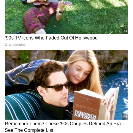
PM Modi: కేవ‌లం ప్ర‌శ్నించ‌డ‌మే
గుజరాత్‌లో వింత ఘటన అలల్లా
కాదు.. దేశ యువ‌త‌కు ప్ర‌ధాని
ఎగసి పడుతున్న బావి నీళ్లు |
మోదీ సూచన
Virparada village | Gujarat
mysterious well
LATEST VIDEOS
‘‘భారతదేశం రాష్ట్రాల సమాఖ్య. కాబట్టి అన్ని రాష్ట్రాల
చీరను నేసిన సీఎం చంద్రబాబు | CM
యువతకు సమాన అవకాశాలు రావాలి. మొట్టమొదటగా
Chandrababu Chirala tour | Asianet
మా డిమాండ్ కు సానుకూల ఫలితం లభించింది. అన్ని కేంద్ర
Telugu
ప్రభుత్వ పరీక్షలను అన్ని ప్రాంతీయ భాషల్లో నిర్వహించాలని
గళం విప్పుదాం. ఇందులో మనం గెలుస్తాం.’’ అని ఆయన
బంగాళాఖాతంలో అల్పపీడనం...ఇక ఏపీలో
పేర్కొన్నారు.
దంచుడే | Asianet News Telugu