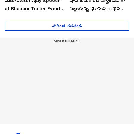
మజా..Actor Ajay Speech
షాప్ ఓపెన్ రెడ్ హ్యాండెడ్ గా
at Bhairam Trailer Event |
పట్టుకున్న భూమన అభినయ్|
Asianet News Telugu
Asianet News Telugu
మరింత చదవండి