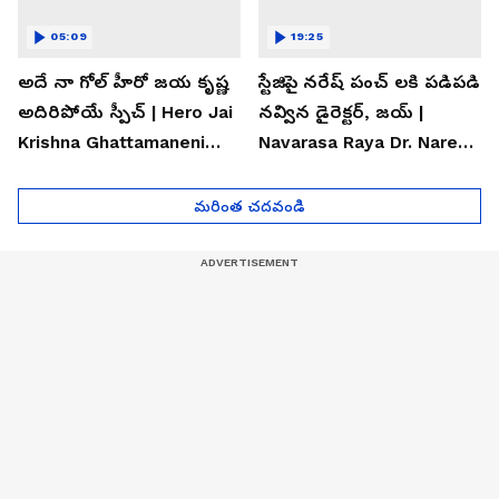
05:09
19:25
అదే నా గోల్ హీరో జయ కృష్ణ
స్టేజిపై నరేష్ పంచ్ లకి పడిపడి
అదిరిపోయే స్పీచ్ | Hero Jai
నవ్విన డైరెక్టర్, జయ్ |
Krishna Ghattamaneni
Navarasa Raya Dr. Naresh
Speech
VK Funny Speech
మరింత చదవండి