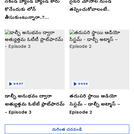
సెకండ్ హ్యాండ్ హ్యాండ్ కారు
సైబర్ మోసాల నుండి
కొనేందుకు లోన్
తప్పించుకోవాలంటే..
తీసుకుంటున్నారా..?
తప్పకుండ ఈ విషయాలు
తెలుసుకోండి..!
04:37
04:50
డాల్బీ అనుభవం ద్వారా
తదుపరి స్థాయి ఆడియో
అత్యుత్తమ ఓటీటీ ప్లాట్‌ఫారమ్
సిస్టమ్ - డాల్బీ అట్మాస్ –
- Episode 3
Episode 2
మరింత చదవండి