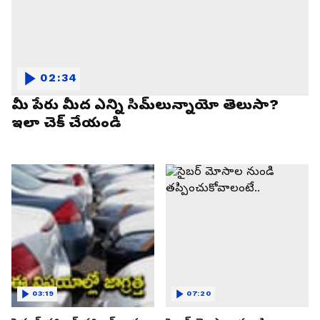
02:34
మీ పేరు మీద ఎన్ని సిమ్‌లున్నాయో తెలుసా?
ఇలా చెక్ చేయండి
03:19
07:20