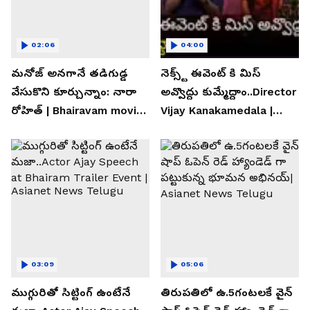
02:06
04:00
మనోజ్ అనగానే తడిగుడ్డ
నెక్స్ట్ ఈవెంట్ కి మిస్
వేసుకొని కూర్చున్నాం: నారా
అవ్వొద్దు కుమ్మేద్దాం..Director
రోహిత్ | Bhairavam movie |
Vijay Kanakamedala |
Asianet News Telugu
Asianet News Telugu
03:09
05:06
ముగ్గురితో సిట్టింగ్ ఉంటేనే
తిరుపతిలో ఉ.5గంటలకే వైన్