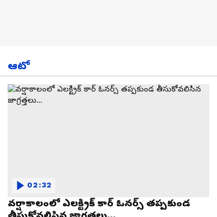
ఆటో
02:32
వర్షాకాలంలో ఎలక్ట్రిక్ కార్ ఓనర్స్ తప్పకుండ
తీసుకోవలిసిన జాగ్రత్తలు...