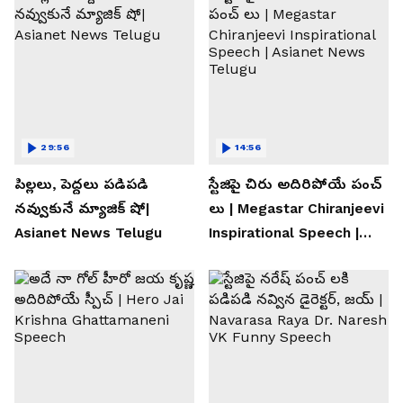
29:56
14:56
పిల్లలు, పెద్దలు పడిపడి
స్టేజిపై చిరు అదిరిపోయే పంచ్
నవ్వుకునే మ్యాజిక్ షో|
లు | Megastar Chiranjeevi
Asianet News Telugu
Inspirational Speech |
Asianet News Telugu