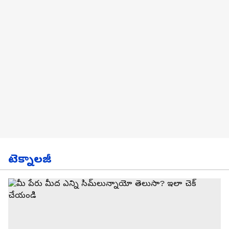
టెక్నాలజీ