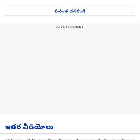
Asianet News Telugu
ఎంతో తెలుసా? | Asianet
News Telugu
మరింత చదవండి
ఇతర వీడియోలు