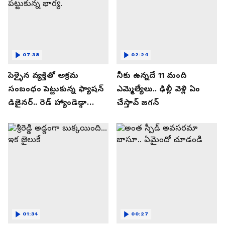
07:38
02:24
పెళ్ళైన వ్యక్తితో అక్రమ
నీకు ఉన్నదే 11 మంది
సంబంధం పెట్టుకున్న ఫ్యాషన్
ఎమ్మెల్యేలు.. ఢిల్లీ వెళ్లి ఏం
డిజైనర్.. రెడ్ హ్యాండెడ్గా
చేస్తావ్ జగన్
పట్టుకున్న భార్య.
01:34
00:27