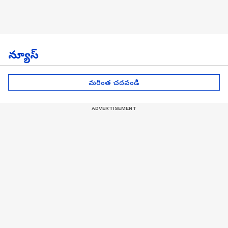
న్యూస్
మరింత చదవండి