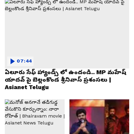
07:44
ఏలూరు సేఫ్ హ్యాండ్స్ లో ఉందండి.. MP మహేష్
యాదవ్ పై బెల్లంకొండ శ్రీనివాస్ ప్రశంసలు |
Asianet Telugu