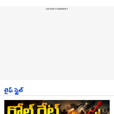
లైఫ్ స్టైల్