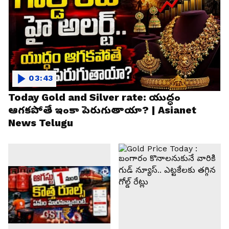
03:43
Today Gold and Silver rate: యుద్ధం
ఆగకపోతే ఇంకా పెరుగుతాయా? | Asianet
News Telugu