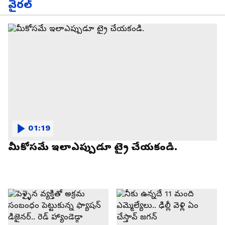
వైరల్
01:19
మీకోసమే ఇలాఎప్పుడూ ట్రై చేయకండి.