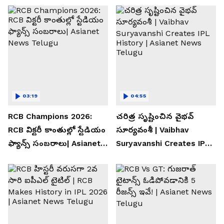
03:19
04:55
RCB Champions 2026:
చరిత్ర సృష్టించిన వైభవ్
RCB విక్టరీ కాంతుల్లో స్టేడియం
సూర్యవంశీ | Vaibhav
ఫ్యాన్స్ సంబరాలు| Asianet
Suryavanshi Creates IPL
News Telugu
History | Asianet News
Telugu