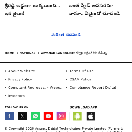
శ్రీరెడ్డి అడ్డంగా బుక్కయింది...
అంత స్పీడ్ అవసరమా
ఇక జైలుకే
బాసూ.. ఏమైందో చూడండి
మరింత చదవండి
HOME
NATIONAL
WAYANAD LANDSLIDE: కన్నీళ్లు పెట్టించే సిసి టీవీ దృశ్యాలు వయనాడ్ వరదలు | ASIANET NEWS TELUGU
About Website
Terms Of Use
Privacy Policy
CSAM Policy
Complaint Redressal - Website
Compliance Report Digital
Investors
FOLLOW US ON
DOWNLOAD APP
© Copyright 2026 Asianxt Digital Technologies Private Limited (Formerly