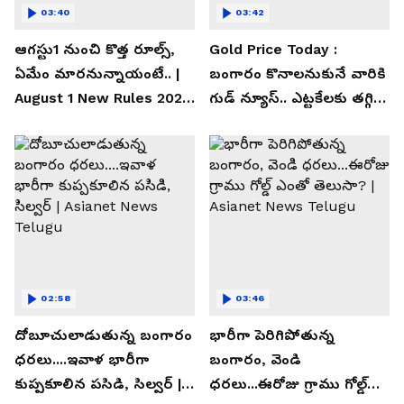
03:40
03:42
ఆగస్టు1 నుంచి కొత్త రూల్స్,
Gold Price Today :
ఏమేం మారనున్నాయంటే.. |
బంగారం కొనాలనుకునే వారికి
August 1 New Rules 2026
గుడ్ న్యూస్.. ఎట్టకేలకు తగ్గిన
| Asianet News Telugu
గోల్డ్ రేట్లు
02:58
03:46
దోబూచులాడుతున్న బంగారం
భారీగా పెరిగిపోతున్న
ధరలు....ఇవాళ భారీగా
బంగారం, వెండి
కుప్పకూలిన పసిడి, సిల్వర్ |
ధరలు...ఈరోజు గ్రాము గోల్డ్