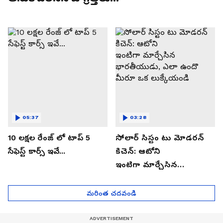
05:37
03:28
10 లక్షల రేంజ్ లో టాప్ 5
సోలార్ సిస్టం టు మోడరన్
సేఫెస్ట్ కార్స్ ఇవే...
కిచెన్: ఆటోని
ఇంటిగా మార్చేసిన
భారతీయుడు, ఎలా ఉందొ
మీరూ ఒక లుక్కేయండి
మరింత చదవండి