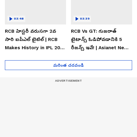
03:48
03:39
RCB హిస్టరీ వరుసగా 2వ
RCB Vs GT: గుజరాత్
సారి ఐపీఎల్ టైటిల్ | RCB
టైటాన్స్ ఓడిపోవడానికి 5
Makes History in IPL 2026
రీజన్స్ ఇవే! | Asianet News
| Asianet News Telugu
Telugu
మరింత చదవండి