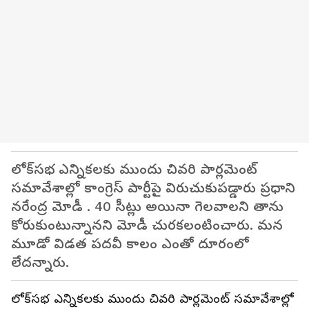
లోక్‌సభ ఎన్నికలకు ముందు చివరి పార్లమెంట్
సమావేశాల్లో కాంగ్రెస్ పార్టీపై విరుచుకుపడ్డారు ప్రధాని
నరేంద్ర మోడీ . 40 సీట్లు అయినా గెలవాలని తాను
కోరుకుంటున్నానని మోడీ చురకలంటించారు. మన
మూడో విడత పదవీ కాలం ఎంతో దూరంలో
లేదన్నారు.
లోక్‌సభ ఎన్నికలకు ముందు చివరి పార్లమెంట్ సమావేశాల్లో