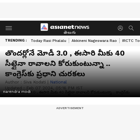
తెలుగు
TRENDING :
Today Rasi Phalalu
Akkineni Nageswara Rao
IRCTC To
తొందర్లోనే మోడీ 3.0 , ఈసారి మీకు 40
సీట్లైనా రావాలని కోరుకుంటున్నా ..
కాంగ్రెస్‌కు ప్రధాని చురకలు
Author :
Siva Kodati
|
National
Updated :
Feb 07 2024, 05:16 PM IST
narendra modi