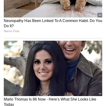
భారత్‌ను సాధించాలని అనుకుంటున్నామని.. 20వ
శతాబ్ధపు ఆలోచనలకు స్థానం లేదన్నారు.
రిజర్వేషన్లకు వ్యతిరేకమని పండిట్ జవహర్‌లాల్ నెహ్రూ
ముఖ్యమంత్రులకు ఆ రోజుల్లో లేఖలు రాశారని.. ఎస్సీ, ఎస్టీ,
ఓబీసీలకు రిజర్వేషన్లు వస్తే ప్రభుత్వ ప్రమాణాలు
పడిపోతాయని నెహ్రూజీ భావించారని మోడీ గుర్తుచేశారు.
ఈ ఉదాహరణలను బట్టి కాంగ్రెస్ మనస్తత్వం అర్ధం
చేసుకోవచ్చునని.. ఏడు దశాబ్దాలుగా జమ్మూ కాశ్మీర్‌లో
ఎస్సీ, ఎస్టీ, ఓబీసీలకు హక్కులు కల్పించలేదని ఆర్టికల్ 370
రద్దు తర్వాతే వారికి ఆ హక్కులు లభించాయని ప్రధాని
తెలిపారు. ఆదివాసీలు, వెనుకబడిన తరగతులకు
చెందినవారి పిల్లలు డాక్టర్లు, ఇంజనీర్లు అయినప్పుడు కొత్త
వాతావరణం ఏర్పడుతుందని మోడీ వెల్లడించారు.