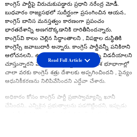
కాంగ్రెస్ పార్టీపై విరుచుకుపడ్డారు ప్రధాని నరేంద్ర మోడీ.
బుధవారం రాజ్యసభలో సుదీర్ఘంగా ప్రసంగించిన ఆయన..
కాంగ్రెస్ బానిస మనస్తత్వం కారణంగా ప్రపంచం
భారతదేశాన్ని అణగదొక్కడానికి దారితీసిందన్నారు.
కాంగ్రెస్‌వి కాలం చెల్లిన సిద్ధాంతాలని , విపక్షాల దుస్ధితికి
కాంగ్రెస్సే జవాబుదారీ అన్నారు. కాంగ్రెస్ పార్టీవన్నీ పనికిరాని
ఆలోచనలని.. ఉత్తరం, దక్షిణం పేరుతో దేశాన్ని విడదీయాలని
Read Full Article
చూస్తున్నారని మోడీ దుయ్యబట్టారు. మన దేశ భూభాగాల్లో
చాలా వరకు కాంగ్రెస్ శత్రు దేశాలకు అప్పగించిందని , సైన్యం
ఆధునికీకరణను నిలిపివేసిందని ఎద్దేవా చేశారు.
అధికారం కోసం కాంగ్రెస్ పార్టీ ప్రజాస్వామ్యాన్ని ఖూనీ
చేసిందని.. ఎన్నికైన ప్రభుత్వాలను పడగొట్టిందని, ఇప్పుడు
ఆ పార్టీ మనకు జాతీయ భద్రత గురించి మాకు పాఠాలు
చెబుతోందని కౌంటరిచ్చారు. కాంగ్రెస్ పార్టీలో వారి
LATEST VIDEOS
నాయకులు, విధానాలకు ఎలాంటి గ్యారంటీ లేదని..