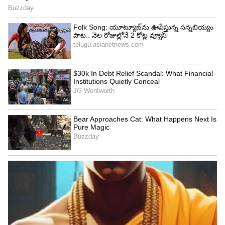
పేదలకు ₹ 5 లక్షల వరకు ఉచిత చికిత్స, మందులలో 80
శాతం రాయితీ , కిసాన్ సమ్మాన్‌ నిధి పథకం , పక్కా ఇళ్ల
నిర్మాణ పథకం , నల్‌సే జల్‌ యోజన కొనసాగుతుందని,
మరుగుదొడ్లు నిర్మిస్తామని ఆయన హామీ ఇచ్చారు. మన