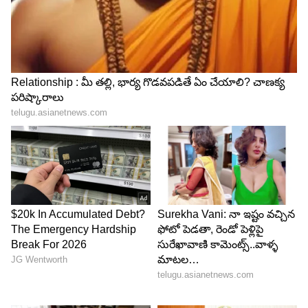
మూడో విడత పదవీ కాలం ఎంతో దూరంలో లేదు.
కొంతమంది మోడీ 3.0 అని పిలుస్తున్నారు.. మోడీ 3.0 విక్షిత్
భారత్ పునాదిని బలోపేతం చేస్తుందని నరేంద్ర మోడీ
తెలిపారు.