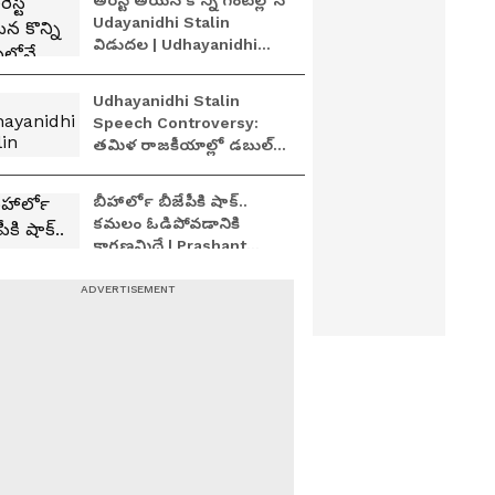
అరెస్ట్ అయిన కొన్ని గంటల్లోనే
Udayanidhi Stalin
విడుదల | Udhayanidhi
Stalin Released Within
Hours
Udhayanidhi Stalin
Speech Controversy:
తమిళ రాజకీయాల్లో డబుల్
మీనింగ్ డైలాగ్ ల రచ్చ |
Asianet Telugu
బీహార్‍లో బీజేపీకి షాక్..
కమలం ఓడిపోవడానికి
కారణమిదే | Prashant
Kishor | Bihar By
Election Result
బీహార్ రాజకీయాల్లో 30ఏళ్ల
BJP కోట బద్దలు ప్రశాంత్
కిషోర్ చారిత్రక విజయం|
Prashant Kishor victory
త్వరలో ప్లాస్టిక్ నోట్లు...ఇక
పాత నోట్లు బ్యాన్ చేస్తారా? |
Plastic Currency in India