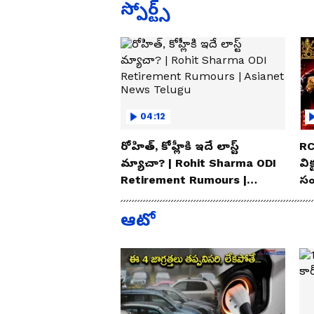
స్పోర్ట్స్
04:12
రోహిత్, కోహ్లీకి ఇదే లాస్ట్
RC
మ్యాచా? | Rohit Sharma ODI
విక
Retirement Rumours |
సం
Asianet News Telugu
Te
ఆటో