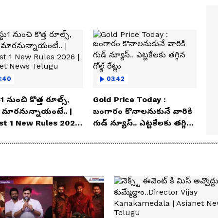
3:40
03:42
1 నుంచి కొత్త రూల్స్,
Gold Price Today :
 మారనున్నాయంటే.. |
బంగారం కొనాలనుకునే వారికి
st 1 New Rules 2026
గుడ్ న్యూస్.. ఎట్టకేలకు తగ్గిన
ianet News Telugu
గోల్డ్ రేట్లు