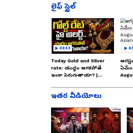
లైఫ్ స్టైల్
03:43
0
Today Gold and Silver
ఆగస్టు
rate: యుద్ధం ఆగకపోతే
ఏమేం
ఇంకా పెరుగుతాయా? |
Augu
Asianet News Telugu
| As
ఇతర వీడియోలు