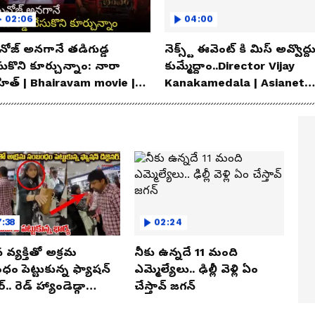
02:06
04:00
ోజ్ అనగానే తడిగుడ్డ
నెక్స్ట్ ఈవెంట్ కి మిస్ అవ్వొద్ద
సుకొని కూర్చున్నాం: నారా
కుమ్మేద్దాం..Director Vijay
హిత్ | Bhairavam movie |
Kanakamedala | Asianet
ianet News Telugu
News Telugu
:38
02:24
న వ్యక్తితో అక్రమ
నీకు ఉన్నదే 11 మంది
ం పెట్టుకున్న ఫ్యాషన్
ఎమ్మెల్యేలు.. ఢిల్లీ వెళ్లి ఏం
్.. రెడ్ హ్యాండెడ్గా
చేస్తావ్ జగన్
ున్న భార్య.