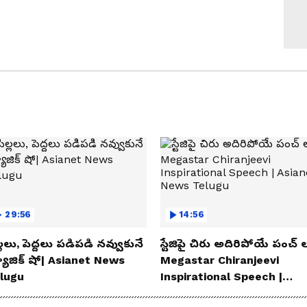
29:56
14:56
్లలు, పెద్దలు పడిపడి నవ్వుకునే
స్టేజిపై చిరు అదిరిపోయే పంచ్ ల
యాజిక్ షో| Asianet News
Megastar Chiranjeevi
lugu
Inspirational Speech |
Asianet News Telugu