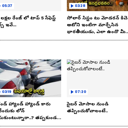
05:37
03:28
లక్షల రేంజ్ లో టాప్ 5 సేఫెస్ట్
సోలార్ సిస్టం టు మోడరన్ కిచె
్స్ ఇవే...
ఆటోని ఇంటిగా మార్చేసిన
భారతీయుడు, ఎలా ఉందొ మీ
ఒక లుక్కేయండి
03:19
07:20
కండ్ హ్యాండ్ హ్యాండ్ కారు
సైబర్ మోసాల నుండి
నేందుకు లోన్
తప్పించుకోవాలంటే..
సుకుంటున్నారా..? తప్పకుండ
విషయాలు తెలుసుకోండి..!