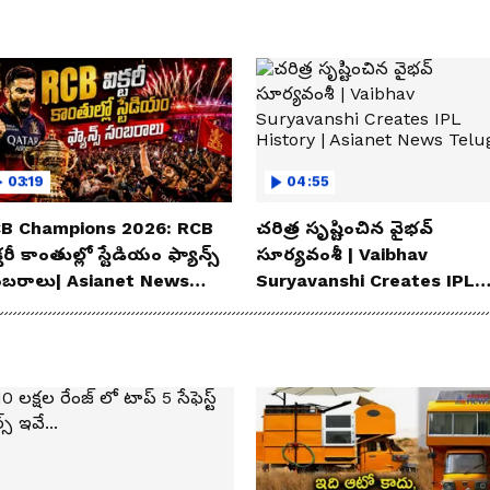
03:19
04:55
B Champions 2026: RCB
చరిత్ర సృష్టించిన వైభవ్
్టరీ కాంతుల్లో స్టేడియం ఫ్యాన్స్
సూర్యవంశీ | Vaibhav
బరాలు| Asianet News
Suryavanshi Creates IPL
lugu
History | Asianet News
Telugu