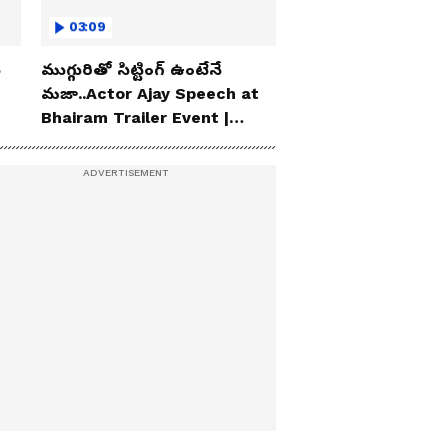
03:09
ు
ముగ్గురితో సిట్టింగ్ ఉంటేనే
మజా..Actor Ajay Speech at
Bhairam Trailer Event |
Asianet News Telugu