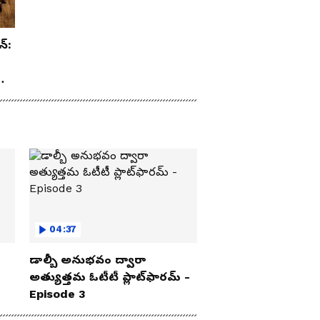
న్:
రూ
04:37
డాల్బీ అనుభవం ద్వారా
అత్యుత్తమ ఓటీటీ ప్లాట్‌ఫారమ్ -
Episode 3