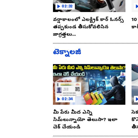
02:32
వర్షాకాలంలో ఎలక్ట్రిక్ కార్ ఓనర్స్
10 
తప్పకుండ తీసుకోవలిసిన
కార
జాగ్రత్తలు...
టెక్నాలజీ
02:34
మీ పేరు మీద ఎన్ని
సె
సిమ్‌లున్నాయో తెలుసా? ఇలా
కొ
చెక్ చేయండి
తీ
ఈ 