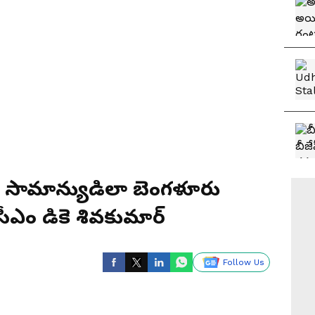
సామాన్యుడిలా బెంగళూరు
సీఎం డికె శివకుమార్
Follow Us