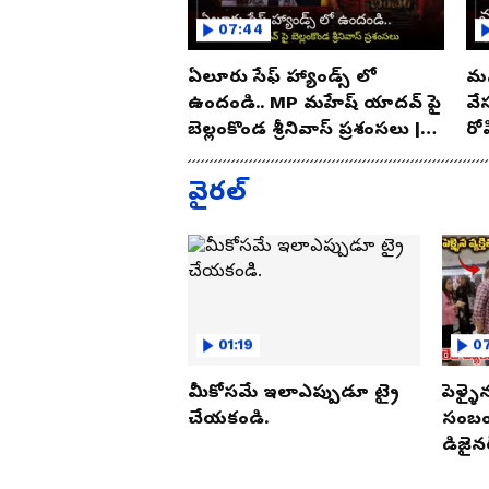
07:44
ఏలూరు సేఫ్ హ్యాండ్స్ లో
మన
ఉందండి.. MP మహేష్ యాదవ్ పై
వే
బెల్లంకొండ శ్రీనివాస్ ప్రశంసలు |
రో
Asianet Telugu
As
వైరల్
01:19
07
మీకోసమే ఇలాఎప్పుడూ ట్రై
పెళ్ళై
చేయకండి.
సంబంధ
డిజైనర
పట్టుక