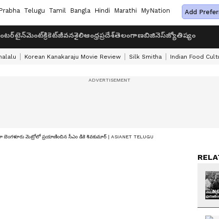
Prabha
Telugu
Tamil
Bangla
Hindi
Marathi
MyNation
Add Prefer
ంటర్‌టైన్‌మెంట్
క్రికెట్
జీవనశైలి
ఆంధ్రప్రదేశ్
తెలంగాణ
బిజినెస్
జ్యోతిష్యం
halalu
Korean Kanakaraju Movie Review
Silk Smitha
Indian Food Cult
ెంగళూరు మెట్రోలో ప్రయాణించిన సీఎం డికె శివకుమార్ | ASIANET TELUGU
RELA
NO