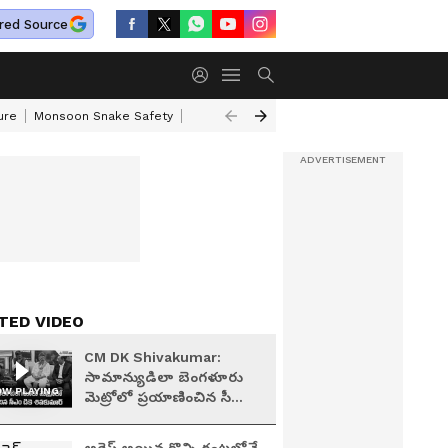
red Source
ure
Monsoon Snake Safety
Akkineni Nageswara Rao
IRCTC Tour Pac
TED VIDEO
CM DK Shivakumar:
సామాన్యుడిలా బెంగళూరు
W PLAYING
మెట్రోలో ప్రయాణించిన సీఎం
డికె శివకుమార్ | Asianet
Telugu