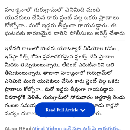
హర్యానాలో గురుగ్రామ్‌లో ఎనిమిది మంది
యువకులు చేసిన కారు స్టంట్ వల్ల ఒకరు ప్రాణాలు
కోల్పోగా.. మరో ఇద్దరు తీవ్రంగా గాయపడ్డారు. ఈ
ఘటనకు కారణమైన వారిని పోలీసులు అరెస్ట్ చేశారు
ఇటీవలి కాలంలో కొందరు యూట్యూబ్ వీడియోల కోసం ,
ఇన్‌‌స్టా రీల్స్ కోసం ప్రమాదకరమైన స్టంట్స్ చేసి ప్రాణాల
మీదకు తెచ్చుకుంటున్నారు.. లేదంటే ఎదుటివారిని బలి
తీసుకుంటున్నారు. తాజాగా హర్యానాలో గురుగ్రామ్‌లో
ఎనిమిది మంది యువకులు చేసిన కారు స్టంట్ వల్ల ఒకరు
ప్రాణాలు కోల్పోగా.. మరో ఇద్దరు తీవ్రంగా గాయపడ్డారు.
వివరాల్లోకి వెళితే.. గురుగ్రామ్‌లో సోమవారం అర్ధరాత్రి రెండు
గంటల సమయంలో ఎనిమిది యువకులు మూడు కార్లతో
Read Full Article
మద్యం దుకాణం వద్ద ప్రమాదకర స్టంట్స్ చేశారు.
ALso REad:
Viral Video: ఒకే స్కూట‌ర్ పై ఆరుగురు..