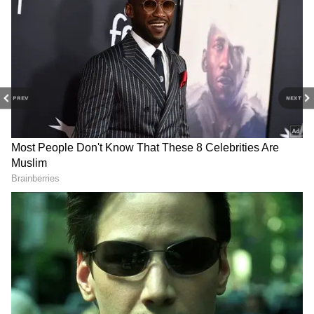
PREV
NEXT
Kalki bhagwan: ఈ ఫొటోలో
PM Modi: కేవ‌లం ప్ర‌శ్నించ‌డ‌మే
ఉంది ఎవ‌రో గుర్తు ప‌ట్టారా.?
కాదు.. దేశ యువ‌త‌కు ప్ర‌ధాని
ఇంత‌కీ వీళ్లు ఏమై పోయారు.?
మోదీ సూచన
గుజరాత్‌లో వింత ఘటన అలల్లా
డాలర్లు వస్తాయి కానీ...