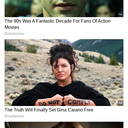
ఎగసి పడుతున్న బావి నీళ్లు |
అమెరికాలో అందరి బతుకూ ఇదే!
Virparada village | Gujarat
| US vs India Minimum
mysterious well
Wage | Asianet News Telugu
LATEST VIDEOS
చీరను నేసిన సీఎం చంద్రబాబు | CM
Chandrababu Chirala tour | Asianet
Telugu
బంగాళాఖాతంలో అల్పపీడనం...ఇక ఏపీలో
దంచుడే | Asianet News Telugu