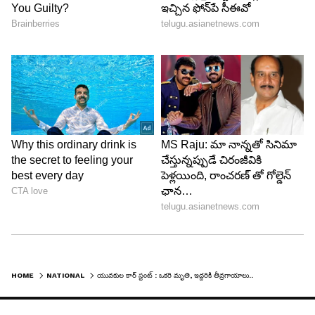
HOME
NATIONAL
యువకుల కార్ స్టంట్ : ఒకరి మృతి, ఇద్దరికి తీవ్రగాయాలు.. పోలీసుల అదుపులో ఎనిమిది మంది