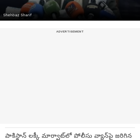
Shehbaz Sharif
పాకిస్థాన్ లక్కీ మార్వాట్‌లో పోలీసు వ్యాన్‌పై జరిగిన