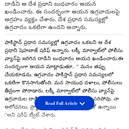
దాడిని ఆ దేశ ప్రధాని బుధవారం ఆయన
ఖండించారు. ఈ సందర్భంగా ఆయన ఉగ్రవాదులపై
ఆగ్రహం వ్యక్తం చేశారు. దేశ ప్రధాన సమస్యల్లో
ఉగ్రవాదం ఒకటిగా ఉందని అన్నారు.
పాకిస్థాన్ ప్రధాన సమస్యల్లో ఉగ్రవాదం ఒకటని ఆ దేశ
ప్రధాని షెహబాజ్ షరీఫ్ అన్నారు. లక్కీ మార్వాట్‌లో పోలీసు
వ్యాన్‌పై జరిగిన దాడిని బుధవారం ఆయన ఖండించారు.ఈ
సందర్భంగా ఆయన మాట్లాడుతూ.. ‘‘ మనం తప్పు
చేయకూడదు. ఉగ్రవాదం పాకిస్తాన్ ప్రధాన సమస్యలలో
ఒకటిగా కొనసాగుతోంది. మన సాయుధ దళాలు, పోలీసులు
తీవ్రంగా పోరాడారు. లక్కీ మార్వాట్‌లో పోలీసు వ్యాన్‌పై
ఉగ్రవాదుల దాడిని ఖండించడానికి మాటలు సరిపోవు. నా
Read Full Article
ఆలోచనలు, ప్రార్థనలు మృతుల కుటుంబాలతో ఉన్నాయి
’’అని షరీఫ్ ట్వీట్ చేశారు.