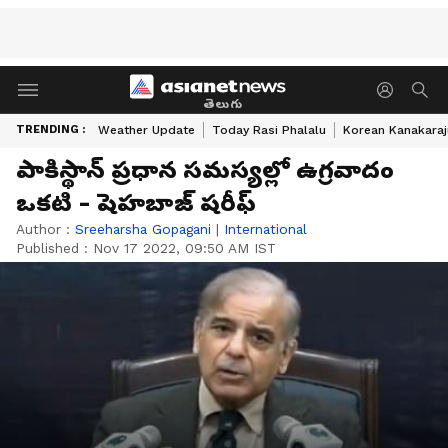
తెలుగు
TRENDING :
Weather Update
Today Rasi Phalalu
Korean Kanakaraj
పాకిస్థాన్ ప్రధాన సమస్యల్లో ఉగ్రవాదం
ఒకటి - షెహబాజ్ షరీఫ్
Author :
Sreeharsha Gopagani
|
International
Published :
Nov 17 2022, 09:50 AM IST