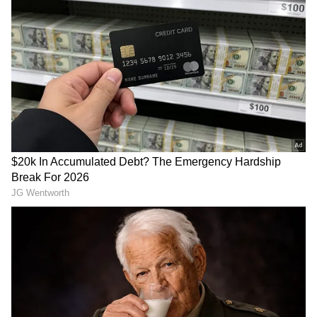
చీరను నేసిన సీఎం చంద్రబాబు | CM
Chandrababu Chirala tour | Asianet
Telugu
బంగాళాఖాతంలో అల్పపీడనం...ఇక ఏపీలో
దంచుడే | Asianet News Telugu
కాగా.. దేశంలోని వాయువ్య ప్రాంతంలో ఇటీవలి కాలంలో
దాడులు పెరగడం వల్ల ఒక దశాబ్దానికి పైగా మిలిటెన్సీ,
హింస మళ్లీ పుంజుకుంటుందనే భయాన్ని కలిగిస్తోంది.
ఖైబర్ పఖ్తుంఖ్వాలోని స్వాత్‌లో తెహ్రిక్-ఇ-తాలిబాన్
పాకిస్తాన్ (TTP) పునరుజ్జీవనం 2000ల ప్రారంభంలో
రక్తపాత కాలాన్ని గుర్తుకు తెచ్చింది.