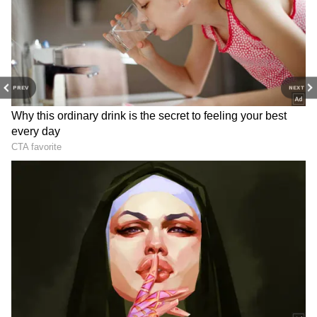
PREV
NEXT
గుజరాత్‌లో వింత ఘటన అలల్లా
డాలర్లు వస్తాయి కానీ...
ఎగసి పడుతున్న బావి నీళ్లు |
అమెరికాలో అందరి బతుకూ ఇదే!
Virparada village | Gujarat
| US vs India Minimum
mysterious well
Wage | Asianet News Telugu
తమిళనాడు బడ్జెట్ విజయ్
వెనకా, ముందు ఎస్కార్ట్ రైళ్లు..
ఆసక్తికర కేటాయింపులు | Tamil
మధ్యలో రాష్ట్రపతి కోసం ప్రత్యేక