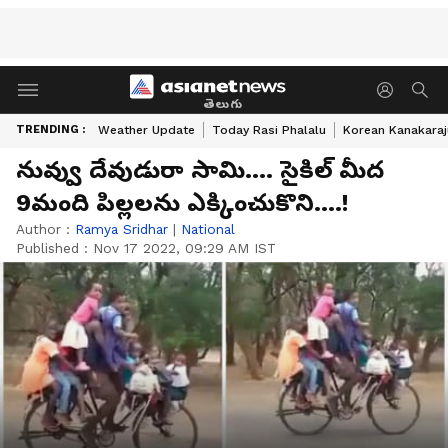
తెలుగు
TRENDING :
Weather Update
Today Rasi Phalalu
Korean Kanakaraj
నువ్వు దేవుడురా సామి.... సైకిల్ మీద
9మంది పిల్లలను ఎక్కించుకొని....!
Author :
Ramya Sridhar
|
National
Published :
Nov 17 2022, 09:29 AM IST