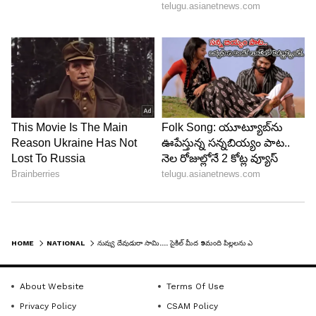
HOME
NATIONAL
నువ్వు దేవుడురా సామి.... సైకిల్ మీద 9మంది పిల్లలను ఎక్కించుకొని....!
About Website
Terms Of Use
Privacy Policy
CSAM Policy