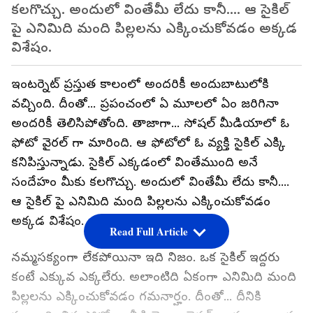
కలగొచ్చు. అందులో వింతేమీ లేదు కానీ.... ఆ సైకిల్
పై ఎనిమిది మంది పిల్లలను ఎక్కించుకోవడం అక్కడ
విశేషం.
ఇంటర్నెట్ ప్రస్తుత కాలంలో అందరికీ అందుబాటులోకి
వచ్చింది. దీంతో... ప్రపంచంలో ఏ మూలలో ఏం జరిగినా
అందరికీ తెలిసిపోతోంది. తాజాగా... సోషల్ మీడియాలో ఓ
ఫోటో వైరల్ గా మారింది. ఆ ఫోటోలో ఓ వ్యక్తి సైకిల్ ఎక్కి
కనిపిస్తున్నాడు. సైకిల్ ఎక్కడంలో వింతేముంది అనే
సందేహం మీకు కలగొచ్చు. అందులో వింతేమీ లేదు కానీ....
ఆ సైకిల్ పై ఎనిమిది మంది పిల్లలను ఎక్కించుకోవడం
అక్కడ విశేషం.
Read Full Article
నమ్మసక్యంగా లేకపోయినా ఇది నిజం. ఒక సైకిల్ ఇద్దరు
కంటే ఎక్కువ ఎక్కలేరు. అలాంటిది ఏకంగా ఎనిమిది మంది
పిల్లలను ఎక్కించుకోవడం గమనార్హం. దీంతో... దీనికి