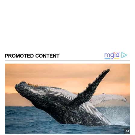
ఆసియానెట్‌లో జర్నలిస్ట్‌గా పని చేస్తున్నారు. ప్రస్తుతం, లైఫ్‌స్టైల్
విభాగాన్ని లీడ్ చేస్తున్నారు. ఇంతకు ముందు ఈనాడులో పని
చేశారు. ఈనాడు జర్నలిజం స్కూల్లో జర్నలిజం శిక్షణ పొందారు.
వైరల్ న్యూస్
Follow Us
దీనికి ఇప్పటి వరకు 150వేల వ్యూస్ రావడం విశేషం. ఇక ఈ
వీడియోకి నెటిజన్ల రియాక్షన్ అయితే మామూలుగా లేదు.
పిల్లలు సైకిల్ మీద ఎక్కిన విదానం చూస్తే ఎవరైనా షాక్
అవ్వాల్సిందే. ముందు, వెనక... ఒకరి ముందు మరొకరు ,
సైకిల్ తొక్కుతున్న వ్యక్తి భుజాలపై కూడా ఎక్కడం
గమనార్హం. ఇంత మంది అతని పిల్లలేనా అని కొందరు