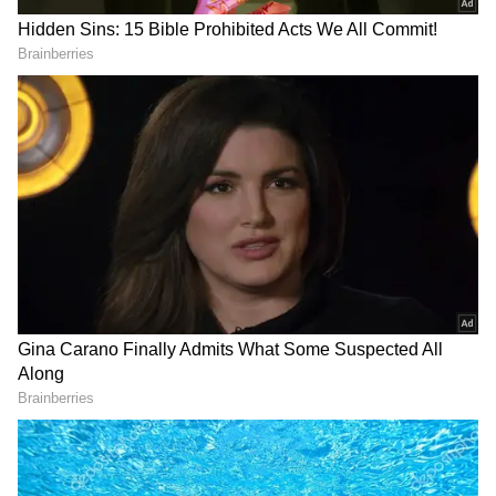
Nadu CM Vijay Mega Budget
రైలు. ఇదొక న‌డిచే రాజ‌భ‌వ‌నం
2026
LATEST VIDEOS
చీరాల పర్యటన లో స్వయంగా చీరను నేసిన
సీఎం చంద్రబాబు | CM Chandrababu
Chirala tour | Asianet Telugu
గుజరాత్‌లో వింత ఘటన అలల్లా ఎగసి
పడుతున్న బావి నీళ్లు | Virparada village |
Gujarat mysterious well