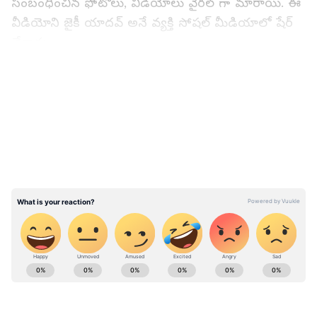
సంబంధించిన ఫోటోలు, వీడియోలు వైరల్ గా మారాయి. ఈ
వీడియోని జైకీ యాదవ్ అనే వ్యక్తి సోషల్ మీడియాలో షేర్
చేశాడు.
LATEST VIDEOS
ABOUT THE AUTHOR
ramya Sridhar
RS
పది సంవత్సరాలుగా జర్నలిజంలో ఉన్నారు. 2017 నుండి