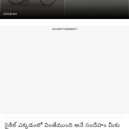
children
సైకిల్ ఎక్కడంలో వింతేముంది అనే సందేహం మీకు