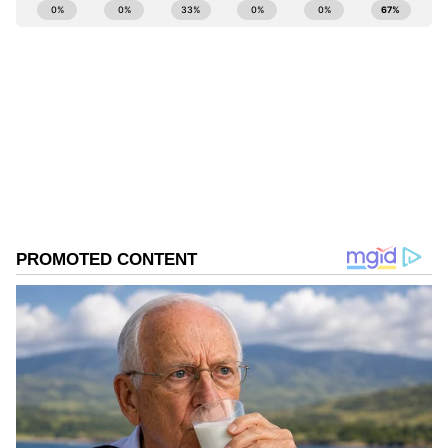
ABOUT THE AUTHOR
సారవంతం చేస్తుంది.
Kavitha G
KG
8 సంవత్సరాలుగా జర్నలిజంలో ఉన్నారు. 2016లో ఈటీవీతో కెరీర్
ప్రారంభించారు. ప్రస్తుతం ఏసియానెట్‌లో ఫ్రీలాన్స్ జర్నలిస్ట్‌గా పని
చేస్తున్నారు.
తోటపని
జీవనశైలి
ఏషియానెట్ న్యూస్
Follow Us