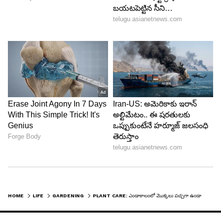
HOME
LIFE
GARDENING
PLANT CARE: ఎండాకాలంలో మొక్కలు పచ్చగా ఉండాలంటే ఈ టిప్స్ ఫాలో కావాల్సిందే!