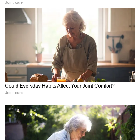
మజ్జిగ స్ప్రే
మజ్జిగలో ఉండే మంచి బ్యాక్టీరియా, మొక్కల ఆకులను
రోగాల బారి నుంచి కాపాడుతుంది. మొక్కలను ఆరోగ్యంగా
ఉంచడంలో ఈ స్ప్రే చాలా ప్రభావవంతంగా పనిచేస్తుంది.
దీన్ని తయారు చేయడానికి, ఒక లీటర్ మజ్జిగకు మూడు
రెట్లు నీళ్లు కలపాలి. ఈ మిశ్రమాన్ని ఆకులపై స్ప్రే చేయాలి.
ఇది ఫంగల్ ఇన్ఫెక్షన్లను తగ్గించి, మొక్కలకు చల్లదనాన్ని