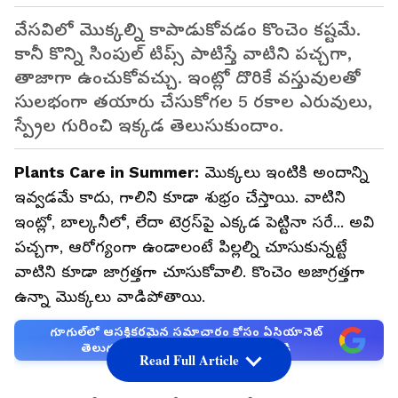
వేసవిలో మొక్కల్ని కాపాడుకోవడం కొంచెం కష్టమే.
కానీ కొన్ని సింపుల్ టిప్స్ పాటిస్తే వాటిని పచ్చగా,
తాజాగా ఉంచుకోవచ్చు. ఇంట్లో దొరికే వస్తువులతో
సులభంగా తయారు చేసుకోగల 5 రకాల ఎరువులు,
స్ప్రేల గురించి ఇక్కడ తెలుసుకుందాం.
Plants Care in Summer:
మొక్కలు ఇంటికి అందాన్ని
ఇవ్వడమే కాదు, గాలిని కూడా శుభ్రం చేస్తాయి. వాటిని
ఇంట్లో, బాల్కనీలో, లేదా టెర్రస్‌పై ఎక్కడ పెట్టినా సరే... అవి
పచ్చగా, ఆరోగ్యంగా ఉండాలంటే పిల్లల్ని చూసుకున్నట్టే
వాటిని కూడా జాగ్రత్తగా చూసుకోవాలి. కొంచెం అజాగ్రత్తగా
ఉన్నా మొక్కలు వాడిపోతాయి.
గూగుల్‌లో ఆసక్తికరమైన సమాచారం కోసం ఏసియానెట్
తెలుగు ను మీ ఫ్రిఫర్డ్ సోర్స్ గా ఎంచుకోండి
Read Full Article