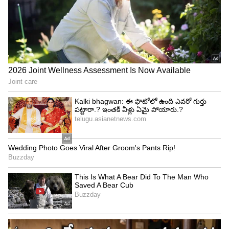
ఇస్తుంది.
కంపోస్ట్ టీ
మన వంటింటి వ్యర్థాలతో తయారుచేసిన కంపోస్ట్‌ను 24
నుంచి 48 గంటల పాటు నీళ్లలో నానబెడితే కంపోస్ట్ టీ రెడీ
అవుతుంది. ఈ ద్రవ ఎరువును వడగట్టి మొక్కల వేళ్ల దగ్గర
పోయవచ్చు లేదా ఆకులపై స్ప్రే చేయవచ్చు. ఇది మొక్కలకు
వెంటనే పోషణ అందించి, వేసవిలో కూడా ఆరోగ్యంగా
పెరిగేలా చేస్తుంది.