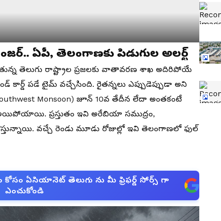
జర్.. ఏపీ, తెలంగాణకు పిడుగుల అలర్ట్
ున్న తెలుగు రాష్ట్రాల ప్రజలకు వాతావరణ శాఖ అదిరిపోయే
డ్ కార్డ్ పడే టైమ్ వచ్చేసింది. రైతన్నలు ఎప్పుడెప్పుడా అని
(Southwest Monsoon) జూన్ 10వ తేదీన లేదా అంతకంటే
అయిపోయాయి. ప్రస్తుతం ఇవి అరేబియా సముద్రం,
ొస్తున్నాయి. వచ్చే రెండు మూడు రోజుల్లో ఇవి తెలంగాణలో ఫుల్
సం ఏసియానెట్ తెలుగు ను మీ ఫ్రిఫర్డ్ సోర్స్ గా
ఎంచుకోండి