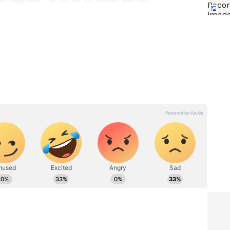
ుతుపవనాలు ఈసారి ఎల్ నినో ఎఫెక్ట్ వల్ల కొంచెం లేట్‌గా
వల్ల ఈ ఏడాది వర్షాలు తక్కువగా ఉంటాయని మొదట్లో అందరూ
 వచ్చిన సడెన్ ఛేంజెస్ వల్ల గంటకు 200 కిలోమీటర్ల వేగంతో
ిందూ మహాసముద్రం మీదుగా భూమధ్య రేఖ వైపు దూసుకొస్తూ
వాతావరణంలో తేమను పెంచుతూ రుతుపవనాలకు ఫుల్ బూస్టప్
ు ఉంటాయని వాతావరణ నిపుణులు అంచనా వేస్తున్నారు.
w
8th Pay Commission:
జర్లకు
ఉద్యోగులకు పండగేనా? 8వ వేతన
కొచ్చిన
సంఘంపై అదిరిపోయే అప్‌డేట్ !
టో