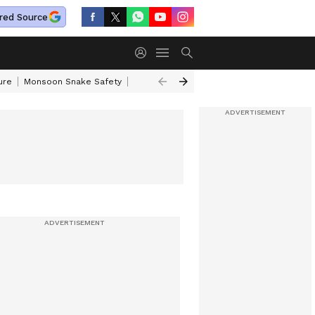
red Source
ure
Monsoon Snake Safety
Akkineni Nageswara Rao
IRCTC Tour Pac