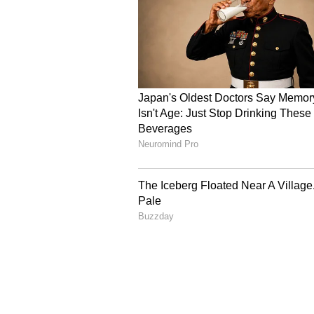
4
6
Image Credit :
Getty
తెలంగాణలో భారీ వర్షాలు