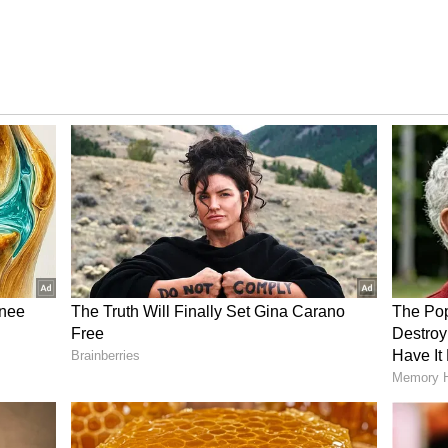
 సంకేతాలు
ణాలు చాలా ఫాస్ట్‌గా మారిపోతున్నాయి. నైరుతి, పశ్చిమ
విస్తరిస్తున్నాయి. దీనివల్ల ఉపరితల ఆవర్తనాలు ఏర్పడ్డాయి.
న అల్పపీడనం ఏర్పడే సిగ్నల్స్ కనిపిస్తున్నాయి. అక్కడ
ఈదురుగాలులు వీస్తున్నాయి. ఈ అల్పపీడనం గనుక ఒక షేప్‌కు
షాలు నెక్స్ట్ లెవెల్‌లో ఉండబోతున్నాయి.