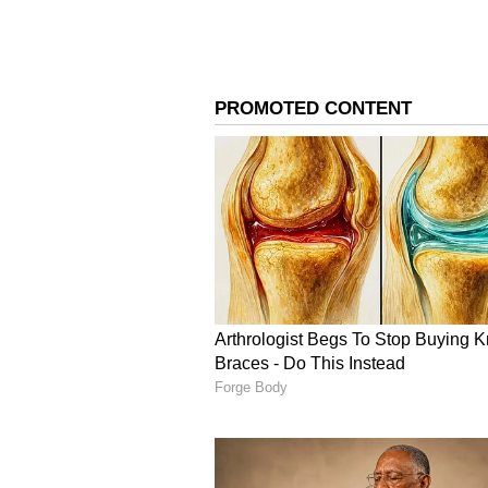
Image Credit :
Gemini AI
బంగాళాఖాతంలో అల్పపీడన
ప్రస్తుతం బంగాళాఖాతంలో వాతావరణ సమీకర
మధ్య భాగాల్లో నైరుతి గాలులు స్ట్రాంగ్‌గా 
తమిళనాడు పక్కన, శ్రీలంక చుట్టూ ఒక బలమై
గంటకు 50 నుంచి 75 కిలోమీటర్ల వేగంతో 
వస్తే, దీని ఎఫెక్ట్ వల్ల ఏపీ, తెలంగాణలో వర్