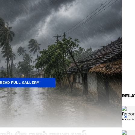
READ FULL GALLERY
RELA
టార్కిటికా రాకాసి గాలుల బూస్ట్