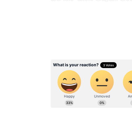
సాధారణంగా జూన్ ఒకటో తేదీనే రావాల్సిన ర
జూన్ 4న కేరళను తాకాయి. ఈ ఎల్ నినో 
తెగ టెన్షన్ పడ్డారు. కానీ అంటార్కిటికాలో
రాకాసి గాలులు పుట్టుకొచ్చాయి. ఇవి హ
ఎల్ నినో వేడిని ఐస్ చేసేస్తున్నాయి. 
ఇస్తున్నాయి. దీంతో ఈసారి భారీ వర్షాల
Related Articles
Google Messages Ne
Feature: ఆండ్రాయిడ్ యూ
గుడ్ న్యూస్.. గూగుల్ తీసు
ట్యాప్ టు డ్రాఫ్ట్ ఫీచర్ ఏం
తెలుసా?