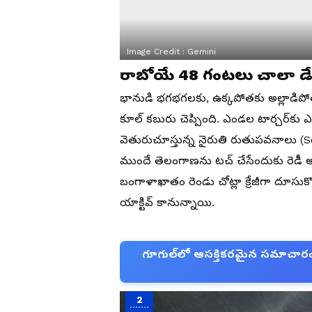
Image Credit :
Gemini
రాబోయే 48 గంటలు చాలా డేం
భానుడి భగభగలకు, ఉక్కపోతకు అల్లాడిపోత
కూల్ కబురు చెప్పింది. ఎండల టార్చర్‌కు ఎం
వెతురుచూస్తున్న నైరుతి రుతుపవనాలు 
ముందే తెలంగాణను టచ్ చేసేందుకు రెడీ 
బంగాళాఖాతం రెండు చోట్లా క్రేజీగా దూసుక
యాక్టివ్ కానున్నాయి.
గూగుల్‌లో ఆసక్తికరమైన సమాచారం కో
2