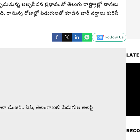
తున్న అల్పపీడన ప్రభావంతో తెలుగు రాష్ట్రాల్లో వానలు
ి. రానున్న రోజుల్లో పిడుగులతో కూడిన భారీ వర్షాలు కురిసే
Follow Us
LATE
RECO