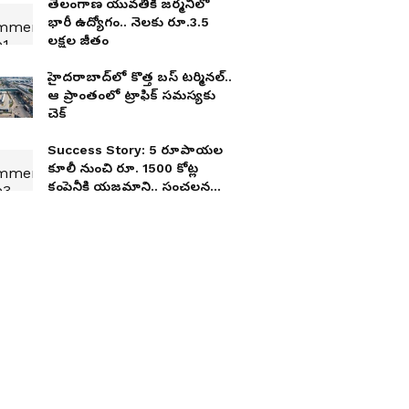
తెలంగాణ యువతికి జర్మనీలో
భారీ ఉద్యోగం.. నెలకు రూ.3.5
లక్షల జీతం
హైద‌రాబాద్‌లో కొత్త బ‌స్ ట‌ర్మిన‌ల్‌..
ఆ ప్రాంతంలో ట్రాఫిక్ స‌మ‌స్య‌కు
చెక్
Success Story: 5 రూపాయల
కూలీ నుంచి రూ. 1500 కోట్ల
కంపెనీకి యజమాని.. సంచలన
సక్సెస్ స్టోరీ