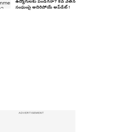
ఉద్యోగులకు పండగేనా? 8వ వేతన
సంఘంపై అదిరిపోయే అప్‌డేట్ !