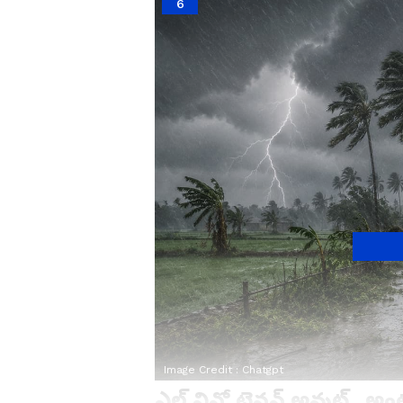
6
Image Credit :
Chatgpt
ఎల్ నినో టెన్షన్ అవుట్.. అం