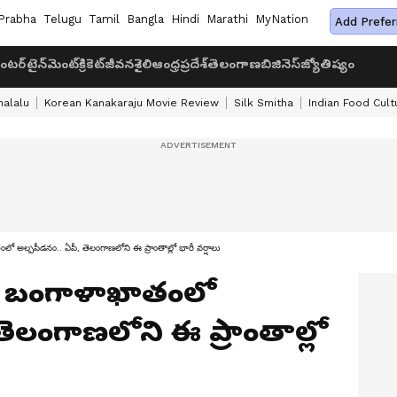
Prabha
Telugu
Tamil
Bangla
Hindi
Marathi
MyNation
Add Prefer
ంటర్‌టైన్‌మెంట్
క్రికెట్
జీవనశైలి
ఆంధ్రప్రదేశ్
తెలంగాణ
బిజినెస్
జ్యోతిష్యం
halalu
Korean Kanakaraju Movie Review
Silk Smitha
Indian Food Cult
్పపీడనం.. ఏపీ, తెలంగాణలోని ఈ ప్రాంతాల్లో భారీ వర్షాలు
: బంగాళాఖాతంలో
తెలంగాణలోని ఈ ప్రాంతాల్లో