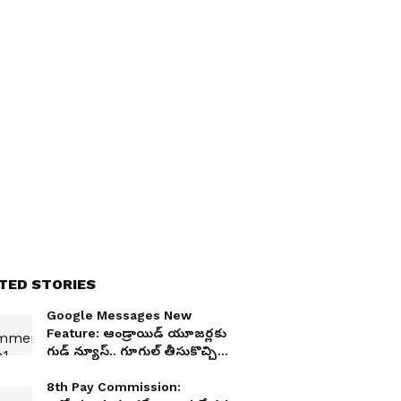
TED STORIES
Google Messages New
Feature: ఆండ్రాయిడ్ యూజర్లకు
గుడ్ న్యూస్.. గూగుల్ తీసుకొచ్చిన
ట్యాప్ టు డ్రాఫ్ట్ ఫీచర్ ఏంటో
తెలుసా?
8th Pay Commission: