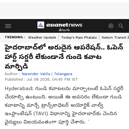
తెలుగు
TRENDING :
Weather Update
Today's Rasi Phalalu
Saturn Transit 
హైద‌రాబాద్‌లో అరుదైన ఆపరేషన్.. ఓపెన్
హార్ట్ స‌ర్జ‌రీ లేకుండానే గుండె క‌వాట
మార్పిడి
Author :
Narender Vaitla
|
Telangana
Published :
Jul 08 2026, 04:45 PM IST
Hyderabad: గుండె క‌వాట‌ల‌ను మార్చాలంటే ఓపెన్ స‌ర్జ‌రీ
చేయాల్సి ఉంటుంది. అయితే ఈ అవ‌స‌రం లేకుండా గుండె
కవాటాన్ని మార్చే ట్రాన్స్‌కాథెటర్ అయోర్టిక్ వాల్వ్
ఇంప్లాంటేషన్ (TAVI) విధానాన్ని హైద‌రాబాద్‌కు చెందిన
వైద్యులు విజ‌య‌వంతంగా పూర్తి చేశారు. `