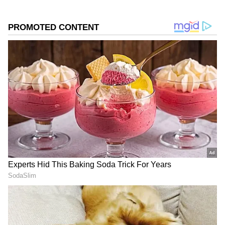
గూగుల్‌లో ఆసక్తికరమైన సమాచారం కోసం ఏసియానెట్ తెలుగు
ను మీ ఫ్రిఫర్డ్ సోర్స్ గా ఎంచుకోండి
2
4