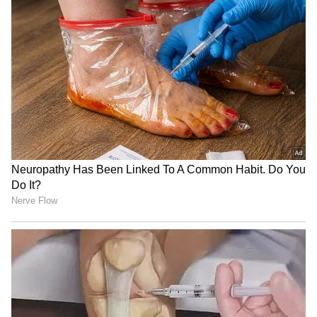
Related Articles
Viral Video: క‌దిలే రైలులో శోభనం గది.. పండ్లు,
పూల‌తో హంగామా. వైర‌ల్ అవుతోన్న వీడియో