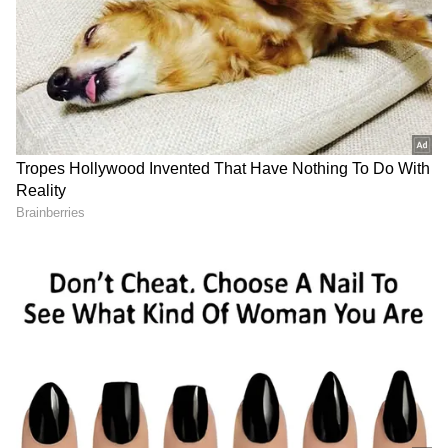
Image Credit :
Asianet News
రోగులకు కలిగే ప్రధాన ప్రయోజనాలు
TAVI చికిత్సతో రోగులకు అనేక ప్రయోజనాలు ఉంటాయని
వైద్యులు తెలిపారు. ఇందులో ప్ర‌ధానంగా ఛాతీని తెరవాల్సిన
అవసరం ఉండదు. నొప్పి, రక్తస్రావం తక్కువగా ఉంటుంది.
ఆసుపత్రిలో తక్కువ రోజులు ఉంటే స‌రిపోతుంది. సాధారణ
జీవనానికి త్వరగా తిరిగి చేరుకునే అవకాశం ఉంటుంది.
వృద్ధులు, అధిక ప్రమాదం ఉన్న రోగులకు ఇది మరింత
అనుకూలంగా ఉంటుంది. అయోర్టిక్ వాల్వ్ సమస్యను
నిర్లక్ష్యం చేస్తే ప్రాణాపాయం ఏర్పడే ప్రమాదం ఉందని,
లక్షణాలు కనిపించిన వెంటనే చికిత్స ప్రారంభించడం
అవసరం అని డా. ప్రమోద్ కుమార్ సూచించారు.