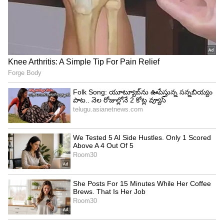
మ‌రో హైటెక్ సిటీగా మారుతోన్న ఆంధ్ర‌ప్ర‌దేశ్‌లోని ఈ
ప్రాంతం.. కాగ్నిజెంట్ సెజ్ ఏర్పాటు
3
4
Image Credit :
Gemini AI
ఈ లక్షణాలను నిర్లక్ష్యం చేయొద్దని సూచించిన వైద్యులు
గుండె కవాట సమస్యలతో బాధపడే రోగుల్లో కొన్ని సాధారణ
లక్షణాలు కనిపిస్తాయని వైద్యులు తెలిపారు. ఛాతీలో నొప్పి,
శ్వాస తీసుకోవడంలో ఇబ్బంది, తరచూ తల తిరగడం,
స్పృహ కోల్పోవడం, కొద్దిదూరం నడిచినా లేదా మెట్లు