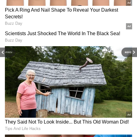
సికింద్రాబాద్ మెడికవర్‌లో ఇప్పటికే 6
విజయవంతమైన TAVI చికిత్సలు
మెడికవర్ హాస్పిటల్స్ సీనియర్ కన్సల్టెంట్ కార్డియాలజిస్ట్ డా.
సాగర్ చంద్రశేఖర్ భుయార్ మాట్లాడుతూ, వృద్ధాప్యం,
మధుమేహం, మూత్రపిండాల సమస్యలు లేదా ఇతర ఆరోగ్య
PREV
NEXT
సమస్యల కారణంగా ఓపెన్ హార్ట్ సర్జరీ చేయించుకోలేని
వారికి TAVI ఉత్తమ ప్రత్యామ్నాయమని చెప్పారు.
సికింద్రాబాద్ మెడికవర్ హాస్పిటల్స్‌లో ఇప్పటివరకు ఆరు
TAVI ప్రక్రియలను విజయవంతంగా పూర్తి చేసినట్లు
వెల్లడించారు.