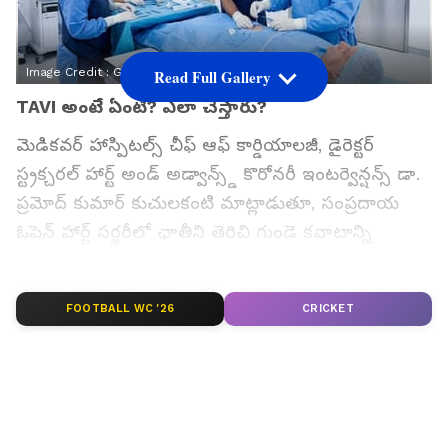
Image Credit :
Gemini AI
Read Full Gallery
TAVI అంటే ఏంటి? ఎలా చేస్తారు?
మెడికవర్ హాస్పిటల్స్ చీఫ్ ఆఫ్ కార్డియాలజీ, డైరెక్టర్
స్ట్రక్చరల్ హార్ట్ అండ్ అడ్వాన్స్డ్ కొరోనరీ ఇంటర్వెన్షన్స్ డా.
ప్రమోద్ కుమార్ కుచులకంటి మాట్లాడుతూ, సంప్రదాయ
ఓపెన్ హార్ట్ సర్జరీలో ఛాతీని తెరిచి గుండె కవాటాన్ని
మారుస్తారని చెప్పారు. అయితే TAVI విధానంలో అలాంటి
అవసరం ఉండదన్నారు. కాలి రక్తనాళం ద్వారా సన్నని
FOOTBALL WC '26
CRICKET
క్యాథెటర్‌ను ప్రవేశపెట్టి, దాని సహాయంతో కొత్త అయోర్టిక్
వాల్వ్‌ను గుండెలో అమర్చుతారని వివరించారు. ఈ విధానం
వల్ల శస్త్రచికిత్స లేకుండానే చికిత్స పూర్తవుతుందని
తెలిపారు.