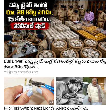
ఎక్కినా త్వరగా అలసిపోవడం వంటి లక్షణాలు కనిపిస్తే
ఆలస్యం చేయకుండా కార్డియాలజిస్ట్‌ను సంప్రదించాలని
సూచించారు. ముందుగానే వ్యాధిని గుర్తిస్తే సరైన చికిత్సతో
ప్రాణాపాయాన్ని నివారించే అవకాశం ఉంటుందని తెలిపారు.