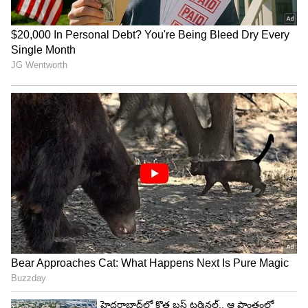
ప్లాన్ 14 రోజుల వ్యాలిడిటీతో వస్తుంది. రోజూ 2GB డేటాను
అందిస్తుంది. దీనితో పాటు అన్‌లిమిటెడ్ కాలింగ్, రోజుకు
100 SMS ప్రయోజనాలు కూడా ఉన్నాయి. ఈ ప్లాన్ ప్రత్యేకత
ఏంటంటే, ఇందులో 'ట్రూలీ అన్‌లిమిటెడ్ 5G డేటా'
లభిస్తుంది. అంటే అర్హత ఉన్న 5G యూజర్లు ఎలాంటి డేటా
పరిమితి లేకుండా హై-స్పీడ్ ఇంటర్నెట్ వాడుకోవచ్చు.
JioTV, Jio AI క్లౌడ్ వంటి సేవలకు ఉచిత యాక్సెస్ కూడా
లభిస్తుంది.