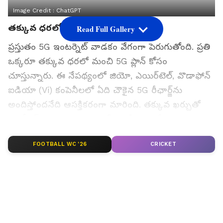
Image Credit :
ChatGPT
తక్కువ ధరలో బెస్ట్ 5జీ సర్వీస్
Read Full Gallery
ప్రస్తుతం 5G ఇంటర్నెట్ వాడకం వేగంగా పెరుగుతోంది. ప్రతి
ఒక్కరూ తక్కువ ధరలో మంచి 5G ప్లాన్ కోసం
చూస్తున్నారు. ఈ నేపథ్యంలో జియో, ఎయిర్‌టెల్, వొడాఫోన్
ఐడియా (Vi) కంపెనీలలో ఏది చౌకైన 5G రీఛార్జ్‌ను
అందిస్తోందనేది ఆసక్తికరంగా మారింది. తక్కువ ఖర్చుతో
హై-స్పీడ్ 5G అనుభవాన్ని కోరుకునే వారి కోసం ఈ మూడు
టెలికాం కంపెనీల ఎంట్రీ లెవెల్ ప్లాన్‌ల వివరాలు ఇక్కడ
FOOTBALL WC '26
CRICKET
అందిస్తున్నాం.
గూగుల్‌లో ఆసక్తికరమైన సమాచారం కోసం ఏసియానెట్ తెలుగు
ను మీ ఫ్రిఫర్డ్ సోర్స్ గా ఎంచుకోండి