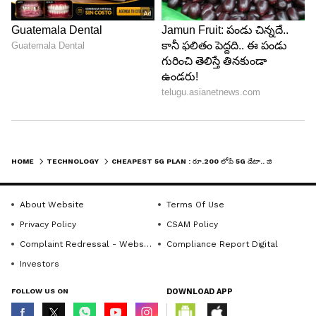
అత్యంత చౌక ప్లాన్ ఇదే..
ఇండియాలోని ప్రముఖ టెలికాం కంపెనీలు జియో, ఎయిర్
టెల్, వొడాఫోన్ ఐడియా రీచార్జ్ ప్లాన్‌లను పోల్చి చూస్తే ధర
విషయంలో జియో అందరికంటే ముందుంది. వొడాఫోన్
ఐడియా ప్రారంభ 5G ప్లాన్ ₹349, ఎయిర్‌టెల్ ప్లాన్ ₹379
ఉండగా జియో కేవలం ₹198కే 5G అనుభవాన్ని పొందే
అవకాశం కల్పిస్తోంది.
HOME
TECHNOLOGY
CHEAPEST 5G PLAN : రూ.200 లోపే 5G డేటా.. జియో, ఎయిర్‌టెల్, VIలో చౌక రీఛార్జ్ ప్లాన్ ఎవరిది?
ధర విషయంలో జియో చౌకగా ఉన్నప్పటికీ వ్యాలిడిటీ, డేటా
అవసరం, అదనపు ఓటీటీ లేదా క్లౌడ్ సౌకర్యాల ఆధారంగా
About Website
Terms Of Use
మీ ఎంపిక మారవచ్చు. తక్కువ రోజుల వ్యాలిడిటీ అయినా
Privacy Policy
CSAM Policy
పర్వాలేదు, చాలా తక్కువ ధరలో 5G ఇంటర్నెట్ వాడాలి
Complaint Redressal - Website
Compliance Report Digital
అనుకునేవారికి ప్రస్తుతం జియో ₹198 ప్లాన్ ఉత్తమమైన
Investors
ఎంపిక.
FOLLOW US ON
DOWNLOAD APP