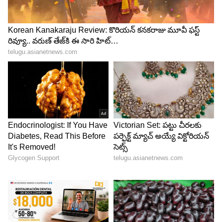
2GB డేటా, అన్‌లిమిటెడ్ కాలింగ్, రోజూ 100 SMSలు
లభిస్తాయి. ఈ ప్లాన్ వ్యాలిడిటీ 28 రోజులు. కంపెనీ ఈ
ప్లాన్‌తో పాటు 300GB FUP పరిమితితో అన్‌లిమిటెడ్ 5G
యాక్సెస్ ఇస్తుంది. ఇక అదనపు ప్రయోజనాల
విషయానికొస్తే, యూజర్లకు 6 నెలల పాటు ఆపిల్ మ్యూజిక్
ఉచిత సబ్‌స్క్రిప్షన్, ఒక నెల పాటు 30GB సామర్థ్యంతో
గూగుల్ వన్ క్లౌడ్ స్టోరేజ్ లభిస్తుంది.
5
5
Image Credit :
StockPhoto