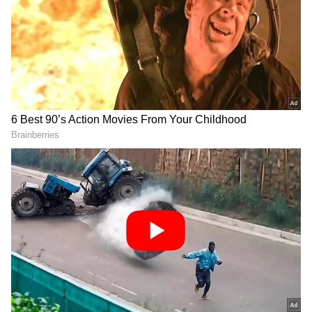
Image Credit :
Vi
వొడాఫోన్ ఐడియా (Vi) చౌక 5G ప్లాన్
వొడాఫోన్ ఐడియా తన కస్టమర్లకు ₹349కే 5G ప్లాన్‌ను
అందిస్తోంది. ఈ ప్లాన్‌లో రోజూ 1.5GB హై-స్పీడ్ డేటా
లభిస్తుంది. దీంతో పాటు అన్ని నెట్‌వర్క్‌లకు అన్‌లిమిటెడ్
వాయిస్ కాలింగ్, రోజూ 100 SMSలు వస్తాయి. ఈ ప్లాన్
వ్యాలిడిటీ 28 రోజులు.
విఐ కంపెనీ ఈ ప్లాన్‌తో అన్‌లిమిటెడ్ 5G డేటా
ఇస్తున్నప్పటికీ, దీనికి 300GB ఫెయిర్ యూసేజ్ పాలసీ
(FUP) పరిమితి వర్తిస్తుంది. అదనంగా కస్టమర్లకు బింజ్ ఆల్
నైట్, వీకెండ్ డేటా రోలోవర్, డేటా డిలైట్, Vi మూవీస్ & టీవీ
వంటి ప్రయోజనాలు కూడా ఉన్నాయి.