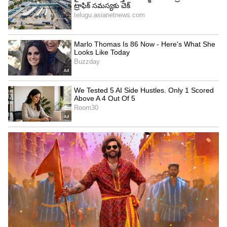
4
5
Image Credit :
StockPhoto
ఎయిర్‌టెల్ (Airtel) ప్రారంభ 5G ప్లాన్ వివరాలు
ఎయిర్‌టెల్ కస్టమర్లకు అందుబాటులో ఉన్న అత్యంత చౌక
5G ప్లాన్ ధర ₹379. ఈ రీఛార్జ్‌లో యూజర్లకు ప్రతిరోజూ