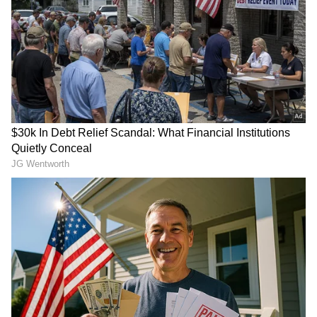
JIO : తక్కువ ధరకే 200 జీబీ డేటా.. జియో అద్భుత
రీచార్జ్ ప్లాన్
Jio New OTT Pass: జియో మైండ్ బ్లోయింగ్ ఆఫర్..
రూ.200 కే 15 ఓటీటీలు ఫ్రీ.. ఇక నెట్‌ఫ్లిక్స్, ప్రైమ్ లొల్లి
లేదు బాస్!
3
5
Image Credit :
Gemini AI
దేశంలోనే అత్యంత చౌక 5G ప్లాన్‌ జియోదే
ధర పరంగా చూస్తే రిలయన్స్ జియో అందిస్తున్న ₹198 ప్లాన్
దేశంలోనే అత్యంత చౌకైన 5G ఆప్షన్‌గా నిలుస్తోంది. ఈ