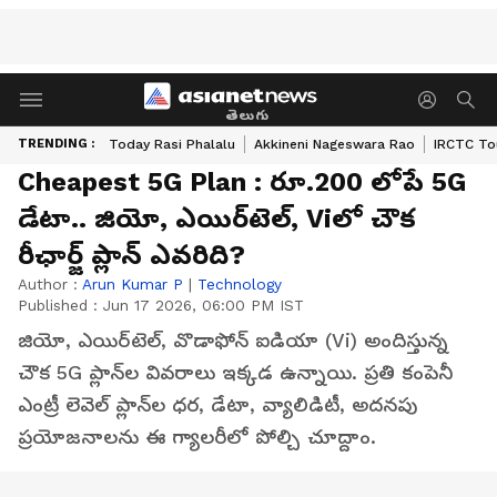
తెలుగు
TRENDING :
Today Rasi Phalalu
Akkineni Nageswara Rao
IRCTC To
Cheapest 5G Plan : రూ.200 లోపే 5G
డేటా.. జియో, ఎయిర్‌టెల్, Viలో చౌక
రీఛార్జ్ ప్లాన్ ఎవరిది?
Author :
Arun Kumar P
|
Technology
Published :
Jun 17 2026, 06:00 PM IST
జియో, ఎయిర్‌టెల్, వొడాఫోన్ ఐడియా (Vi) అందిస్తున్న
చౌక 5G ప్లాన్‌ల వివరాలు ఇక్కడ ఉన్నాయి. ప్రతి కంపెనీ
ఎంట్రీ లెవెల్ ప్లాన్‌ల ధర, డేటా, వ్యాలిడిటీ, అదనపు
ప్రయోజనాలను ఈ గ్యాలరీలో పోల్చి చూద్దాం.