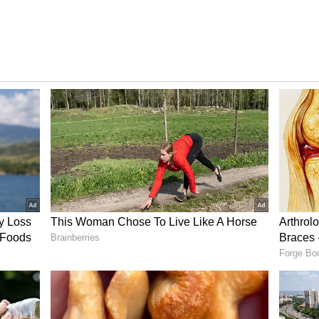
 కాదు.. జియో టీవీ యాప్ ద్వారా ఏకంగా 1000 కి పైగా లైవ్
ంది. ఇందులో 150 కి పైగా పెయిడ్ ఛానెల్స్ ఉన్నాయి.
ర్క్, వార్నర్ బ్రదర్స్, ఈటీవీ కి చెందిన అన్ని ప్రముఖ
స్ ఇందులో లైవ్ వస్తాయి.
 జీబీ హై-స్పీడ్ 4G/5G డేటా లభిస్తుంది. అంతేకాదు, మీ బేస్
డేటాను కూడా వాడుకోవచ్చు. ఈ ప్లాన్ వాలిడిటీ మొత్తం 28 రోజులు