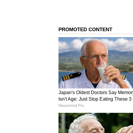
ఈ ఓటీటీ పాస్ కేవలం సినిమాలకే పరిమితం
టీవీ ఛానెల్స్ ఉచితంగా చూసే ఛాన్స్ ఇస్తో
జియోస్టార్, సోనీ నెట్‌వర్క్, సన్ టీవీ నెట్‌వ
ఎంటర్‌టైన్‌మెంట్, స్పోర్ట్స్, న్యూస్ ఛానెల్
ఇక డేటా విషయానికి వస్తే.. ఈ ప్లాన్‌తో 30
ప్లాన్ వాలిడిటీని బట్టి అన్‌లిమిటెడ్ 5G 
ఉంటుంది.