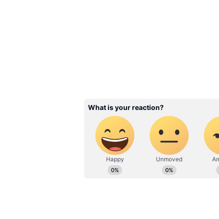
దీనితో పాటు హాలీవుడ్ కంటెంట్, లైవ్ స్పోర
మొబైల్ ఎడిషన్ కూడా ఈ ప్యాక్‌లో ఉన్నాయి. ఇ
సన్ నెక్స్ట్, ఫ్యాన్ కోడ్, చౌపాల్, హోయ
చేయవచ్చు.
Related Articles
Hero Super Splendor: 
ధరలోనే లీటరుకు 72km మ
ఇచ్చే హీరో కొత్త సూపర్ బైక
ఫీచర్లు చూస్తే మైండ్ బ్లాకే!