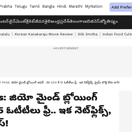
Prabha
Telugu
Tamil
Bangla
Hindi
Marathi
MyNation
Add Prefer
ంటర్‌టైన్‌మెంట్
క్రికెట్
జీవనశైలి
ఆంధ్రప్రదేశ్
తెలంగాణ
బిజినెస్
జ్యోతిష్యం
halalu
Korean Kanakaraju Movie Review
Silk Smitha
Indian Food Cult
S: జియో మైండ్ బ్లోయింగ్ ఆఫర్.. రూ.200 కే 15 ఓటీటీలు ఫ్రీ.. ఇక నెట్‌ఫ్లిక్స్, ప్రైమ్ లొల్లి లేదు బాస్!
 జియో మైండ్ బ్లోయింగ్
టీటీలు ఫ్రీ.. ఇక నెట్‌ఫ్లిక్స్,
స్!