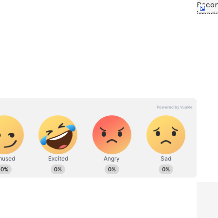
్ట్స్ కోసం జియో హాట్‌స్టార్ మొబైల్, అమేజాన్ ప్రైమ్ వీడియో
వి కాకుండా సోనీ లివ్, జీ5, లయన్స్‌గేట్ ప్లే, డిస్కవరీ ప్లస్,
్‌చోయ్ వంటి మరో 12 పాపులర్ ఓటీటీల కంటెంట్‌ను కూడా ఎంజాయ్
తక్కువ
EPF + SIP అదిరిపోయే కాంబో.. ఈ
ైలేజీ
సీక్రెట్ ట్రిక్‌తో మీ అకౌంట్‌లోకి రూ. 1
్ ఇది..
కోటి పక్కా బాస్ !