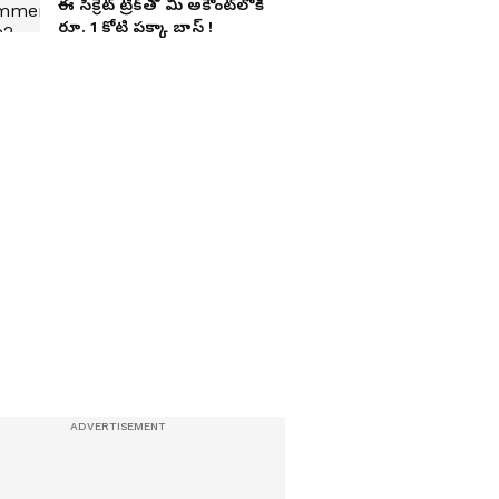
ఈ సీక్రెట్ ట్రిక్‌తో మీ అకౌంట్‌లోకి
రూ. 1 కోటి పక్కా బాస్ !