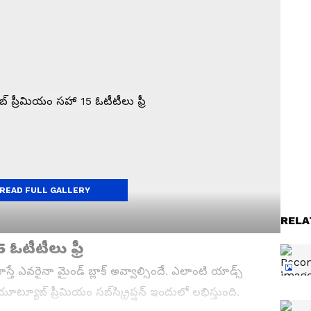
READ FULL GALLERY
RELA
ఓటీటీలు ఫ్రీ
స్తే ఎవరైనా మైండ్ బ్లాక్ అవ్వాల్సిందే. ఎలాంటి యాడ్స్
్యూబ్ ప్రీమియం సబ్‌స్క్రిప్షన్ ఇందులో లభిస్తుంది.