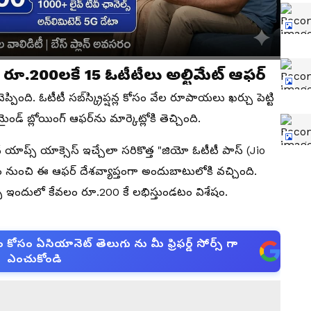
ూ.200లకే 15 ఓటీటీలు అల్టిమేట్ ఆఫర్
పింది. ఓటీటీ సబ్‌స్క్రిప్షన్ల కోసం వేల రూపాయలు ఖర్చు పెట్టి
డ్ బ్లోయింగ్ ఆఫర్‌ను మార్కెట్లోకి తెచ్చింది.
ాప్స్ యాక్సెస్ ఇచ్చేలా సరికొత్త "జియో ఓటీటీ పాస్ (Jio
 నుంచి ఈ ఆఫర్ దేశవ్యాప్తంగా అందుబాటులోకి వచ్చింది.
స్ ఇందులో కేవలం రూ.200 కే లభిస్తుండటం విశేషం.
సం ఏసియానెట్ తెలుగు ను మీ ఫ్రిఫర్డ్ సోర్స్ గా
ఎంచుకోండి