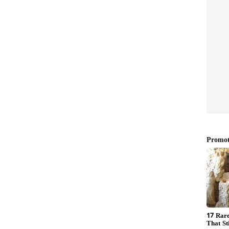
.. అన్‌లిమిటెడ్ డేటా