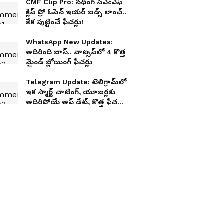
CMF Clip Pro: నథింగ్ సీఎంఎఫ్
క్లిప్ ప్రో ఓపెన్ ఇయర్ బడ్స్ లాంచ్..
కేక పుట్టించే ఫీచర్లు!
WhatsApp New Updates:
అదిరింది బాస్‌.. వాట్సప్‌లో 4 కొత్త
మైండ్ బ్లోయింగ్ ఫీచర్లు
Telegram Update: టెలిగ్రామ్‍లో
ఇక స్మార్ట్ చాటింగ్, యూజర్లకు
అదిరిపోయే అప్ డేట్, కొత్త ఫీచర్లు
వచ్చేశాయ్