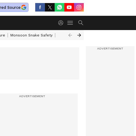
red Source
ure
Monsoon Snake Safety
Akkineni Nageswara Rao
IRCTC Tour Pac