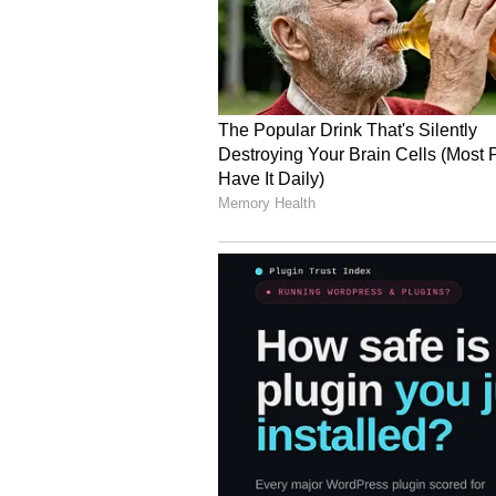
4
4
Image Credit :
Getty, Sun Pictures