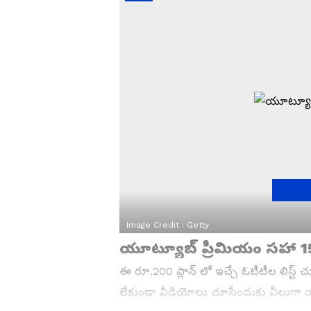
Image Credit :
Getty
యూట్యూబ్ ప్రీమియం సహా 15 
ఈ రూ.200 ప్లాన్ లో ఇచ్చే ఓటీటీల లిస్ట్ చూ
లేకుండా వీడియోలు చూసేందుకు వీలుగా యూట