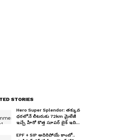
TED STORIES
Hero Super Splendor: తక్కువ
ధరలోనే లీటరుకు 72km మైలేజీ
ఇచ్చే హీరో కొత్త సూపర్ బైక్ ఇది..
ఫీచర్లు చూస్తే మైండ్ బ్లాకే!
EPF + SIP అదిరిపోయే కాంబో..