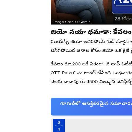
Image Credit :
Gemini
జియో నయా ధమాకా: కేవలం ర
రిలయన్స్ జియో అదిరిపోయే గుడ్ న్యూస్ చెప్
విసిగిపోయిన జనాల కోసం జియో ఒక క్రేజీ మైం
కేవలం రూ.200 లకే ఏకంగా 15 టాప్ ఓటీటీ య
OTT Pass)" ను లాంచ్ చేసింది. బుధవారం
నెలకు దాదాపు రూ.1500 విలువైన బెనిఫిట్
గూగుల్‌లో ఆసక్తికరమైన సమాచారం కో
2
4