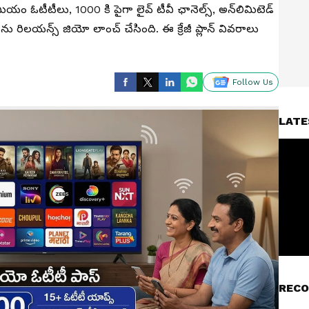
యం ఓటీటీలు, 1000 కి పైగా లైవ్ టీవీ ఛానెల్స్, అన్‌లిమిటెడ్
ను రిలయన్స్ జియో లాంచ్ చేసింది. ఈ క్రేజీ ప్లాన్ వివరాలు
Follow Us
LATE
RECO