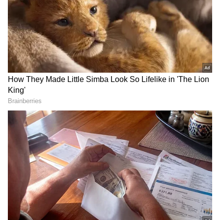
Image Credit :
Getty
టీనా అంబానీ..
ముఖేష్ అంబానీ తమ్ముడు అనిల్ అంబానీ కూడా పెద్ద
వ్యాపారవేత్తే. అనిల్ అంబానీ బాలీవుడ్ నటి టీనా
అంబానీని పెళ్లి చేసుకున్నారు. అప్పట్లో అనిల్ అంబానీ
మోస్ట్ ఎలిజిబుల్ బ్యాచులర్ గా.. టీనా అంబానీ బాలీవుడ్
లో ఫేమస్ హీరోయిన్. వీరిద్దరి పరిచయం ప్రేమగా మారి..
తర్వాత..పెళ్లికి దారి తీసింది. అయితే.. టీనా అంబానీ.. అనిల్
అంబానీ కంటే వయసులో రెండేళ్లు పెద్ద కావడం గమనార్హం.