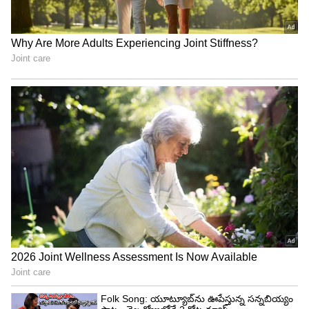
Related Articles
Radhika Merchant: అంబానీ కోడలిని భయపెట్టిన
ట్రంప్.. దెబ్బకు యూఎస్ లో కెరీర్ వదిలేసిన రాధిక..!
Anant Ambani: వందల వేల కోట్ల ఆస్తులు ఉన్నా..
అంబానీ కొడుకు బరువు ఎందుకు తగ్గలేదు..?
3
4
Image Credit :
Our Own