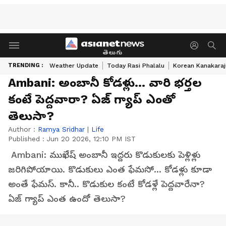
తెలుగు
TRENDING :
Weather Update
Today Rasi Phalalu
Korean Kanakaraj
Ambani: అంబానీ కోడళ్లు... వారి భర్తల
కంటే పెద్దవారా? ఏజ్ గ్యాప్ ఎంతో
తెలుసా?
Author :
Ramya Sridhar
|
Life
Published :
Jun 20 2026, 12:10 PM IST
Ambani: ముఖేష్ అంబానీ ఇద్దరు కొడుకులకు పెళ్లిళ్లు
జరిగిపోయాయి. కొడుకులు ఎంత ఫేమసో... కోడళ్లు కూడా
అంతే ఫేమస్. కానీ.. కొడుకుల కంటే కోడళ్లే పెద్దవారేనా?
ఏజ్ గ్యాప్ ఎంత ఉందో తెలుసా?