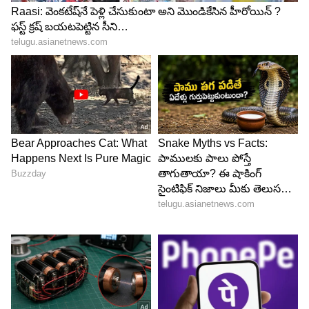
4
4
Image Credit :
Instagram
రాధిక మర్చంట్...
ముఖేష్ అంబానీ చిన్న కొడుకు అనంత్ అంబానీ వివాహం
2024లో చాలా గ్రాండ్ గా జరిగింది. అనంత్ ది కూడా ప్రేమ
వివాహమే. తన చిన్న నాటి స్నేహితురాలు రాధిక మర్చంట్