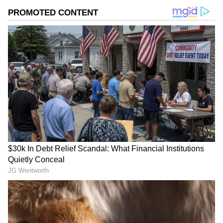
గూగుల్‌లో ఆసక్తికరమైన సమాచారం కోసం ఏసియానెట్ తెలుగు
ను మీ ఫ్రిఫర్డ్ సోర్స్ గా ఎంచుకోండి
2
4