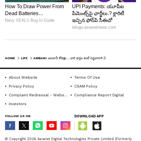
ని వివాహం చేసుకున్నాడు. రాధిక కూడా అనంత్ కన్నా
వయసులో పెద్దది కావడం విశేషం. రాధిక డిసెంబర్ 18
,1994లో జన్మించగా.. అనంత్ అంబానీ 10 ఏప్రిల్ 1995లో
జన్మించారు. వీరిద్దరికీ నాలుగు నెలలు ఏజ్ గ్యాప్ ఉండటం
విశేషం.
HOME
LIFE
AMBANI: అంబానీ కోడళ్లు... వారి భర్తల కంటే పెద్దవారా? ఏజ్ గ్యాప్ ఎంతో తెలుసా?
LATEST VIDEOS
About Website
Terms Of Use
Privacy Policy
CSAM Policy
Complaint Redressal - Website
Compliance Report Digital
Investors
FOLLOW US ON
DOWNLOAD APP
© Copyright 2026 Asianxt Digital Technologies Private Limited (Formerly