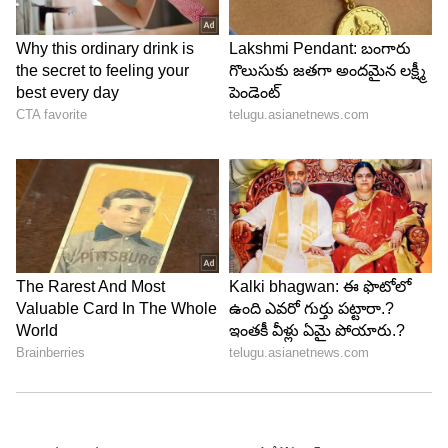
Image Credit :
Getty
వెనిగర్ లేదా నిమ్మరసం
అల్లం పొట్టు తీసి, ముక్కలుగా కోసి ఒక గాజు సీసాలో
వేయాలి. అల్లం మునిగేంత వరకు వెనిగర్ లేదా నిమ్మరసం
పోసి ఫ్రిజ్‌లో పెట్టాలి. ఇలా చేయడం వల్ల అల్లం
పాడవకుండా ఉండటమే కాకుండా, దాని రుచి కూడా
పెరుగుతుంది.