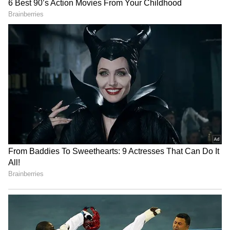
3
7
Image Credit :
AI
జిప్‌లాక్ బ్యాగుల వాడకం
సాధారణ ప్లాస్టిక్ కవర్లకు బదులు జిప్‌లాక్ బ్యాగులు
వాడటం చాలా మంచిది. అల్లాన్ని బ్యాగ్‌లో పెట్టిన తర్వాత,
లోపల గాలి లేకుండా జాగ్రత్తగా నొక్కి సీల్ చేయాలి. గాలి
తగలకపోతే అల్లం ఎండిపోకుండా ఉంటుంది. ఈ జిప్ లాక్
బ్యాగును ఫ్రిజ్‌లో పెడితే వేసవి వేడి వల్ల అల్లం
పాడుకాకుండా ఉంటుంది.