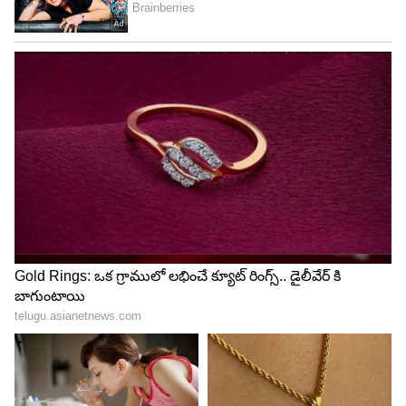
Image Credit :
Getty
ఫ్రీజర్‌లో నిల్వ
మీ దగ్గర అల్లం ఎక్కువగా ఉండి, పాడవుతుందేమో అని
భయపడితే ఫ్రీజింగ్ పద్ధతి ఉత్తమమైనది. అల్లాన్ని చిన్న చిన్న
ముక్కలుగా కోసి ఒక బాక్స్‌లో పెట్టి ఫ్రీజర్‌లో ఉంచాలి. లేదా
అల్లం పేస్ట్ చేసి ఐస్ ట్రేలలో వేసి క్యూబ్స్‌లా తయారు
చేసుకోవాలి. ఆ క్యూబ్స్ గడ్డకట్టిన తర్వాత, వాటిని ఒక
జిప్‌లాక్ బ్యాగ్‌లో వేసి నిల్వ చేసుకోవచ్చు. వంట
చేసేటప్పుడు ఒక్కో క్యూబ్ తీసి వాడుకోవచ్చు.
5
7