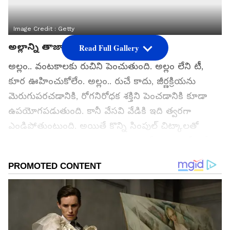
Image Credit :
Getty
అల్లాన్ని తాజాగా ఉంచే చిట్కాలు
Read Full Gallery
అల్లం.. వంటకాలకు రుచిని పెంచుతుంది. అల్లం లేని టీ,
కూర ఊహించుకోలేం. అల్లం.. రుచే కాదు, జీర్ణక్రియను
మెరుగుపరచడానికి, రోగనిరోధక శక్తిని పెంచడానికి కూడా
ఉపయోగపడుతుంది. కానీ వేసవి వేడికి ఇది త్వరగా
ఎండిపోతుంటుంది. అయితే కొన్ని సింపుల్ చిట్కాలతో
అల్లాన్ని ఎక్కువ కాలం తాజాగా ఉంచుకోవచ్చు. అవేంటో
ఇక్కడ తెలుసుకుందాం.
గూగుల్‌లో ఆసక్తికరమైన సమాచారం కోసం ఏసియానెట్ తెలుగు
ను మీ ఫ్రిఫర్డ్ సోర్స్ గా ఎంచుకోండి