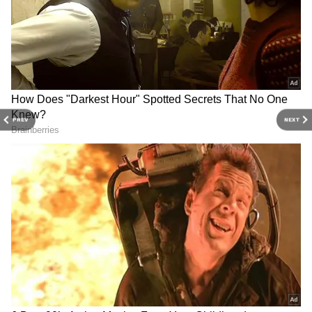
PREV
NEXT
Related Articles
Cooler: మీ ఇంట్లో చిన్నపిల్లలు ఉన్నారా? కూలర్
వాడేటప్పుడు ఈ విషయాలు తెలియకపోతే ప్రమాదమే!
Curry Leaves: జుట్టు ఒత్తుగా పెరగాలా?
కరివేపాకును ఇలా వాడితే చాలు!