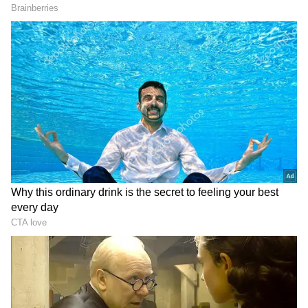
Image Credit :
Socialmedia
కాటన్ క్లాత్, టిష్యూ వాడకం
అల్లంపై ఉండే తేమ వల్లే అది త్వరగా పాడవుతుంది.
అందుకే అల్లాన్ని కొన్న వెంటనే శుభ్రంగా కడిగి, పూర్తిగా
ఆరబెట్టాలి. తర్వాత ఒక టిష్యూ లేదా మెత్తని కాటన్ క్లాత్‌లో
చుట్టి, గాలి చొరబడని డబ్బాలో పెట్టి ఫ్రిజ్‌లో ఉంచాలి. ఇలా
చేస్తే అల్లం చాలా రోజులవరకు తాజాగా ఉంటుంది.