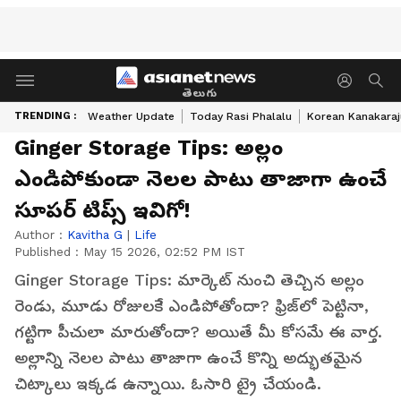
తెలుగు
TRENDING :
Weather Update
Today Rasi Phalalu
Korean Kanakaraj
Ginger Storage Tips: అల్లం
ఎండిపోకుండా నెలల పాటు తాజాగా ఉంచే
సూపర్ టిప్స్ ఇవిగో!
Author :
Kavitha G
|
Life
Published :
May 15 2026, 02:52 PM IST
Ginger Storage Tips: మార్కెట్ నుంచి తెచ్చిన అల్లం
రెండు, మూడు రోజులకే ఎండిపోతోందా? ఫ్రిజ్‌లో పెట్టినా,
గట్టిగా పీచులా మారుతోందా? అయితే మీ కోసమే ఈ వార్త.
అల్లాన్ని నెలల పాటు తాజాగా ఉంచే కొన్ని అద్భుతమైన
చిట్కాలు ఇక్కడ ఉన్నాయి. ఓసారి ట్రై చేయండి.