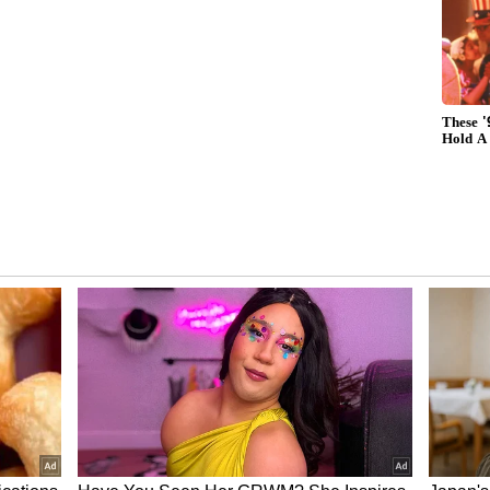
తి నిమిషం ముందుకు వెళ్లాలనే అనుకోవాలి చిన్న అవకాశం
న్న విషయాలకు ఎక్కువగా ఆలోచించకుండా ముందుకు వెళ్లాలి.
 పనులు వాయిదా వేసే అలవాటు ఉండకూడదు. ఎప్పుడు