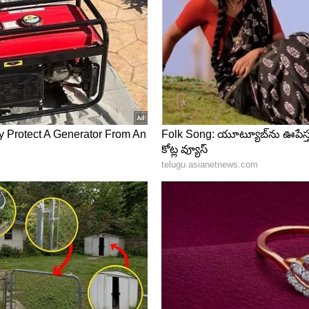
డాలి..