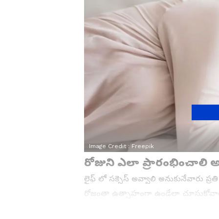
Image Credit :
Freepik
రోజుని ఎలా ప్రారంభించాలి అ
లైఫ్ లో సక్సెస్ అవ్వాలి అనుకునేవారు ప్రత
రోజంతా ఉత్సాహంగా ఉండేలా చూసుకోవాలి. 
ప్రతిరోజూ ఉదయం వ్యాయామం, ధ్యానం చేయ