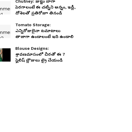
Chutney: జుట్టు బాగా
పెరగాలంటే ఈ చట్నీని అన్నం, ఇడ్లీ,
దోశెలతో ప్రతిరోజూ తినండి
Tomato Storage:
ఎన్నిరోజులైనా టమాటాలు
తాజాగా ఉండాలంటే ఇది ఉండాలి
Blouse Designs:
శ్రావణమాసంలో చీరతో ఈ 7
స్టైలిష్ బ్లౌజులు ట్రై చేయండి