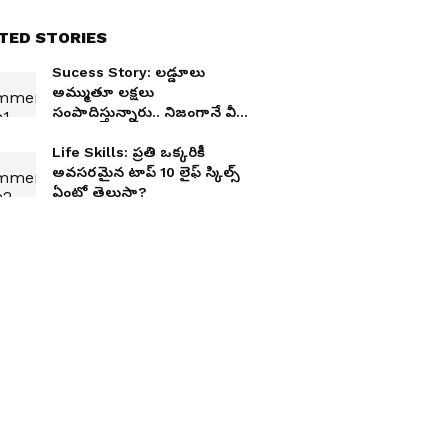
TED STORIES
Sucess Story: ల‌డ్డూలు
అమ్ముతూ ల‌క్ష‌లు
సంపాదిస్తున్నారు.. నిజంగానే వీళ్లు
‘స్వీట్’ క‌పుల్
Life Skills: ప్రతి ఒక్కరికీ
అవసరమైన టాప్ 10 లైఫ్ స్కిల్స్
ఏంటో తెలుసా?