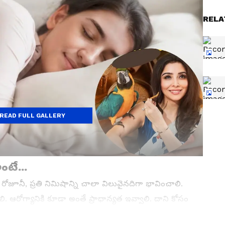
RELA
READ FULL GALLERY
ంటే...
ి రోజూనీ, ప్రతి నిమిషాన్ని చాలా విలువైనదిగా భావించాలి.
ఆరోగ్యానికి కూడా అంతే ప్రాధాన్యత ఇవ్వాలి. దాని కోసం
ాలి. అంతేకాదు... ఈ రోజు ఏం చేయాలో దానికి ముందే ప్లాన్