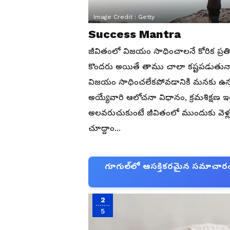
Image Credit :
Getty
Success Mantra
జీవితంలో విజయం సాధించాలనే కోరిక ప్రతి
కొందరు అయితే తాము చాలా కష్టపడుతున్న
విజయం సాధించలేకపోవడానికి మనకు ఉన్న అ
అయ్యేవారి ఆలోచనా విధానం, క్రమశిక్షణ ఇ
అలవరుచుకుంటే జీవితంలో ముందుకు వెళ్లగ
చూద్దాం...
గూగుల్‌లో ఆసక్తికరమైన సమాచారం కో
2
5