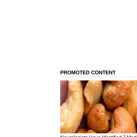
Image Credit :
ChatGPT
పురోగతి కే ప్రాధాన్యత...
లైఫ్ లో సక్సెస్ అవ్వాలి అనుకుంటే... ప్ర
వచ్చినా కూడా వదులుకోకూడదు. చిన్న చి
ఆత్మవిశ్వాసం చాలా ఎక్కువగా ఉండాలి.