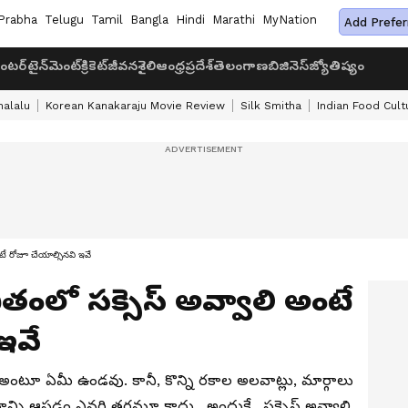
Prabha
Telugu
Tamil
Bangla
Hindi
Marathi
MyNation
Add Prefer
ంటర్‌టైన్‌మెంట్
క్రికెట్
జీవనశైలి
ఆంధ్రప్రదేశ్
తెలంగాణ
బిజినెస్
జ్యోతిష్యం
halalu
Korean Kanakaraju Movie Review
Silk Smitha
Indian Food Cult
టే రోజూ చేయాల్సినవి ఇవే
ితంలో సక్సెస్ అవ్వాలి అంటే
ఇవే
ంటూ ఏమీ ఉండవు. కానీ, కొన్ని రకాల అలవాట్లు, మార్గాలు
్ని ఆపడం ఎవరి తరమూ కాదు. అందుకే.. సక్సెస్ అవ్వాలి