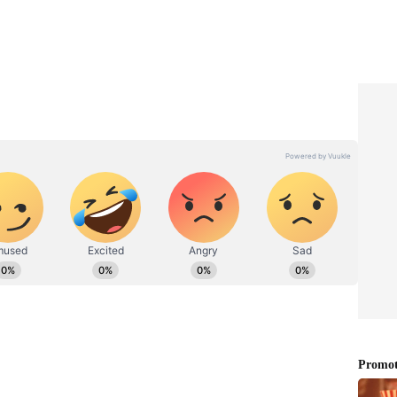
అనే క్లారిటీ ఉంటుంది. టైమ్ వేస్ట్ అవ్వదు. ఇక వ్యాయామం
 ఉంటారు.
 అమ్ముతూ
Life Skills: ప్రతి ఒక్కరికీ
 నిజంగానే
అవసరమైన టాప్ 10 లైఫ్ స్కిల్స్
ఏంటో తెలుసా?