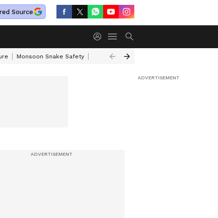
red Source
ure
Monsoon Snake Safety
Akkineni Nageswara Rao
IRCTC Tour Pac