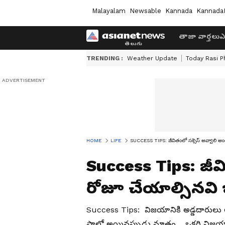
Malayalam
Newsable
Kannada
Kannada
తాజా వార్తలు
ఎ
TRENDING :
Weather Update
Today Rasi P
HOME
LIFE
SUCCESS TIPS: జీవితంలో సక్సెస్ అవ్వాలి అం
Success Tips: జీవ
రోజూ చేయాల్సినవి 
Success Tips: విజయానికి అడ్డదారులు అ
ఫాలో అయినప్పుడు మాత్రం… ఒకరి విజయాన