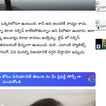
 ఒక్కరిలోనూ ఉంటుంది. కానీ అది అందరికీ సాధ్యం కాదు.
ా కూడా సక్సెస్ కాలేకపోతున్నాం అని ఫీలౌతూ ఉంటారు. అలా
లవాట్లు కూడా కారణం అవ్వొచ్చు. లైఫ్ లో సక్సెస్
తరులకంటే భిన్నంగా ఉంటుంది. మరి.. ఎలాంటి హ్యాబిట్స్
లరో, ఏవి మనల్ని విజయానికి దగ్గర చేస్తాయో ఇప్పుడు
సం ఏసియానెట్ తెలుగు ను మీ ఫ్రిఫర్డ్ సోర్స్ గా
ఎంచుకోండి