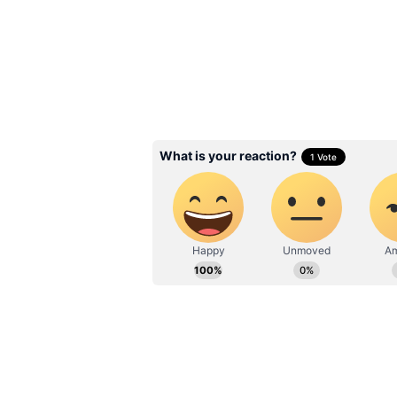
చేసుకోవాలి. దీని వల్ల ఆ రోజు ఏం చేయాలి 
చేయడం వల్ల రోజంతా ఉత్సాహంగా కూడా
Related Articles
Sucess Story: ల‌డ్డూలు
ల‌క్ష‌లు సంపాదిస్తున్నారు..
వీళ్లు ‘స్వీట్’ క‌పుల్
3
5