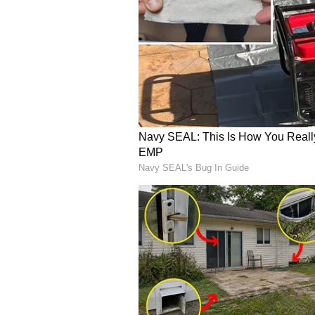
4
5
Image Credit :
ChatGPT
నిరంతరం నేర్చుకుంటూనే ఉం