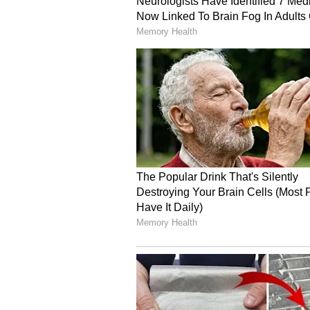
చేయాల్సిన పనిని అప్పుడే చేసేయాలి.
3.టైమ్ ఎలా వాడాలో తెలిసుండాలి..
టైమ్ ఎలా సద్వినియోగం చేసుకోవాలో తెలిస
పెట్టాలి..? జీవితంలో అత్యంత ముఖ్యమైన వాట
సక్సెస్ అవ్వగలరు.