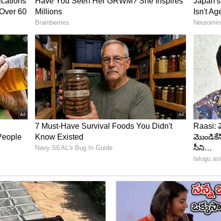
్తే...విజయం దానంతట అదే వరిస్తుంది. ఏ పనికి ఎంత టైమ్
ికి మాత్రమే టైమ్ స్పెండ్ చేయాలి అని తెలిస్తే... కచ్చితంగా