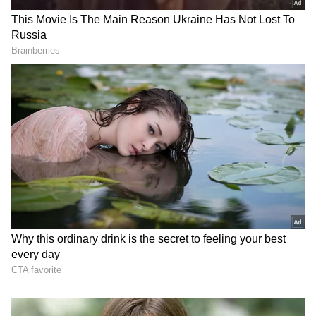
Related Articles
Tips and Tricks: ఇదొక్కటి కలిపితే చాలు.. మీ
బియ్యం, పప్పులకు పురుగులు పట్టవు..!
Health Tips : ఇది పేదవాడి డైట్ ప్లాన్ .. తక్కువ
ఖర్చుతో ఎక్కువ పోషకాలు పొందే టిప్స్
3
5
Image Credit :
Getty