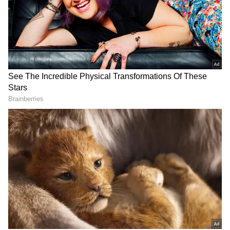
గూగుల్‌లో ఆసక్తికరమైన సమాచారం కోసం ఏసియానెట్ తెలుగు
ను మీ ఫ్రిఫర్డ్ సోర్స్ గా ఎంచుకోండి
2
5