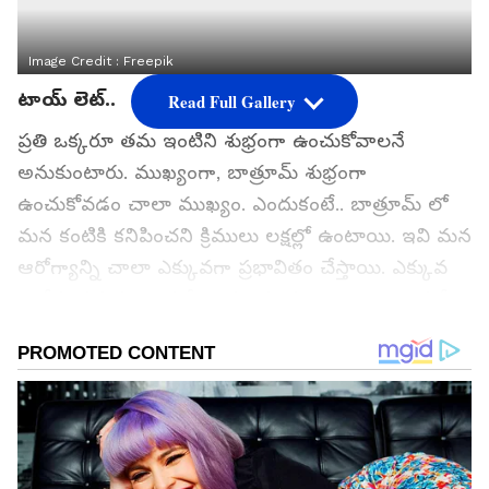
Image Credit :
Freepik
టాయ్ లెట్..
Read Full Gallery
ప్రతి ఒక్కరూ తమ ఇంటిని శుభ్రంగా ఉంచుకోవాలనే
అనుకుంటారు. ముఖ్యంగా, బాత్రూమ్ శుభ్రంగా
ఉంచుకోవడం చాలా ముఖ్యం. ఎందుకంటే.. బాత్రూమ్ లో
మన కంటికి కనిపించని క్రిములు లక్షల్లో ఉంటాయి. ఇవి మన
ఆరోగ్యాన్ని చాలా ఎక్కువగా ప్రభావితం చేస్తాయి. ఎక్కువ
ఆరోగ్య సమస్యలు వచ్చే అవకాశం కూడా ఉంది. అందుకే...
టాయ్ లెట్ ని ఎప్పటికప్పుడు శుభ్రంగా ఉంచుకోవాలని
చెబుతూ ఉంటారు. కానీ... మన ఇంట్లో వేరే ముఖ్యమైన
ప్రదేశాల్లో టాయ్ లెట్ ని మించిన క్రిములు ఉంటాయి అని
మీకు తెలుసా? ఎక్కడెక్కడ క్రిములు ఎక్కువగా ఉండే
అవకాశం ఉందో ఇప్పుడు చూద్దాం...