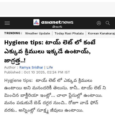
తెలుగు
TRENDING :
Weather Update
Today Rasi Phalalu
Korean Kanakaraj
Hygiene tips: టాయ్ లెట్ లో కంటే
ఎక్కువ క్రిములు ఇక్కడే ఉంటాయ్,
జాగ్రత్త..!
Author :
Ramya Sridhar
|
Life
Published :
Oct 10 2025, 02:24 PM IST
Hygiene tips: టాయ్ లెట్ లో ఎక్కువ క్రిములు
ఉంటాయి అని మనందరికీ తెలుసు. కానీ.. టాయ్ లెట్ ని
మించిన బాక్టీరియా ఇంట్లో… చాలా ప్లేసుల్లో ఉంటాయి.
మనం పడుకునే బెడ్ దగ్గర నుంచి.. రోజూ వాడే ఫోన్
వరకు.. అన్నింట్లో సూక్ష్మ జీవులు ఉంటాయి.