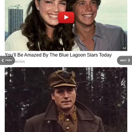
అవి మీలోకి ప్రవేశిస్తాయి. దీని వల్ల కడుపులో నొప్పి వంటి
సమస్యలు వచ్చే అవకాశం ఉంది.
PREV
NEXT