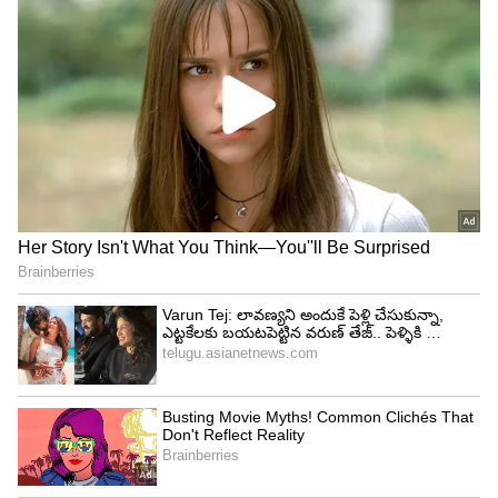
చాపింగ్ బోర్డు...
మనం కూరగాయలు, మాంసం లాంటివి కట్ చేయడానికి
చాపింగ్ బోర్డు వాడుతూ ఉంటాం. ఆ చాపింగ్ బోర్డు పై కూడా
లక్షలాది క్రిములు వచ్చి చేరతాయి. ముఖ్యంగా, కట్ చేసిన
మాంసాన్ని సరిగా శుభ్రం చేయకపోతే, ఇది ఇతర ఆహార
పదార్థాలను కూడా కలుషితం చేస్తుంది.