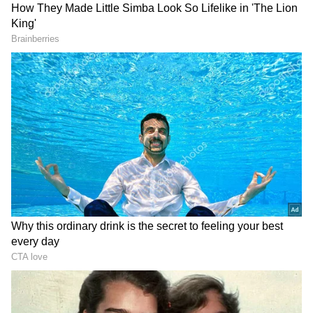
Image Credit :
Getty
వంట గది...
టాయ్ లెట్ లో కంటే.. మన వంట గదిలో క్రిములు ఎక్కువగా
ఉంటాయి అంటే మీరు నమ్మగలరా? మరీ ముఖ్యంగా,
మనం పాత్రలను శుభ్రం చేయడానికి ఉపయోగించే స్పాంజి
క్రిములను నివసించడానికి స్వర్గధామం. ఆ స్పాంజిపై ఉన్న
ఆహార కణాలు, తేమ కారణంగా, బాక్టీరియా లక్షలాది
సంఖ్యలో వచ్చి చేరతాయి. అదే స్పాంజితో మనం పాత్రలను
శుభ్రం చేయడానికి ప్రయత్నిస్తే... ఆ బాక్టీరియా ఆ పాత్రలకు
కూడా అంటుకుంటుంది. ఆ పాత్రల్లో మీరు భోజనం చేస్తే...