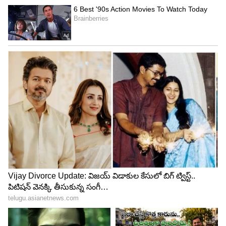
4
5
Image Credit :
Getty
బెడ్రూమ్...
కిచెన్, చాపింగ్ బోర్డు తర్వాత ఎక్కువ క్రిములు ఉండే మరో
ప్రదేశం బెడ్రూమ్. మనం రోజూ నిద్రించే పడక గదిలో , దిండు
కవర్లలో టాయ్ లెట్ కంటే ఎక్కువ బాక్టీరియా ఉంటుంది.