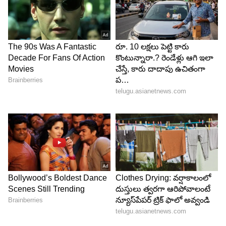
మన చెమట, లాలాజలం, డెడ్ స్కిన్ సెల్స్ అన్నీ కలిసి
సూక్ష్మ క్రిములు పెరగడానికి కారణం అవుతాయి. ఇవన్నీ,
ముఖంపై మొటిమలు రావడం, హెయిర్ ఫాల్ అవ్వడం
లాంటి సమస్యలు రావడం మొదలౌతాయి. స్కిన్, హెయిర్
డ్యామేజ్ ఎక్కువగా ఉంటుంది.
5
5
Image Credit :
Getty
మొబైల్ ఫోన్, రిమోట్..
మనం ప్రతిరోజూ ఉపయోగించే మన మొబైల్ ఫోన్లు కూడా