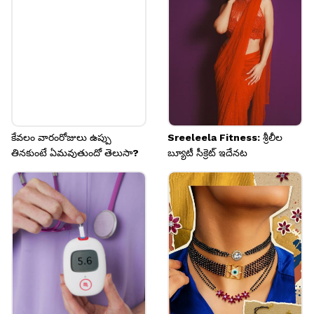
పెంచుతాయి.
Image credits: Pinterest
కేవలం వారంరోజులు ఉప్పు
Sreeleela Fitness: శ్రీలీల
తినకుంటే ఏమవుతుందో తెలుసా?
బ్యూటీ సీక్రెట్ ఇదేనట