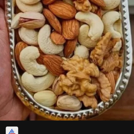
జీడిపప్పు అతిగా తినొద్దు