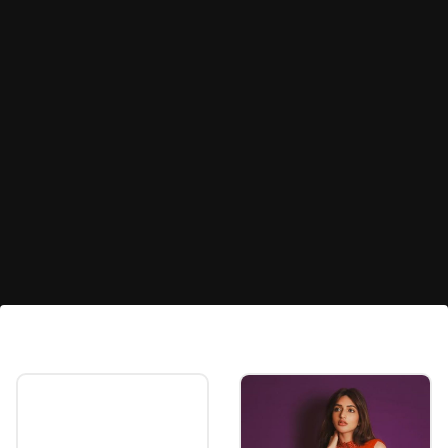
ఆరోగ్య ప్రయోజనాలివే
ప్రతిరోజూ జీడిపప్పు, బాదం తినడం వల్ల గుండె ఆరోగ్యం
మెరుగుపడుతుంది. బాదంలోని విటమిన్ ఇ, ఒమేగా-3
ఫ్యాటీ యాసిడ్స్ శరీరాన్ని ఫిట్‌గా ఉంచి, రోగనిరోధక శక్తిని