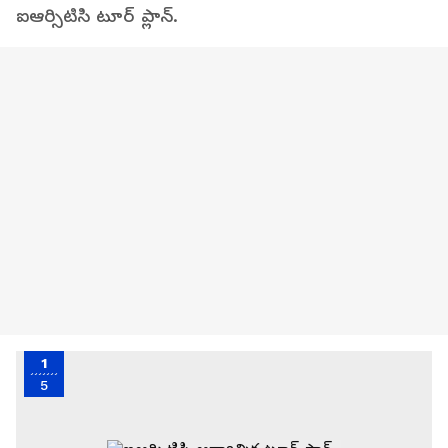
ఐఆర్సిటిసి టూర్ ప్లాన్.
1
5