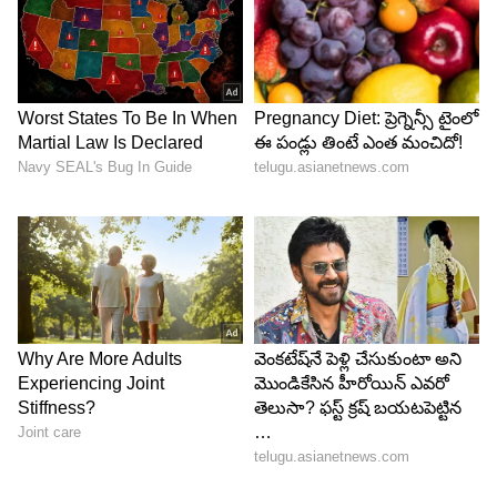
ముగ్గురికి అయితే (ఒక్కొక్కరికి) రూ.15,150
చైల్డ్ విత్ బెడ్ (5-11 ఏళ్లు) రూ.13,650
చైల్డ్ వితౌట్ బెడ్ (5-11 ఏళ్లు) రూ.12,950
స్లిపర్ (స్టాండర్డ్)
సింగిల్ పర్సన్ అయితే రూ.26,300
ఇద్దరు కలిసి అయితే (ఒక్కొక్కరికి) రూ.15,100
ముగ్గురు కలిసి అయితే (ఒక్కొక్కరికి) రూ.11,900
చైల్డ్ విత్ బెడ్ (5-11 ఏళ్లు) రూ.10,400
చైల్డ్ వితౌట్ బెడ్ (5-11 ఏళ్లు) రూ.9,700