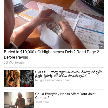
Related Articles
Tirupati Train : హైదరాబాద్ నుండి తిరుపతి,
అరుణాచలం, శ్రీరంగంలకు ఒకే ట్రైన్‌.. టైమింగ్స్ ఇవే..!