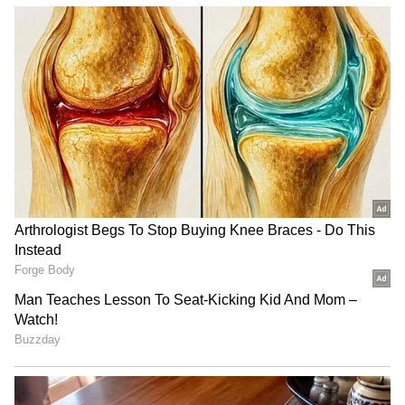
శివలింగం, కొల్హాపూర్ లోని మహాలక్ష్మి అమ్మవారిని
దర్శించుకోవచ్చు.
అయితే ఈ టూర్ ముంబై నుండి ప్రారంభం అవుతుంది.
ముంబై-తిరుపతి-తిరుమల-శ్రీకాళహస్తి-మహాలక్ష్మి-
ముంబై... ఈ ప్రాంతాలమీదుగా 5 రాత్రులు, 6 రోజులు యాత్ర
సాగుతుంది. ప్రతి బుధవారం ఈ ఆధ్యాత్మిక యాత్ర
ప్రారంభం అవుతుంది... బస, ఫుడ్, ట్రావెలింగ్
సదుపాయాలన్ని ఐఆర్సిటిసి కల్పిస్తుంది. అయితే ఆలయాల్లో
దర్శన టికెట్లు, ఇతర ఖర్చులను మాత్రం పర్యాటకులు
భరించాల్సి ఉంటుంది. ఇలా అన్ని ఖర్చులు కలిపి అతి
తక్కువలోనే ఈ టూర్ పూర్తిచేయవచ్చు.