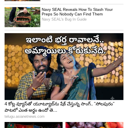
Tirupati: రూ. 1000 లోపే హైదరాబాద్ టు తిరుపతి
టూర్‌ ప్లాన్.. అవును ఇలా చేస్తే సాధ్య‌మే
3
5
Image Credit :
Gemini AI
IRCTC టూర్ ప్యాకేజీ ధరలు...
3ఏసి ఎకానమీ లేదా స్లీపర్
సింగిల్ పర్సన్ అయితే రూ.29,550
ఇద్దరు కలిసి అయితే (ఒక్కొక్కరికి) రూ.18,350