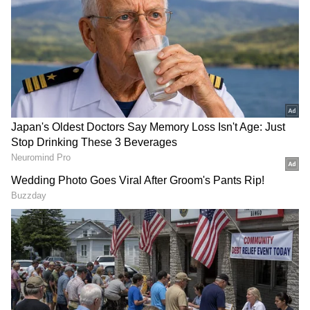
గూగుల్‌లో ఆసక్తికరమైన సమాచారం కోసం ఏసియానెట్ తెలుగు
ను మీ ఫ్రిఫర్డ్ సోర్స్ గా ఎంచుకోండి
2