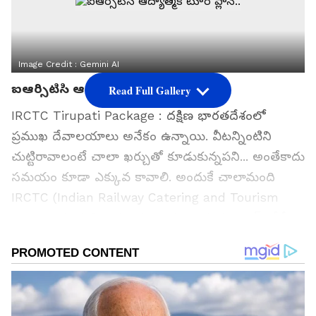
Image Credit :
Gemini AI
ఐఆర్సిటిసి ఆద్యాత్మిక టూర్ ప్లాన్..
Read Full Gallery
IRCTC Tirupati Package : దక్షిణ భారతదేశంలో
ప్రముఖ దేవాలయాలు అనేకం ఉన్నాయి. వీటన్నింటిని
చుట్టిరావాలంటే చాలా ఖర్చుతో కూడుకున్నపని... అంతేకాదు
సమయం కూడా ఎక్కువ కావాలి. అందుకే చాలామంది
IRCTC (Indian Railway Catering and Tourism
Corporation) ని ఆశ్రయిస్తున్నారు... ఇక్కడ బడ్జెట్ లోనే,
తక్కువ సమయంలో ఎక్కువ ప్రదేశాలను చుట్టిరావచ్చు.
తాజాగా ఐఆర్సిటిసి తిరుపతి, శ్రీకాళహస్తి, కొల్హాపూర్ టూర్
ప్యాకేజీని ప్రకటించింది. దీని గురించి పూర్తి వివరాలు ఇక్కడ
తెలుసుకుందాం.