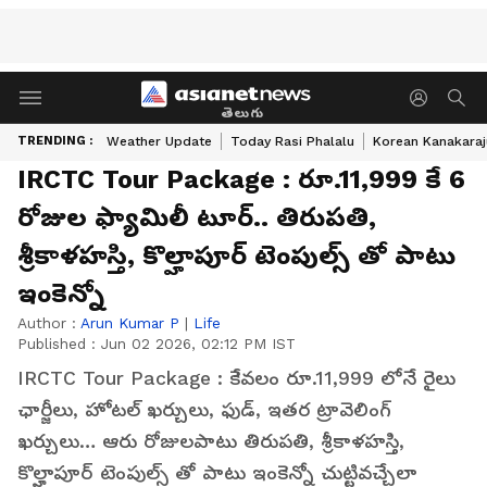
తెలుగు
TRENDING :
Weather Update
Today Rasi Phalalu
Korean Kanakaraj
IRCTC Tour Package : రూ.11,999 కే 6
రోజుల ఫ్యామిలీ టూర్.. తిరుపతి,
శ్రీకాళహస్తి, కొల్హాపూర్ టెంపుల్స్ తో పాటు
ఇంకెన్నో
Author :
Arun Kumar P
|
Life
Published :
Jun 02 2026, 02:12 PM IST
IRCTC Tour Package : కేవలం రూ.11,999 లోనే రైలు
ఛార్జీలు, హోటల్ ఖర్చులు, ఫుడ్, ఇతర ట్రావెలింగ్
ఖర్చులు… ఆరు రోజులపాటు తిరుపతి, శ్రీకాళహస్తి,
కొల్హాపూర్ టెంపుల్స్ తో పాటు ఇంకెన్నో చుట్టివచ్చేలా