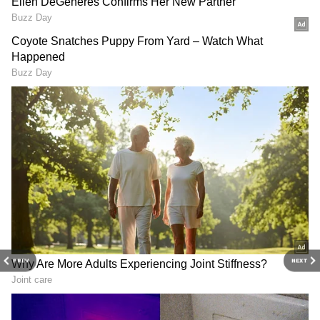
వైరల్ కండ్లకలక
ఇది ఒక వైరల్ ఇన్ఫెక్షన్. దీనినే మనం కండ్ల కలక అంటాం.
కండ్లకలక వల్ల కండ్ల వాపు వస్తుంది. దీనివల్ల కనుగుడ్డుపై
సన్నని పొర ఏర్పడుతుంది. ఇది కన్నును పూర్తిగా కప్పి
ఉంచుతుంది. దీంతో కళ్లు ఎర్రబడటమే కాదు.. నొప్పి కూడా
పెడుతుంది. మంటగా కూడా అనిపిస్తుంది. అలాగే వాపు
కూడా ఉంటుంది. ఇవి వైరల్ కండ్లకలక సంకేతాలు. ఇలాంటి
సమయంలో డాక్టర్ ను సంప్రదించడం మంచిది.
PREV
NEXT