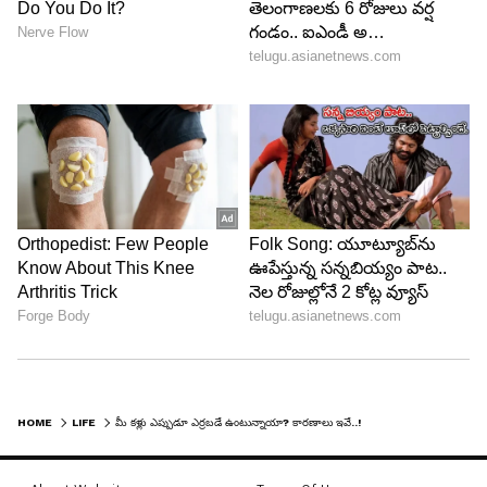
అలెర్జీలు
ముక్కుకు సంబంధించిన అలెర్జీలతో ఇబ్బంది పడేవారు
చాలా మందే ఉన్నారు. ఈ అలెర్జీలకు ప్రధాన కారణం
ముక్కు ద్వారా దుమ్ము, దూళి, పెంపుడు జంతువుల
వెంట్రుకలను పీల్చడం. ఈ అలెర్జీల వల్ల కూడా కండ్లు ఎర్రగా
మారతాయి. అలాగే కళ్లలో మంట, దురద వంటి సమస్యలు
కూడా వస్తాయి.
5
6
HOME
LIFE
మీ కళ్లు ఎప్పుడూ ఎర్రబడే ఉంటున్నాయా? కారణాలు ఇవే..!