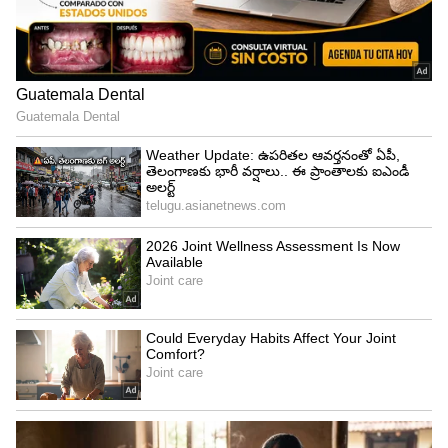
కోవిడ్-19
కోవిడ్ నుంచి కోలుకున్నా.. దీని లక్షణాలు మాత్రం కొందరిలో
చాలా కాలం వరకు ఉంటాయి. వీటివల్ల గుండె, ఊపిరితిత్తుల
సమస్యలు వస్తాయి. ఈ సమస్యలను ఫేస్ చేస్తున్నవారిలో
కూడా కండ్లు ఎర్రబడతాయని నిపుణులు చెబుతున్నారు.
కరోనా వైరస్ కండ్ల నుంచి శరీరంలోకి ప్రవేశించిన వారిలో
కండ్లు ఎర్రబడతాయట. కరోనా వచ్చి తగ్గిపోయినా కండ్లు
ఎర్రబడితే ఖచ్చితంగా వైద్యులను సంప్రదించాలని
నిపుణులు సూచిస్తున్నారు.