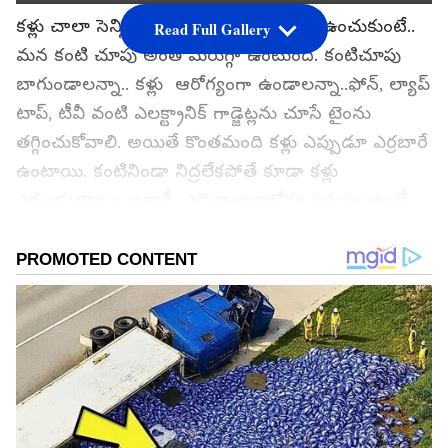
కళ్లు చాలా సెన్సిటీవ్. వీటిని ఎంత జాగ్రత్తగా ఉంచుకుంటే..
Read Full Gallery
మన కంటి చూపు అంత మెరుగ్గా ఉంటుంది. కంటిచూపు
బాగుండాలన్నా.. కళ్లు ఆరోగ్యంగా ఉండాలన్నా..ఫోన్, ల్యాప్
టాప్, టీవీ వంటి ఎలక్ట్రానిక్ గాడ్జెట్లను చూసే టైంను
తగ్గించుకోవాలి. అయితే కొంతమంది కళ్లు ఎప్పుడూ ఎర్రబారే
ఉంటాయి. కంటినిండా నిద్రలేకపోతే కూడా కళ్లు
ఎర్రబడుతాయి. అలాగే ఎదైనా అనారోగ్య సమస్య ఉంటే
కూడా కళ్లు ఎర్రగా మారుతాయి. తరచుగా కళ్లు ఎర్రగా
మారడానికి కారణాలేంటో ఇప్పుడు తెలుసుకుందాం..
గూగుల్‌లో ఆసక్తికరమైన సమాచారం కోసం ఏసియానెట్ తెలుగు
ను మీ ఫ్రిఫర్డ్ సోర్స్ గా ఎంచుకోండి