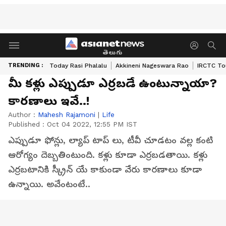
తెలుగు
TRENDING :
Today Rasi Phalalu
Akkineni Nageswara Rao
IRCTC To
మీ కళ్లు ఎప్పుడూ ఎర్రబడే ఉంటున్నాయా?
కారణాలు ఇవే..!
Author :
Mahesh Rajamoni
|
Life
Published :
Oct 04 2022, 12:55 PM IST
ఎప్పుడూ ఫోన్లు, ల్యాప్ టాప్ లు, టీవీ చూడటం వల్ల కంటి
ఆరోగ్యం దెబ్బతింటుంది. కళ్లు కూడా ఎర్రబడతాయి. కళ్లు
ఎర్రబటానికి స్క్రీన్ యే కాకుండా వేరు కారణాలు కూడా
ఉన్నాయి. అవేంటంటే..