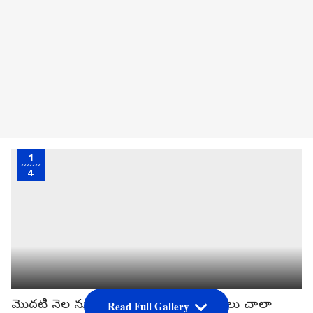
1
4
మొదటి నెల నుంచి బిడ్డ పుట్టే వరకు గర్భిణులు చాలా
Read Full Gallery