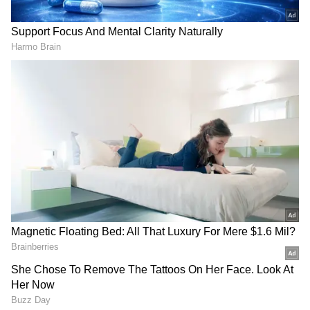
2
4
గర్భిణులు ఏ ఆహారం తీసుకోవాలి? ఏది తీసుకోకూడదు
అన్న విషయాలపై ఎన్నో అపోహలు ఉంటాయి. వీళ్లు