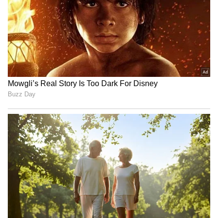
3
4
నిజానికి గర్భిణులు అన్నం తినడం ఆరోగ్యానికి మంచిదే.